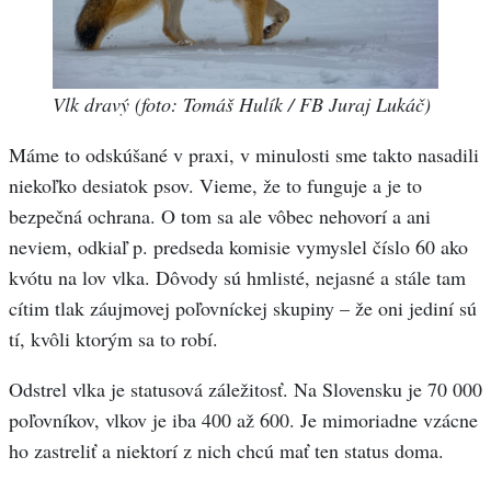
Vlk dravý (foto: Tomáš Hulík / FB Juraj Lukáč)
Máme to odskúšané v praxi, v minulosti sme takto nasadili
niekoľko desiatok psov. Vieme, že to funguje a je to
bezpečná ochrana. O tom sa ale vôbec nehovorí a ani
neviem, odkiaľ p. predseda komisie vymyslel číslo 60 ako
kvótu na lov vlka. Dôvody sú hmlisté, nejasné a stále tam
cítim tlak záujmovej poľovníckej skupiny – že oni jediní sú
tí, kvôli ktorým sa to robí.
Odstrel vlka je statusová záležitosť. Na Slovensku je 70 000
poľovníkov, vlkov je iba 400 až 600. Je mimoriadne vzácne
ho zastreliť a niektorí z nich chcú mať ten status doma.