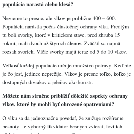
populácia narastá alebo klesá?
Nevieme to presne, ale vlkov je približne 400 – 600.
Populácia narástla počas čiastočnej ochrany vlka. Predtým
tu boli svorky, ktoré v kritickom stave, pred zhruba 15
rokmi, mali dvoch až štyroch členov. Zväčšil sa najmä
rozsah svoriek. Vlčie svorky majú teraz od 5 do 10 vlkov.
Veľkosť každej populácie určuje množstvo potravy. Keď nie
je čo jesť, jedinec neprežije. Vlkov je presne toľko, koľko je
dostupných diviakov a jeleňov ako koristi.
Môžete nám stručne priblížiť dôležité aspekty ochrany
vlkov, ktoré by mohli byť ohrozené opatreniami?
O vlku sa dá jednoznačne povedať, že znižuje rozšírenie
besnoty. Je výborný likvidátor besných zvierat, loví ich