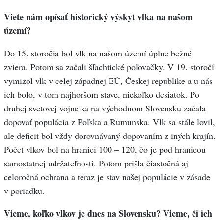
Viete nám opísať historický výskyt vlka na našom
území?
Do 15. storočia bol vlk na našom území úplne bežné
zviera. Potom sa začali šľachtické poľovačky. V 19. storočí
vymizol vlk v celej západnej EÚ, Českej republike a u nás
ich bolo, v tom najhoršom stave, niekoľko desiatok. Po
druhej svetovej vojne sa na východnom Slovensku začala
dopovať populácia z Poľska a Rumunska. Vlk sa stále lovil,
ale deficit bol vždy dorovnávaný dopovaním z iných krajín.
Počet vlkov bol na hranici 100 – 120, čo je pod hranicou
samostatnej udržateľnosti. Potom prišla čiastočná aj
celoročná ochrana a teraz je stav našej populácie v zásade
v poriadku.
Vieme, koľko vlkov je dnes na Slovensku? Vieme, či ich