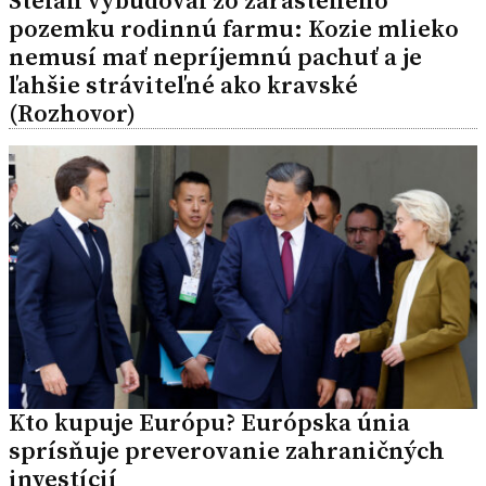
Štefan vybudoval zo zarasteného
pozemku rodinnú farmu: Kozie mlieko
nemusí mať nepríjemnú pachuť a je
ľahšie stráviteľné ako kravské
(Rozhovor)
Kto kupuje Európu? Európska únia
sprísňuje preverovanie zahraničných
investícií