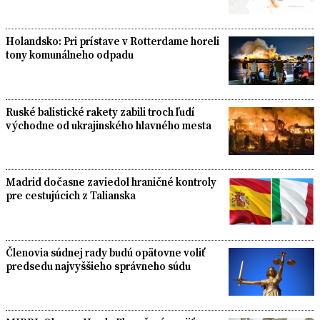
Holandsko: Pri prístave v Rotterdame horeli
tony komunálneho odpadu
Ruské balistické rakety zabili troch ľudí
východne od ukrajinského hlavného mesta
Madrid dočasne zaviedol hraničné kontroly
pre cestujúcich z Talianska
Členovia súdnej rady budú opätovne voliť
predsedu najvyššieho správneho súdu