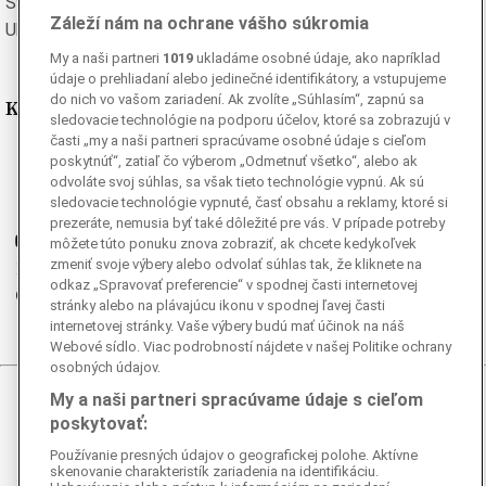
Švédska
Turecká
Záleží nám na ochrane vášho súkromia
Ukrajinská
Vietnamská
My a naši partneri
1019
ukladáme osobné údaje, ako napríklad
údaje o prehliadaní alebo jedinečné identifikátory, a vstupujeme
do nich vo vašom zariadení. Ak zvolíte „Súhlasím“, zapnú sa
Kde nás nájdete
sledovacie technológie na podporu účelov, ktoré sa zobrazujú v
časti „my a naši partneri spracúvame osobné údaje s cieľom
Facebook
poskytnúť“, zatiaľ čo výberom „Odmetnuť všetko“, alebo ak
odvoláte svoj súhlas, sa však tieto technológie vypnú. Ak sú
Instagram
sledovacie technológie vypnuté, časť obsahu a reklamy, ktoré si
G
Ganjing
prezeráte, nemusia byť také dôležité pre vás. V prípade potreby
Youtube
môžete túto ponuku znova zobraziť, ak chcete kedykoľvek
zmeniť svoje výbery alebo odvolať súhlas tak, že kliknete na
Twitter
odkaz „Spravovať preferencie“ v spodnej časti internetovej
Telegram
stránky alebo na plávajúcu ikonu v spodnej ľavej časti
RSS
internetovej stránky. Vaše výbery budú mať účinok na náš
Webové sídlo. Viac podrobností nájdete v našej Politike ochrany
osobných údajov.
My a naši partneri spracúvame údaje s cieľom
© 2026 Epoch Times Slovensko
poskytovať:
Všetky práva vyhradené. Publikovanie alebo ďalšie šírenie
Používanie presných údajov o geografickej polohe. Aktívne
správ a fotografií zo zdrojov TASR je bez
skenovanie charakteristík zariadenia na identifikáciu.