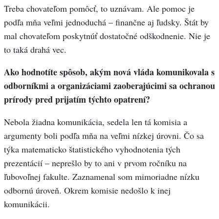
Treba chovateľom pomôcť, to uznávam. Ale pomoc je
podľa mňa veľmi jednoduchá – finančne aj ľudsky. Štát by
mal chovateľom poskytnúť dostatočné odškodnenie. Nie je
to taká drahá vec.
Ako hodnotíte spôsob, akým nová vláda komunikovala s
odborníkmi a organizáciami zaoberajúcimi sa ochranou
prírody pred prijatím týchto opatrení?
Nebola žiadna komunikácia, sedela len tá komisia a
argumenty boli podľa mňa na veľmi nízkej úrovni. Čo sa
týka matematicko štatistického vyhodnotenia tých
prezentácií – neprešlo by to ani v prvom ročníku na
ľubovoľnej fakulte. Zaznamenal som mimoriadne nízku
odbornú úroveň. Okrem komisie nedošlo k inej
komunikácii.