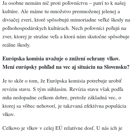
Ja osobne nemám nič proti poľovníctvu – patrí to k našej
kultúre. Ale máme tu množstvo premnoženej jelenej a
diviačej zveri, ktoré spôsobujú mimoriadne veľké škody na
poľnohospodárskych kultúrach. Nech poľovníci poľujú na
zver, ktorej je strašne veľa a ktorá nám skutočne spôsobuje
reálne škody.
Európska komisia uvažuje o znížení ochrany vlkov.
Mení európsky pohľad na vec aj situáciu na Slovensku?
Je to skôr o tom, že Európska komisia potrebuje urobiť
revíziu stavu. S tým súhlasím. Revízia stavu však podľa
mňa nedopadne celkom dobre, pretože základná vec, o
ktorej sa vôbec nehovorí, je takzvaná efektívna populácia
vlkov.
Celkovo je vlkov v celej EÚ relatívne dosť. U nás ich je