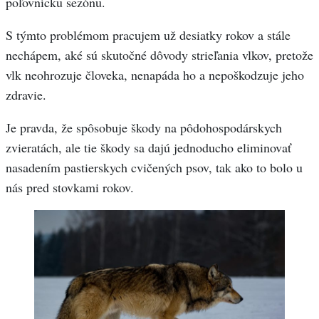
poľovnícku sezónu.
S týmto problémom pracujem už desiatky rokov a stále
nechápem, aké sú skutočné dôvody strieľania vlkov, pretože
vlk neohrozuje človeka, nenapáda ho a nepoškodzuje jeho
zdravie.
Je pravda, že spôsobuje škody na pôdohospodárskych
zvieratách, ale tie škody sa dajú jednoducho eliminovať
nasadením pastierskych cvičených psov, tak ako to bolo u
nás pred stovkami rokov.