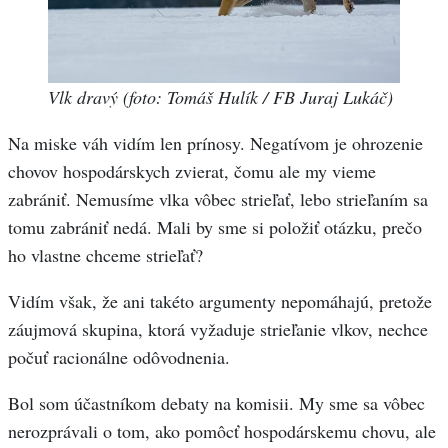
Vlk dravý (foto: Tomáš Hulík / FB Juraj Lukáč)
Na miske váh vidím len prínosy. Negatívom je ohrozenie
chovov hospodárskych zvierat, čomu ale my vieme
zabrániť. Nemusíme vlka vôbec strieľať, lebo strieľaním sa
tomu zabrániť nedá. Mali by sme si položiť otázku, prečo
ho vlastne chceme strieľať?
Vidím však, že ani takéto argumenty nepomáhajú, pretože
záujmová skupina, ktorá vyžaduje strieľanie vlkov, nechce
počuť racionálne odôvodnenia.
Bol som účastníkom debaty na komisii. My sme sa vôbec
nerozprávali o tom, ako pomôcť hospodárskemu chovu, ale