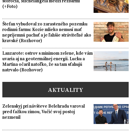
storočia, Michelangela medzi rezbármi
(+Foto)
Štefan vybudoval zo zarasteného pozemku
rodinnú farmu: Kozie mlieko nemusí mať
nepríjemnú pachuť a je ľahšie stráviteľné ako
kravské (Rozhovor)
Lanzarote: ostrov s minimom zelene, kde vám
uvaria aj na geotermálnej energii. Lucku a
Martina očaril natoľko, že sa tam sťahujú
natrvalo (Rozhovor)
AKTUALITY
Zelenskyj pri návšteve Belehradu varoval
pred ťažkou zimou, Vučić svoj postoj
nezmenil