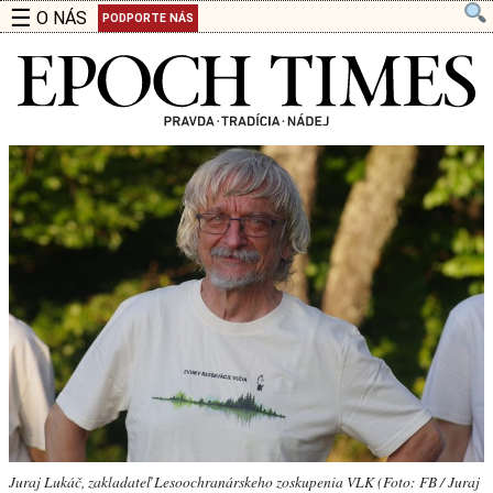
☰
O NÁS
PODPORTE NÁS
Juraj Lukáč, zakladateľ Lesoochranárskeho zoskupenia VLK (Foto: FB / Juraj