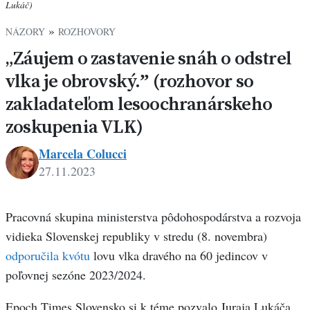
Lukáč)
»
NÁZORY
ROZHOVORY
„Záujem o zastavenie snáh o odstrel
vlka je obrovský.ˮ (rozhovor so
zakladateľom lesoochranárskeho
zoskupenia VLK)
Marcela Colucci
27.11.2023
Pracovná skupina ministerstva pôdohospodárstva a rozvoja
vidieka Slovenskej republiky v stredu (8. novembra)
odporučila
kvótu
lovu vlka dravého na 60 jedincov v
poľovnej sezóne 2023/2024.
Epoch Times Slovensko si k téme pozvalo Juraja Lukáča,