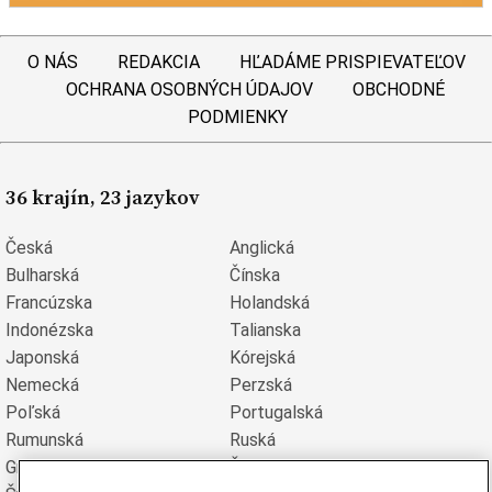
O NÁS
REDAKCIA
HĽADÁME PRISPIEVATEĽOV
OCHRANA OSOBNÝCH ÚDAJOV
OBCHODNÉ
PODMIENKY
36 krajín, 23 jazykov
Česká
Anglická
Bulharská
Čínska
Francúzska
Holandská
Indonézska
Talianska
Japonská
Kórejská
Nemecká
Perzská
Poľská
Portugalská
Rumunská
Ruská
Grécka
Španielska