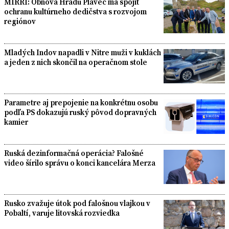
MIRRI: Obnova Hradu Plaveč má spojiť
ochranu kultúrneho dedičstva s rozvojom
regiónov
Mladých Indov napadli v Nitre muži v kuklách
a jeden z nich skončil na operačnom stole
Parametre aj prepojenie na konkrétnu osobu
podľa PS dokazujú ruský pôvod dopravných
kamier
Ruská dezinformačná operácia? Falošné
video šírilo správu o konci kancelára Merza
Rusko zvažuje útok pod falošnou vlajkou v
Pobaltí, varuje litovská rozviedka