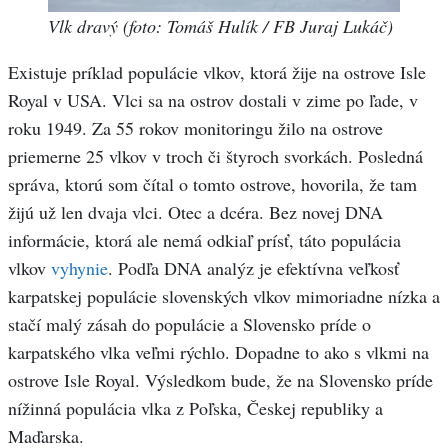
Vlk dravý (foto: Tomáš Hulík / FB Juraj Lukáč)
Existuje príklad populácie vlkov, ktorá žije na ostrove Isle
Royal v USA. Vlci sa na ostrov dostali v zime po ľade, v
roku 1949. Za 55 rokov monitoringu žilo na ostrove
priemerne 25 vlkov v troch či štyroch svorkách. Posledná
správa, ktorú som čítal o tomto ostrove, hovorila, že tam
žijú už len dvaja vlci. Otec a dcéra. Bez novej DNA
informácie, ktorá ale nemá odkiaľ prísť, táto populácia
vlkov
vyhynie
. Podľa DNA analýz je efektívna veľkosť
karpatskej populácie slovenských vlkov mimoriadne nízka a
stačí malý zásah do populácie a Slovensko príde o
karpatského vlka veľmi rýchlo. Dopadne to ako s vlkmi na
ostrove Isle Royal. Výsledkom bude, že na Slovensko príde
nížinná populácia vlka z Poľska, Českej republiky a
Maďarska.