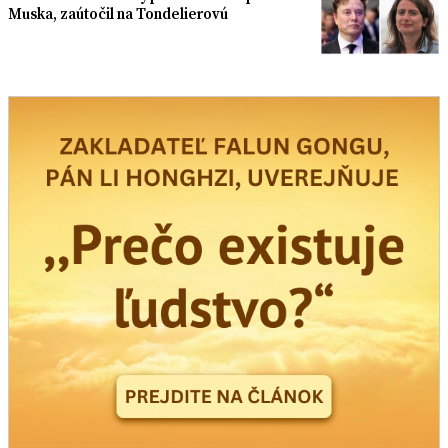
Muska, zaútočil na Tondelierovú