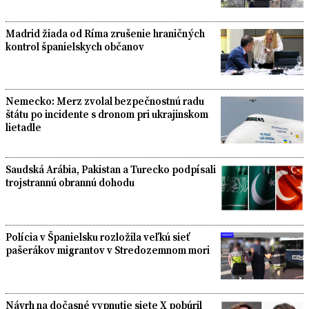
Madrid žiada od Ríma zrušenie hraničných
kontrol španielskych občanov
Nemecko: Merz zvolal bezpečnostnú radu
štátu po incidente s dronom pri ukrajinskom
lietadle
Saudská Arábia, Pakistan a Turecko podpísali
trojstrannú obrannú dohodu
Polícia v Španielsku rozložila veľkú sieť
pašerákov migrantov v Stredozemnom mori
Návrh na dočasné vypnutie siete X pobúril