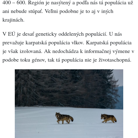
400 – 600. Región je nasýtený a podľa nás tá populácia už
ani nebude stúpať. Veľmi podobne je to aj v iných
krajinách.
V EÚ je desať geneticky oddelených populácií. U nás
prevažuje karpatská populácia vlkov. Karpatská populácia
je však izolovaná. Ak nedochádza k informačnej výmene v
podobe toku génov, tak tá populácia nie je životaschopná.