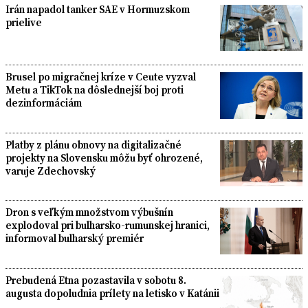
Irán napadol tanker SAE v Hormuzskom
prielive
Brusel po migračnej kríze v Ceute vyzval
Metu a TikTok na dôslednejší boj proti
dezinformáciám
Platby z plánu obnovy na digitalizačné
projekty na Slovensku môžu byť ohrozené,
varuje Zdechovský
Dron s veľkým množstvom výbušnín
explodoval pri bulharsko-rumunskej hranici,
informoval bulharský premiér
Prebudená Etna pozastavila v sobotu 8.
augusta dopoludnia prílety na letisko v Katánii