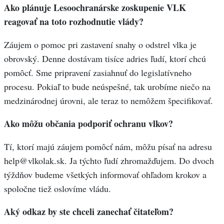
Ako plánuje Lesoochranárske zoskupenie VLK
reagovať na toto rozhodnutie vlády?
Záujem o pomoc pri zastavení snahy o odstrel vlka je
obrovský. Denne dostávam tisíce adries ľudí, ktorí chcú
pomôcť. Sme pripravení zasiahnuť do legislatívneho
procesu. Pokiaľ to bude neúspešné, tak urobíme niečo na
medzinárodnej úrovni, ale teraz to nemôžem špecifikovať.
Ako môžu občania podporiť ochranu vlkov?
Tí, ktorí majú záujem pomôcť nám, môžu písať na adresu
help@vlkolak.sk
. Ja týchto ľudí zhromažďujem. Do dvoch
týždňov budeme všetkých informovať ohľadom krokov a
spoločne tiež oslovíme vládu.
Aký odkaz by ste chceli zanechať čitateľom?