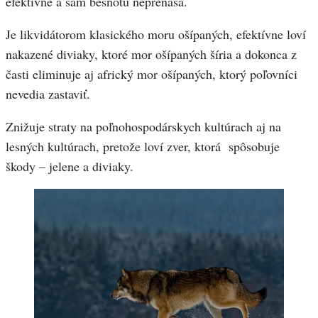
efektívne a sám besnotu neprenáša.
Je likvidátorom klasického moru ošípaných, efektívne loví
nakazené diviaky, ktoré mor ošípaných šíria a dokonca z
časti eliminuje aj africký mor ošípaných, ktorý poľovníci
nevedia zastaviť.
Znižuje straty na poľnohospodárskych kultúrach aj na
lesných kultúrach, pretože loví zver, ktorá spôsobuje
škody – jelene a diviaky.