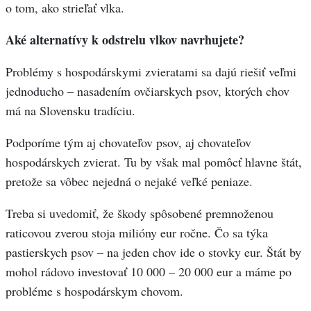
o tom, ako strieľať vlka.
Aké alternatívy k odstrelu vlkov navrhujete?
Problémy s hospodárskymi zvieratami sa dajú riešiť veľmi
jednoducho – nasadením ovčiarskych psov, ktorých chov
má na Slovensku tradíciu.
Podporíme tým aj chovateľov psov, aj chovateľov
hospodárskych zvierat. Tu by však mal pomôcť hlavne štát,
pretože sa vôbec nejedná o nejaké veľké peniaze.
Treba si uvedomiť, že škody spôsobené premnoženou
raticovou zverou stoja milióny eur ročne. Čo sa týka
pastierskych psov – na jeden chov ide o stovky eur. Štát by
mohol rádovo investovať 10 000 – 20 000 eur a máme po
probléme s hospodárskym chovom.