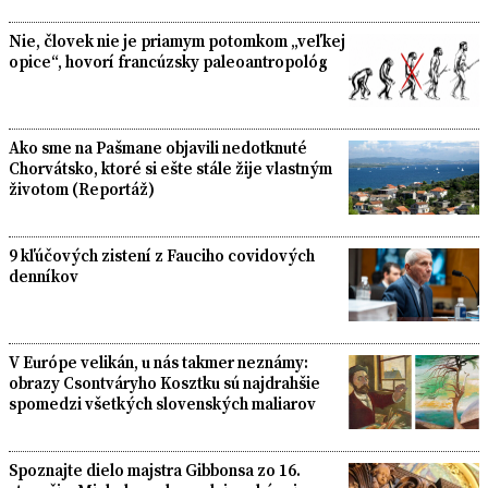
Nie, človek nie je priamym potomkom „veľkej
opice“, hovorí francúzsky paleoantropológ
Ako sme na Pašmane objavili nedotknuté
Chorvátsko, ktoré si ešte stále žije vlastným
životom (Reportáž)
9 kľúčových zistení z Fauciho covidových
denníkov
V Európe velikán, u nás takmer neznámy:
obrazy Csontváryho Kosztku sú najdrahšie
spomedzi všetkých slovenských maliarov
Spoznajte dielo majstra Gibbonsa zo 16.