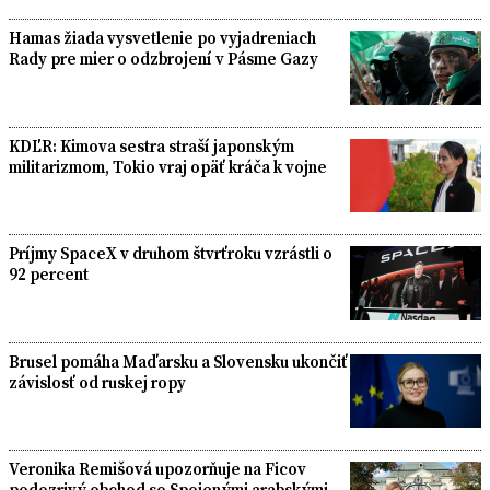
Hamas žiada vysvetlenie po vyjadreniach
Rady pre mier o odzbrojení v Pásme Gazy
KDĽR: Kimova sestra straší japonským
militarizmom, Tokio vraj opäť kráča k vojne
Príjmy SpaceX v druhom štvrťroku vzrástli o
92 percent
Brusel pomáha Maďarsku a Slovensku ukončiť
závislosť od ruskej ropy
Veronika Remišová upozorňuje na Ficov
podozrivý obchod so Spojenými arabskými