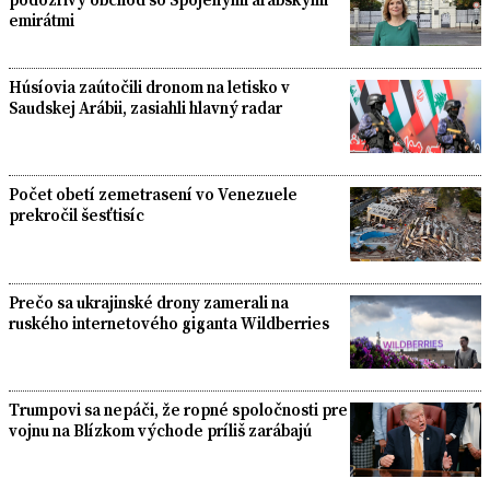
emirátmi
Húsíovia zaútočili dronom na letisko v
Saudskej Arábii, zasiahli hlavný radar
Počet obetí zemetrasení vo Venezuele
prekročil šesťtisíc
Prečo sa ukrajinské drony zamerali na
ruského internetového giganta Wildberries
Trumpovi sa nepáči, že ropné spoločnosti pre
vojnu na Blízkom východe príliš zarábajú