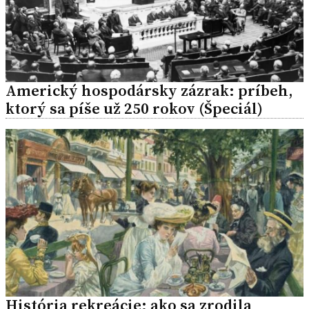
Americký hospodársky zázrak: príbeh,
ktorý sa píše už 250 rokov (Špeciál)
História rekreácie: ako sa zrodila