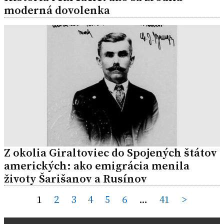
moderná dovolenka
Z okolia Giraltoviec do Spojených štátov
amerických: ako emigrácia menila
životy Šarišanov a Rusínov
Posts
1
2
3
4
5
6
…
41
>
pagination