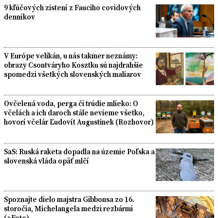
9 kľúčových zistení z Fauciho covidových
denníkov
V Európe velikán, u nás takmer neznámy:
obrazy Csontváryho Kosztku sú najdrahšie
spomedzi všetkých slovenských maliarov
Ovčelená voda, perga či trúdie mlieko: O
včelách a ich daroch stále nevieme všetko,
hovorí včelár Ľudovít Augustinek (Rozhovor)
SaS: Ruská raketa dopadla na územie Poľska a
slovenská vláda opäť mlčí
Spoznajte dielo majstra Gibbonsa zo 16.
storočia, Michelangela medzi rezbármi
(+Foto)