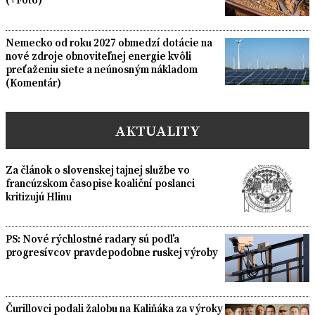
Nemecko od roku 2027 obmedzí dotácie na
nové zdroje obnoviteľnej energie kvôli
preťaženiu siete a neúnosným nákladom
(Komentár)
AKTUALITY
Za článok o slovenskej tajnej službe vo
francúzskom časopise koaliční poslanci
kritizujú Hlinu
PS: Nové rýchlostné radary sú podľa
progresívcov pravdepodobne ruskej výroby
Čurillovci podali žalobu na Kaliňáka za výroky