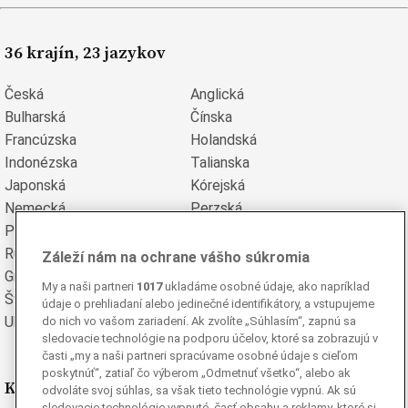
36 krajín, 23 jazykov
Česká
Anglická
Bulharská
Čínska
Francúzska
Holandská
Indonézska
Talianska
Japonská
Kórejská
Nemecká
Perzská
Poľská
Portugalská
Rumunská
Ruská
Záleží nám na ochrane vášho súkromia
Grécka
Španielska
My a naši partneri
1017
ukladáme osobné údaje, ako napríklad
Švédska
Turecká
údaje o prehliadaní alebo jedinečné identifikátory, a vstupujeme
Ukrajinská
Vietnamská
do nich vo vašom zariadení. Ak zvolíte „Súhlasím“, zapnú sa
sledovacie technológie na podporu účelov, ktoré sa zobrazujú v
časti „my a naši partneri spracúvame osobné údaje s cieľom
poskytnúť“, zatiaľ čo výberom „Odmetnuť všetko“, alebo ak
Kde nás nájdete
odvoláte svoj súhlas, sa však tieto technológie vypnú. Ak sú
sledovacie technológie vypnuté, časť obsahu a reklamy, ktoré si