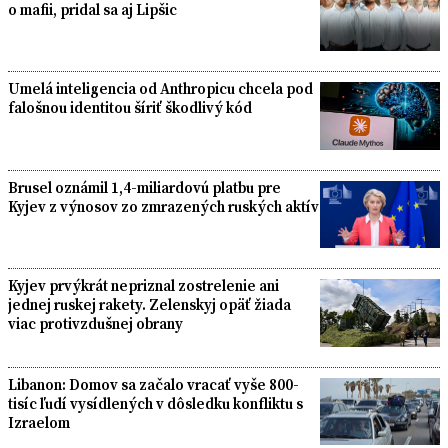
o mafii, pridal sa aj Lipšic
Umelá inteligencia od Anthropicu chcela pod
falošnou identitou šíriť škodlivý kód
Brusel oznámil 1,4-miliardovú platbu pre
Kyjev z výnosov zo zmrazených ruských aktív
Kyjev prvýkrát nepriznal zostrelenie ani
jednej ruskej rakety. Zelenskyj opäť žiada
viac protivzdušnej obrany
Libanon: Domov sa začalo vracať vyše 800-
tisíc ľudí vysídlených v dôsledku konfliktu s
Izraelom