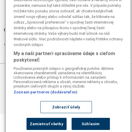
prezeráte, nemusia byť také dôležité pre vás. V prípade potreby
Facebook
môžete túto ponuku znova zobraziť, ak chcete kedykoľvek
Instagram
zmeniť svoje výbery alebo odvolať súhlas tak, že kliknete na
G
Ganjing
odkaz „Spravovať preferencie“ v spodnej časti internetovej
stránky alebo na plávajúcu ikonu v spodnej ľavej časti
Youtube
internetovej stránky. Vaše výbery budú mať účinok na náš
Twitter
Webové sídlo. Viac podrobností nájdete v našej Politike ochrany
Telegram
osobných údajov.
RSS
My a naši partneri spracúvame údaje s cieľom
poskytovať:
Používanie presných údajov o geografickej polohe. Aktívne
skenovanie charakteristík zariadenia na identifikáciu.
© 2026 Epoch Times Slovensko
Uchovávanie alebo prístup k informáciám na zariadení.
Personalizovaná reklama a obsah, meranie reklamy a obsahu,
prieskum cieľových skupín a vývoj služieb.
Všetky práva vyhradené. Publikovanie alebo ďalšie šírenie
správ a fotografií zo zdrojov TASR je bez
Zoznam partnerov (dodávateľov)
predchádzajúceho písomného súhlasu TASR porušením
autorského zákona.
Zobraziť účely
Zamietnuť všetky
Súhlasím