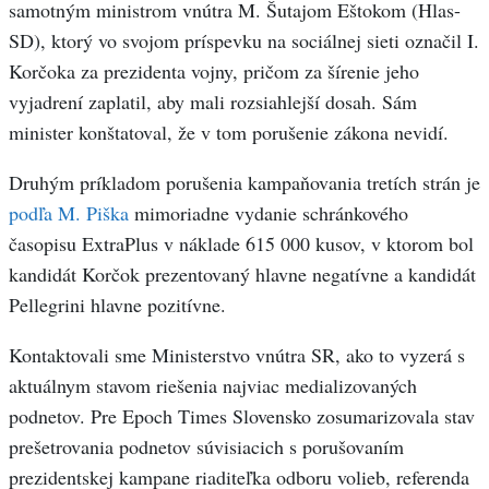
samotným ministrom vnútra M. Šutajom Eštokom (Hlas-
SD), ktorý vo svojom príspevku na sociálnej sieti označil I.
Korčoka za prezidenta vojny, pričom za šírenie jeho
vyjadrení zaplatil, aby mali rozsiahlejší dosah. Sám
minister konštatoval, že v tom porušenie zákona nevidí.
Druhým príkladom porušenia kampaňovania tretích strán je
podľa M. Piška
mimoriadne vydanie schránkového
časopisu ExtraPlus v náklade 615 000 kusov, v ktorom bol
kandidát Korčok prezentovaný hlavne negatívne a kandidát
Pellegrini hlavne pozitívne.
Kontaktovali sme Ministerstvo vnútra SR, ako to vyzerá s
aktuálnym stavom riešenia najviac medializovaných
podnetov. Pre Epoch Times Slovensko zosumarizovala stav
prešetrovania podnetov súvisiacich s porušovaním
prezidentskej kampane riaditeľka odboru volieb, referenda