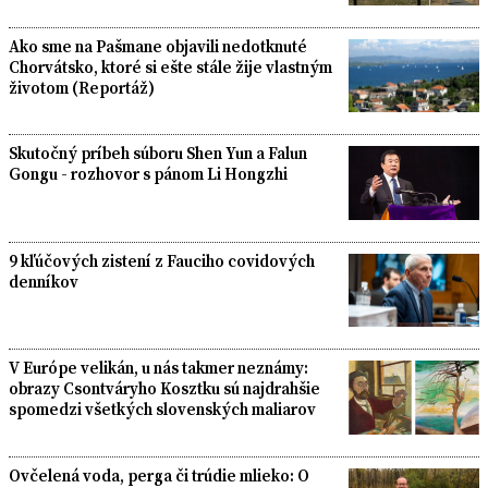
Ako sme na Pašmane objavili nedotknuté
Chorvátsko, ktoré si ešte stále žije vlastným
životom (Reportáž)
Skutočný príbeh súboru Shen Yun a Falun
Gongu - rozhovor s pánom Li Hongzhi
9 kľúčových zistení z Fauciho covidových
denníkov
V Európe velikán, u nás takmer neznámy:
obrazy Csontváryho Kosztku sú najdrahšie
spomedzi všetkých slovenských maliarov
Ovčelená voda, perga či trúdie mlieko: O