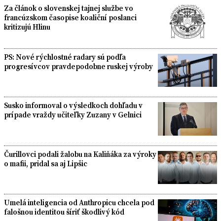
Za článok o slovenskej tajnej službe vo
francúzskom časopise koaliční poslanci
kritizujú Hlinu
PS: Nové rýchlostné radary sú podľa
progresívcov pravdepodobne ruskej výroby
Susko informoval o výsledkoch dohľadu v
prípade vraždy učiteľky Zuzany v Gelnici
Čurillovci podali žalobu na Kaliňáka za výroky
o mafii, pridal sa aj Lipšic
Umelá inteligencia od Anthropicu chcela pod
falošnou identitou šíriť škodlivý kód