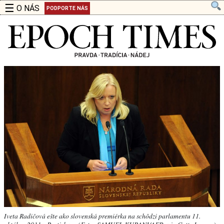
☰
O NÁS
PODPORTE NÁS
Iveta Radičová ešte ako slovenská premiérka na schôdzi parlamentu 11.