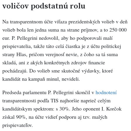
voličov podstatnú rolu
Na transparentnom účte víťaza prezidentských volieb v deň
volieb bola len jedna suma na strane príjmov, a to 250 000
eur. P. Pellegrini nedovolil, aby ho podporovali malí
prispievatelia, takže táto celá čiastka je z účtu politickej
strany Hlas, pričom verejnosť nevie, z čoho sa tá suma
skladá, ani z akých konkrétnych zdrojov financie
pochádzajú. Do volieb sme skutočné výdavky, ktoré
kandidát na kampaň minul, nevideli.
Predseda parlamentu P. Pellegrini skončil v
hodnotení
transparentnosti podľa TIS najhoršie naprieč celým
kandidátskym spektrom: s 30%. Jeho oponent I. Korčok
získal 90%, na účte vidieť podporu aj tzv. malých
prispievateľov.