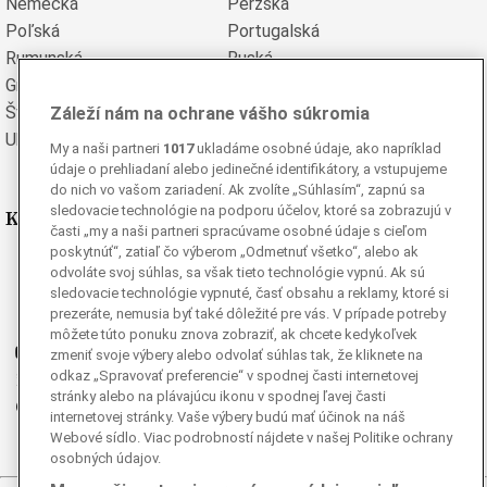
Nemecká
Perzská
Poľská
Portugalská
Rumunská
Ruská
Grécka
Španielska
Švédska
Turecká
Záleží nám na ochrane vášho súkromia
Ukrajinská
Vietnamská
My a naši partneri
1017
ukladáme osobné údaje, ako napríklad
údaje o prehliadaní alebo jedinečné identifikátory, a vstupujeme
do nich vo vašom zariadení. Ak zvolíte „Súhlasím“, zapnú sa
sledovacie technológie na podporu účelov, ktoré sa zobrazujú v
Kde nás nájdete
časti „my a naši partneri spracúvame osobné údaje s cieľom
poskytnúť“, zatiaľ čo výberom „Odmetnuť všetko“, alebo ak
Facebook
odvoláte svoj súhlas, sa však tieto technológie vypnú. Ak sú
Instagram
sledovacie technológie vypnuté, časť obsahu a reklamy, ktoré si
prezeráte, nemusia byť také dôležité pre vás. V prípade potreby
G
Ganjing
môžete túto ponuku znova zobraziť, ak chcete kedykoľvek
Youtube
zmeniť svoje výbery alebo odvolať súhlas tak, že kliknete na
odkaz „Spravovať preferencie“ v spodnej časti internetovej
Twitter
stránky alebo na plávajúcu ikonu v spodnej ľavej časti
Telegram
internetovej stránky. Vaše výbery budú mať účinok na náš
RSS
Webové sídlo. Viac podrobností nájdete v našej Politike ochrany
osobných údajov.