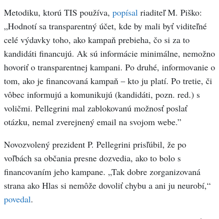
Metodiku, ktorú TIS používa,
popísal
riaditeľ M. Piško:
„Hodnotí sa transparentný účet, kde by mali byť viditeľné
celé výdavky toho, ako kampaň prebieha, čo si za to
kandidáti financujú. Ak sú informácie minimálne, nemožno
hovoriť o transparentnej kampani. Po druhé, informovanie o
tom, ako je financovaná kampaň – kto ju platí. Po tretie, či
vôbec informujú a komunikujú (kandidáti, pozn. red.) s
voličmi. Pellegrini mal zablokovanú možnosť poslať
otázku, nemal zverejnený email na svojom webe.”
Novozvolený prezident P. Pellegrini prisľúbil, že po
voľbách sa občania presne dozvedia, ako to bolo s
financovaním jeho kampane. „Tak dobre zorganizovaná
strana ako Hlas si nemôže dovoliť chybu a ani ju neurobí,“
povedal
.