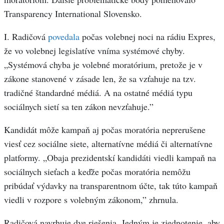
Transparency International Slovensko.
I. Radičová
povedala
počas volebnej noci na rádiu Expres,
že vo volebnej legislatíve vníma systémové chyby.
„Systémová chyba je volebné moratórium, pretože je v
zákone stanovené v zásade len, že sa vzťahuje na tzv.
tradičné štandardné médiá. A na ostatné médiá typu
sociálnych sietí sa ten zákon nevzťahuje.”
Kandidát môže kampaň aj počas moratória neprerušene
viesť cez sociálne siete, alternatívne médiá či alternatívne
platformy. „Obaja prezidentskí kandidáti viedli kampaň na
sociálnych sieťach a keďže počas moratória nemôžu
pribúdať výdavky na transparentnom účte, tak túto kampaň
viedli v rozpore s volebným zákonom,” zhrnula.
Radičová navrhuje dve riešenia. Jedným je zjednotenie, aby