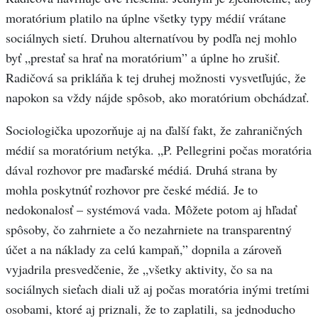
moratórium platilo na úplne všetky typy médií vrátane
sociálnych sietí. Druhou alternatívou by podľa nej mohlo
byť „prestať sa hrať na moratórium” a úplne ho zrušiť.
Radičová sa prikláňa k tej druhej možnosti vysvetľujúc, že
napokon sa vždy nájde spôsob, ako moratórium obchádzať.
Sociologička upozorňuje aj na ďalší fakt, že zahraničných
médií sa moratórium netýka. „P. Pellegrini počas moratória
dával rozhovor pre maďarské médiá. Druhá strana by
mohla poskytnúť rozhovor pre české médiá. Je to
nedokonalosť – systémová vada. Môžete potom aj hľadať
spôsoby, čo zahrniete a čo nezahrniete na transparentný
účet a na náklady za celú kampaň,” dopnila a zároveň
vyjadrila presvedčenie, že „všetky aktivity, čo sa na
sociálnych sieťach diali už aj počas moratória inými tretími
osobami, ktoré aj priznali, že to zaplatili, sa jednoducho