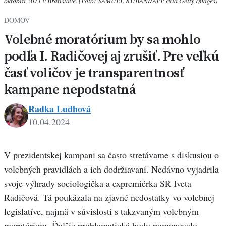
októbra 2011 v Bratislave. (Foto: SAMUEL KUBANI/AFP cvia Getty Images)
DOMOV
Volebné moratórium by sa mohlo
podľa I. Radičovej aj zrušiť. Pre veľkú
časť voličov je transparentnosť
kampane nepodstatná
Radka Ludhová
10.04.2024
V prezidentskej kampani sa často stretávame s diskusiou o
volebných pravidlách a ich dodržiavaní. Nedávno vyjadrila
svoje výhrady sociologička a expremiérka SR Iveta
Radičová. Tá poukázala na zjavné nedostatky vo volebnej
legislatíve, najmä v súvislosti s takzvaným volebným
moratóriom. Ďalšie problematické body pomenovalo