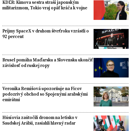
KDĽR: Kimova sestra straší japonským
militarizmom, Tokio vraj opäť kráča k vojne
Príjmy SpaceX v druhom štvrťroku vzrástli o
92 percent
Brusel pomáha Maďarsku a Slovensku ukončiť
závislosť od ruskej ropy
Veronika Remišová upozorňuje na Ficov
podozrivý obchod so Spojenými arabskými
emirátmi
Húsíovia zaútočili dronom na letisko v
Saudskej Arábii, zasiahli hlavný radar