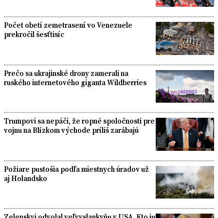
Počet obetí zemetrasení vo Venezuele
prekročil šesťtisíc
Prečo sa ukrajinské drony zamerali na
ruského internetového giganta Wildberries
Trumpovi sa nepáči, že ropné spoločnosti pre
vojnu na Blízkom východe príliš zarábajú
Požiare pustošia podľa miestnych úradov už
aj Holandsko
Zelenskyj odvolal veľvyslankyňu v USA. Kto ju