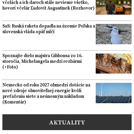
včelách a ich daroch stále nevieme všetko,
hovorí včelár Ľudovít Augustinek (Rozhovor)
SaS: Ruská raketa dopadla na územie Poľska a
slovenská vláda opäť mlčí
Spoznajte dielo majstra Gibbonsa zo 16.
storočia, Michelangela medzi rezbármi
(+Foto)
Nemecko od roku 2027 obmedzí dotácie na
nové zdroje obnoviteľnej energie kvôli
preťaženiu siete a neúnosným nákladom
(Komentár)
AKTUALITY