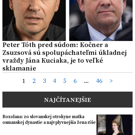
Peter Tóth pred súdom: Kočner a
Zsuzsová sú spolupáchateľmi úkladnej
vraždy Jána Kuciaka, je to veľké
sklamanie
Posts
1
2
3
4
5
6
…
46
>
pagination
NAJČÍTANEJŠIE
Roxolana: zo slovanskej otrokyne matka
osmanskej dynastie a najvplyvnejšia žena ríše