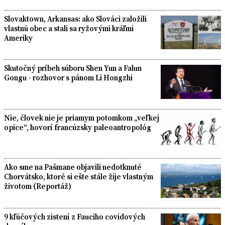
Slovaktown, Arkansas: ako Slováci založili
vlastnú obec a stali sa ryžovými kráľmi
Ameriky
Skutočný príbeh súboru Shen Yun a Falun
Gongu - rozhovor s pánom Li Hongzhi
Nie, človek nie je priamym potomkom „veľkej
opice“, hovorí francúzsky paleoantropológ
Ako sme na Pašmane objavili nedotknuté
Chorvátsko, ktoré si ešte stále žije vlastným
životom (Reportáž)
9 kľúčových zistení z Fauciho covidových