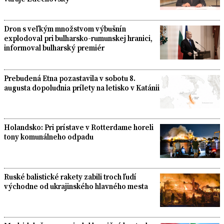
Dron s veľkým množstvom výbušnín
explodoval pri bulharsko-rumunskej hranici,
informoval bulharský premiér
Prebudená Etna pozastavila v sobotu 8.
augusta dopoludnia prílety na letisko v Katánii
Holandsko: Pri prístave v Rotterdame horeli
tony komunálneho odpadu
Ruské balistické rakety zabili troch ľudí
východne od ukrajinského hlavného mesta