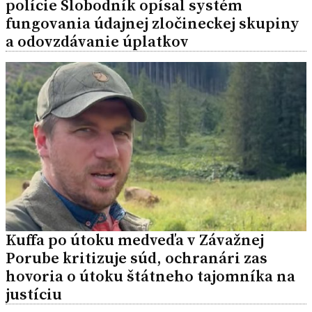
polície Slobodník opísal systém
fungovania údajnej zločineckej skupiny
a odovzdávanie úplatkov
Kuffa po útoku medveďa v Závažnej
Porube kritizuje súd, ochranári zas
hovoria o útoku štátneho tajomníka na
justíciu