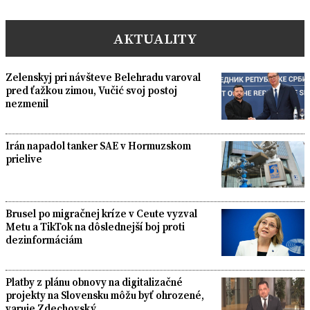
AKTUALITY
Zelenskyj pri návšteve Belehradu varoval
pred ťažkou zimou, Vučić svoj postoj
nezmenil
Irán napadol tanker SAE v Hormuzskom
prielive
Brusel po migračnej kríze v Ceute vyzval
Metu a TikTok na dôslednejší boj proti
dezinformáciám
Platby z plánu obnovy na digitalizačné
projekty na Slovensku môžu byť ohrozené,
varuje Zdechovský