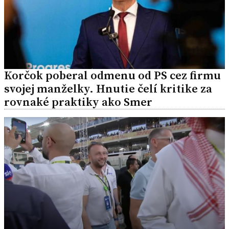
Korčok poberal odmenu od PS cez firmu
svojej manželky. Hnutie čelí kritike za
rovnaké praktiky ako Smer