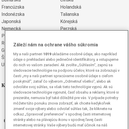
Francúzska
Holandská
Indonézska
Talianska
Japonská
Kórejská
Nemecká
Perzská
Poľská
Portugalská
Rumunská
Ruská
Záleží nám na ochrane vášho súkromia
Grécka
Španielska
My a naši partneri
1019
ukladáme osobné údaje, ako napríklad
Švédska
Turecká
údaje o prehliadaní alebo jedinečné identifikátory, a vstupujeme
Ukrajinská
Vietnamská
do nich vo vašom zariadení. Ak zvolíte „Súhlasím“, zapnú sa
sledovacie technológie na podporu účelov, ktoré sa zobrazujú v
časti „my a naši partneri spracúvame osobné údaje s cieľom
poskytnúť“, zatiaľ čo výberom „Odmetnuť všetko“, alebo ak
Kde nás nájdete
odvoláte svoj súhlas, sa však tieto technológie vypnú. Ak sú
sledovacie technológie vypnuté, časť obsahu a reklamy, ktoré si
prezeráte, nemusia byť také dôležité pre vás. V prípade potreby
Facebook
môžete túto ponuku znova zobraziť, ak chcete kedykoľvek
Instagram
zmeniť svoje výbery alebo odvolať súhlas tak, že kliknete na
G
Ganjing
odkaz „Spravovať preferencie“ v spodnej časti internetovej
stránky alebo na plávajúcu ikonu v spodnej ľavej časti
Youtube
internetovej stránky. Vaše výbery budú mať účinok na náš
Twitter