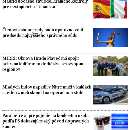
Madrid dočasne zaviedol hraničné kontroly
pre cestujúcich z Talianska
Členovia súdnej rady budú opätovne voliť
predsedu najvyššieho správneho súdu
MIRRI: Obnova Hradu Plaveč má spojiť
ochranu kultúrneho dedičstva s rozvojom
regiónov
Mladých Indov napadli v Nitre muži v kuklách
a jeden z nich skončil na operačnom stole
Parametre aj prepojenie na konkrétnu osobu
podľa PS dokazujú ruský pôvod dopravných
kamier