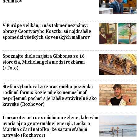
denníkov
V Európe velikán, u nás takmer neznámy:
obrazy Csontváryho Kosztku sú najdrahšie
spomedzi všetkých slovenských maliarov
Spoznajte dielo majstra Gibbonsa zo 16.
storočia, Michelangela medzi rezbármi
(+Foto)
Štefan vybudoval zo zarasteného pozemku
rodinnú farmu: Kozie mlieko nemusí mať
nepríjemnú pachuť a je ľahšie stráviteľné ako
kravské (Rozhovor)
Lanzarote: ostrov s minimom zelene, kde vám
uvaria aj na geotermálnej energii. Lucku a
Martina očaril natoľko, že sa tam sťahujú
natrvalo (Rozhovor)