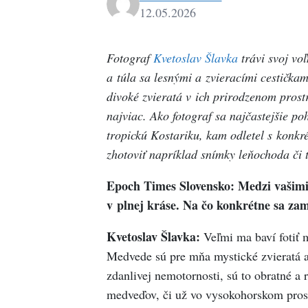
12.05.2026
Fotograf
Kvetoslav Šlavka
trávi svoj vo
a túla sa lesnými a zvieracími cestičkam
divoké zvieratá v ich prirodzenom prost
najviac. Ako fotograf sa najčastejšie poh
tropickú Kostariku, kam odletel s konkr
zhotoviť napríklad snímky leňochoda či
Epoch Times Slovensko: Medzi vašimi f
v plnej kráse. Na čo konkrétne sa za
Kvetoslav Šlavka:
Veľmi ma baví fotiť m
Medvede sú pre mňa mystické zvieratá a 
zdanlivej nemotornosti, sú to obratné a r
medveďov, či už vo vysokohorskom prostr