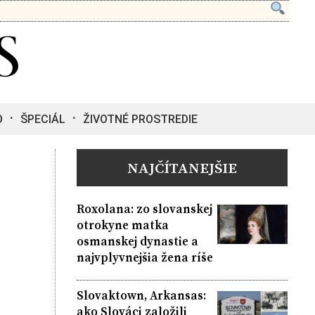
O
ŠPECIÁL
ŽIVOTNÉ PROSTREDIE
NAJČÍTANEJŠIE
Roxolana: zo slovanskej
otrokyne matka
osmanskej dynastie a
najvplyvnejšia žena ríše
Slovaktown, Arkansas:
ako Slováci založili