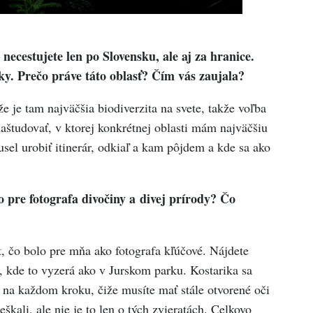
necestujete len po Slovensku, ale aj za hranice.
ky. Prečo práve táto oblasť? Čím vás zaujala?
že je tam najväčšia biodiverzita na svete, takže voľba
aštudovať, v ktorej konkrétnej oblasti mám najväčšiu
usel urobiť itinerár, odkiaľ a kam pôjdem a kde sa ako
o pre fotografa divočiny a divej prírody? Čo
, čo bolo pre mňa ako fotografa kľúčové. Nájdete
 kde to vyzerá ako v Jurskom parku. Kostarika sa
 na každom kroku, čiže musíte mať stále otvorené oči
škali, ale nie je to len o tých zvieratách. Celkovo