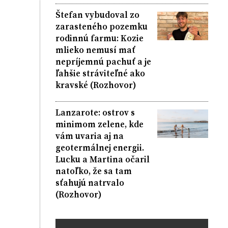
Štefan vybudoval zo
zarasteného pozemku
rodinnú farmu: Kozie
mlieko nemusí mať
nepríjemnú pachuť a je
ľahšie stráviteľné ako
kravské (Rozhovor)
Lanzarote: ostrov s
minimom zelene, kde
vám uvaria aj na
geotermálnej energii.
Lucku a Martina očaril
natoľko, že sa tam
sťahujú natrvalo
(Rozhovor)