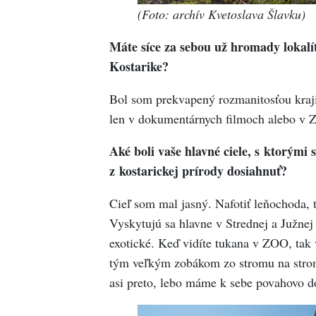
(Foto: archív Kvetoslava Šlavku)
Máte síce za sebou už hromady lokalít 
Kostarike?
Bol som prekvapený rozmanitosťou kraji
len v dokumentárnych filmoch alebo v 
Aké boli vaše hlavné ciele, s ktorými s
z kostarickej prírody dosiahnuť?
Cieľ som mal jasný. Nafotiť leňochoda, t
Vyskytujú sa hlavne v Strednej a Južnej
exotické. Keď vidíte tukana v ZOO, tak vi
tým veľkým zobákom zo stromu na strom 
asi preto, lebo máme k sebe povahovo d