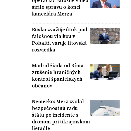
operácia? Falošné video
šírilo správu o konci
kancelára Merza
Rusko zvažuje útok pod
falošnou vlajkou v
Pobaltí, varuje litovská
rozviedka
Madrid žiada od Ríma
zrušenie hraničných
kontrol španielskych
občanov
Nemecko: Merz zvolal
bezpečnostnú radu
štátu po incidente s
dronom pri ukrajinskom
lietadle