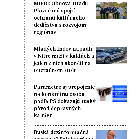
MIRRI: Obnova Hradu
Plaveč má spojiť
ochranu kultúrneho
dedičstva s rozvojom
regiónov
Mladých Indov napadli
v Nitre muži v kuklách a
jeden z nich skončil na
operačnom stole
Parametre aj prepojenie
na konkrétnu osobu
podľa PS dokazujú ruský
pôvod dopravných
kamier
Ruská dezinformačná