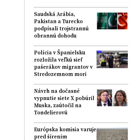
Saudská Arábia,
Pakistan a Turecko
podpísali trojstrannú
obrannú dohodu
Polícia v Španielsku
rozložila veľkú sieť
pašerákov migrantov v
Stredozemnom mori
Návrh na dočasné
vypnutie siete X pobúril
Muska, zaútočil na
Tondelierovú
Európska komisia varuje
pred šírením