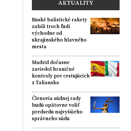
AKTUALITY
Ruské balistické rakety
zabili troch ľudí
východne od
ukrajinského hlavného
mesta
Madrid dočasne
zaviedol hraničné
kontroly pre cestujúcich
z Talianska
Členovia súdnej rady
budú opätovne voliť
predsedu najvyššieho
správneho súdu