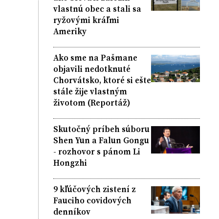
vlastnú obec a stali sa
ryžovými kráľmi
Ameriky
Ako sme na Pašmane
objavili nedotknuté
Chorvátsko, ktoré si ešte
stále žije vlastným
životom (Reportáž)
Skutočný príbeh súboru
Shen Yun a Falun Gongu
- rozhovor s pánom Li
Hongzhi
9 kľúčových zistení z
Fauciho covidových
denníkov