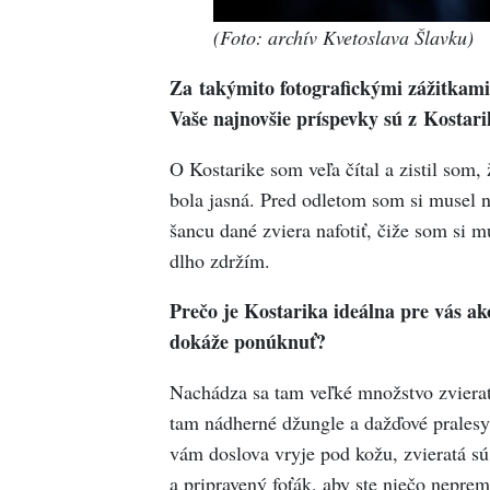
(Foto: archív Kvetoslava Šlavku)
Za takýmito fotografickými zážitkami 
Vaše najnovšie príspevky sú z Kostari
O Kostarike som veľa čítal a zistil som, 
bola jasná. Pred odletom som si musel n
šancu dané zviera nafotiť, čiže som si m
dlho zdržím.
Prečo je Kostarika ideálna pre vás ak
dokáže ponúknuť?
Nachádza sa tam veľké množstvo zvierat
tam nádherné džungle a dažďové pralesy,
vám doslova vryje pod kožu, zvieratá sú
a pripravený foťák, aby ste niečo nepreme