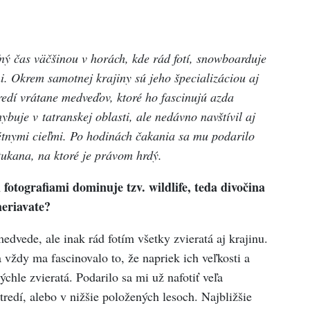
ľný čas väčšinou v horách, kde rád fotí, snowboarduje
i. Okrem samotnej krajiny sú jeho špecializáciou aj
redí vrátane medveďov, ktoré ho fascinujú azda
ybuje v tatranskej oblasti, ale nedávno navštívil aj
étnymi cieľmi. Po hodinách čakania sa mu podarilo
 tukana, na ktoré je právom hrdý.
otografiami dominuje tzv. wildlife, teda divočina
meriavate?
edvede, ale inak rád fotím všetky zvieratá aj krajinu.
vždy ma fascinovalo to, že napriek ich veľkosti a
ýchle zvieratá. Podarilo sa mi už nafotiť veľa
edí, alebo v nižšie položených lesoch. Najbližšie