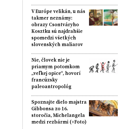
V Európe velikán, u nás
takmer neznámy:
obrazy Csontváryho
Kosztku sú najdrahšie
spomedzi všetkých
slovenských maliarov
Nie, človek nie je
priamym potomkom
„veľkej opice“, hovorí
francúzsky
paleoantropológ
Spoznajte dielo majstra
Gibbonsa zo 16.
storočia, Michelangela
medzi rezbármi (+Foto)