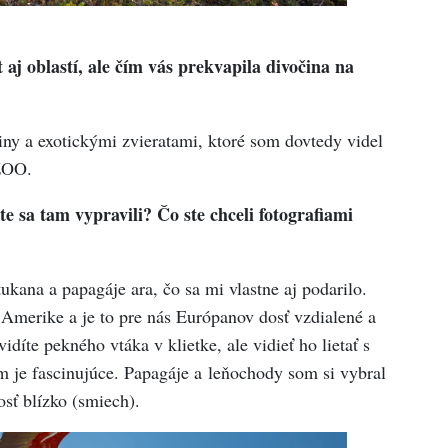
aj oblastí, ale čím vás prekvapila divočina na
ny a exotickými zvieratami, ktoré som dovtedy videl
ZOO.
te sa tam vypravili? Čo ste chceli fotografiami
ukana a papagáje ara, čo sa mi vlastne aj podarilo.
 Amerike a je to pre nás Európanov dosť vzdialené a
díte pekného vtáka v klietke, ale vidieť ho lietať s
je fascinujúce. Papagáje a leňochody som si vybral
osť blízko (smiech).