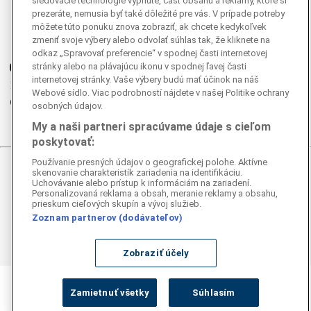
sledovacie technológie vypnuté, časť obsahu a reklamy, ktoré si
Facebook
prezeráte, nemusia byť také dôležité pre vás. V prípade potreby
môžete túto ponuku znova zobraziť, ak chcete kedykoľvek
Instagram
zmeniť svoje výbery alebo odvolať súhlas tak, že kliknete na
G
Ganjing
odkaz „Spravovať preferencie“ v spodnej časti internetovej
Youtube
stránky alebo na plávajúcu ikonu v spodnej ľavej časti
internetovej stránky. Vaše výbery budú mať účinok na náš
Twitter
Webové sídlo. Viac podrobností nájdete v našej Politike ochrany
Telegram
osobných údajov.
RSS
My a naši partneri spracúvame údaje s cieľom
poskytovať:
Používanie presných údajov o geografickej polohe. Aktívne
skenovanie charakteristík zariadenia na identifikáciu.
© 2026 Epoch Times Slovensko
Uchovávanie alebo prístup k informáciám na zariadení.
Personalizovaná reklama a obsah, meranie reklamy a obsahu,
Všetky práva vyhradené. Publikovanie alebo ďalšie šírenie
prieskum cieľových skupín a vývoj služieb.
správ a fotografií zo zdrojov TASR je bez
Zoznam partnerov (dodávateľov)
predchádzajúceho písomného súhlasu TASR porušením
autorského zákona.
Zobraziť účely
Zamietnuť všetky
Súhlasím