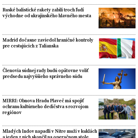
Ruské balistické rakety zabili troch ľudí
východne od ukrajinského hlavného mesta
Madrid dočasne zaviedol hraničné kontroly
pre cestujúcich z Talianska
Členovia súdnej rady budú opätovne voliť
predsedu najvyššieho správneho súdu
MIRRI: Obnova Hradu Plaveč má spojiť
ochranu kultúrneho dedičstva s rozvojom
regiónov
Mladých Indov napadli v Nitre muži v kuklách
a jeden z nich skončil na operačnom stole