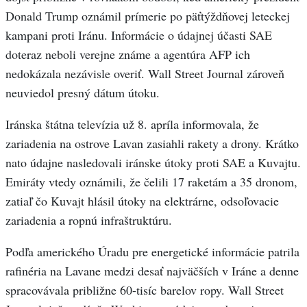
Donald Trump oznámil prímerie po päťtýždňovej leteckej
kampani proti Iránu. Informácie o údajnej účasti SAE
doteraz neboli verejne známe a agentúra AFP ich
nedokázala nezávisle overiť. Wall Street Journal zároveň
neuviedol presný dátum útoku.
Iránska štátna televízia už 8. apríla informovala, že
zariadenia na ostrove Lavan zasiahli rakety a drony. Krátko
nato údajne nasledovali iránske útoky proti SAE a Kuvajtu.
Emiráty vtedy oznámili, že čelili 17 raketám a 35 dronom,
zatiaľ čo Kuvajt hlásil útoky na elektrárne, odsoľovacie
zariadenia a ropnú infraštruktúru.
Podľa amerického Úradu pre energetické informácie patrila
rafinéria na Lavane medzi desať najväčších v Iráne a denne
spracovávala približne 60-tisíc barelov ropy. Wall Street