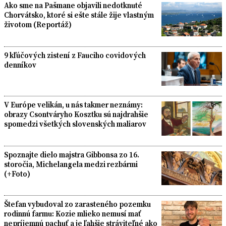
Ako sme na Pašmane objavili nedotknuté
Chorvátsko, ktoré si ešte stále žije vlastným
životom (Reportáž)
9 kľúčových zistení z Fauciho covidových
denníkov
V Európe velikán, u nás takmer neznámy:
obrazy Csontváryho Kosztku sú najdrahšie
spomedzi všetkých slovenských maliarov
Spoznajte dielo majstra Gibbonsa zo 16.
storočia, Michelangela medzi rezbármi
(+Foto)
Štefan vybudoval zo zarasteného pozemku
rodinnú farmu: Kozie mlieko nemusí mať
nepríjemnú pachuť a je ľahšie stráviteľné ako