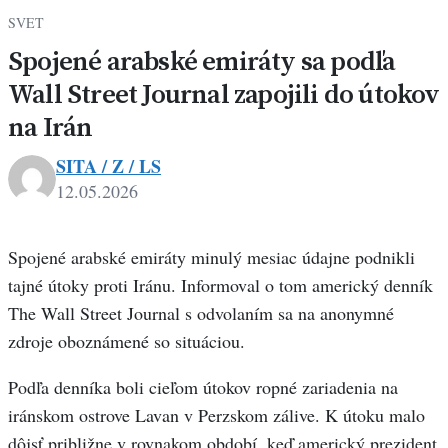
SVET
Spojené arabské emiráty sa podľa
Wall Street Journal zapojili do útokov
na Irán
SITA / Z / LS
12.05.2026
Spojené arabské emiráty minulý mesiac údajne podnikli
tajné útoky proti Iránu. Informoval o tom americký denník
The Wall Street Journal s odvolaním sa na anonymné
zdroje oboznámené so situáciou.
Podľa denníka boli cieľom útokov ropné zariadenia na
iránskom ostrove Lavan v Perzskom zálive. K útoku malo
dôjsť približne v rovnakom období, keď americký prezident