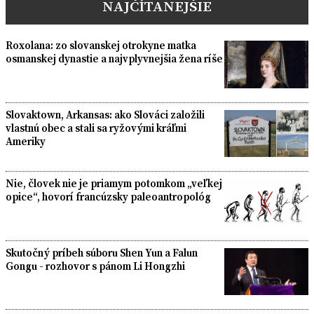
NAJČÍTANEJŠIE
Roxolana: zo slovanskej otrokyne matka
osmanskej dynastie a najvplyvnejšia žena ríše
Slovaktown, Arkansas: ako Slováci založili
vlastnú obec a stali sa ryžovými kráľmi
Ameriky
Nie, človek nie je priamym potomkom „veľkej
opice“, hovorí francúzsky paleoantropológ
Skutočný príbeh súboru Shen Yun a Falun
Gongu - rozhovor s pánom Li Hongzhi