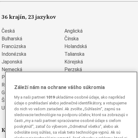
36 krajín, 23 jazykov
Česká
Anglická
Bulharská
Čínska
Francúzska
Holandská
Indonézska
Talianska
Japonská
Kórejská
Nemecká
Perzská
Poľská
Portugalská
Rumunská
Ruská
Záleží nám na ochrane vášho súkromia
Grécka
Španielska
My a naši partneri
1019
ukladáme osobné údaje, ako napríklad
Švédska
Turecká
údaje o prehliadaní alebo jedinečné identifikátory, a vstupujeme
Ukrajinská
Vietnamská
do nich vo vašom zariadení. Ak zvolíte „Súhlasím“, zapnú sa
sledovacie technológie na podporu účelov, ktoré sa zobrazujú v
časti „my a naši partneri spracúvame osobné údaje s cieľom
poskytnúť“, zatiaľ čo výberom „Odmetnuť všetko“, alebo ak
Kde nás nájdete
odvoláte svoj súhlas, sa však tieto technológie vypnú. Ak sú