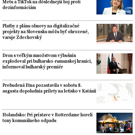
Metu a TikTok na dôslednejší boj proti
dezinformáciám
Platby z plánu obnovy na digitalizačné
projekty na Slovensku môžu byť ohrozené,
varuje Zdechovský
Dron s veľkým množstvom výbušnín
explodoval pri bulharsko-rumunskej hranici,
informoval bulharský premiér
Prebudená Etna pozastavila v sobotu 8.
augusta dopoludnia prílety na letisko v Katánii
Holandsko: Pri prístave v Rotterdame horeli
tony komunálneho odpadu