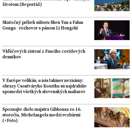
životom (Reportáž)
Skutočný príbeh súboru Shen Yun a Falun
Gongu - rozhovor s pánom Li Hongzhi
9 kľúčových zistení z Fauciho covidových
denníkov
V Európe velikán, u nás takmer neznámy:
obrazy Csontváryho Kosztku sú najdrahšie
spomedzi všetkých slovenských maliarov
Spoznajte dielo majstra Gibbonsa zo 16.
storočia, Michelangela medzi rezbármi
(+Foto)