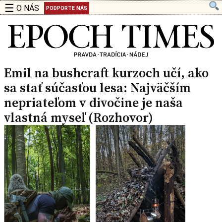
☰
O NÁS
PODPORTE NÁS
Emil na bushcraft kurzoch učí, ako
sa stať súčasťou lesa: Najväčším
nepriateľom v divočine je naša
vlastná myseľ (Rozhovor)