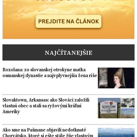
NAJČÍTANEJŠIE
Roxolana: zo slovanskej otrokyne matka
osmanskej dynastie a najvplyvnejšia žena ríše
Slovaktown, Arkansas: ako Slováci založili
vlastnú obec a stali sa ryžovými kráľmi
Ameriky
Ako sme na Pašmane objavili nedotknuté
Chorvátsko, ktoré si ešte stále žije vlastným