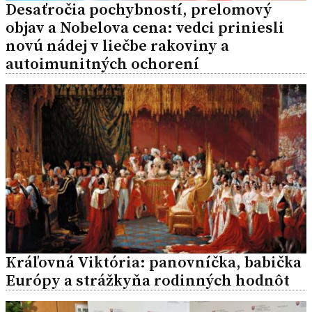
Desaťročia pochybností, prelomový
objav a Nobelova cena: vedci priniesli
novú nádej v liečbe rakoviny a
autoimunitných ochorení
Kráľovná Viktória: panovníčka, babička
Európy a strážkyňa rodinných hodnôt