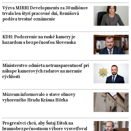
Výzva MIRRI Developments za 30 miliónov
trvala len štyri pracovné dni, Remišová
podáva trestné oznámenie
KDH: Podozrenie na ruské kamery je
hazardom s bezpečnosťou Slovenska
Ministerstvo odmieta netransparentnosť pri
nákupe kamerových radarov na meranie
rýchlosti
Múzeum informovalo o stave obnovy
vyhoreného Hradu Krásna Hôrka
Progresívci chcú, aby Šutaj Eštok na
brannobezpečnostnom výbore vysvetľoval