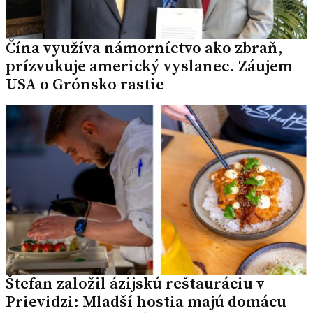
Čína využíva námorníctvo ako zbraň,
prízvukuje americký vyslanec. Záujem
USA o Grónsko rastie
Štefan založil ázijskú reštauráciu v
Prievidzi: Mladší hostia majú domácu