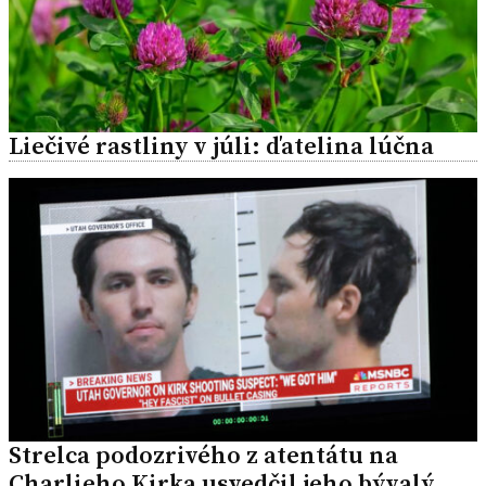
Liečivé rastliny v júli: ďatelina lúčna
Strelca podozrivého z atentátu na
Charlieho Kirka usvedčil jeho bývalý