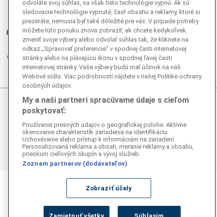
odvoláte svoj súhlas, sa však tieto technológie vypnú. Ak sú
Instagram
sledovacie technológie vypnuté, časť obsahu a reklamy, ktoré si
G
Ganjing
prezeráte, nemusia byť také dôležité pre vás. V prípade potreby
môžete túto ponuku znova zobraziť, ak chcete kedykoľvek
Youtube
zmeniť svoje výbery alebo odvolať súhlas tak, že kliknete na
Twitter
odkaz „Spravovať preferencie“ v spodnej časti internetovej
Telegram
stránky alebo na plávajúcu ikonu v spodnej ľavej časti
internetovej stránky. Vaše výbery budú mať účinok na náš
RSS
Webové sídlo. Viac podrobností nájdete v našej Politike ochrany
osobných údajov.
My a naši partneri spracúvame údaje s cieľom
© 2026 Epoch Times Slovensko
poskytovať:
Používanie presných údajov o geografickej polohe. Aktívne
Všetky práva vyhradené. Publikovanie alebo ďalšie šírenie
skenovanie charakteristík zariadenia na identifikáciu.
správ a fotografií zo zdrojov TASR je bez
Uchovávanie alebo prístup k informáciám na zariadení.
predchádzajúceho písomného súhlasu TASR porušením
Personalizovaná reklama a obsah, meranie reklamy a obsahu,
autorského zákona.
prieskum cieľových skupín a vývoj služieb.
Zoznam partnerov (dodávateľov)
Zobraziť účely
Zamietnuť všetky
Súhlasím