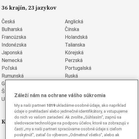
36 krajín, 23 jazykov
Česká
Anglická
Bulharská
Čínska
Francúzska
Holandská
Indonézska
Talianska
Japonská
Kórejská
Nemecká
Perzská
Poľská
Portugalská
Rumunská
Ruská
Grécka
Španielska
Švédska
Turecká
Záleží nám na ochrane vášho súkromia
Ukrajinská
Vietnamská
My a naši partneri
1019
ukladáme osobné údaje, ako napríklad
údaje o prehliadaní alebo jedinečné identifikátory, a vstupujeme
do nich vo vašom zariadení. Ak zvolíte „Súhlasím“, zapnú sa
Kde nás nájdete
sledovacie technológie na podporu účelov, ktoré sa zobrazujú v
časti „my a naši partneri spracúvame osobné údaje s cieľom
poskytnúť“, zatiaľ čo výberom „Odmetnuť všetko“, alebo ak
Facebook