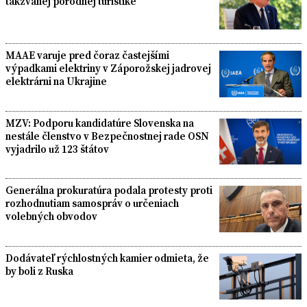
takzvanej pôrodnej turistike
MAAE varuje pred čoraz častejšími
výpadkami elektriny v Záporožskej jadrovej
elektrárni na Ukrajine
MZV: Podporu kandidatúre Slovenska na
nestále členstvo v Bezpečnostnej rade OSN
vyjadrilo už 123 štátov
Generálna prokuratúra podala protesty proti
rozhodnutiam samospráv o určeniach
volebných obvodov
Dodávateľ rýchlostných kamier odmieta, že
by boli z Ruska