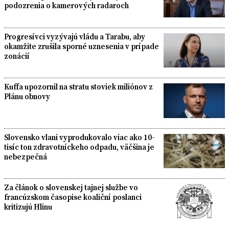
podozrenia o kamerových radaroch
Progresívci vyzývajú vládu a Tarabu, aby
okamžite zrušila sporné uznesenia v prípade
zonácií
Kuffa upozornil na stratu stoviek miliónov z
Plánu obnovy
Slovensko vlani vyprodukovalo viac ako 10-
tisíc ton zdravotníckeho odpadu, väčšina je
nebezpečná
Za článok o slovenskej tajnej službe vo
francúzskom časopise koaliční poslanci
kritizujú Hlinu