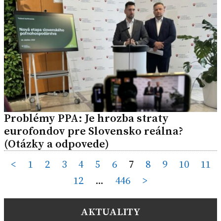
Problémy PPA: Je hrozba straty
eurofondov pre Slovensko reálna?
(Otázky a odpovede)
Posts
<
1
2
3
4
5
6
7
8
9
10
11
12
…
446
>
pagination
AKTUALITY