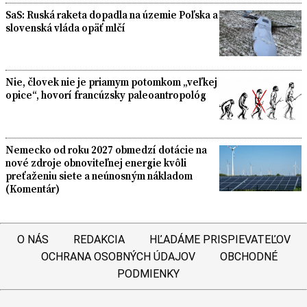
SaS: Ruská raketa dopadla na územie Poľska a
slovenská vláda opäť mlčí
Nie, človek nie je priamym potomkom „veľkej
opice“, hovorí francúzsky paleoantropológ
Nemecko od roku 2027 obmedzí dotácie na
nové zdroje obnoviteľnej energie kvôli
preťaženiu siete a neúnosným nákladom
(Komentár)
O NÁS
REDAKCIA
HĽADÁME PRISPIEVATEĽOV
OCHRANA OSOBNÝCH ÚDAJOV
OBCHODNÉ
PODMIENKY