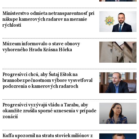
Ministerstvo odmieta netransparentnosť pri
nákupe kamerových radarov na meranie
rýchlosti
Múzeum informovalo o stave obnovy
vyhoreného Hradu Krásna Hôrka
Progresívci chcú, aby Šutaj Eštok na
brannobezpečnostnom výbore vysvetľoval
podozrenia o kamerových radaroch
Progresívci vyzývajú vládu a Tarabu, aby
okamžite zrušila sporné uznesenia v prípade
zonácií
Kuffa upozornil na stratu stoviek miliónov z