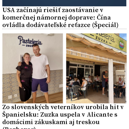
USA začínajú riešiť zaostávanie v
komerčnej námornej doprave: Čína
ovládla dodávateľské reťazce (Špeciál)
Zo slovenských veterníkov urobila hit v
Španielsku: Zuzka uspela v Alicante s
domácimi zákuskami aj treskou