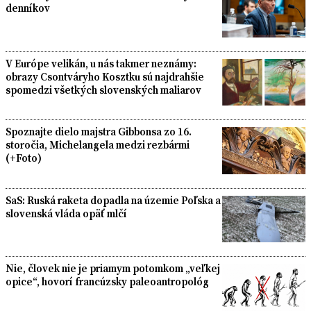
denníkov
V Európe velikán, u nás takmer neznámy:
obrazy Csontváryho Kosztku sú najdrahšie
spomedzi všetkých slovenských maliarov
Spoznajte dielo majstra Gibbonsa zo 16.
storočia, Michelangela medzi rezbármi
(+Foto)
SaS: Ruská raketa dopadla na územie Poľska a
slovenská vláda opäť mlčí
Nie, človek nie je priamym potomkom „veľkej
opice“, hovorí francúzsky paleoantropológ