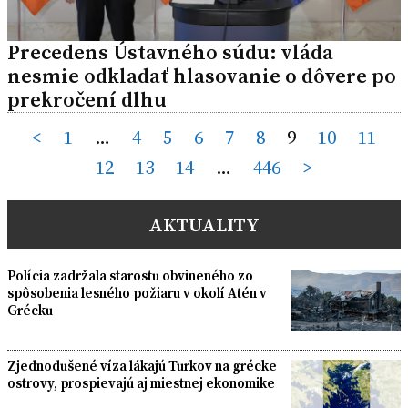
Precedens Ústavného súdu: vláda
nesmie odkladať hlasovanie o dôvere po
prekročení dlhu
Posts
<
1
…
4
5
6
7
8
9
10
11
12
13
14
…
446
>
pagination
AKTUALITY
Polícia zadržala starostu obvineného zo
spôsobenia lesného požiaru v okolí Atén v
Grécku
Zjednodušené víza lákajú Turkov na grécke
ostrovy, prospievajú aj miestnej ekonomike