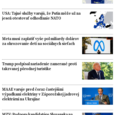
USA: Tajné služby varujú, že Putin môže už na
jeseň otestovať odhodlanie NATO
Meta musí zaplatiť vyše pol miliardy dolárov
za ohrozovanie detí na sociálnych sieťach
Trump podpísal nariadenie zamerané proti
takzvanej pôrodnej turistike
MAAE varuje pred čoraz častejšími
výpadkami elektriny v Záporožskej jadrovej
elektrárni na Ukrajine
MZV: Podporu kandidatúre Slovenska na