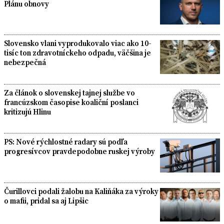
Plánu obnovy
Slovensko vlani vyprodukovalo viac ako 10-
tisíc ton zdravotníckeho odpadu, väčšina je
nebezpečná
Za článok o slovenskej tajnej službe vo
francúzskom časopise koaliční poslanci
kritizujú Hlinu
PS: Nové rýchlostné radary sú podľa
progresívcov pravdepodobne ruskej výroby
Čurillovci podali žalobu na Kaliňáka za výroky
o mafii, pridal sa aj Lipšic