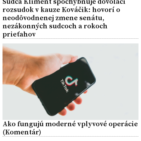
Sudca Kliment spochybňuje dovolací
rozsudok v kauze Kováčik: hovorí o
neodôvodnenej zmene senátu,
nezákonných sudcoch a rokoch
prieťahov
Ako fungujú moderné vplyvové operácie
(Komentár)