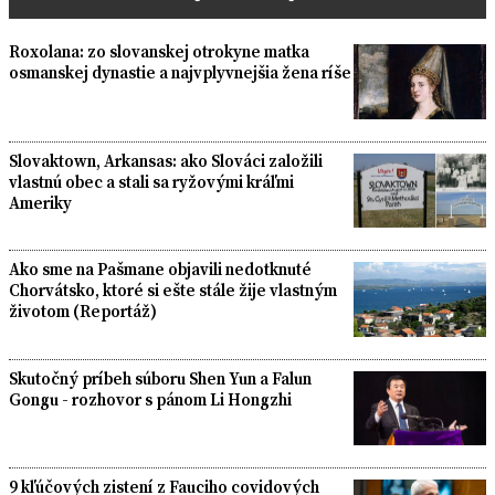
Roxolana: zo slovanskej otrokyne matka
osmanskej dynastie a najvplyvnejšia žena ríše
Slovaktown, Arkansas: ako Slováci založili
vlastnú obec a stali sa ryžovými kráľmi
Ameriky
Ako sme na Pašmane objavili nedotknuté
Chorvátsko, ktoré si ešte stále žije vlastným
životom (Reportáž)
Skutočný príbeh súboru Shen Yun a Falun
Gongu - rozhovor s pánom Li Hongzhi
9 kľúčových zistení z Fauciho covidových