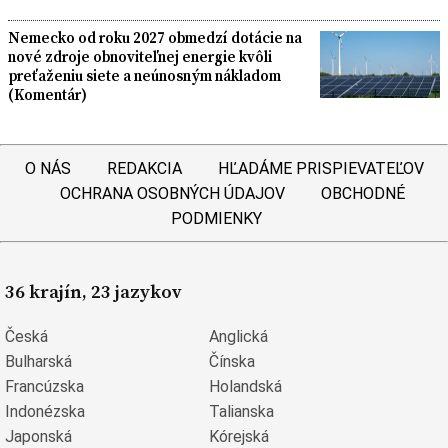
Nemecko od roku 2027 obmedzí dotácie na
nové zdroje obnoviteľnej energie kvôli
preťaženiu siete a neúnosným nákladom
(Komentár)
O NÁS
REDAKCIA
HĽADÁME PRISPIEVATEĽOV
OCHRANA OSOBNÝCH ÚDAJOV
OBCHODNÉ
PODMIENKY
36 krajín, 23 jazykov
Česká
Anglická
Bulharská
Čínska
Francúzska
Holandská
Indonézska
Talianska
Japonská
Kórejská