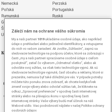
Nemecká
Perzská
Poľská
Portugalská
Rumunská
Ruská
Grécka
Španielska
Švédska
Turecká
Záleží nám na ochrane vášho súkromia
Ukrajinská
Vietnamská
My a naši partneri
1019
ukladáme osobné údaje, ako napríklad
údaje o prehliadaní alebo jedinečné identifikátory, a vstupujeme
do nich vo vašom zariadení. Ak zvolíte „Súhlasím“, zapnú sa
Kde nás nájdete
sledovacie technológie na podporu účelov, ktoré sa zobrazujú v
časti „my a naši partneri spracúvame osobné údaje s cieľom
poskytnúť“, zatiaľ čo výberom „Odmetnuť všetko“, alebo ak
Facebook
odvoláte svoj súhlas, sa však tieto technológie vypnú. Ak sú
Instagram
sledovacie technológie vypnuté, časť obsahu a reklamy, ktoré si
G
Ganjing
prezeráte, nemusia byť také dôležité pre vás. V prípade potreby
môžete túto ponuku znova zobraziť, ak chcete kedykoľvek
Youtube
zmeniť svoje výbery alebo odvolať súhlas tak, že kliknete na
Twitter
odkaz „Spravovať preferencie“ v spodnej časti internetovej
Telegram
stránky alebo na plávajúcu ikonu v spodnej ľavej časti
internetovej stránky. Vaše výbery budú mať účinok na náš
RSS
Webové sídlo. Viac podrobností nájdete v našej Politike ochrany
osobných údajov.