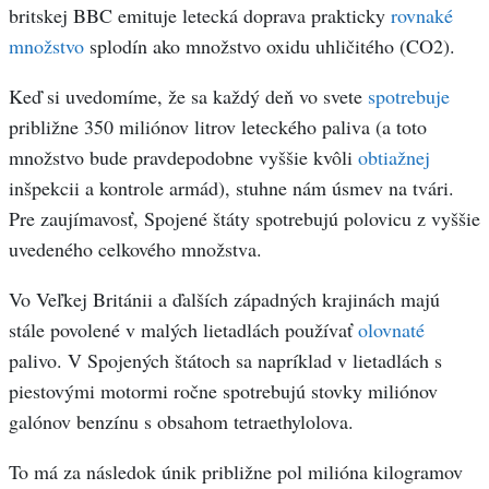
britskej BBC emituje letecká doprava prakticky
rovnaké
množstvo
splodín ako množstvo oxidu uhličitého (CO2).
Keď si uvedomíme, že sa každý deň vo svete
spotrebuje
približne 350 miliónov litrov leteckého paliva (a toto
množstvo bude pravdepodobne vyššie kvôli
obtiažnej
inšpekcii a kontrole armád), stuhne nám úsmev na tvári.
Pre zaujímavosť, Spojené štáty spotrebujú polovicu z vyššie
uvedeného celkového množstva.
Vo Veľkej Británii a ďalších západných krajinách majú
stále povolené v malých lietadlách používať
olovnaté
palivo. V Spojených štátoch sa napríklad v lietadlách s
piestovými motormi ročne spotrebujú stovky miliónov
galónov benzínu s obsahom tetraethylolova.
To má za následok únik približne pol milióna kilogramov