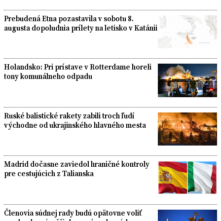
Prebudená Etna pozastavila v sobotu 8.
augusta dopoludnia prílety na letisko v Katánii
Holandsko: Pri prístave v Rotterdame horeli
tony komunálneho odpadu
Ruské balistické rakety zabili troch ľudí
východne od ukrajinského hlavného mesta
Madrid dočasne zaviedol hraničné kontroly
pre cestujúcich z Talianska
Členovia súdnej rady budú opätovne voliť