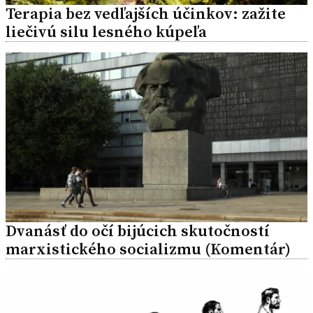
Terapia bez vedľajších účinkov: zažite
liečivú silu lesného kúpeľa
Dvanásť do očí bijúcich skutočností
marxistického socializmu (Komentár)