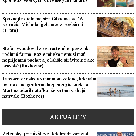
spomedzi všetkých slovenských maliarov
Spoznajte dielo majstra Gibbonsa zo 16.
storočia, Michelangela medzi rezbármi
(+Foto)
Štefan vybudoval zo zarasteného pozemku
rodinnú farmu: Kozie mlieko nemusí mať
nepríjemnú pachuť a je ľahšie stráviteľné ako
kravské (Rozhovor)
Lanzarote: ostrov s minimom zelene, kde vám
uvaria aj na geotermálnej energii. Lucku a
Martina očaril natoľko, že sa tam sťahujú
natrvalo (Rozhovor)
AKTUALITY
Zelenskyj pri návšteve Belehradu varoval