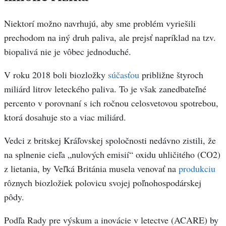
Niektorí možno navrhujú, aby sme problém vyriešili
prechodom na iný druh paliva, ale prejsť napríklad na tzv.
biopalivá nie je vôbec jednoduché.
V roku 2018 boli biozložky
súčasťou
približne štyroch
miliárd litrov leteckého paliva. To je však zanedbateľné
percento v porovnaní s ich ročnou celosvetovou spotrebou,
ktorá dosahuje sto a viac miliárd.
Vedci z britskej Kráľovskej spoločnosti nedávno zistili, že
na splnenie cieľa „nulových emisií“ oxidu uhličitého (CO2)
z lietania, by Veľká Británia musela venovať na
produkciu
rôznych biozložiek polovicu svojej poľnohospodárskej
pôdy.
Podľa Rady pre výskum a inovácie v letectve (ACARE) by