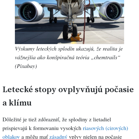
Výskumy leteckých splodín ukazujú, že realita je
vážnejšia ako konšpiračná teória „chemtrails“
(Pixabay)
Letecké stopy ovplyvňujú počasie
a klímu
Dôležité je tiež zdôrazniť, že splodiny z lietadiel
prispievajú k formovaniu vysokých
riasových (cirových)
oblakov
a môžu mať
zásadný
vplyv nielen na počasie