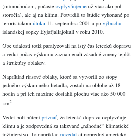
(mimochodom, počasie
ovplyvňujeme
už viac ako pol
storočia), ale aj na klímu. Potvrdili to štúdie vykonané po
teroristickom
útoku
11. septembra 2001 a po
výbuchu
islandskej sopky Eyjafjallajökull v roku 2010.
Obe udalosti totiž paralyzovali na istý čas leteckú dopravu
a vedci počas výskumu zaznamenali zásadné zmeny teplôt
a štruktúry oblakov.
Napríklad riasové oblaky, ktoré sa vytvorili zo stopy
jedného výskumného lietadla, zostali na oblohe až 18
hodín a pri ich maxime dosiahli plochu viac ako 50 000
2
km
.
Vedci boli nútení
priznať
, že letecká doprava ovplyvňuje
klímu a je zodpovedná za takzvané „náhodné“ klimatické
inžinierstvo. To napríklad
povedal
aj popredný americký