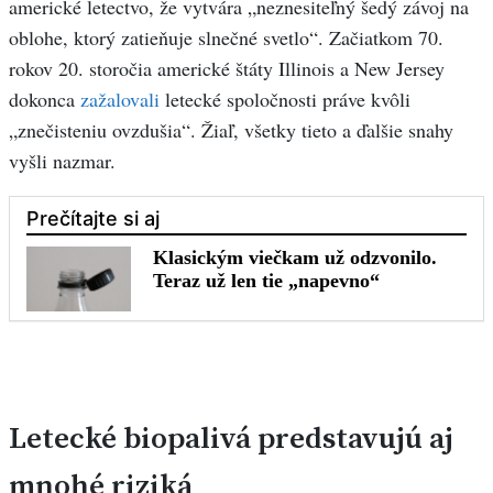
americké letectvo, že vytvára „neznesiteľný šedý závoj na
oblohe, ktorý zatieňuje slnečné svetlo“. Začiatkom 70.
rokov 20. storočia americké štáty Illinois a New Jersey
dokonca
zažalovali
letecké spoločnosti práve kvôli
„znečisteniu ovzdušia“. Žiaľ, všetky tieto a ďalšie snahy
vyšli nazmar.
Letecké biopalivá predstavujú aj
mnohé riziká