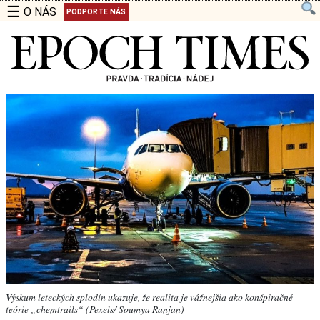
☰
O NÁS
PODPORTE NÁS
Výskum leteckých splodín ukazuje, že realita je vážnejšia ako konšpiračné
teórie „chemtrails“ (Pexels/ Soumya Ranjan)