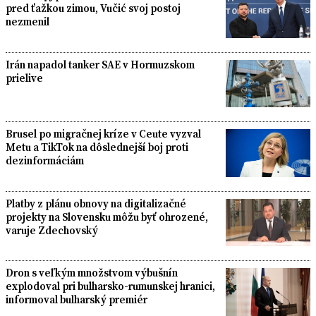
pred ťažkou zimou, Vučić svoj postoj
nezmenil
Irán napadol tanker SAE v Hormuzskom
prielive
Brusel po migračnej kríze v Ceute vyzval
Metu a TikTok na dôslednejší boj proti
dezinformáciám
Platby z plánu obnovy na digitalizačné
projekty na Slovensku môžu byť ohrozené,
varuje Zdechovský
Dron s veľkým množstvom výbušnín
explodoval pri bulharsko-rumunskej hranici,
informoval bulharský premiér