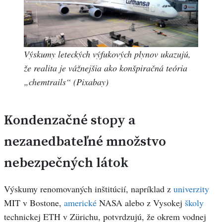
Výskumy leteckých výfukových plynov ukazujú,
že realita je vážnejšia ako konšpiračná teória
„chemtrails“ (Pixabay)
Kondenzačné stopy a
nezanedbateľné množstvo
nebezpečných látok
Výskumy renomovaných inštitúcií, napríklad z
univerzity
MIT v Bostone,
americké
NASA alebo z Vysokej
školy
technickej ETH v Zürichu, potvrdzujú, že okrem vodnej