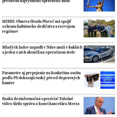
predsedu najvyššieho správneho súdu
MIRRI: Obnova Hradu Plaveč má spojiť
ochranu kultúrneho dedičstva s rozvojom
regiónov
Mladých Indov napadli v Nitre muži v kuklách
a jeden z nich skončil na operačnom stole
Parametre aj prepojenie na konkrétnu osobu
podľa PS dokazujú ruský pôvod dopravných
kamier
Ruská dezinformačná operácia? Falošné
video šírilo správu o konci kancelára Merza