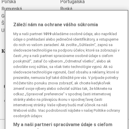
Poľská
Portugalská
Rumunská
Ruská
Grécka
Španielska
Švédska
Turecká
Záleží nám na ochrane vášho súkromia
Ukrajinská
Vietnamská
My a naši partneri
1019
ukladáme osobné údaje, ako napríklad
údaje o prehliadaní alebo jedinečné identifikátory, a vstupujeme
do nich vo vašom zariadení. Ak zvolíte „Súhlasím“, zapnú sa
Kde nás nájdete
sledovacie technológie na podporu účelov, ktoré sa zobrazujú v
časti „my a naši partneri spracúvame osobné údaje s cieľom
poskytnúť“, zatiaľ čo výberom „Odmetnuť všetko“, alebo ak
Facebook
odvoláte svoj súhlas, sa však tieto technológie vypnú. Ak sú
Instagram
sledovacie technológie vypnuté, časť obsahu a reklamy, ktoré si
prezeráte, nemusia byť také dôležité pre vás. V prípade potreby
G
Ganjing
môžete túto ponuku znova zobraziť, ak chcete kedykoľvek
Youtube
zmeniť svoje výbery alebo odvolať súhlas tak, že kliknete na
Twitter
odkaz „Spravovať preferencie“ v spodnej časti internetovej
stránky alebo na plávajúcu ikonu v spodnej ľavej časti
Telegram
internetovej stránky. Vaše výbery budú mať účinok na náš
RSS
Webové sídlo. Viac podrobností nájdete v našej Politike ochrany
osobných údajov.
My a naši partneri spracúvame údaje s cieľom