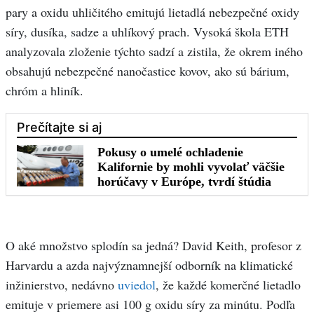
pary a oxidu uhličitého emitujú lietadlá nebezpečné oxidy
síry, dusíka, sadze a uhlíkový prach. Vysoká škola ETH
analyzovala zloženie týchto sadzí a zistila, že okrem iného
obsahujú nebezpečné nanočastice kovov, ako sú bárium,
chróm a hliník.
O aké množstvo splodín sa jedná? David Keith, profesor z
Harvardu a azda najvýznamnejší odborník na klimatické
inžinierstvo, nedávno
uviedol
, že každé komerčné lietadlo
emituje v priemere asi 100 g oxidu síry za minútu. Podľa