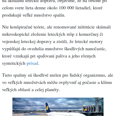
na aktuálnu leteckú dopravu, objavíme, že na oblohe po
celom svete lieta denne okolo 100 000 lietadiel, ktoré
produkujú veľké množstvo spalín.
Nie konšpiračné teórie, ale renomované inštitúcie skúmali
mikroskopické zloženie leteckých stôp z komerčnej či
vojenskej leteckej dopravy a zistili, že letecké motory
vypúšťajú do ovzdušia množstvo škodlivých nanočastíc,
ktoré vznikajú pri spaľovaní paliva a jeho rôznych
syntetických
prísad
.
Tieto spaliny sú škodlivé nielen pre ľudský organizmus, ale
vo veľkých množstvách môžu ovplyvniť aj počasie a klímu
veľkých oblastí a celej planéty.