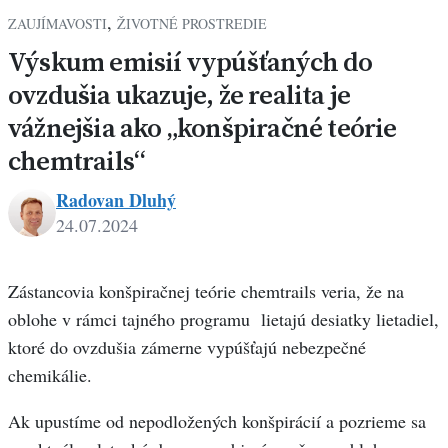
,
ZAUJÍMAVOSTI
ŽIVOTNÉ PROSTREDIE
Výskum emisií vypúšťaných do
ovzdušia ukazuje, že realita je
vážnejšia ako „konšpiračné teórie
chemtrails“
Radovan Dluhý
24.07.2024
Radovan
Dluhý
Zástancovia konšpiračnej teórie chemtrails veria, že na
oblohe v rámci tajného programu lietajú desiatky lietadiel,
ktoré do ovzdušia zámerne vypúšťajú nebezpečné
chemikálie.
Ak upustíme od nepodložených konšpirácií a pozrieme sa