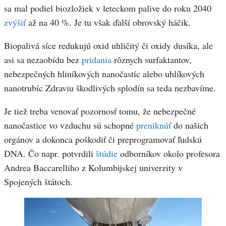
sa mal podiel biozložiek v leteckom palive do roku 2040
zvýšiť
až na 40 %. Je tu však ďalší obrovský háčik.
Biopalivá síce redukujú oxid uhličitý či oxidy dusíka, ale
asi sa nezaobídu bez
pridania
rôznych surfaktantov,
nebezpečných hliníkových nanočastíc alebo uhlíkových
nanotrubíc Zdraviu škodlivých splodín sa teda nezbavíme.
Je tiež treba venovať pozornosť tomu, že nebezpečné
nanočastice vo vzduchu sú schopné
preniknúť
do našich
orgánov a dokonca poškodiť či preprogramovať ľudskú
DNA. Čo napr. potvrdili
štúdie
odborníkov okolo profesora
Andrea Baccarelliho z Kolumbijskej univerzity v
Spojených štátoch.