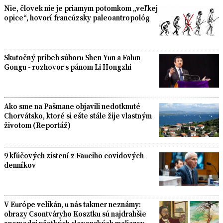
Nie, človek nie je priamym potomkom „veľkej
opice“, hovorí francúzsky paleoantropológ
Skutočný príbeh súboru Shen Yun a Falun
Gongu - rozhovor s pánom Li Hongzhi
Ako sme na Pašmane objavili nedotknuté
Chorvátsko, ktoré si ešte stále žije vlastným
životom (Reportáž)
9 kľúčových zistení z Fauciho covidových
denníkov
V Európe velikán, u nás takmer neznámy:
obrazy Csontváryho Kosztku sú najdrahšie