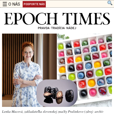
☰
O NÁS
PODPORTE NÁS
Lenka Macová, zakladateľka slovenskej značky Pralinkovo (zdroj: archív