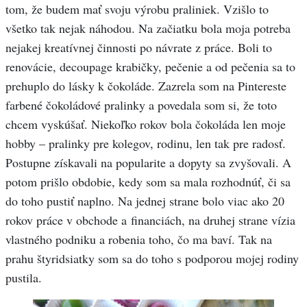
tom, že budem mať svoju výrobu praliniek. Vzišlo to
všetko tak nejak náhodou. Na začiatku bola moja potreba
nejakej kreatívnej činnosti po návrate z práce. Boli to
renovácie, decoupage krabičky, pečenie a od pečenia sa to
prehuplo do lásky k čokoláde. Zazrela som na Pintereste
farbené čokoládové pralinky a povedala som si, že toto
chcem vyskúšať. Niekoľko rokov bola čokoláda len moje
hobby – pralinky pre kolegov, rodinu, len tak pre radosť.
Postupne získavali na popularite a dopyty sa zvyšovali. A
potom prišlo obdobie, kedy som sa mala rozhodnúť, či sa
do toho pustiť naplno. Na jednej strane bolo viac ako 20
rokov práce v obchode a financiách, na druhej strane vízia
vlastného podniku a robenia toho, čo ma baví. Tak na
prahu štyridsiatky som sa do toho s podporou mojej rodiny
pustila.