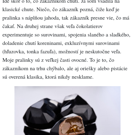
Ide skôr o to, čo zákazníkom chutí. Ja som vsadila na
klasické chute. Niečo, čo zákazník pozná, čiže keď je
pralinka s náplňou jahoda, tak zákazník presne vie, čo má
čakať. Na druhej strane však veľa čokolatierov
experimentuje so surovinami, spojenia slaného a sladkého,
doladenie chutí koreninami, exkluzívnymi surovinami
(hľuzovka, tonka fazuľa), možností je neskutočne veľa.
Moje pralinky sú z veľkej časti ovocné. To je to, čo
zákazníkom na trhu chýbalo, ale aj oriešky alebo pistácie
sú overená klasika, ktorá nikdy nesklame.