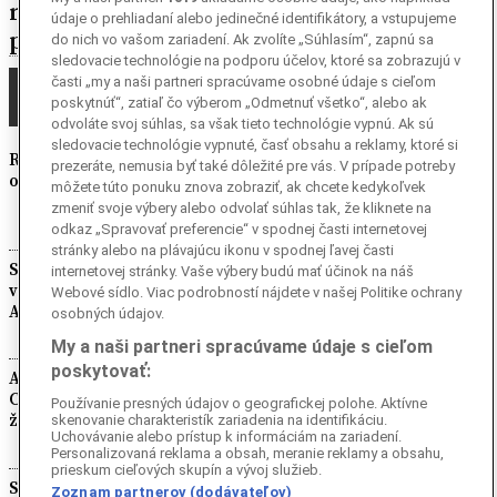
malý neposlušný brat, ktorý narúša
údaje o prehliadaní alebo jedinečné identifikátory, a vstupujeme
plány veľkej Číny (Rozhovor)
do nich vo vašom zariadení. Ak zvolíte „Súhlasím“, zapnú sa
sledovacie technológie na podporu účelov, ktoré sa zobrazujú v
časti „my a naši partneri spracúvame osobné údaje s cieľom
NAJČÍTANEJŠIE
poskytnúť“, zatiaľ čo výberom „Odmetnuť všetko“, alebo ak
odvoláte svoj súhlas, sa však tieto technológie vypnú. Ak sú
sledovacie technológie vypnuté, časť obsahu a reklamy, ktoré si
Roxolana: zo slovanskej otrokyne matka
prezeráte, nemusia byť také dôležité pre vás. V prípade potreby
osmanskej dynastie a najvplyvnejšia žena ríše
môžete túto ponuku znova zobraziť, ak chcete kedykoľvek
zmeniť svoje výbery alebo odvolať súhlas tak, že kliknete na
odkaz „Spravovať preferencie“ v spodnej časti internetovej
stránky alebo na plávajúcu ikonu v spodnej ľavej časti
Slovaktown, Arkansas: ako Slováci založili
internetovej stránky. Vaše výbery budú mať účinok na náš
vlastnú obec a stali sa ryžovými kráľmi
Webové sídlo. Viac podrobností nájdete v našej Politike ochrany
Ameriky
osobných údajov.
My a naši partneri spracúvame údaje s cieľom
poskytovať:
Ako sme na Pašmane objavili nedotknuté
Chorvátsko, ktoré si ešte stále žije vlastným
Používanie presných údajov o geografickej polohe. Aktívne
životom (Reportáž)
skenovanie charakteristík zariadenia na identifikáciu.
Uchovávanie alebo prístup k informáciám na zariadení.
Personalizovaná reklama a obsah, meranie reklamy a obsahu,
prieskum cieľových skupín a vývoj služieb.
Skutočný príbeh súboru Shen Yun a Falun
Zoznam partnerov (dodávateľov)