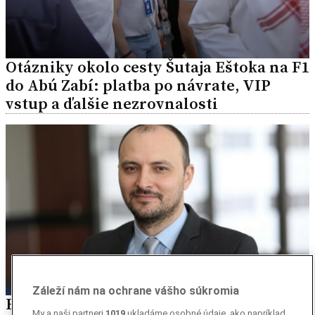
Otázniky okolo cesty Šutaja Eštoka na F1
do Abú Zabí: platba po návrate, VIP
vstup a ďalšie nezrovnalosti
Záleží nám na ochrane vášho súkromia
Bezpečnostný analytik Bednár: Rusko je
My a naši partneri
1019
ukladáme osobné údaje, ako napríklad