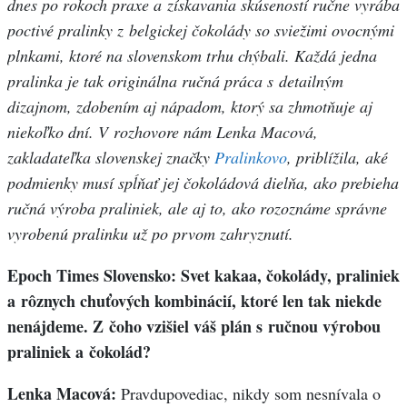
dnes po rokoch praxe a získavania skúseností ručne vyrába
poctivé pralinky z belgickej čokolády so sviežimi ovocnými
plnkami, ktoré na slovenskom trhu chýbali. Každá jedna
pralinka je tak originálna ručná práca s detailným
dizajnom, zdobením aj nápadom, ktorý sa zhmotňuje aj
niekoľko dní. V rozhovore nám Lenka Macová,
zakladateľka slovenskej značky
Pralinkovo
, priblížila, aké
podmienky musí spĺňať jej čokoládová dielňa, ako prebieha
ručná výroba praliniek, ale aj to, ako rozoznáme správne
vyrobenú pralinku už po prvom zahryznutí.
Epoch Times Slovensko: Svet kakaa, čokolády, praliniek
a rôznych chuťových kombinácií, ktoré len tak niekde
nenájdeme. Z čoho vzišiel váš plán s ručnou výrobou
praliniek a čokolád?
Lenka Macová:
Pravdupovediac, nikdy som nesnívala o