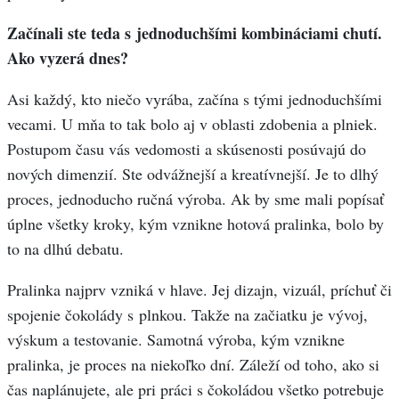
Začínali ste teda s jednoduchšími kombináciami chutí.
Ako vyzerá dnes?
Asi každý, kto niečo vyrába, začína s tými jednoduchšími
vecami. U mňa to tak bolo aj v oblasti zdobenia a plniek.
Postupom času vás vedomosti a skúsenosti posúvajú do
nových dimenzií. Ste odvážnejší a kreatívnejší. Je to dlhý
proces, jednoducho ručná výroba. Ak by sme mali popísať
úplne všetky kroky, kým vznikne hotová pralinka, bolo by
to na dlhú debatu.
Pralinka najprv vzniká v hlave. Jej dizajn, vizuál, príchuť či
spojenie čokolády s plnkou. Takže na začiatku je vývoj,
výskum a testovanie. Samotná výroba, kým vznikne
pralinka, je proces na niekoľko dní. Záleží od toho, ako si
čas naplánujete, ale pri práci s čokoládou všetko potrebuje