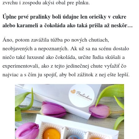
zvrchu i zospodu akýsi obal pre plnku.
Úplne prvé pralinky boli údajne len oriešky v cukre
alebo karameli a čokoláda ako taká prišla až neskôr…
Áno, potom zavážila túžba po nových chutiach,
neobjavených a nepoznaných. Ak už sa na scénu dostalo
niečo také luxusné ako čokoláda, určite ľudia skúšali a
experimentovali, ako z tejto jedinečnej chute vyťažiť čo
najviac a s čím ju spojiť, aby bol zážitok z nej ešte lepší.