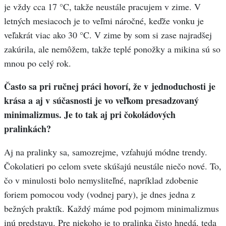
je vždy cca 17 °C, takže neustále pracujem v zime. V
letných mesiacoch je to veľmi náročné, keďže vonku je
veľakrát viac ako 30 °C. V zime by som si zase najradšej
zakúrila, ale nemôžem, takže teplé ponožky a mikina sú so
mnou po celý rok.
Často sa pri ručnej práci hovorí, že v jednoduchosti je
krása a aj v súčasnosti je vo veľkom presadzovaný
minimalizmus. Je to tak aj pri čokoládových
pralinkách?
Aj na pralinky sa, samozrejme, vzťahujú módne trendy.
Čokolatieri po celom svete skúšajú neustále niečo nové. To,
čo v minulosti bolo nemysliteľné, napríklad zdobenie
foriem pomocou vody (vodnej pary), je dnes jedna z
bežných praktík. Každý máme pod pojmom minimalizmus
inú predstavu. Pre niekoho je to pralinka čisto hnedá, teda