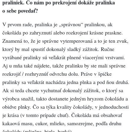
praliniek. Čo nám po prekrojení dokáže pralinka
o sebe povedať?
V prvom rade, pralinka je „správnou“ pralinkou, ak
čokoláda po zahryznutí alebo rozkrojení krásne praskne.
Znamená to, že je správne vytemperovaná a to je ten zvuk,
ktorý by mal spustiť dokonalý sladký zážitok. Ručne
vyrábané pralinky sú veľakrát plnené viacerými vrstvami.
Aj u mňa také nájdete, takže pralinku by ste mali správne
rozkrojiť / rozhryznúť odvrchu dolu. Práve v špičke
pralinky sa veľakrát nachádza jedna plnka a pod ňou druhá.
Ak si teda chcete vychutnať dokonalý zážitok, o ktorý sa
výrobca snažil, takto dostanete jedným hryzom čokoládu a
obidve plnky. Čo sa týka kvality čokolády, v jednoduchosti
je krása (v tomto prípade chuť). Čokoláda má obsahovať
kakaová masu, cukor, mlieko, samozrejme, podľa druhu
čokolády (mliečna, biela, horká).