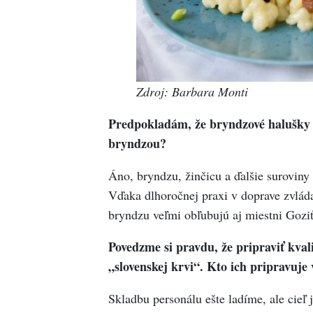
Zdroj: Barbara Monti
Predpokladám, že bryndzové halušky 
bryndzou?
Áno, bryndzu, žinčicu a ďalšie surovin
Vďaka dlhoročnej praxi v doprave zvlád
bryndzu veľmi obľubujú aj miestni Goziť
Povedzme si pravdu, že pripraviť kval
„slovenskej krvi“. Kto ich pripravuj
Skladbu personálu ešte ladíme, ale cieľ