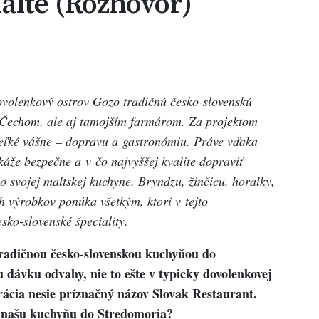
alte (Rozhovor)
volenkový ostrov Gozo tradičnú česko-slovenskú
 Čechom, ale aj tamojším farmárom. Za projektom
e veľké vášne – dopravu a gastronómiu. Práve vďaka
áže bezpečne a v čo najvyššej kvalite dopraviť
 svojej maltskej kuchyne. Bryndzu, žinčicu, horalky,
h výrobkov ponúka všetkým, ktorí v tejto
sko-slovenské špeciality.
tradičnou česko-slovenskou kuchyňou do
u dávku odvahy, nie to ešte v typicky dovolenkovej
urácia nesie príznačný názov Slovak Restaurant.
ť našu kuchyňu do Stredomoria?