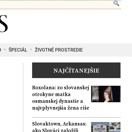
O
ŠPECIÁL
ŽIVOTNÉ PROSTREDIE
NAJČÍTANEJŠIE
Roxolana: zo slovanskej
otrokyne matka
osmanskej dynastie a
najvplyvnejšia žena ríše
Slovaktown, Arkansas:
ako Slováci založili