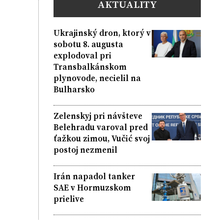
AKTUALITY
Ukrajinský dron, ktorý v
sobotu 8. augusta
explodoval pri
Transbalkánskom
plynovode, necielil na
Bulharsko
Zelenskyj pri návšteve
Belehradu varoval pred
ťažkou zimou, Vučić svoj
postoj nezmenil
Irán napadol tanker
SAE v Hormuzskom
prielive