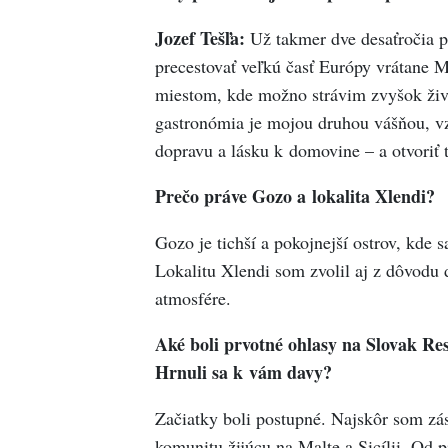
Jozef Tešľa:
Už takmer dve desaťročia 
precestovať veľkú časť Európy vrátane Ma
miestom, kde možno strávim zvyšok živo
gastronómia je mojou druhou vášňou, vzni
dopravu a lásku k domovine – a otvoriť 
Prečo práve Gozo a lokalita Xlendi?
Gozo je tichší a pokojnejší ostrov, kde
Lokalitu Xlendi som zvolil aj z dôvodu
atmosfére.
Aké boli prvotné ohlasy na Slovak Rest
Hrnuli sa k vám davy?
Začiatky boli postupné. Najskôr som zá
komunitu žijúcu na Malte a Sicílii. Od 