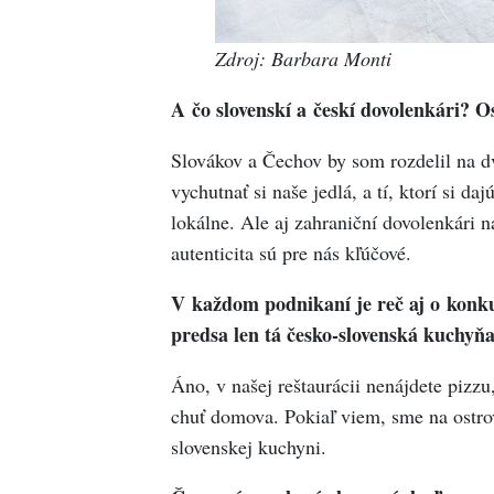
Zdroj: Barbara Monti
A čo slovenskí a českí dovolenkári? 
Slovákov a Čechov by som rozdelil na dve
vychutnať si naše jedlá, a tí, ktorí si da
lokálne. Ale aj zahraniční dovolenkári n
autenticita sú pre nás kľúčové.
V každom podnikaní je reč aj o konku
predsa len tá česko-slovenská kuchyňa
Áno, v našej reštaurácii nenájdete pizz
chuť domova. Pokiaľ viem, sme na ostrove
slovenskej kuchyni.