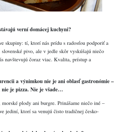
Ostávajú verní domácej kuchyni?
 skupiny: tí, ktorí nás prídu s radosťou podporiť a
jú slovenské pivo, ale v jedle skôr vyskúšajú niečo
ás navštevujú čoraz viac. Kvalita, prístup a
rencii a výnimkou nie je ani oblasť gastronómie –
 nie je pizza. Nie je všade…
u, morské plody ani burgre. Prinášame niečo iné –
 jediní, ktorí sa venujú čisto tradičnej česko-