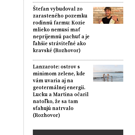
Štefan vybudoval zo
zarasteného pozemku
rodinnú farmu: Kozie
mlieko nemusí mať
nepríjemnú pachuť a je
ľahšie stráviteľné ako
kravské (Rozhovor)
Lanzarote: ostrov s
minimom zelene, kde
vám uvaria aj na
geotermálnej energii.
Lucku a Martina očaril
natoľko, že sa tam
sťahujú natrvalo
(Rozhovor)