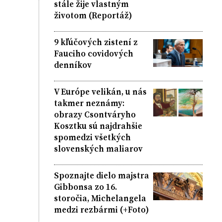
stále žije vlastným
životom (Reportáž)
9 kľúčových zistení z
Fauciho covidových
denníkov
V Európe velikán, u nás
takmer neznámy:
obrazy Csontváryho
Kosztku sú najdrahšie
spomedzi všetkých
slovenských maliarov
Spoznajte dielo majstra
Gibbonsa zo 16.
storočia, Michelangela
medzi rezbármi (+Foto)