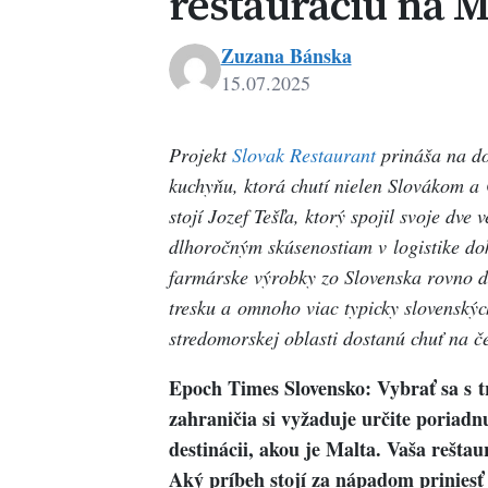
reštauráciu na M
Zuzana Bánska
15.07.2025
Projekt
Slovak Restaurant
prináša na do
kuchyňu, ktorá chutí nielen Slovákom a
stojí Jozef Tešľa, ktorý spojil svoje dv
dlhoročným skúsenostiam v logistike dok
farmárske výrobky zo Slovenska rovno do
tresku a omnoho viac typicky slovenskýc
stredomorskej oblasti dostanú chuť na če
Epoch Times Slovensko: Vybrať sa s 
zahraničia si vyžaduje určite poriadn
destinácii, akou je Malta. Vaša rešta
Aký príbeh stojí za nápadom prinies