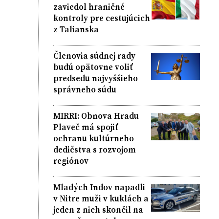
zaviedol hraničné
kontroly pre cestujúcich
z Talianska
Členovia súdnej rady
budú opätovne voliť
predsedu najvyššieho
správneho súdu
MIRRI: Obnova Hradu
Plaveč má spojiť
ochranu kultúrneho
dedičstva s rozvojom
regiónov
Mladých Indov napadli
v Nitre muži v kuklách a
jeden z nich skončil na