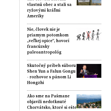
vlastnú obec a stali sa
ryžovými kráľmi
Ameriky
Nie, človek nie je
priamym potomkom
„veľkej opice“, hovorí
francúzsky
paleoantropológ
Skutočný príbeh súboru
Shen Yun a Falun Gongu
- rozhovor s pánom Li
Hongzhi
Ako sme na Pašmane
objavili nedotknuté
Chorvátsko, ktoré si ešte