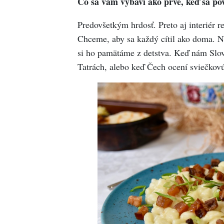
Čo sa vám vybaví ako prvé, keď sa p
Predovšetkým hrdosť. Preto aj interiér r
Chceme, aby sa každý cítil ako doma. Na
si ho pamätáme z detstva. Keď nám Slov
Tatrách, alebo keď Čech ocení sviečkovú 