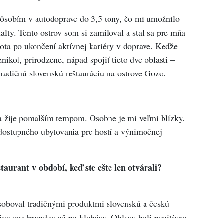
pôsobím v autodoprave do 3,5 tony, čo mi umožnilo
lty. Tento ostrov som si zamiloval a stal sa pre mňa
ta po ukončení aktívnej kariéry v doprave. Keďže
kol, prirodzene, nápad spojiť tieto dve oblasti –
tradičnú slovenskú reštauráciu na ostrove Gozo.
 sa žije pomalším tempom. Osobne je mi veľmi blízky.
 dostupného ubytovania pre hostí a výnimočnej
aurant v období, keď ste ešte len otvárali?
soboval tradičnými produktmi slovenskú a českú
piva cez bryndzu až po klobásy. Ohlasy boli pozitívne