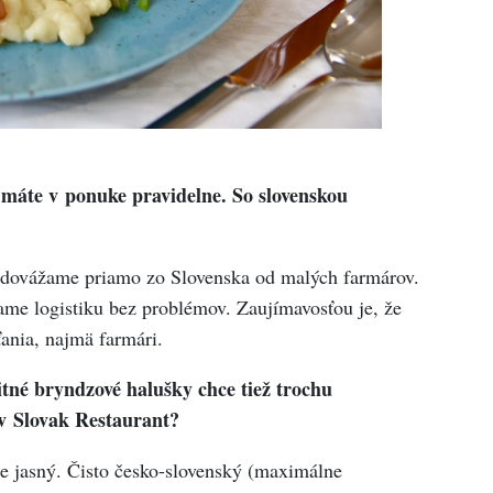
máte v ponuke pravidelne. So slovenskou
y dovážame priamo zo Slovenska od malých farmárov.
ame logistiku bez problémov. Zaujímavosťou je, že
ania, najmä farmári.
itné bryndzové halušky chce tiež trochu
e v Slovak Restaurant?
 je jasný. Čisto česko-slovenský (maximálne