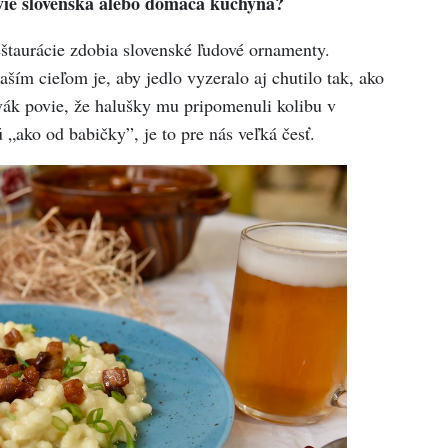
ovie slovenská alebo domáca kuchyňa?
eštaurácie zdobia slovenské ľudové ornamenty.
ším cieľom je, aby jedlo vyzeralo aj chutilo tak, ako
ák povie, že halušky mu pripomenuli kolibu v
„ako od babičky”, je to pre nás veľká česť.