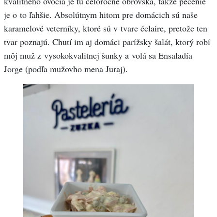
kvalitného ovocia je tu celoročne obrovská, takže pečenie
je o to ľahšie. Absolútnym hitom pre domácich sú naše
karamelové veterníky, ktoré sú v tvare éclaire, pretože ten
tvar poznajú. Chutí im aj domáci parížsky šalát, ktorý robí
môj muž z vysokokvalitnej šunky a volá sa Ensaladía
Jorge (podľa mužovho mena Juraj).