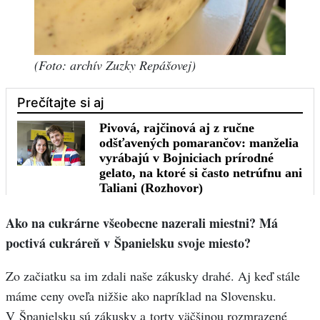
(Foto: archív Zuzky Repášovej)
Ako na cukrárne všeobecne nazerali miestni? Má
poctivá cukráreň v Španielsku svoje miesto?
Zo začiatku sa im zdali naše zákusky drahé. Aj keď stále
máme ceny oveľa nižšie ako napríklad na Slovensku.
V Španielsku sú zákusky a torty väčšinou rozmrazené