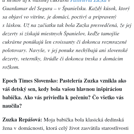
Guardamar del Segura – v Španielsku. Každý kúsok, ktorý
sa objaví vo vitríne, je domáci, poctivý a pripravený
s láskou. Už na začiatku tak bola Zuzka presvedčená, že jej
dezerty si získajú miestnych Španielov, keďže tamojšie
cukrárne ponúkajú len croissanty či dokonca rozmrazené
polotovary. Navyše, v jej ponuke nechýbajú ani slovenské
dezerty, veterníky, štrúdle či dokonca treska s domácim
rožkom.
Epoch Times Slovensko: Pastelería Zuzka vznikla ako
váš detský sen, kedy bola vašou hlavnou inšpiráciou
babička. Ako vás priviedla k pečeniu? Čo všetko vás
naučila?
Zuzka Repášová:
Moja babička bola klasická dedinská
žena v domácnosti, ktorá celý život zasvätila starostlivosti