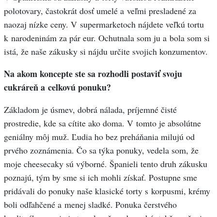
polotovary, častokrát dosť umelé a veľmi presladené za
naozaj nízke ceny. V supermarketoch nájdete veľkú tortu
k narodeninám za pár eur. Ochutnala som ju a bola som si
istá, že naše zákusky si nájdu určite svojich konzumentov.
Na akom koncepte ste sa rozhodli postaviť svoju
cukráreň a celkovú ponuku?
Základom je úsmev, dobrá nálada, príjemné čisté
prostredie, kde sa cítite ako doma. V tomto je absolútne
geniálny môj muž. Ľudia ho bez preháňania milujú od
prvého zoznámenia. Čo sa týka ponuky, vedela som, že
moje cheesecaky sú výborné. Španieli tento druh zákusku
poznajú, tým by sme si ich mohli získať. Postupne sme
pridávali do ponuky naše klasické torty s korpusmi, krémy
boli odľahčené a menej sladké. Ponuka čerstvého