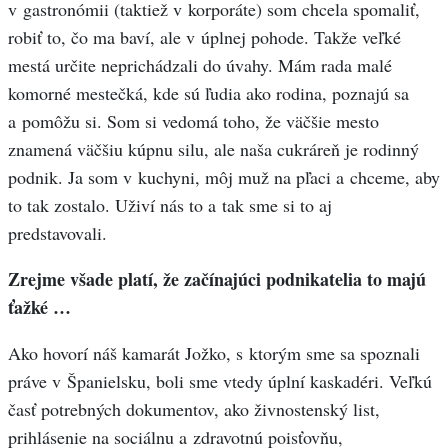
v gastronómii (taktiež v korporáte) som chcela spomaliť,
robiť to, čo ma baví, ale v úplnej pohode. Takže veľké
mestá určite neprichádzali do úvahy. Mám rada malé
komorné mestečká, kde sú ľudia ako rodina, poznajú sa
a pomôžu si. Som si vedomá toho, že väčšie mesto
znamená väčšiu kúpnu silu, ale naša cukráreň je rodinný
podnik. Ja som v kuchyni, môj muž na pľaci a chceme, aby
to tak zostalo. Uživí nás to a tak sme si to aj
predstavovali.
Zrejme všade platí, že začínajúci podnikatelia to majú
ťažké …
Ako hovorí náš kamarát Jožko, s ktorým sme sa spoznali
práve v Španielsku, boli sme vtedy úplní kaskadéri. Veľkú
časť potrebných dokumentov, ako živnostenský list,
prihlásenie na sociálnu a zdravotnú poisťovňu,