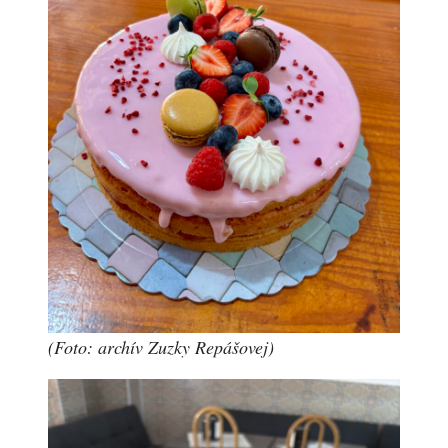
(Foto: archív Zuzky Repášovej)