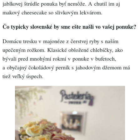
jablkovej štrúdle ponuka byť nemôže. A chutil im aj
makový cheesecake so slivkovým lekvárom.
Čo typicky slovenské by sme ešte našli vo vašej ponuke?
Domácu tresku v majonéze z čerstvej ryby s naším
upečeným rožkom. Klasické obložené chlebíčky, ako
bývali pred mnohými rokmi v ponuke v bufetoch,
a obyčajný čokoládový perník s jahodovým džemom má
tiež veľký úspech.