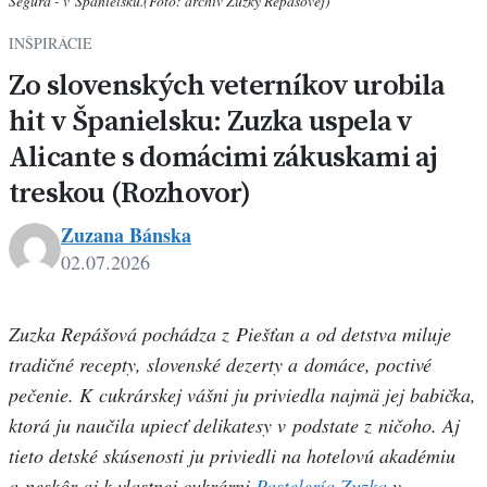
Segura - v Španielsku.(Foto: archív Zuzky Repášovej)
INŠPIRÁCIE
Zo slovenských veterníkov urobila
hit v Španielsku: Zuzka uspela v
Alicante s domácimi zákuskami aj
treskou (Rozhovor)
Zuzana Bánska
02.07.2026
Zuzka Repášová pochádza z Piešťan a od detstva miluje
tradičné recepty, slovenské dezerty a domáce, poctivé
pečenie. K cukrárskej vášni ju priviedla najmä jej babička,
ktorá ju naučila upiecť delikatesy v podstate z ničoho. Aj
tieto detské skúsenosti ju priviedli na hotelovú akadémiu
a neskôr aj k vlastnej cukrárni
Pastelería Zuzka
v