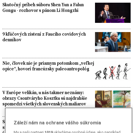
Skutočný príbeh súboru Shen Yun a Falun
Gongu - rozhovor s pánom Li Hongzhi
9 kľúčových zistení z Fauciho covidových
denníkov
Nie, človek nie je priamym potomkom „veľkej
opice“, hovorí francúzsky paleoantropológ
V Európe velikán, u nás takmer neznámy:
obrazy Csontváryho Kosztku sú najdrahšie
spomedzi všetkých slovenských maliarov
Spoznajte dielo majstra Gibbonsa zo 16.
Záleží nám na ochrane vášho súkromia
storočia, Michelangela medzi rezbármi
(+Foto)
My a naši partneri
1019
ukladáme osobné údaje, ako napríklad