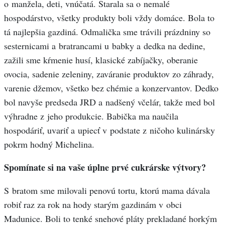
o manžela, deti, vnúčatá. Starala sa o nemalé
hospodárstvo, všetky produkty boli vždy domáce. Bola to
tá najlepšia gazdiná. Odmalička sme trávili prázdniny so
sesternicami a bratrancami u babky a dedka na dedine,
zažili sme kŕmenie husí, klasické zabíjačky, oberanie
ovocia, sadenie zeleniny, zaváranie produktov zo záhrady,
varenie džemov, všetko bez chémie a konzervantov. Dedko
bol navyše predseda JRD a nadšený včelár, takže med bol
výhradne z jeho produkcie. Babička ma naučila
hospodáriť, uvariť a upiecť v podstate z ničoho kulinársky
pokrm hodný Michelina.
Spomínate si na vaše úplne prvé cukrárske výtvory?
S bratom sme milovali penovú tortu, ktorú mama dávala
robiť raz za rok na hody starým gazdinám v obci
Madunice. Boli to tenké snehové pláty prekladané horkým