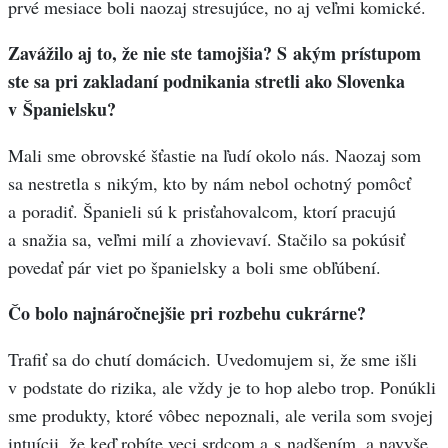
prvé mesiace boli naozaj stresujúce, no aj veľmi komické.
Zavážilo aj to, že nie ste tamojšia? S akým prístupom
ste sa pri zakladaní podnikania stretli ako Slovenka
v Španielsku?
Mali sme obrovské šťastie na ľudí okolo nás. Naozaj som
sa nestretla s nikým, kto by nám nebol ochotný pomôcť
a poradiť. Španieli sú k prisťahovalcom, ktorí pracujú
a snažia sa, veľmi milí a zhovievaví. Stačilo sa pokúsiť
povedať pár viet po španielsky a boli sme obľúbení.
Čo bolo najnáročnejšie pri rozbehu cukrárne?
Trafiť sa do chutí domácich. Uvedomujem si, že sme išli
v podstate do rizika, ale vždy je to hop alebo trop. Ponúkli
sme produkty, ktoré vôbec nepoznali, ale verila som svojej
intuícii, že keď robíte veci srdcom a s nadšením, a navyše