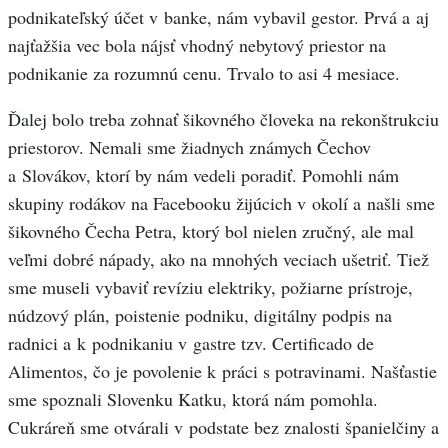
podnikateľský účet v banke, nám vybavil gestor. Prvá a aj
najťažšia vec bola nájsť vhodný nebytový priestor na
podnikanie za rozumnú cenu. Trvalo to asi 4 mesiace.
Ďalej bolo treba zohnať šikovného človeka na rekonštrukciu
priestorov. Nemali sme žiadnych známych Čechov
a Slovákov, ktorí by nám vedeli poradiť. Pomohli nám
skupiny rodákov na Facebooku žijúcich v okolí a našli sme
šikovného Čecha Petra, ktorý bol nielen zručný, ale mal
veľmi dobré nápady, ako na mnohých veciach ušetriť. Tiež
sme museli vybaviť revíziu elektriky, požiarne prístroje,
núdzový plán, poistenie podniku, digitálny podpis na
radnici a k podnikaniu v gastre tzv. Certificado de
Alimentos, čo je povolenie k práci s potravinami. Našťastie
sme spoznali Slovenku Katku, ktorá nám pomohla.
Cukráreň sme otvárali v podstate bez znalosti španielčiny a