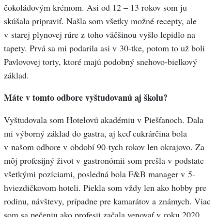
čokoládovým krémom. Asi od 12 – 13 rokov som ju
skúšala pripraviť. Našla som všetky možné recepty, ale
v starej plynovej rúre z toho väčšinou vyšlo lepidlo na
tapety. Prvá sa mi podarila asi v 30-tke, potom to už boli
Pavlovovej torty, ktoré majú podobný snehovo-bielkový
základ.
Máte v tomto odbore vyštudovanú aj školu?
Vyštudovala som Hotelovú akadémiu v Piešťanoch. Dala
mi výborný základ do gastra, aj keď cukrárčina bola
v našom odbore v období 90-tych rokov len okrajovo. Za
môj profesijný život v gastronómii som prešla v podstate
všetkými pozíciami, posledná bola F&B manager v 5-
hviezdičkovom hoteli. Piekla som vždy len ako hobby pre
rodinu, návštevy, prípadne pre kamarátov a známych. Viac
som sa pečeniu ako profesii začala venovať v roku 2020,