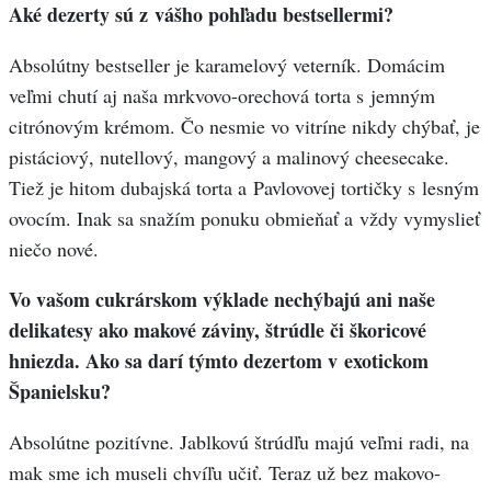
Aké dezerty sú z vášho pohľadu bestsellermi?
Absolútny bestseller je karamelový veterník. Domácim
veľmi chutí aj naša mrkvovo-orechová torta s jemným
citrónovým krémom. Čo nesmie vo vitríne nikdy chýbať, je
pistáciový, nutellový, mangový a malinový cheesecake.
Tiež je hitom dubajská torta a Pavlovovej tortičky s lesným
ovocím. Inak sa snažím ponuku obmieňať a vždy vymyslieť
niečo nové.
Vo vašom cukrárskom výklade nechýbajú ani naše
delikatesy ako makové záviny, štrúdle či škoricové
hniezda. Ako sa darí týmto dezertom v exotickom
Španielsku?
Absolútne pozitívne. Jablkovú štrúdľu majú veľmi radi, na
mak sme ich museli chvíľu učiť. Teraz už bez makovo-