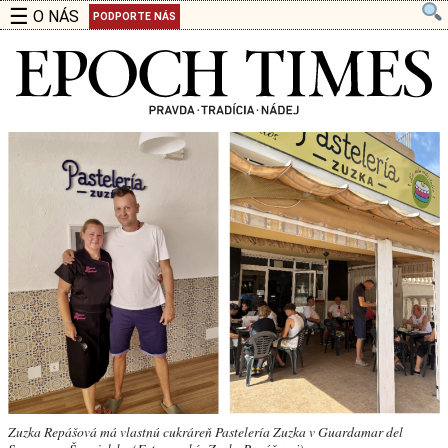
☰
O NÁS
PODPORTE NÁS
Zuzka Repášová má vlastnú cukráreň Pastelería Zuzka v Guardamar del