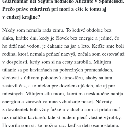
Guardamar del Segura neďaleko Alicante v Španielsku.
Prečo práve cukráreň pri mori a ešte k tomu aj
v cudzej krajine?
Nikdy som nemala rada zimu. To šedivé obdobie bez
slnka, krátke dni, kedy je človek bez energie a jediné, čo
ho drží nad vodou, je čakanie na jar a leto. Keďže sme boli
rodina, ktorá nemala peňazí nazvyš, začala som cestovať až
v dospelosti, kedy som si na cesty zarobila. Milujem
túlanie sa po kaviarňach na pobrežných promenádach,
sledovať s údivom pohodovú atmosféru, akoby sa tam
zastavil čas, a to nielen pre dovolenkujúcich, ale aj pre
miestnych. Milujem silu mora, ktorá ma neskutočne nabíja
energiou a zároveň vo mne vzbudzuje pokoj. Návraty
z dovoleniek boli vždy ťažké a v duchu som si priala mať
raz maličkú kaviareň, kde si budem piecť vlastné výrobky.
Hovorila som si, že možno raz, keď sa deti osamostatnia.