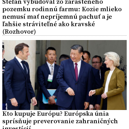
Štefan vybudoval zo zarasteného
pozemku rodinnú farmu: Kozie mlieko
nemusí mať nepríjemnú pachuť a je
ľahšie stráviteľné ako kravské
(Rozhovor)
Kto kupuje Európu? Európska únia
sprísňuje preverovanie zahraničných
investícií