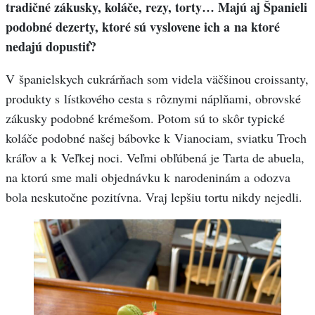
tradičné
zákusky, koláče, rezy, torty… Majú aj Španieli
podobné dezerty, ktoré sú vyslovene ich a na ktoré
nedajú dopustiť?
V španielskych cukrárňach som videla väčšinou croissanty,
produkty s lístkového cesta s rôznymi náplňami, obrovské
zákusky podobné krémešom. Potom sú to skôr typické
koláče podobné našej bábovke k Vianociam, sviatku Troch
kráľov a k Veľkej noci. Veľmi obľúbená je Tarta de abuela,
na ktorú sme mali objednávku k narodeninám a odozva
bola neskutočne pozitívna. Vraj lepšiu tortu nikdy nejedli.