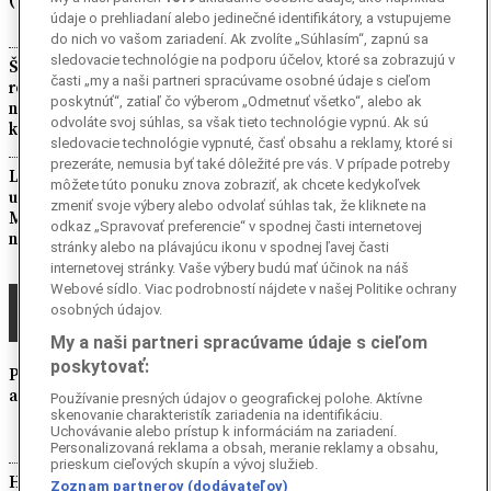
údaje o prehliadaní alebo jedinečné identifikátory, a vstupujeme
do nich vo vašom zariadení. Ak zvolíte „Súhlasím“, zapnú sa
sledovacie technológie na podporu účelov, ktoré sa zobrazujú v
Štefan vybudoval zo zarasteného pozemku
časti „my a naši partneri spracúvame osobné údaje s cieľom
rodinnú farmu: Kozie mlieko nemusí mať
poskytnúť“, zatiaľ čo výberom „Odmetnuť všetko“, alebo ak
nepríjemnú pachuť a je ľahšie stráviteľné ako
odvoláte svoj súhlas, sa však tieto technológie vypnú. Ak sú
kravské (Rozhovor)
sledovacie technológie vypnuté, časť obsahu a reklamy, ktoré si
prezeráte, nemusia byť také dôležité pre vás. V prípade potreby
Lanzarote: ostrov s minimom zelene, kde vám
môžete túto ponuku znova zobraziť, ak chcete kedykoľvek
uvaria aj na geotermálnej energii. Lucku a
zmeniť svoje výbery alebo odvolať súhlas tak, že kliknete na
Martina očaril natoľko, že sa tam sťahujú
odkaz „Spravovať preferencie“ v spodnej časti internetovej
natrvalo (Rozhovor)
stránky alebo na plávajúcu ikonu v spodnej ľavej časti
internetovej stránky. Vaše výbery budú mať účinok na náš
Webové sídlo. Viac podrobností nájdete v našej Politike ochrany
AKTUALITY
osobných údajov.
My a naši partneri spracúvame údaje s cieľom
poskytovať:
Prebudená Etna pozastavila v sobotu 8.
augusta dopoludnia prílety na letisko v Katánii
Používanie presných údajov o geografickej polohe. Aktívne
skenovanie charakteristík zariadenia na identifikáciu.
Uchovávanie alebo prístup k informáciám na zariadení.
Personalizovaná reklama a obsah, meranie reklamy a obsahu,
prieskum cieľových skupín a vývoj služieb.
Holandsko: Pri prístave v Rotterdame horeli
Zoznam partnerov (dodávateľov)