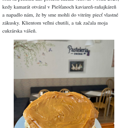
kedy kamarát otváral v Piešťanoch kaviareň-raňajkáreň
a napadlo nám, že by sme mohli do vitríny piecť vlastné
zákusky. Klientom veľmi chutili, a tak začala moja
cukrárska vášeň.