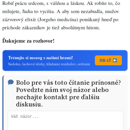
Robiť prácu srdcom, s vášňou a láskou. Ak robíte to, čo
milujete, ľudia to vycítia. A aby som nezabudla, mužov
zázvorový elixír (Jorgeho medicína) ponúkaný hneď po
príchode zákazníkov je tiež absolútnym hitom.
Ďakujeme za rozhovor!
Trénujte si mozog s našimi hrami!
HRAŤ
Sudoku, šachové úlohy, hľadanie rozdielov, solitaire
Bolo pre vás toto čítanie prínosné?
Povedzte nám svoj názor alebo
nechajte kontakt pre ďalšiu
diskusiu.