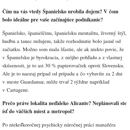
Čím na vás vtedy Španielsko urobila dojem? V čom
bolo ideálne pre vaše začínajúce podnikanie?
Španielsko, španielčinu, španielsku mentalitu, životný štýl,
hudbu a tanec milujem, takže rozhodnutie bolo jasné od
začiatku. Možno som mala šťastie, ale ak niekto povie, že
v Španielsku je byrokracia, z môjho pohľadu a z vlastnej
skúsenosti, je to asi 30 % papierovačiek oproti Slovensku.
Ale je to naozaj prípad od prípadu a čo vybavíte za 2 dni
v meste Guardamar, môže trvať 2 týždne napríklad
v Cartagene.
Prečo práve lokalita neďaleko Alicante? Neplánovali ste
ísť do väčších miest a metropol?
Po niekoľkoročnej psychicky náročnej práci manažéra