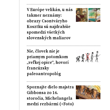
V Európe velikán, u nás
takmer neznámy:
obrazy Csontváryho
Kosztku sú najdrahšie
spomedzi všetkých
slovenských maliarov
Nie, človek nie je
priamym potomkom
„veľkej opice“, hovorí
francúzsky
paleoantropológ
Spoznajte dielo majstra
Gibbonsa zo 16.
storočia, Michelangela
medzi rezbármi (+Foto)