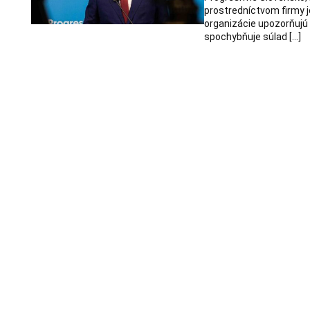
prostredníctvom firmy j
organizácie upozorňujú
spochybňuje súlad […]