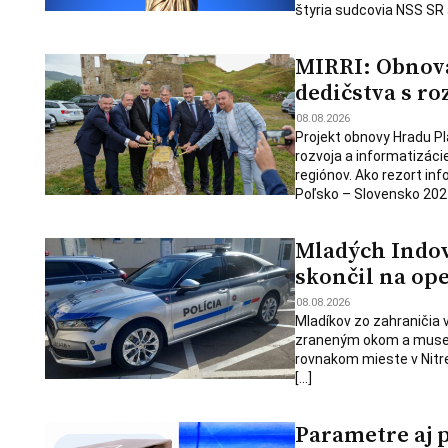
štyria sudcovia NSS SR 
MIRRI: Obnova
dedičstva s r
08.08.2026
Projekt obnovy Hradu Pl
rozvoja a informatizáci
regiónov. Ako rezort inf
Poľsko – Slovensko 2021
Mladých Indov 
skončil na op
08.08.2026
Mladíkov zo zahraničia v
zraneným okom a museli 
rovnakom mieste v Nitr
[…]
Parametre aj 