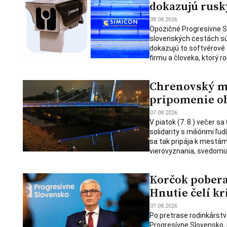
dokazujú rusk
08.08.2026
Opozičné Progresívne S
slovenských cestách sú
dokazujú to softvérové 
firmu a človeka, ktorý ro
Chrenovský mos
pripomenie ob
07.08.2026
V piatok (7. 8.) večer s
solidarity s miliónmi ľu
sa tak pripája k mestám
vierovyznania, svedomia
Korčok pobera
Hnutie čelí kr
07.08.2026
Po pretrase rodinkárstv
Progresívne Slovensko,