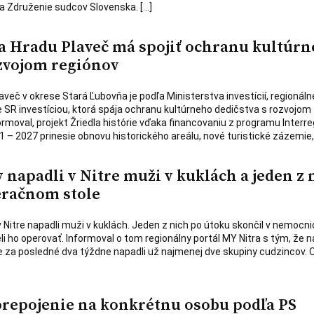
a Združenie sudcov Slovenska. […]
 Hradu Plaveč má spojiť ochranu kultúr
ozvojom regiónov
aveč v okrese Stará Ľubovňa je podľa Ministerstva investícií, regionál
e SR investíciou, ktorá spája ochranu kultúrneho dedičstva s rozvojom
ormoval, projekt Žriedla histórie vďaka financovaniu z programu Interre
 – 2027 prinesie obnovu historického areálu, nové turistické zázemie,
napadli v Nitre muži v kuklách a jeden z 
eračnom stole
 Nitre napadli muži v kuklách. Jeden z nich po útoku skončil v nemocni
ho operovať. Informoval o tom regionálny portál MY Nitra s tým, že n
e za posledné dva týždne napadli už najmenej dve skupiny cudzincov.
prepojenie na konkrétnu osobu podľa PS