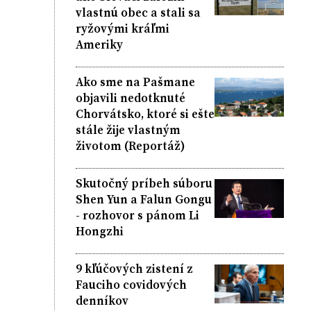
vlastnú obec a stali sa
ryžovými kráľmi
Ameriky
Ako sme na Pašmane
objavili nedotknuté
Chorvátsko, ktoré si ešte
stále žije vlastným
životom (Reportáž)
Skutočný príbeh súboru
Shen Yun a Falun Gongu
- rozhovor s pánom Li
Hongzhi
9 kľúčových zistení z
Fauciho covidových
denníkov