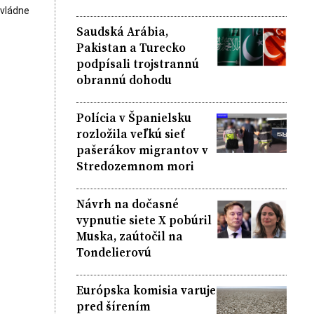
ovládne
Saudská Arábia,
Pakistan a Turecko
podpísali trojstrannú
obrannú dohodu
Polícia v Španielsku
rozložila veľkú sieť
pašerákov migrantov v
Stredozemnom mori
Návrh na dočasné
vypnutie siete X pobúril
Muska, zaútočil na
Tondelierovú
Európska komisia varuje
pred šírením