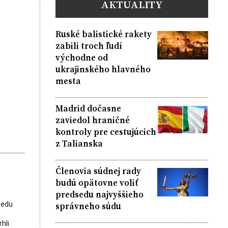
AKTUALITY
Ruské balistické rakety
zabili troch ľudí
východne od
ukrajinského hlavného
mesta
Madrid dočasne
zaviedol hraničné
kontroly pre cestujúcich
z Talianska
Členovia súdnej rady
budú opätovne voliť
predsedu najvyššieho
správneho súdu
sedu
hli