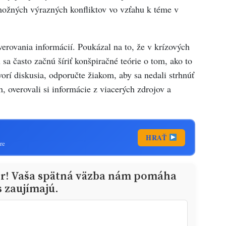
 možných výrazných konfliktov vo vzťahu k téme v
verovania informácií. Poukázal na to, že v krízových
sa často začnú šíriť konšpiračné teórie o tom, ako to
vorí diskusia, odporučte žiakom, aby sa nedali strhnúť
h, overovali si informácie z viacerých zdrojov a
HRAŤ
re
or! Vaša spätná väzba nám pomáha
s zaujímajú.