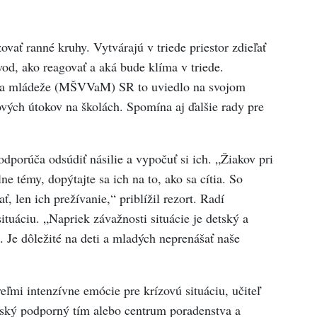
zovať ranné kruhy. Vytvárajú v triede priestor zdieľať
od, ako reagovať a aká bude klíma v triede.
a a mládeže (MŠVVaM) SR to uviedlo na svojom
vých útokov na školách. Spomína aj ďalšie rady pre
odporúča odsúdiť násilie a vypočuť si ich. „Žiakov pri
ne témy, dopýtajte sa ich na to, ako sa cítia. So
 len ich prežívanie,“ priblížil rezort. Radí
ituáciu. „Napriek závažnosti situácie je detský a
. Je dôležité na deti a mladých neprenášať naše
veľmi intenzívne emócie pre krízovú situáciu, učiteľ
lský podporný tím alebo centrum poradenstva a