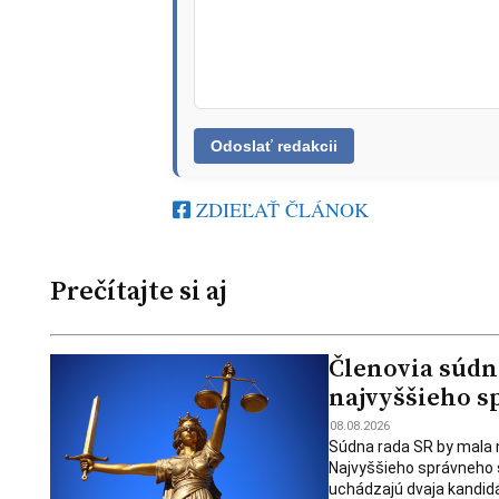
ZDIEĽAŤ ČLÁNOK
Prečítajte si aj
Členovia súdn
najvyššieho s
08.08.2026
Súdna rada SR by mala 
Najvyššieho správneho s
uchádzajú dvaja kandid