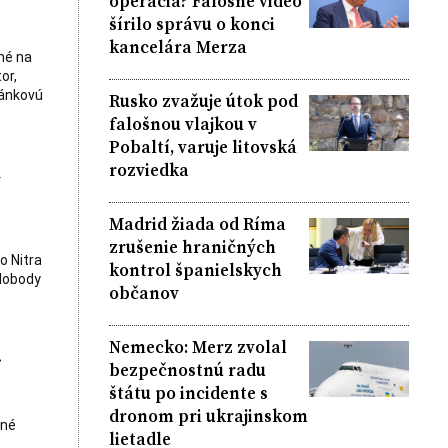
operácia? Falošné video
šírilo správu o konci
kancelára Merza
né na
or,
ránkovú
Rusko zvažuje útok pod
falošnou vlajkou v
Pobaltí, varuje litovská
k
rozviedka
Madrid žiada od Ríma
zrušenie hraničných
o Nitra
kontrol španielskych
slobody
občanov
Nemecko: Merz zvolal
.
bezpečnostnú radu
štátu po incidente s
dronom pri ukrajinskom
čné
lietadle