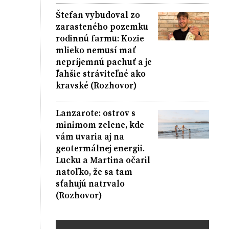
Štefan vybudoval zo
zarasteného pozemku
rodinnú farmu: Kozie
mlieko nemusí mať
nepríjemnú pachuť a je
ľahšie stráviteľné ako
kravské (Rozhovor)
Lanzarote: ostrov s
minimom zelene, kde
vám uvaria aj na
geotermálnej energii.
Lucku a Martina očaril
natoľko, že sa tam
sťahujú natrvalo
(Rozhovor)