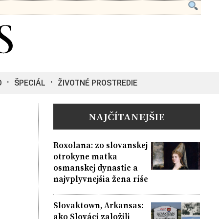
O
ŠPECIÁL
ŽIVOTNÉ PROSTREDIE
NAJČÍTANEJŠIE
Roxolana: zo slovanskej
otrokyne matka
osmanskej dynastie a
najvplyvnejšia žena ríše
Slovaktown, Arkansas:
ako Slováci založili