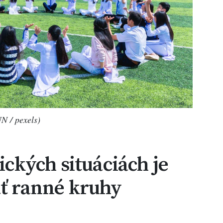
N / pexels)
tických situáciách je
ať ranné kruhy