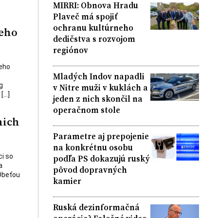
MIRRI: Obnova Hradu
Plaveč má spojiť
ochranu kultúrneho
neho
dedičstva s rozvojom
regiónov
neho
Mladých Indov napadli
g
v Nitre muži v kuklách a
 […]
jeden z nich skončil na
operačnom stole
nich
Parametre aj prepojenie
na konkrétnu osobu
ci so
podľa PS dokazujú ruský
a
pôvod dopravných
 Obeťou
kamier
Ruská dezinformačná