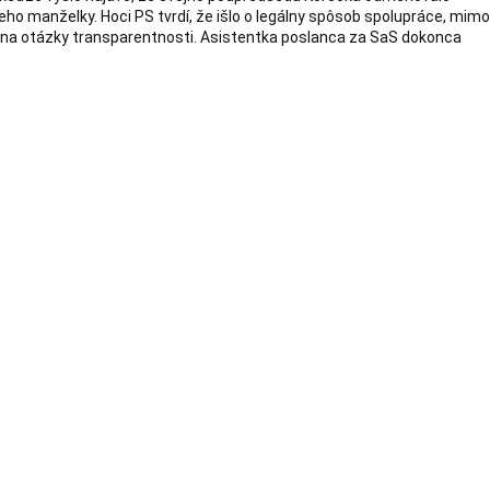
eho manželky. Hoci PS tvrdí, že išlo o legálny spôsob spolupráce, mim
 na otázky transparentnosti. Asistentka poslanca za SaS dokonca