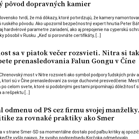
ý pôvod dopravných kamier
lovensko tvrdí, že má dôkazy, ktoré potvrdzujú, že kamery namontova
 ruského pôvodu. Ako upozornil bezpečnostný expert hnutia Peter Bát
aj hardvérové parametre zariadení, ako aj prepojenie na cyperskú sch
ky pôsobil v Rusku. „Keď si porovnáte certifikáty, […]
t sa v piatok večer rozsvieti. Nitra si ta
ete prenasledovania Falun Gongu v Číne
a Chrenovský most v Nitre rozsvieti ako symbol podpory ľudských práv a
dí, ktorí sú v Číne prenasledovaní za svoje duchovné presvedčenie. Mest
 po celom svete, ktoré si podobnými gestami pripomínajú dôležitosť 
 a rešpektu […]
l odmenu od PS cez firmu svojej manželky
itike za rovnaké praktiky ako Smer
a v strane Smer-SD sa momentálne dostalo pod paľbu kritiky aj opozi
 keďže vyšlo najavo, že svojho podpredsedu Korčoka odmeňovalo