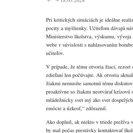
18.05.2024
Pri kritických situáciách je ideálne reali
pocity a myšlienky. Učiteľom dávajú náv
Ministerstvo školstva, výskumu, vývoj
webe v súvislosti s nahlasovaním bombo
učiteľov.
V prípade, že tému otvoria žiaci, rezort 
zdieľaní len počúvajte. Ak otvoria aktuál
žiakmi nemusíte samotnú tému diskutovať,
proaktívne so žiakmi neotvárať krízovú s
mládežnícky svet iný ako svet dospelých
emócie a úzkosť,“ zdôraznil.
Ako doplnil, ak niekto v triede prežíva 
by mal počas prestávky kontaktovať ško