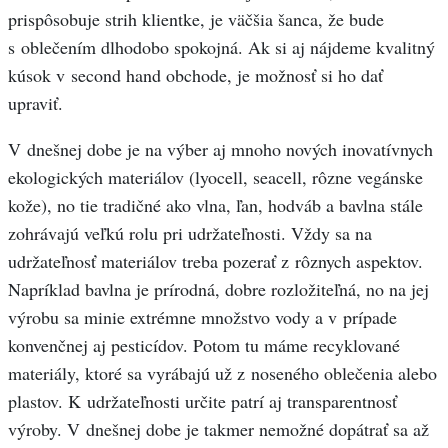
prispôsobuje strih klientke, je väčšia šanca, že bude
s oblečením dlhodobo spokojná. Ak si aj nájdeme kvalitný
kúsok v second hand obchode, je možnosť si ho dať
upraviť.
V dnešnej dobe je na výber aj mnoho nových inovatívnych
ekologických materiálov (lyocell, seacell, rôzne vegánske
kože), no tie tradičné ako vlna, ľan, hodváb a bavlna stále
zohrávajú veľkú rolu pri udržateľnosti. Vždy sa na
udržateľnosť materiálov treba pozerať z rôznych aspektov.
Napríklad bavlna je prírodná, dobre rozložiteľná, no na jej
výrobu sa minie extrémne množstvo vody a v prípade
konvenčnej aj pesticídov. Potom tu máme recyklované
materiály, ktoré sa vyrábajú už z noseného oblečenia alebo
plastov. K udržateľnosti určite patrí aj transparentnosť
výroby. V dnešnej dobe je takmer nemožné dopátrať sa až