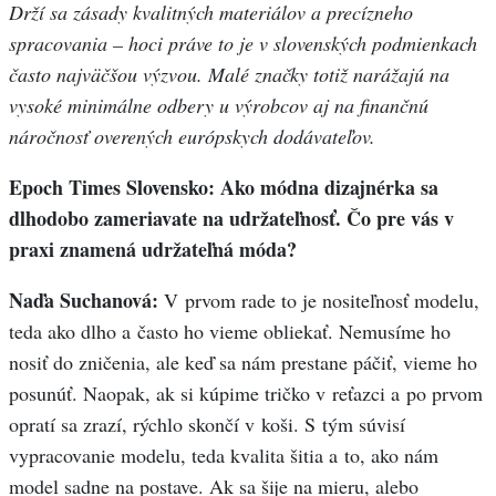
Drží sa zásady kvalitných materiálov a precízneho
spracovania – hoci práve to je v slovenských podmienkach
často najväčšou výzvou. Malé značky totiž narážajú na
vysoké minimálne odbery u výrobcov aj na finančnú
náročnosť overených európskych dodávateľov.
Epoch Times Slovensko: Ako módna dizajnérka sa
dlhodobo zameriavate na udržateľnosť. Čo pre vás v
praxi znamená udržateľná móda?
Naďa Suchanová:
V prvom rade to je nositeľnosť modelu,
teda ako dlho a často ho vieme obliekať. Nemusíme ho
nosiť do zničenia, ale keď sa nám prestane páčiť, vieme ho
posunúť. Naopak, ak si kúpime tričko v reťazci a po prvom
opratí sa zrazí, rýchlo skončí v koši. S tým súvisí
vypracovanie modelu, teda kvalita šitia a to, ako nám
model sadne na postave. Ak sa šije na mieru, alebo