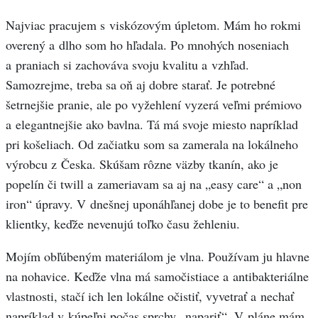
Najviac pracujem s viskózovým úpletom. Mám ho rokmi
overený a dlho som ho hľadala. Po mnohých noseniach
a praniach si zachováva svoju kvalitu a vzhľad.
Samozrejme, treba sa oň aj dobre starať. Je potrebné
šetrnejšie pranie, ale po vyžehlení vyzerá veľmi prémiovo
a elegantnejšie ako bavlna. Tá má svoje miesto napríklad
pri košeliach. Od začiatku som sa zamerala na lokálneho
výrobcu z Česka. Skúšam rôzne väzby tkanín, ako je
popelín či twill a zameriavam sa aj na „easy care“ a „non
iron“ úpravy. V dnešnej uponáhľanej dobe je to benefit pre
klientky, keďže nevenujú toľko času žehleniu.
Mojím obľúbeným materiálom je vlna. Používam ju hlavne
na nohavice. Keďže vlna má samočistiace a antibakteriálne
vlastnosti, stačí ich len lokálne očistiť, vyvetrať a nechať
napríklad v kúpeľni počas sprchy „napariť“. V pláne mám