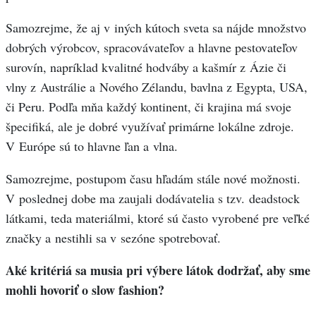
Samozrejme, že aj v iných kútoch sveta sa nájde množstvo
dobrých výrobcov, spracovávateľov a hlavne pestovateľov
surovín, napríklad kvalitné hodváby a kašmír z Ázie či
vlny z Austrálie a Nového Zélandu, bavlna z Egypta, USA,
či Peru. Podľa mňa každý kontinent, či krajina má svoje
špecifiká, ale je dobré využívať primárne lokálne zdroje.
V Európe sú to hlavne ľan a vlna.
Samozrejme, postupom času hľadám stále nové možnosti.
V poslednej dobe ma zaujali dodávatelia s tzv. deadstock
látkami, teda materiálmi, ktoré sú často vyrobené pre veľké
značky a nestihli sa v sezóne spotrebovať.
Aké kritériá sa musia pri výbere látok dodržať, aby sme
mohli hovoriť o slow fashion?