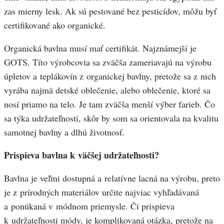
zas mierny lesk. Ak sú pestované bez pesticídov, môžu byť
certifikované ako organické.
Organická bavlna musí mať certifikát. Najznámejší je
GOTS. Títo výrobcovia sa zväčša zameriavajú na výrobu
úpletov a teplákovín z organickej bavlny, pretože sa z nich
vyrába najmä detské oblečenie, alebo oblečenie, ktoré sa
nosí priamo na telo. Je tam zväčša menší výber farieb. Čo
sa týka udržateľnosti, skôr by som sa orientovala na kvalitu
samotnej bavlny a dlhú životnosť.
Prispieva bavlna k väčšej udržateľnosti?
Bavlna je veľmi dostupná a relatívne lacná na výrobu, preto
je z prírodných materiálov určite najviac vyhľadávaná
a ponúkaná v módnom priemysle. Či prispieva
k udržateľnosti módy, je komplikovaná otázka, pretože na