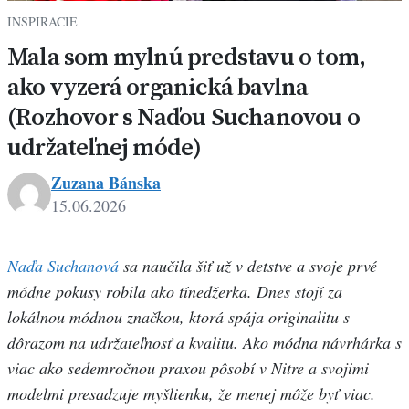
INŠPIRÁCIE
Mala som mylnú predstavu o tom,
ako vyzerá organická bavlna
(Rozhovor s Naďou Suchanovou o
udržateľnej móde)
Zuzana Bánska
15.06.2026
Naďa Suchanová
sa naučila šiť už v detstve a svoje prvé
módne pokusy robila ako tínedžerka. Dnes stojí za
lokálnou módnou značkou, ktorá spája originalitu s
dôrazom na udržateľnosť a kvalitu. Ako módna návrhárka s
viac ako sedemročnou praxou pôsobí v Nitre a svojimi
modelmi presadzuje myšlienku, že menej môže byť viac.