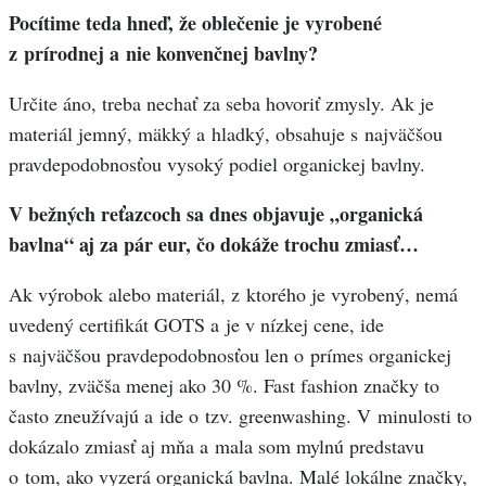
Pocítime teda hneď, že oblečenie je vyrobené
z prírodnej a nie konvenčnej bavlny?
Určite áno, treba nechať za seba hovoriť zmysly. Ak je
materiál jemný, mäkký a hladký, obsahuje s najväčšou
pravdepodobnosťou vysoký podiel organickej bavlny.
V bežných reťazcoch sa dnes objavuje „organická
bavlna“ aj za pár eur, čo dokáže trochu zmiasť…
Ak výrobok alebo materiál, z ktorého je vyrobený, nemá
uvedený certifikát GOTS a je v nízkej cene, ide
s najväčšou pravdepodobnosťou len o prímes organickej
bavlny, zväčša menej ako 30 %. Fast fashion značky to
často zneužívajú a ide o tzv. greenwashing. V minulosti to
dokázalo zmiasť aj mňa a mala som mylnú predstavu
o tom, ako vyzerá organická bavlna. Malé lokálne značky,