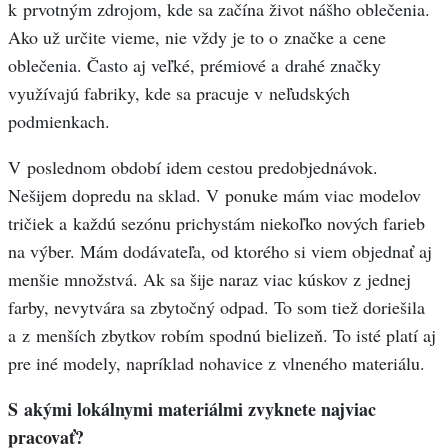
k prvotným zdrojom, kde sa začína život nášho oblečenia.
Ako už určite vieme, nie vždy je to o značke a cene
oblečenia. Často aj veľké, prémiové a drahé značky
využívajú fabriky, kde sa pracuje v neľudských
podmienkach.
V poslednom období idem cestou predobjednávok.
Nešijem dopredu na sklad. V ponuke mám viac modelov
tričiek a každú sezónu prichystám niekoľko nových farieb
na výber. Mám dodávateľa, od ktorého si viem objednať aj
menšie množstvá. Ak sa šije naraz viac kúskov z jednej
farby, nevytvára sa zbytočný odpad. To som tiež doriešila
a z menších zbytkov robím spodnú bielizeň. To isté platí aj
pre iné modely, napríklad nohavice z vlneného materiálu.
S akými lokálnymi materiálmi zvyknete najviac
pracovať?