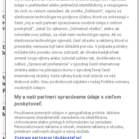
údaje o prehliadaní alebo jedinečné identifikátory, a vstupujeme
do nich vo vašom zariadení. Ak zvolíte „Súhlasím“, zapnú sa
Generálna prokuratúra podala protesty proti
sledovacie technológie na podporu účelov, ktoré sa zobrazujú v
rozhodnutiam samospráv o určeniach
časti „my a naši partneri spracúvame osobné údaje s cieľom
volebných obvodov
poskytnúť“, zatiaľ čo výberom „Odmetnuť všetko“, alebo ak
odvoláte svoj súhlas, sa však tieto technológie vypnú. Ak sú
sledovacie technológie vypnuté, časť obsahu a reklamy, ktoré si
Dodávateľ rýchlostných kamier odmieta, že
prezeráte, nemusia byť také dôležité pre vás. V prípade potreby
by boli z Ruska
môžete túto ponuku znova zobraziť, ak chcete kedykoľvek
zmeniť svoje výbery alebo odvolať súhlas tak, že kliknete na
odkaz „Spravovať preferencie“ v spodnej časti internetovej
stránky alebo na plávajúcu ikonu v spodnej ľavej časti
internetovej stránky. Vaše výbery budú mať účinok na náš
Výzva MIRRI Developments za 30 miliónov
Webové sídlo. Viac podrobností nájdete v našej Politike ochrany
trvala len štyri pracovné dni, Remišová
osobných údajov.
podáva trestné oznámenie
My a naši partneri spracúvame údaje s cieľom
poskytovať:
KDH: Podozrenie na ruské kamery je
Používanie presných údajov o geografickej polohe. Aktívne
hazardom s bezpečnosťou Slovenska
skenovanie charakteristík zariadenia na identifikáciu.
Uchovávanie alebo prístup k informáciám na zariadení.
Personalizovaná reklama a obsah, meranie reklamy a obsahu,
prieskum cieľových skupín a vývoj služieb.
Zoznam partnerov (dodávateľov)
Ministerstvo odmieta netransparentnosť pri