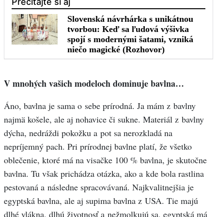
V mnohých vašich modeloch dominuje bavlna…
Áno, bavlna je sama o sebe prírodná. Ja mám z bavlny
najmä košele, ale aj nohavice či sukne. Materiál z bavlny
dýcha, nedráždi pokožku a pot sa nerozkladá na
nepríjemný pach. Pri prírodnej bavlne platí, že všetko
oblečenie, ktoré má na visačke 100 % bavlna, je skutočne
bavlna. Tu však prichádza otázka, ako a kde bola rastlina
pestovaná a následne spracovávaná. Najkvalitnejšia je
egyptská bavlna, ale aj supima bavlna z USA. Tie majú
dlhé vlákna, dlhú životnosť a nežmolkujú sa, egyptská má