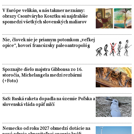
V Európe velikán, u nás takmer neznámy:
obrazy Csontváryho Kosztku sú najdrahšie
spomedzi všetkých slovenských maliarov
Nie, človek nie je priamym potomkom „veľkej
opice“, hovorí francúzsky paleoantropológ
Spoznajte dielo majstra Gibbonsa zo 16.
storočia, Michelangela medzi rezbármi
(+Foto)
SaS: Ruská raketa dopadla na územie Poľska a
slovenská vláda opäť mlčí
Nemecko od roku 2027 obmedzí dotácie na
nové zdroje obnoviteľnej energie kvôli