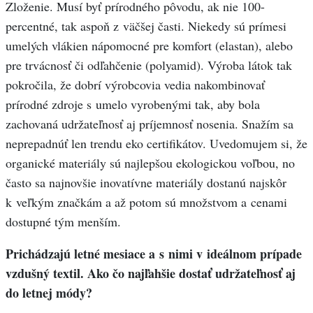
Zloženie. Musí byť prírodného pôvodu, ak nie 100-
percentné, tak aspoň z väčšej časti. Niekedy sú prímesi
umelých vlákien nápomocné pre komfort (elastan), alebo
pre trvácnosť či odľahčenie (polyamid). Výroba látok tak
pokročila, že dobrí výrobcovia vedia nakombinovať
prírodné zdroje s umelo vyrobenými tak, aby bola
zachovaná udržateľnosť aj príjemnosť nosenia. Snažím sa
neprepadnúť len trendu eko certifikátov. Uvedomujem si, že
organické materiály sú najlepšou ekologickou voľbou, no
často sa najnovšie inovatívne materiály dostanú najskôr
k veľkým značkám a až potom sú množstvom a cenami
dostupné tým menším.
Prichádzajú letné mesiace a s nimi v ideálnom prípade
vzdušný textil. Ako čo najľahšie dostať udržateľnosť aj
do letnej módy?