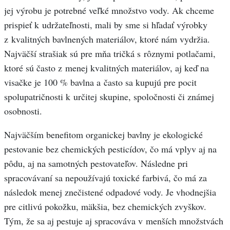
jej výrobu je potrebné veľké množstvo vody. Ak chceme
prispieť k udržateľnosti, mali by sme si hľadať výrobky
z kvalitných bavlnených materiálov, ktoré nám vydržia.
Najväčší strašiak sú pre mňa tričká s rôznymi potlačami,
ktoré sú často z menej kvalitných materiálov, aj keď na
visačke je 100 % bavlna a často sa kupujú pre pocit
spolupatričnosti k určitej skupine, spoločnosti či známej
osobnosti.
Najväčším benefitom organickej bavlny je ekologické
pestovanie bez chemických pesticídov, čo má vplyv aj na
pôdu, aj na samotných pestovateľov. Následne pri
spracovávaní sa nepoužívajú toxické farbivá, čo má za
následok menej znečistené odpadové vody. Je vhodnejšia
pre citlivú pokožku, mäkšia, bez chemických zvyškov.
Tým, že sa aj pestuje aj spracováva v menších množstvách