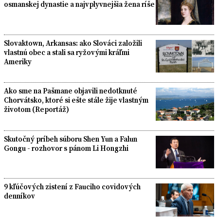
osmanskej dynastie a najvplyvnejšia žena ríše
Slovaktown, Arkansas: ako Slováci založili
vlastnú obec a stali sa ryžovými kráľmi
Ameriky
Ako sme na Pašmane objavili nedotknuté
Chorvátsko, ktoré si ešte stále žije vlastným
životom (Reportáž)
Skutočný príbeh súboru Shen Yun a Falun
Gongu - rozhovor s pánom Li Hongzhi
9 kľúčových zistení z Fauciho covidových
denníkov