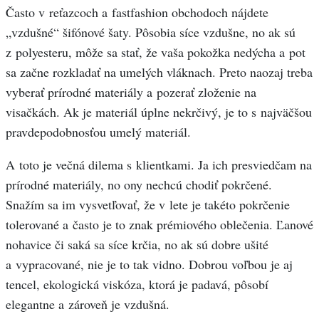
Často v reťazcoch a fastfashion obchodoch nájdete
„vzdušné“ šifónové šaty. Pôsobia síce vzdušne, no ak sú
z polyesteru, môže sa stať, že vaša pokožka nedýcha a pot
sa začne rozkladať na umelých vláknach. Preto naozaj treba
vyberať prírodné materiály a pozerať zloženie na
visačkách. Ak je materiál úplne nekrčivý, je to s najväčšou
pravdepodobnosťou umelý materiál.
A toto je večná dilema s klientkami. Ja ich presviedčam na
prírodné materiály, no ony nechcú chodiť pokrčené.
Snažím sa im vysvetľovať, že v lete je takéto pokrčenie
tolerované a často je to znak prémiového oblečenia. Ľanové
nohavice či saká sa síce krčia, no ak sú dobre ušité
a vypracované, nie je to tak vidno. Dobrou voľbou je aj
tencel, ekologická viskóza, ktorá je padavá, pôsobí
elegantne a zároveň je vzdušná.