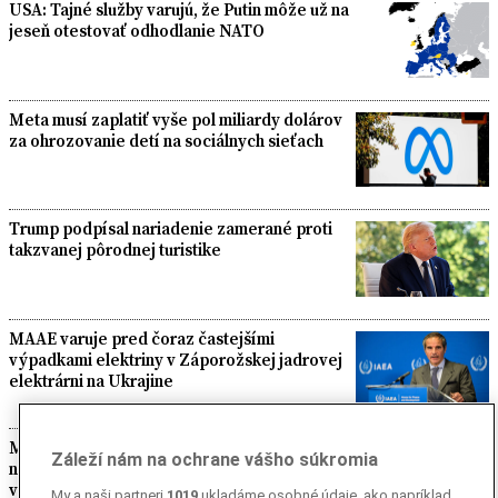
USA: Tajné služby varujú, že Putin môže už na
jeseň otestovať odhodlanie NATO
Meta musí zaplatiť vyše pol miliardy dolárov
za ohrozovanie detí na sociálnych sieťach
Trump podpísal nariadenie zamerané proti
takzvanej pôrodnej turistike
MAAE varuje pred čoraz častejšími
výpadkami elektriny v Záporožskej jadrovej
elektrárni na Ukrajine
MZV: Podporu kandidatúre Slovenska na
Záleží nám na ochrane vášho súkromia
nestále členstvo v Bezpečnostnej rade OSN
vyjadrilo už 123 štátov
My a naši partneri
1019
ukladáme osobné údaje, ako napríklad