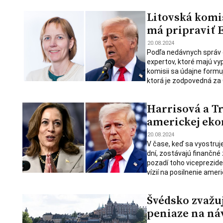
Litovská komis
má pripraviť 
20.08.2024
Podľa nedávnych správ d
expertov, ktoré majú vy
komisii sa údajne formu
ktorá je zodpovedná za 
Harrisová a T
americkej eko
20.08.2024
V čase, keď sa vyostruj
dní, zostávajú finančné
pozadí toho viceprezide
vízií na posilnenie amer
Švédsko zvažu
peniaze na ná