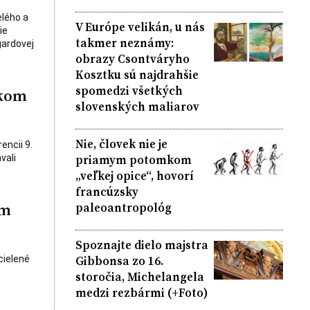
lého a
V Európe velikán, u nás
ie
takmer neznámy:
gardovej
obrazy Csontváryho
Kosztku sú najdrahšie
spomedzi všetkých
skom
slovenských maliarov
Nie, človek nie je
encii 9.
priamym potomkom
vali
„veľkej opice“, hovorí
francúzsky
paleoantropológ
ým
Spoznajte dielo majstra
Gibbonsa zo 16.
cielené
storočia, Michelangela
medzi rezbármi (+Foto)