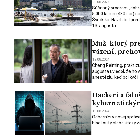
20.08.2024
Súčasný program „dobro
5 000 korún (430 eur) n
Švédska. Návrh bol pred
13. augusta.
Muž, ktorý pre
väzení, prehov
19.08.2024
Cheng Peiming, praktizuj
augusta uviedol, že ho v 
anestéziu, keď bol kvôli
Hackeri a falo
kybernetický
19.08.2024
Odborníci v novej správe 
blackouty alebo útoky 