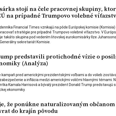
árka stojí na čele pracovnej skupiny, kto
EÚ na prípadné Trumpovo volebné víťazst
enníka Financial Times vznikajú na pôde Európskej komisie (Komisia)
pracovať stratégie pre prípadné Trumpovo volebné víťazstvo. V Európs
je takáto skupina pod vedením litovskej eurokomisárky Ilze Juhansono
Generálny sekretariát Komisie.
rump predstavili protichodné vízie o posi
nomiky (Analýza)
e kampaň pred americkými prezidentskými voľbami a do volieb zostáva
 zabezpečenie a inflácia medzi americkými voličmi hlavnými témami. N
ntka Kamala Harrisová a bývalý prezident Donald Trump predstavujú s
ickej ekonomiky.
je, že ponúkne naturalizovaným občanom
vrat do krajín pôvodu