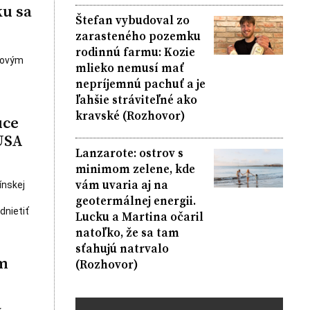
u sa
Štefan vybudoval zo
zarasteného pozemku
rodinnú farmu: Kozie
drovým
mlieko nemusí mať
nepríjemnú pachuť a je
ľahšie stráviteľné ako
kravské (Rozhovor)
úce
USA
Lanzarote: ostrov s
minimom zelene, kde
vám uvaria aj na
ínskej
geotermálnej energii.
dnietiť
Lucku a Martina očaril
natoľko, že sa tam
sťahujú natrvalo
ým
(Rozhovor)