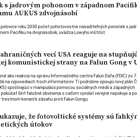
k s jadrovým pohonom v západnom Pacifik
ramu AUKUS zdvojnásobí
o polovice roku 2030 počet pohotovostne nasaditeľných ponoriek s ja
om Pacifiku na dvojnásobok, uvádza Lowyho inštitút.
zahraničných vecí USA reaguje na stupňuj
kej komunistickej strany na Falun Gong v 
ené ako reakcia na správu Informačného centra Falun Dafa (FDIC) zo 7.
dá na výpovediach troch informátorov. Tí podrobne opisujú nový plán Č
ČKS) spočívajúci v manipulácii pomocou sociálnych médií a západných
pokúšať šíriť falošné obvinenia s cieľom vyvolať verejné nepokoje a po
 trestnom konaní k zásahu proti Falun Gongu.
ukazuje, že fotovoltické systémy sú ľahk
etických útokov