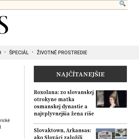
O
ŠPECIÁL
ŽIVOTNÉ PROSTREDIE
NAJČÍTANEJŠIE
Roxolana: zo slovanskej
otrokyne matka
osmanskej dynastie a
najvplyvnejšia žena ríše
rické
j
Slovaktown, Arkansas:
ako Slováci založili