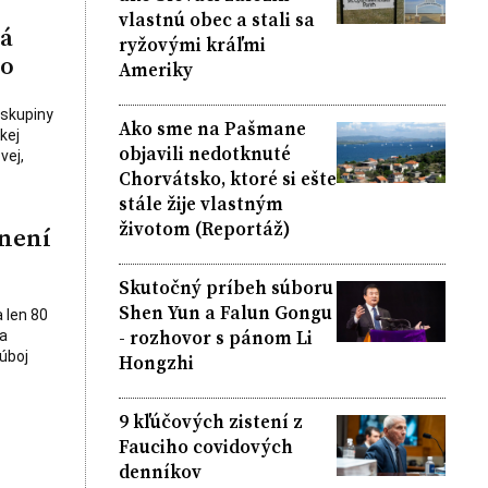
vlastnú obec a stali sa
rá
ryžovými kráľmi
vo
Ameriky
 skupiny
Ako sme na Pašmane
kej
objavili nedotknuté
vej,
Chorvátsko, ktoré si ešte
stále žije vlastným
životom (Reportáž)
lnení
Skutočný príbeh súboru
Shen Yun a Falun Gongu
 len 80
- rozhovor s pánom Li
a
úboj
Hongzhi
9 kľúčových zistení z
Fauciho covidových
denníkov