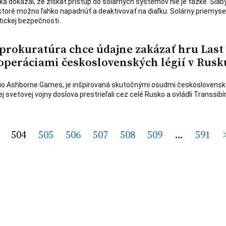
ka dokázal, že získať prístup do solárnych systémov nie je ťažké. Sla
toré možno ľahko napadnúť a deaktivovať na diaľku. Solárny priemyse
tickej bezpečnosti.
prokuratúra chce údajne zakázať hru Last
operáciami československých légií v Rusk
túdio Ashborne Games, je inšpirovaná skutočnými osudmi českoslovens
ej svetovej vojny doslova prestrieľali cez celé Rusko a ovládli Transsibí
504
505
506
507
508
509
…
591