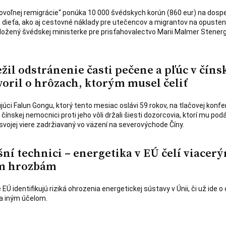
voľnej remigrácie“ ponúka 10 000 švédskych korún (860 eur) na dospe
a dieťa, ako aj cestovné náklady pre utečencov a migrantov na opusten
ložený švédskej ministerke pre prisťahovalectvo Marii Malmer Stener
žil odstránenie časti pečene a pľúc v čín
oril o hrôzach, ktorým musel čeliť
úci Falun Gongu, ktorý tento mesiac oslávi 59 rokov, na tlačovej konfer
čínskej nemocnici proti jeho vôli držali šiesti dozorcovia, ktorí mu podá
 svojej viere zadržiavaný vo väzení na severovýchode Číny.
šní technici – energetika v EÚ čelí viacer
m hrozbám
EÚ identifikujú riziká ohrozenia energetickej sústavy v Únii, či už ide o 
za iným účelom.