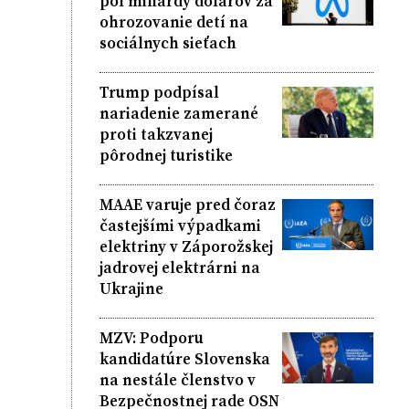
pol miliardy dolárov za
ohrozovanie detí na
sociálnych sieťach
Trump podpísal
nariadenie zamerané
proti takzvanej
pôrodnej turistike
MAAE varuje pred čoraz
častejšími výpadkami
elektriny v Záporožskej
jadrovej elektrárni na
Ukrajine
MZV: Podporu
kandidatúre Slovenska
na nestále členstvo v
Bezpečnostnej rade OSN