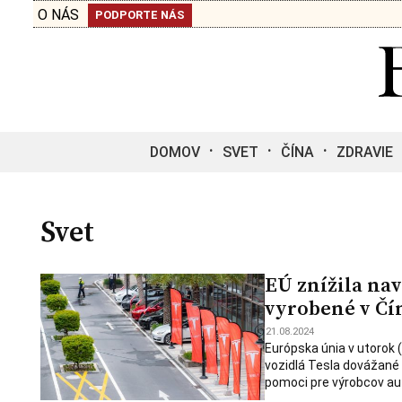
O NÁS
PODPORTE NÁS
DOMOV
SVET
ČÍNA
ZDRAVIE
Svet
EÚ znížila nav
vyrobené v Čí
21.08.2024
Európska únia v utorok (
vozidlá Tesla dovážané 
pomoci pre výrobcov au