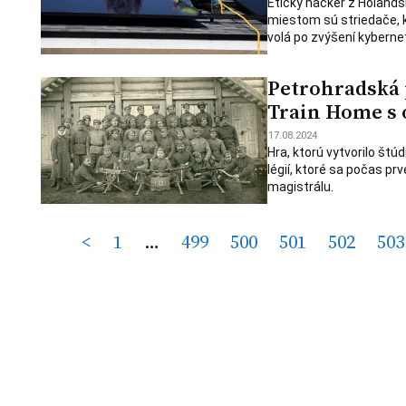
Etický hacker z Holands
miestom sú striedače, k
volá po zvýšení kyberne
Petrohradská 
Train Home s 
17.08.2024
Hra, ktorú vytvorilo š
légií, ktoré sa počas prv
magistrálu.
Posts
<
1
…
499
500
501
502
503
pagination