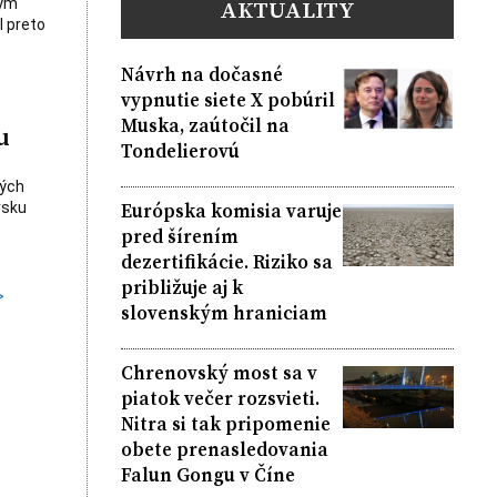
AKTUALITY
bým
l preto
Návrh na dočasné
vypnutie siete X pobúril
Muska, zaútočil na
u
Tondelierovú
kých
Európska komisia varuje
rsku
pred šírením
dezertifikácie. Riziko sa
približuje aj k
>
slovenským hraniciam
Chrenovský most sa v
piatok večer rozsvieti.
Nitra si tak pripomenie
obete prenasledovania
Falun Gongu v Číne