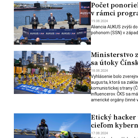
Počet ponorie
v rámci prog
19.08.2024
Aliancia AUKUS zvýši d
pohonom (SSN) v západn
Ministerstvo 
sa útoky Číns
18.08.2024
Vyhlásenie bolo zverejn
augusta, ktorá sa zakla
komunistickej strany (
influencerov. ČKS sa má 
americké orgány činné v
Etický hacker 
cieľom kybern
17.08.2024