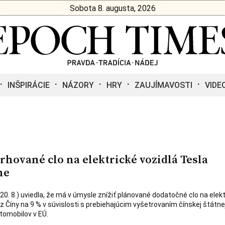
Sobota 8. augusta, 2026
INŠPIRÁCIE
NÁZORY
HRY
ZAUJÍMAVOSTI
VIDE
rhované clo na elektrické vozidlá Tesla
ne
20. 8.) uviedla, že má v úmysle znížiť plánované dodatočné clo na elekt
z Číny na 9 % v súvislosti s prebiehajúcim vyšetrovaním čínskej štátne
tomobilov v EÚ.