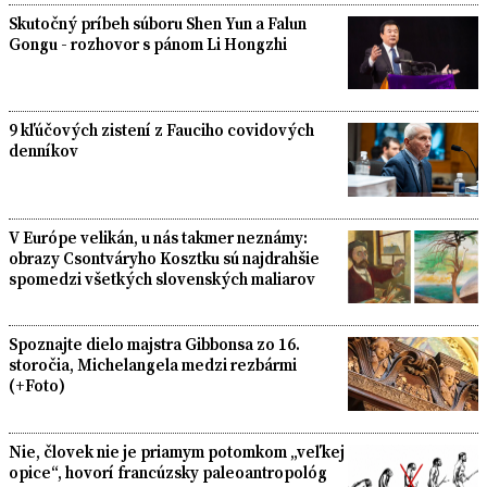
Skutočný príbeh súboru Shen Yun a Falun
Gongu - rozhovor s pánom Li Hongzhi
9 kľúčových zistení z Fauciho covidových
denníkov
V Európe velikán, u nás takmer neznámy:
obrazy Csontváryho Kosztku sú najdrahšie
spomedzi všetkých slovenských maliarov
Spoznajte dielo majstra Gibbonsa zo 16.
storočia, Michelangela medzi rezbármi
(+Foto)
Nie, človek nie je priamym potomkom „veľkej
opice“, hovorí francúzsky paleoantropológ