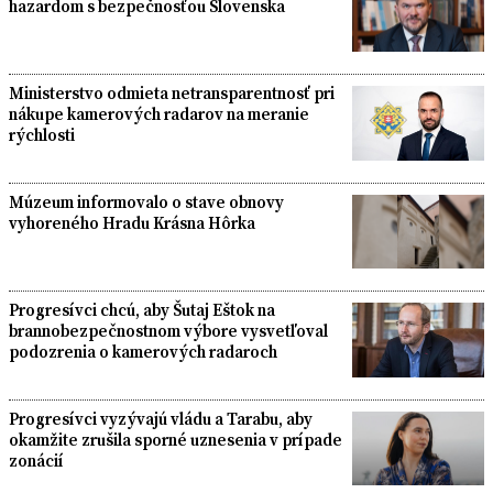
hazardom s bezpečnosťou Slovenska
Ministerstvo odmieta netransparentnosť pri
nákupe kamerových radarov na meranie
rýchlosti
Múzeum informovalo o stave obnovy
vyhoreného Hradu Krásna Hôrka
Progresívci chcú, aby Šutaj Eštok na
brannobezpečnostnom výbore vysvetľoval
podozrenia o kamerových radaroch
Progresívci vyzývajú vládu a Tarabu, aby
okamžite zrušila sporné uznesenia v prípade
zonácií