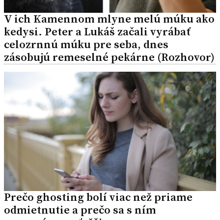
V ich Kamennom mlyne melú múku ako
kedysi. Peter a Lukáš začali vyrábať
celozrnnú múku pre seba, dnes
zásobujú remeselné pekárne (Rozhovor)
Prečo ghosting bolí viac než priame
odmietnutie a prečo sa s ním