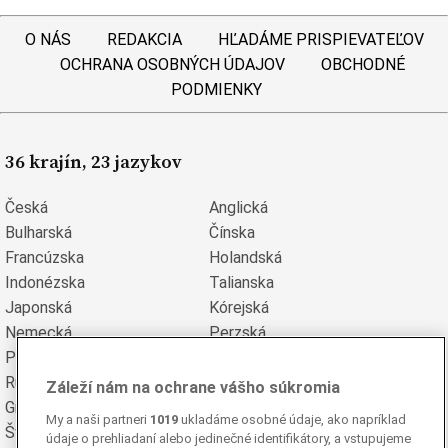
O NÁS
REDAKCIA
HĽADÁME PRISPIEVATEĽOV
OCHRANA OSOBNÝCH ÚDAJOV
OBCHODNÉ
PODMIENKY
36 krajín, 23 jazykov
Česká
Anglická
Bulharská
Čínska
Francúzska
Holandská
Indonézska
Talianska
Japonská
Kórejská
Nemecká
Perzská
Poľská
Portugalská
Rumunská
Ruská
Záleží nám na ochrane vášho súkromia
Grécka
Španielska
My a naši partneri
1019
ukladáme osobné údaje, ako napríklad
Švédska
Turecká
údaje o prehliadaní alebo jedinečné identifikátory, a vstupujeme