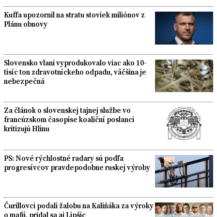
Kuffa upozornil na stratu stoviek miliónov z
Plánu obnovy
Slovensko vlani vyprodukovalo viac ako 10-
tisíc ton zdravotníckeho odpadu, väčšina je
nebezpečná
Za článok o slovenskej tajnej službe vo
francúzskom časopise koaliční poslanci
kritizujú Hlinu
PS: Nové rýchlostné radary sú podľa
progresívcov pravdepodobne ruskej výroby
Čurillovci podali žalobu na Kaliňáka za výroky
o mafii, pridal sa aj Lipšic