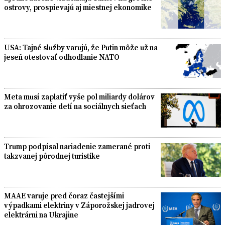
ostrovy, prospievajú aj miestnej ekonomike
USA: Tajné služby varujú, že Putin môže už na
jeseň otestovať odhodlanie NATO
Meta musí zaplatiť vyše pol miliardy dolárov
za ohrozovanie detí na sociálnych sieťach
Trump podpísal nariadenie zamerané proti
takzvanej pôrodnej turistike
MAAE varuje pred čoraz častejšími
výpadkami elektriny v Záporožskej jadrovej
elektrárni na Ukrajine