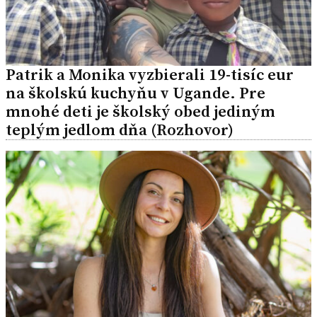
Patrik a Monika vyzbierali 19-tisíc eur
na školskú kuchyňu v Ugande. Pre
mnohé deti je školský obed jediným
teplým jedlom dňa (Rozhovor)