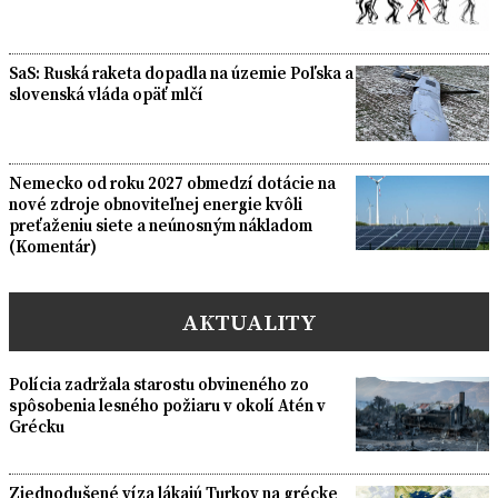
SaS: Ruská raketa dopadla na územie Poľska a
slovenská vláda opäť mlčí
Nemecko od roku 2027 obmedzí dotácie na
nové zdroje obnoviteľnej energie kvôli
preťaženiu siete a neúnosným nákladom
(Komentár)
AKTUALITY
Polícia zadržala starostu obvineného zo
spôsobenia lesného požiaru v okolí Atén v
Grécku
Zjednodušené víza lákajú Turkov na grécke