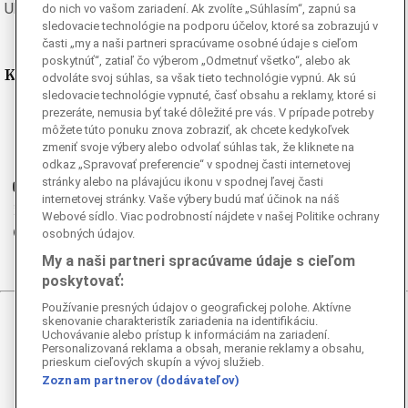
Ukrajinská
Vietnamská
do nich vo vašom zariadení. Ak zvolíte „Súhlasím“, zapnú sa
sledovacie technológie na podporu účelov, ktoré sa zobrazujú v
časti „my a naši partneri spracúvame osobné údaje s cieľom
poskytnúť“, zatiaľ čo výberom „Odmetnuť všetko“, alebo ak
Kde nás nájdete
odvoláte svoj súhlas, sa však tieto technológie vypnú. Ak sú
sledovacie technológie vypnuté, časť obsahu a reklamy, ktoré si
prezeráte, nemusia byť také dôležité pre vás. V prípade potreby
Facebook
môžete túto ponuku znova zobraziť, ak chcete kedykoľvek
Instagram
zmeniť svoje výbery alebo odvolať súhlas tak, že kliknete na
G
Ganjing
odkaz „Spravovať preferencie“ v spodnej časti internetovej
stránky alebo na plávajúcu ikonu v spodnej ľavej časti
Youtube
internetovej stránky. Vaše výbery budú mať účinok na náš
Twitter
Webové sídlo. Viac podrobností nájdete v našej Politike ochrany
Telegram
osobných údajov.
RSS
My a naši partneri spracúvame údaje s cieľom
poskytovať:
Používanie presných údajov o geografickej polohe. Aktívne
skenovanie charakteristík zariadenia na identifikáciu.
© 2026 Epoch Times Slovensko
Uchovávanie alebo prístup k informáciám na zariadení.
Personalizovaná reklama a obsah, meranie reklamy a obsahu,
Všetky práva vyhradené. Publikovanie alebo ďalšie šírenie
prieskum cieľových skupín a vývoj služieb.
správ a fotografií zo zdrojov TASR je bez
Zoznam partnerov (dodávateľov)
predchádzajúceho písomného súhlasu TASR porušením