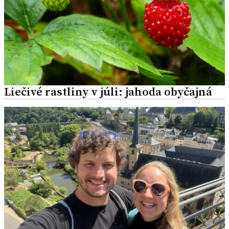
Liečivé rastliny v júli: jahoda obyčajná