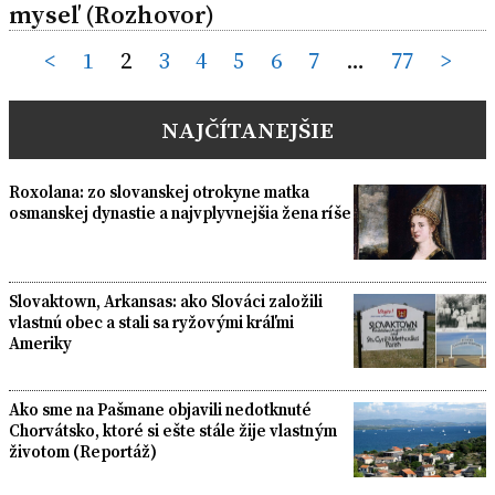
myseľ (Rozhovor)
Posts
<
1
2
3
4
5
6
7
…
77
>
pagination
NAJČÍTANEJŠIE
Roxolana: zo slovanskej otrokyne matka
osmanskej dynastie a najvplyvnejšia žena ríše
Slovaktown, Arkansas: ako Slováci založili
vlastnú obec a stali sa ryžovými kráľmi
Ameriky
Ako sme na Pašmane objavili nedotknuté
Chorvátsko, ktoré si ešte stále žije vlastným
životom (Reportáž)