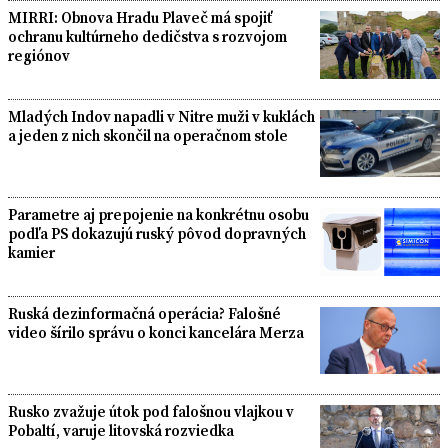
MIRRI: Obnova Hradu Plaveč má spojiť
ochranu kultúrneho dedičstva s rozvojom
regiónov
Mladých Indov napadli v Nitre muži v kuklách
a jeden z nich skončil na operačnom stole
Parametre aj prepojenie na konkrétnu osobu
podľa PS dokazujú ruský pôvod dopravných
kamier
Ruská dezinformačná operácia? Falošné
video šírilo správu o konci kancelára Merza
Rusko zvažuje útok pod falošnou vlajkou v
Pobaltí, varuje litovská rozviedka