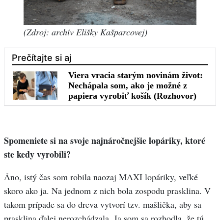
(Zdroj: archív Elišky Kašparcovej)
Spomeniete si na svoje najnáročnejšie lopáriky, ktoré
ste kedy vyrobili?
Áno, istý čas som robila naozaj MAXI lopáriky, veľké
skoro ako ja. Na jednom z nich bola zospodu prasklina. V
takom prípade sa do dreva vytvorí tzv. mašlička, aby sa
prasklina ďalej nerozchádzala. Ja som sa rozhodla, že tú