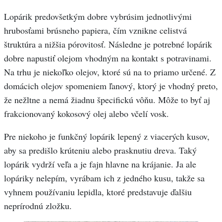
Lopárik predovšetkým dobre vybrúsim jednotlivými
hrubosťami brúsneho papiera, čím vznikne celistvá
štruktúra a nižšia pórovitosť. Následne je potrebné lopárik
dobre napustiť olejom vhodným na kontakt s potravinami.
Na trhu je niekoľko olejov, ktoré sú na to priamo určené. Z
domácich olejov spomeniem ľanový, ktorý je vhodný preto,
že nežltne a nemá žiadnu špecifickú vôňu. Môže to byť aj
frakcionovaný kokosový olej alebo včelí vosk.
Pre niekoho je funkčný lopárik lepený z viacerých kusov,
aby sa predišlo krúteniu alebo prasknutiu dreva. Taký
lopárik vydrží veľa a je fajn hlavne na krájanie. Ja ale
lopáriky nelepím, vyrábam ich z jedného kusu, takže sa
vyhnem používaniu lepidla, ktoré predstavuje ďalšiu
neprírodnú zložku.