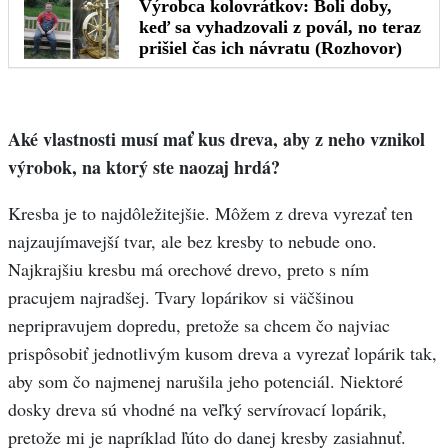
Aké vlastnosti musí mať kus dreva, aby z neho vznikol
výrobok, na ktorý ste naozaj hrdá?
Kresba je to najdôležitejšie. Môžem z dreva vyrezať ten
najzaujímavejší tvar, ale bez kresby to nebude ono.
Najkrajšiu kresbu má orechové drevo, preto s ním
pracujem najradšej. Tvary lopárikov si väčšinou
nepripravujem dopredu, pretože sa chcem čo najviac
prispôsobiť jednotlivým kusom dreva a vyrezať lopárik tak,
aby som čo najmenej narušila jeho potenciál. Niektoré
dosky dreva sú vhodné na veľký servírovací lopárik,
pretože mi je napríklad ľúto do danej kresby zasiahnuť.