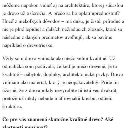
môžeme napokon vidieť aj na architektúre, ktorej súčasťou
je drevo už tisícročia. A prečo sa ho oplatí uprednostniť?
Hneď z niekoľkých dôvodov – má dušu, je čisté, prírodné a
nie je plné lepidiel a ďalších nežiaducich zložiek, ktoré sa
následne z daných predmetov uvoľňujú, ak sa bavíme
napríklad o drevotrieske.
Vždy som drevo vnímala ako niečo veľmi kvalitné. Už
odmalička som počúvala, že keď je niečo drevené, je to
kvalitné – nábytok, doplnky, architektonické prvky. Drevo
vnímam ako materiál, ktorý je neopakovateľný. Príde mi
úžasné, že z dreva nikdy nevyrobíte tú istú vec dvakrát,
pretože už nikdy nebude mať rovnakú kresbu, odtieň,
štruktúru.
Čo pre vás znamená skutočne kvalitné drevo? Aké
vlastnosti musí mať?