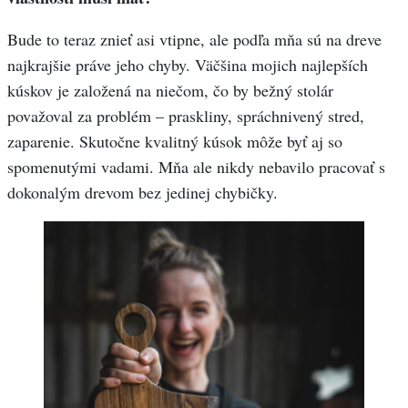
Bude to teraz znieť asi vtipne, ale podľa mňa sú na dreve
najkrajšie práve jeho chyby. Väčšina mojich najlepších
kúskov je založená na niečom, čo by bežný stolár
považoval za problém – praskliny, spráchnivený stred,
zaparenie. Skutočne kvalitný kúsok môže byť aj so
spomenutými vadami. Mňa ale nikdy nebavilo pracovať s
dokonalým drevom bez jedinej chybičky.