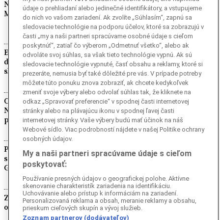
Návrh na dočasné vypnutie siete X pobúril
údaje o prehliadaní alebo jedinečné identifikátory, a vstupujeme
Muska, zaútočil na Tondelierovú
do nich vo vašom zariadení. Ak zvolíte „Súhlasím“, zapnú sa
sledovacie technológie na podporu účelov, ktoré sa zobrazujú v
časti „my a naši partneri spracúvame osobné údaje s cieľom
poskytnúť“, zatiaľ čo výberom „Odmetnuť všetko“, alebo ak
Európska komisia varuje pred šírením
odvoláte svoj súhlas, sa však tieto technológie vypnú. Ak sú
dezertifikácie. Riziko sa približuje aj k
sledovacie technológie vypnuté, časť obsahu a reklamy, ktoré si
slovenským hraniciam
prezeráte, nemusia byť také dôležité pre vás. V prípade potreby
môžete túto ponuku znova zobraziť, ak chcete kedykoľvek
zmeniť svoje výbery alebo odvolať súhlas tak, že kliknete na
Chrenovský most sa v piatok večer rozsvieti.
odkaz „Spravovať preferencie“ v spodnej časti internetovej
Nitra si tak pripomenie obete
stránky alebo na plávajúcu ikonu v spodnej ľavej časti
prenasledovania Falun Gongu v Číne
internetovej stránky. Vaše výbery budú mať účinok na náš
Webové sídlo. Viac podrobností nájdete v našej Politike ochrany
osobných údajov.
Polícia zadržala starostu obvineného zo
My a naši partneri spracúvame údaje s cieľom
spôsobenia lesného požiaru v okolí Atén v
poskytovať:
Grécku
Používanie presných údajov o geografickej polohe. Aktívne
skenovanie charakteristík zariadenia na identifikáciu.
Uchovávanie alebo prístup k informáciám na zariadení.
Zjednodušené víza lákajú Turkov na grécke
Personalizovaná reklama a obsah, meranie reklamy a obsahu,
ostrovy, prospievajú aj miestnej ekonomike
prieskum cieľových skupín a vývoj služieb.
Zoznam partnerov (dodávateľov)