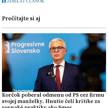
ZDIEĽAŤ ČLÁNOK
Prečítajte si aj
Korčok poberal odmenu od PS cez firmu
svojej manželky. Hnutie čelí kritike za
rovnaké praktiky ako Smer