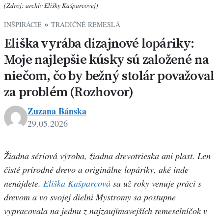
(Zdroj: archív Elišky Kašparcovej)
»
INŠPIRÁCIE
TRADIČNÉ REMESLÁ
Eliška vyrába dizajnové lopáriky:
Moje najlepšie kúsky sú založené na
niečom, čo by bežný stolár považoval
za problém (Rozhovor)
Zuzana Bánska
29.05.2026
Žiadna sériová výroba, žiadna drevotrieska ani plast. Len
čisté prírodné drevo a originálne lopáriky, aké inde
nenájdete.
Eliška Kašparcová
sa už roky venuje práci s
drevom a vo svojej dielni Mystromy sa postupne
vypracovala na jednu z najzaujímavejších remeselníčok v