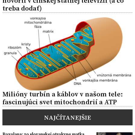
hovoril v čínskej štátnej televízii (a čo
treba dodať)
Milióny turbín a káblov v našom tele:
fascinujúci svet mitochondrií a ATP
NAJČÍTANEJŠIE
Roxolana: zo slovanskej otrokyne matka