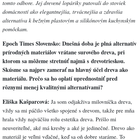
tomto odbore. Jej drevené lopáriky putovali do stoviek
domácností ako elegantnejšia, trvácnejšia a zdravšia
alternatíva k bežným plastovým a silikónovým kuchynským
pomôckam.
Epoch Times Slovensko: Dnešná doba je plná alternatív
prírodných materiálov vrátane surového dreva, pri
ktorom sa môžeme stretnúť najmä s drevotrieskou.
Skúsme sa najprv zamerať na hlavný účel dreva ako
materiálu. Prečo sa ho oplatí uprednostniť pred
rôznymi menej kvalitnými alternatívami?
Eliška Kašparcová:
Ja som odjakživa milovníčka dreva,
vždy sa mi páčilo všetko spojené s drevom, takže pre mňa
hrala vždy najväčšiu rolu estetika dreva. Prišlo mi
neuveriteľné, aké má kresby a aké je jedinečné. Drevo ako
materiál je veľmi vďačné, keď sa oň dobre staráme. To