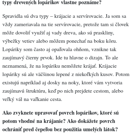
typy drevených lopárikov vlastne poznáme?
Spravidla sú dva typy – krájacie a servírovacie. Ja som sa
vždy zameriavala na tie servírovacie, pretože tam si človek
môže dovoliť využiť aj vady dreva, ako sú praskliny,
výbežky vetiev alebo môžem ponechať na boku kôru.
Lopáriky som často aj opaľovala ohňom, vznikne tak
zaujímavý čierny prvok. Ide tu hlavne o dizajn. To ale
neznamená, že na lopáriku nemôžete krájať. Krájacie
lopáriky sú ale väčšinou lepené z niekoľkých kusov. Potom
existujú napríklad aj dosky na noky, ktoré vám vytvoria
zaujímavú štruktúru, keď po nich prejdete cestom, alebo
veľký vál na vaľkanie cesta.
Ako zvyknete upravovať povrch lopárikov, ktoré sú
potom vhodné na krájanie? Ako dokážete povrch
ochrániť pred čepeľou bez použitia umelých látok?