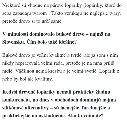
Niektoré sú vhodné na párové lopáriky (lopáriky, ktoré do
seba zapadajú tvarom). Takto vznikajú tie najlepšie tvary,
pretože drevo si to určí samé.
V minulosti dominovalo bukové drevo – najmä na
Slovensku. Čím bolo také ideálne?
Bukové drevo je veľmi kvalitné a tvrdé, ale ja som s ním
nikdy nepracovala veľmi rada, pretože je na mňa príliš
mdlé. Väčšinou nemá kresbu a je veľmi svetlé. Lopárik z
neho by bol ale kvalitný.
Kedysi drevené lopáriky nemali prakticky žiadnu
konkurenciu, no dnes v obchodoch dominujú najmä
silikónové alternatívy – sú lacnejšie, farebnejšie a
praktickejšie na uskladnenie. Ako to vnímate?