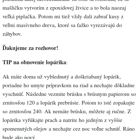
mašličku vytvorím z epoxidovej živice a to bola naozaj
veľká piplačka. Potom mi tiež vždy dali zabrať kusy z
veľmi masívneho dreva, ktoré sa ťažko vyrezávajú do
záhybov.
Ďakujeme za rozhovor!
TIP na obnovenie lopárika
:
Ak máte doma už vyblednutý a doškriabaný lopárik,
poriadne ho umyte prípravkom na riad a nechajte dôkladne
vyschnúť. Následne vezmite brúsku s brúsnym papierom so
zrnitosťou 120 a lopárik prebrúste. Potom to isté zopakujte
so zrnitosťou 240. Ak nemáte brúsku, môžete aj ručne. Z
lopárika vyfúkajte prach a natrite ho jedným z vyššie
spomenutých olejov a nechajte cez noc voľne schnúť. Ráno
bude ako nový.