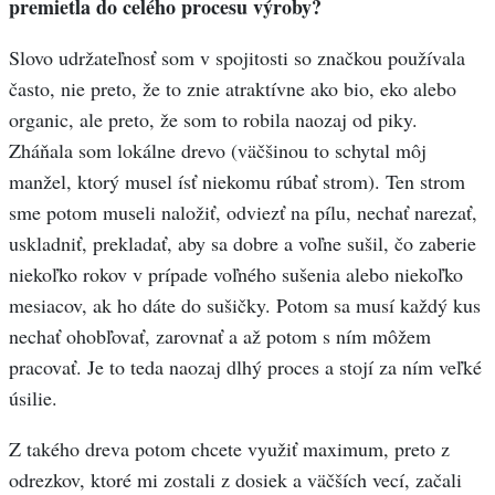
premietla do celého procesu výroby?
Slovo udržateľnosť som v spojitosti so značkou používala
často, nie preto, že to znie atraktívne ako bio, eko alebo
organic, ale preto, že som to robila naozaj od piky.
Zháňala som lokálne drevo (väčšinou to schytal môj
manžel, ktorý musel ísť niekomu rúbať strom). Ten strom
sme potom museli naložiť, odviezť na pílu, nechať narezať,
uskladniť, prekladať, aby sa dobre a voľne sušil, čo zaberie
niekoľko rokov v prípade voľného sušenia alebo niekoľko
mesiacov, ak ho dáte do sušičky. Potom sa musí každý kus
nechať ohobľovať, zarovnať a až potom s ním môžem
pracovať. Je to teda naozaj dlhý proces a stojí za ním veľké
úsilie.
Z takého dreva potom chcete využiť maximum, preto z
odrezkov, ktoré mi zostali z dosiek a väčších vecí, začali