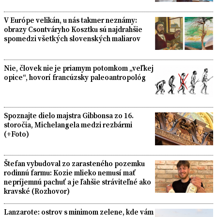
V Európe velikán, u nás takmer neznámy:
obrazy Csontváryho Kosztku sú najdrahšie
spomedzi všetkých slovenských maliarov
Nie, človek nie je priamym potomkom „veľkej
opice“, hovorí francúzsky paleoantropológ
Spoznajte dielo majstra Gibbonsa zo 16.
storočia, Michelangela medzi rezbármi
(+Foto)
Štefan vybudoval zo zarasteného pozemku
rodinnú farmu: Kozie mlieko nemusí mať
nepríjemnú pachuť a je ľahšie stráviteľné ako
kravské (Rozhovor)
Lanzarote: ostrov s minimom zelene, kde vám