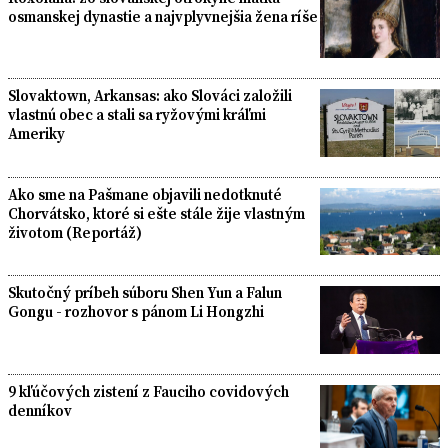
osmanskej dynastie a najvplyvnejšia žena ríše
Slovaktown, Arkansas: ako Slováci založili
vlastnú obec a stali sa ryžovými kráľmi
Ameriky
Ako sme na Pašmane objavili nedotknuté
Chorvátsko, ktoré si ešte stále žije vlastným
životom (Reportáž)
Skutočný príbeh súboru Shen Yun a Falun
Gongu - rozhovor s pánom Li Hongzhi
9 kľúčových zistení z Fauciho covidových
denníkov