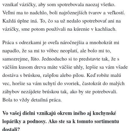
vznikať vázičky, aby som spotrebovala naozaj všetko.
Veľmi ma to nadchlo, boli najrôznejších tvarov a veľkostí.
Každá úplne iná. To, čo sa už nedalo spotrebovať ani na
vázičky, sme potom používali na kúrenie v kachliach.
Práca s odrezkami je oveľa náročnejšia a mnohokrát mi
napadlo, že sa mi to vôbec neoplatí, ale bolo mi to,
samozrejme, ľúto. Jednoducho si to predstavte tak, že s
väčším kusom dreva máte väčšie uhly, lepšie sa vám všade
dostáva s brúskou, rašpľou alebo pílou. Keď robíte malú
vec, horšie sa vám uchytí do svoriek, častokrát do malých
záhybov nezájdete brúskou tak, ako by ste potrebovali.
Bola to vždy detailná práca.
Vo vašej dielni vznikajú okrem iného aj kuchynské
lopáriky a podnosy. Ako ste sa k tomuto sortimentu
dostali?