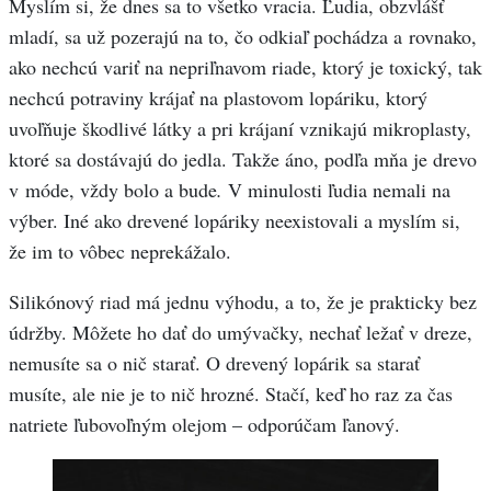
Myslím si, že dnes sa to všetko vracia. Ľudia, obzvlášť
mladí, sa už pozerajú na to, čo odkiaľ pochádza a rovnako,
ako nechcú variť na nepriľnavom riade, ktorý je toxický, tak
nechcú potraviny krájať na plastovom lopáriku, ktorý
uvoľňuje škodlivé látky a pri krájaní vznikajú mikroplasty,
ktoré sa dostávajú do jedla. Takže áno, podľa mňa je drevo
v móde, vždy bolo a bude
.
V minulosti ľudia nemali na
výber. Iné ako drevené lopáriky neexistovali a myslím si,
že im to vôbec neprekážalo.
Silikónový riad má jednu výhodu, a to, že je prakticky bez
údržby. Môžete ho dať do umývačky, nechať ležať v dreze,
nemusíte sa o nič starať. O drevený lopárik sa starať
musíte, ale nie je to nič hrozné. Stačí, keď ho raz za čas
natriete ľubovoľným olejom – odporúčam ľanový.