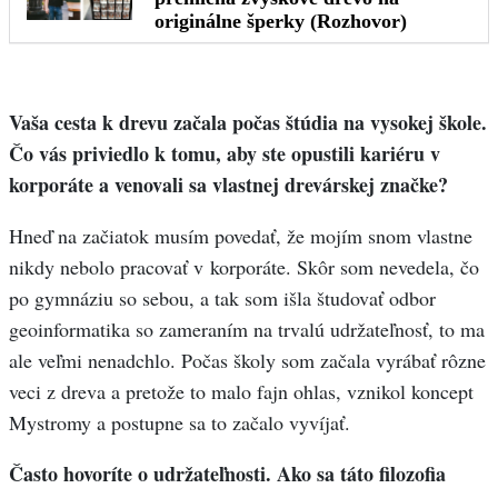
Vaša cesta k drevu začala počas štúdia na vysokej škole.
Čo vás priviedlo k tomu, aby ste opustili kariéru v
korporáte a venovali sa vlastnej drevárskej značke?
Hneď na začiatok musím povedať, že mojím snom vlastne
nikdy nebolo pracovať v korporáte. Skôr som nevedela, čo
po gymnáziu so sebou, a tak som išla študovať odbor
geoinformatika so zameraním na trvalú udržateľnosť, to ma
ale veľmi nenadchlo. Počas školy som začala vyrábať rôzne
veci z dreva a pretože to malo fajn ohlas, vznikol koncept
Mystromy a postupne sa to začalo vyvíjať.
Často hovoríte o udržateľnosti. Ako sa táto filozofia