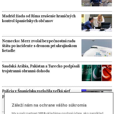
Madrid žiada od Ríma zrušenie hraničných
kontrol španielskych občanov
Nemecko: Merz zvolal bezpečnostnú radu
štátu po incidente s dronom pri ukrajinskom
lietadle
Saudská Arábia, Pakistan a Turecko podpísali
trojstrannú obrannú dohodu
Polícia v Španielsku rozložila veľkú sieť
pašerákov migrantov v Stredozemnom mori
Záleží nám na ochrane vášho súkromia
My a naši partneri
1019
ukladáme osobné údaje, ako napríklad