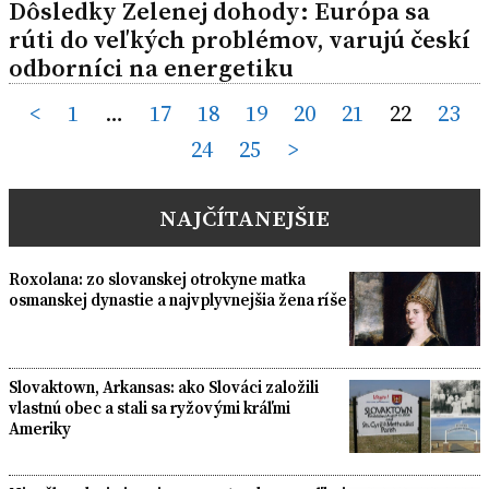
Dôsledky Zelenej dohody: Európa sa
rúti do veľkých problémov, varujú českí
odborníci na energetiku
Posts
<
1
…
17
18
19
20
21
22
23
24
25
>
pagination
NAJČÍTANEJŠIE
Roxolana: zo slovanskej otrokyne matka
osmanskej dynastie a najvplyvnejšia žena ríše
Slovaktown, Arkansas: ako Slováci založili
vlastnú obec a stali sa ryžovými kráľmi
Ameriky