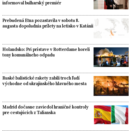
informoval bulharský premiér
Prebudená Etna pozastavila v sobotu 8.
augusta dopoludnia prílety na letisko v Katánii
Holandsko: Pri prístave v Rotterdame horeli
tony komunálneho odpadu
Ruské balistické rakety zabili troch ľudí
východne od ukrajinského hlavného mesta
Madrid dočasne zaviedol hraničné kontroly
pre cestujúcich z Talianska