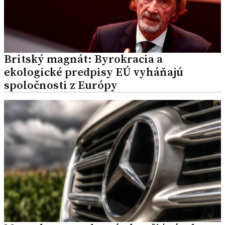
Britský magnát: Byrokracia a
ekologické predpisy EÚ vyháňajú
spoločnosti z Európy