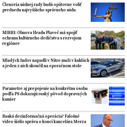
Členovia súdnej rady budú opätovne voliť
predsedu najvyššieho správneho súdu
MIRRI: Obnova Hradu Plaveč má spojiť
ochranu kultúrneho dedičstva s rozvojom
regiónov
Mladých Indov napadli v Nitre muži v kuklách
a jeden z nich skončil na operačnom stole
Parametre aj prepojenie na konkrétnu osobu
podľa PS dokazujú ruský pôvod dopravných
kamier
Ruská dezinformačná operácia? Falošné
video šírilo správu o konci kancelára Merza