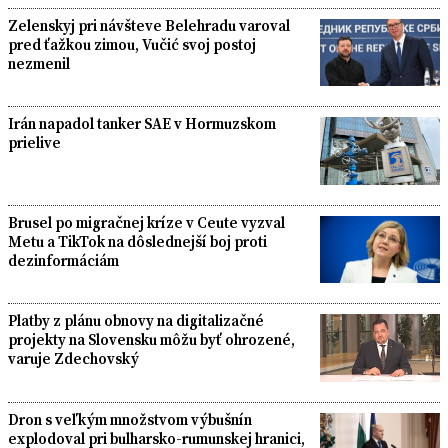
Zelenskyj pri návšteve Belehradu varoval
pred ťažkou zimou, Vučić svoj postoj
nezmenil
Irán napadol tanker SAE v Hormuzskom
prielive
Brusel po migračnej kríze v Ceute vyzval
Metu a TikTok na dôslednejší boj proti
dezinformáciám
Platby z plánu obnovy na digitalizačné
projekty na Slovensku môžu byť ohrozené,
varuje Zdechovský
Dron s veľkým množstvom výbušnín
explodoval pri bulharsko-rumunskej hranici,