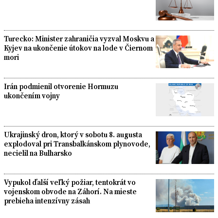
Turecko: Minister zahraničia vyzval Moskvu a
Kyjev na ukončenie útokov na lode v Čiernom
mori
Irán podmienil otvorenie Hormuzu
ukončením vojny
Ukrajinský dron, ktorý v sobotu 8. augusta
explodoval pri Transbalkánskom plynovode,
necielil na Bulharsko
Vypukol ďalší veľký požiar, tentokrát vo
vojenskom obvode na Záhorí. Na mieste
prebieha intenzívny zásah