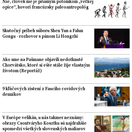
Nie, človek nie je priamym potomkom „veľkej
opice“, hovorí francúzsky paleoantropológ
Skutočný príbeh súboru Shen Yun a Falun
Gongu - rozhovor s pánom Li Hongzhi
Ako sme na Pašmane objavili nedotknuté
Chorvátsko, ktoré si ešte stále žije vlastným
životom (Reportáž)
9 kľúčových zistení z Fauciho covidových
denníkov
V Európe velikán, u nás takmer neznámy:
obrazy Csontváryho Kosztku sú najdrahšie
spomedzi všetkých slovenských maliarov