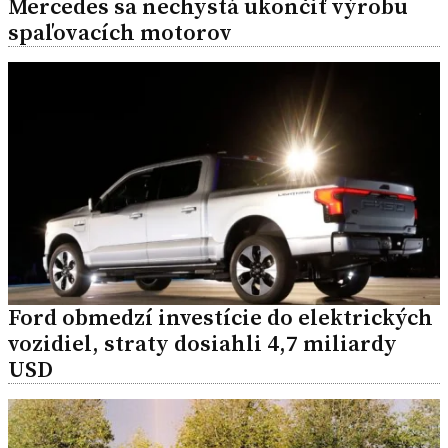
Mercedes sa nechystá ukončiť výrobu
spaľovacích motorov
Ford obmedzí investície do elektrických
vozidiel, straty dosiahli 4,7 miliardy
USD