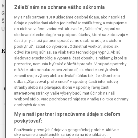
Rumunská
Ruská
Záleží nám na ochrane vášho súkromia
Grécka
Španielska
My a naši partneri
1019
ukladáme osobné údaje, ako napríklad
Švédska
Turecká
údaje o prehliadaní alebo jedinečné identifikátory, a vstupujeme
Ukrajinská
Vietnamská
do nich vo vašom zariadení. Ak zvolíte „Súhlasím“, zapnú sa
sledovacie technológie na podporu účelov, ktoré sa zobrazujú v
časti „my a naši partneri spracúvame osobné údaje s cieľom
poskytnúť“, zatiaľ čo výberom „Odmetnuť všetko“, alebo ak
Kde nás nájdete
odvoláte svoj súhlas, sa však tieto technológie vypnú. Ak sú
sledovacie technológie vypnuté, časť obsahu a reklamy, ktoré si
prezeráte, nemusia byť také dôležité pre vás. V prípade potreby
Facebook
môžete túto ponuku znova zobraziť, ak chcete kedykoľvek
Instagram
zmeniť svoje výbery alebo odvolať súhlas tak, že kliknete na
G
Ganjing
odkaz „Spravovať preferencie“ v spodnej časti internetovej
stránky alebo na plávajúcu ikonu v spodnej ľavej časti
Youtube
internetovej stránky. Vaše výbery budú mať účinok na náš
Twitter
Webové sídlo. Viac podrobností nájdete v našej Politike ochrany
Telegram
osobných údajov.
RSS
My a naši partneri spracúvame údaje s cieľom
poskytovať:
Používanie presných údajov o geografickej polohe. Aktívne
skenovanie charakteristík zariadenia na identifikáciu.
© 2026 Epoch Times Slovensko