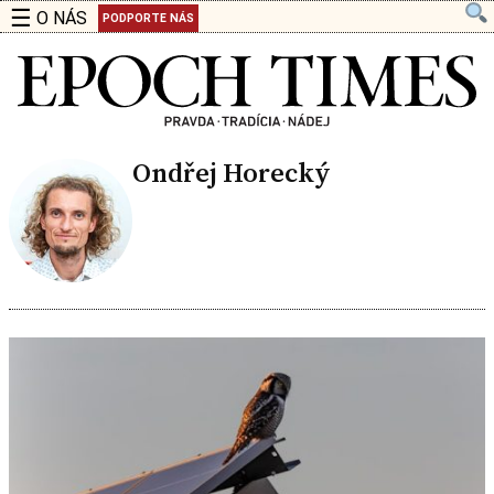
☰
O NÁS
PODPORTE NÁS
Ondřej Horecký