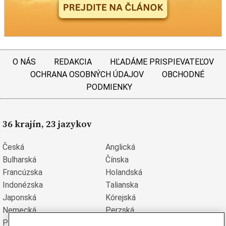
O NÁS
REDAKCIA
HĽADÁME PRISPIEVATEĽOV
OCHRANA OSOBNÝCH ÚDAJOV
OBCHODNÉ
PODMIENKY
36 krajín, 23 jazykov
Česká
Anglická
Bulharská
Čínska
Francúzska
Holandská
Indonézska
Talianska
Japonská
Kórejská
Nemecká
Perzská
Poľská
Portugalská