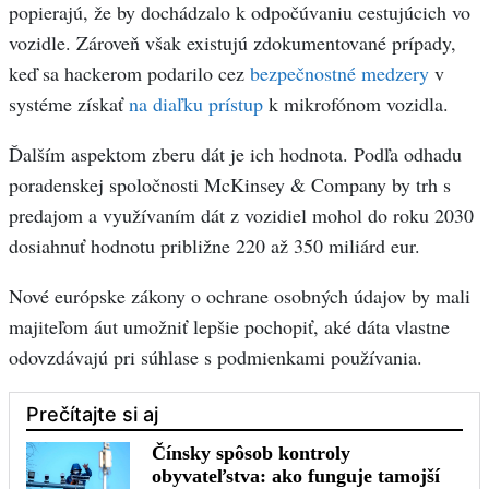
popierajú, že by dochádzalo k odpočúvaniu cestujúcich vo
vozidle. Zároveň však existujú zdokumentované prípady,
keď sa hackerom podarilo cez
bezpečnostné medzery
v
systéme získať
na diaľku prístup
k mikrofónom vozidla.
Ďalším aspektom zberu dát je ich hodnota. Podľa odhadu
poradenskej spoločnosti McKinsey & Company by trh s
predajom a využívaním dát z vozidiel mohol do roku 2030
dosiahnuť hodnotu približne 220 až 350 miliárd eur.
Nové európske zákony o ochrane osobných údajov by mali
majiteľom áut umožniť lepšie pochopiť, aké dáta vlastne
odovzdávajú pri súhlase s podmienkami používania.