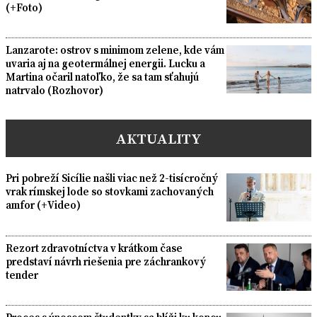
(+Foto)
Lanzarote: ostrov s minimom zelene, kde vám
uvaria aj na geotermálnej energii. Lucku a
Martina očaril natoľko, že sa tam sťahujú
natrvalo (Rozhovor)
AKTUALITY
Pri pobreží Sicílie našli viac než 2-tisícročný
vrak rímskej lode so stovkami zachovaných
amfor (+Video)
Rezort zdravotníctva v krátkom čase
predstaví návrh riešenia pre záchrankový
tender