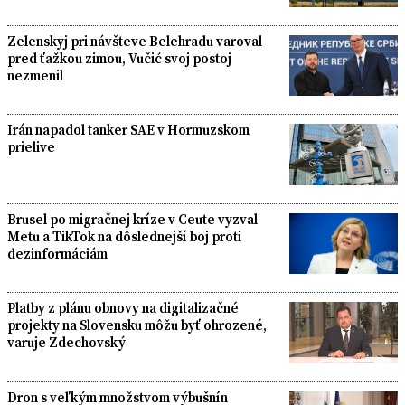
Zelenskyj pri návšteve Belehradu varoval
pred ťažkou zimou, Vučić svoj postoj
nezmenil
Irán napadol tanker SAE v Hormuzskom
prielive
Brusel po migračnej kríze v Ceute vyzval
Metu a TikTok na dôslednejší boj proti
dezinformáciám
Platby z plánu obnovy na digitalizačné
projekty na Slovensku môžu byť ohrozené,
varuje Zdechovský
Dron s veľkým množstvom výbušnín