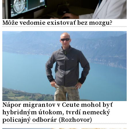
Môže vedomie existovať bez mozgu?
Nápor migrantov v Ceute mohol byť
hybridným útokom, tvrdí nemecký
policajný odborár (Rozhovor)