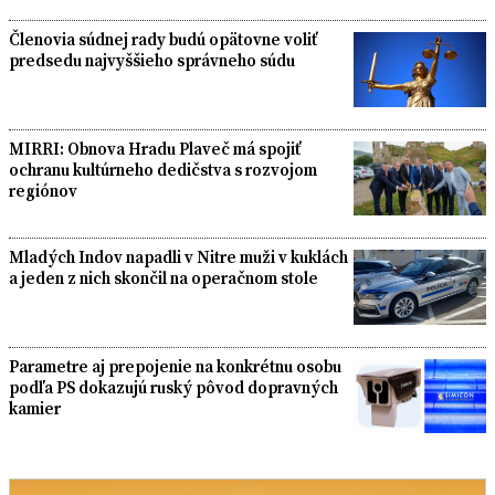
Členovia súdnej rady budú opätovne voliť
predsedu najvyššieho správneho súdu
MIRRI: Obnova Hradu Plaveč má spojiť
ochranu kultúrneho dedičstva s rozvojom
regiónov
Mladých Indov napadli v Nitre muži v kuklách
a jeden z nich skončil na operačnom stole
Parametre aj prepojenie na konkrétnu osobu
podľa PS dokazujú ruský pôvod dopravných
kamier