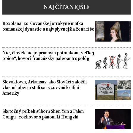
NAJČÍTANEJŠIE
Roxolana: zo slovanskej otrokyne matka
osmanskej dynastie a najvplyvnejšia žena ríše
Nie, človek nie je priamym potomkom „veľkej
opice“, hovorí francúzsky paleoantropológ
Slovaktown, Arkansas: ako Slováci založili
vlastnú obec a stali sa ryžovými kráľmi
Ameriky
Skutočný príbeh súboru Shen Yun a Falun
Gongu - rozhovor s pánom Li Hongzhi