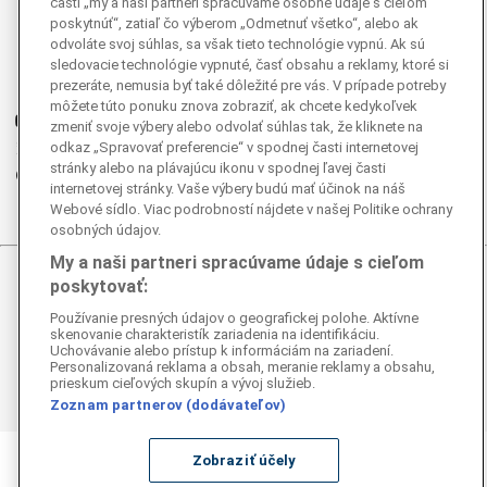
časti „my a naši partneri spracúvame osobné údaje s cieľom
poskytnúť“, zatiaľ čo výberom „Odmetnuť všetko“, alebo ak
Facebook
odvoláte svoj súhlas, sa však tieto technológie vypnú. Ak sú
Instagram
sledovacie technológie vypnuté, časť obsahu a reklamy, ktoré si
prezeráte, nemusia byť také dôležité pre vás. V prípade potreby
G
Ganjing
môžete túto ponuku znova zobraziť, ak chcete kedykoľvek
Youtube
zmeniť svoje výbery alebo odvolať súhlas tak, že kliknete na
Twitter
odkaz „Spravovať preferencie“ v spodnej časti internetovej
stránky alebo na plávajúcu ikonu v spodnej ľavej časti
Telegram
internetovej stránky. Vaše výbery budú mať účinok na náš
RSS
Webové sídlo. Viac podrobností nájdete v našej Politike ochrany
osobných údajov.
My a naši partneri spracúvame údaje s cieľom
poskytovať:
© 2026 Epoch Times Slovensko
Používanie presných údajov o geografickej polohe. Aktívne
Všetky práva vyhradené. Publikovanie alebo ďalšie šírenie
skenovanie charakteristík zariadenia na identifikáciu.
správ a fotografií zo zdrojov TASR je bez
Uchovávanie alebo prístup k informáciám na zariadení.
Personalizovaná reklama a obsah, meranie reklamy a obsahu,
predchádzajúceho písomného súhlasu TASR porušením
prieskum cieľových skupín a vývoj služieb.
autorského zákona.
Zoznam partnerov (dodávateľov)
Zobraziť účely