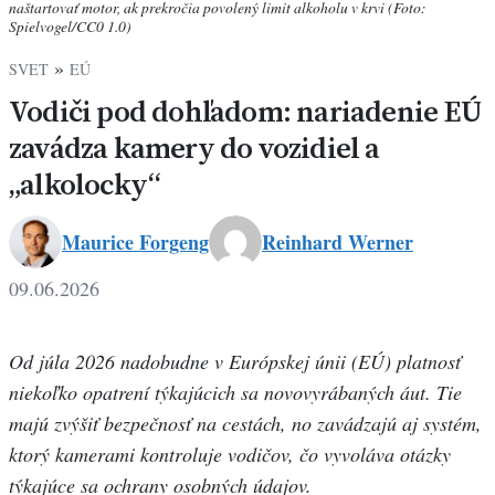
naštartovať motor, ak prekročia povolený limit alkoholu v krvi (Foto:
Spielvogel/CC0 1.0)
»
SVET
EÚ
Vodiči pod dohľadom: nariadenie EÚ
zavádza kamery do vozidiel a
„alkolocky“
Maurice Forgeng
Reinhard Werner
Maurice
09.06.2026
Forgeng
Od júla 2026 nadobudne v Európskej únii (EÚ) platnosť
niekoľko opatrení týkajúcich sa novovyrábaných áut. Tie
majú zvýšiť bezpečnosť na cestách, no zavádzajú aj systém,
ktorý kamerami kontroluje vodičov, čo vyvoláva otázky
týkajúce sa ochrany osobných údajov.