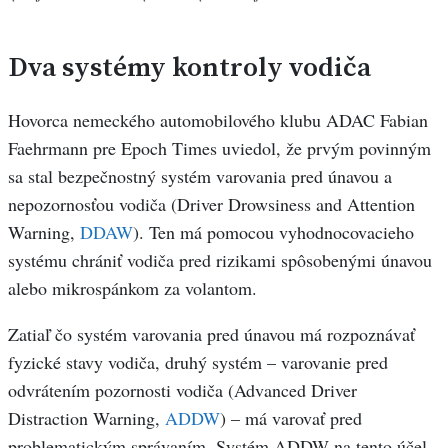
Dva systémy kontroly vodiča
Hovorca nemeckého automobilového klubu ADAC Fabian
Faehrmann pre Epoch Times uviedol, že prvým povinným
sa stal bezpečnostný systém varovania pred únavou a
nepozornosťou vodiča (Driver Drowsiness and Attention
Warning,
DDAW
). Ten má pomocou vyhodnocovacieho
systému chrániť vodiča pred rizikami spôsobenými únavou
alebo mikrospánkom za volantom.
Zatiaľ čo systém varovania pred únavou má rozpoznávať
fyzické stavy vodiča, druhý systém – varovanie pred
odvrátením pozornosti vodiča (Advanced Driver
Distraction Warning,
ADDW
) – má varovať pred
problematickým správaním. Systém ADDW na tento účel