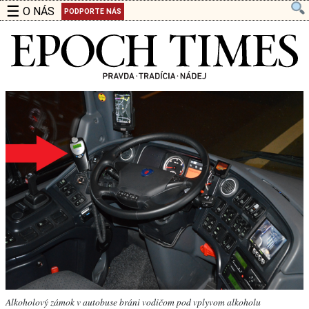
☰
O NÁS
PODPORTE NÁS
Alkoholový zámok v autobuse bráni vodičom pod vplyvom alkoholu