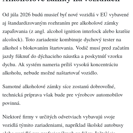
Od júla 2026 budú musieť byť nové vozidlá v EÚ vybavené
aj štandardizovaným rozhraním pre alkoholové zámky
zapaľovania (z angl. alcohol ignition interlock alebo kratšie
alcolock). Toto zariadenie kombinuje dychový tester na
alkohol s blokovaním štartovania. Vodič musí pred začatím
jazdy fúknuť do dýchacieho náustka a poskytnúť vzorku
dychu. Ak systém nameria príliš vysokú koncentráciu
alkoholu, nebude možné naštartovať vozidlo.
Samotné alkoholové zámky síce zostanú dobrovoľné,
technická príprava však bude pre výrobcov automobilov
povinná.
Niektoré firmy v určitých odvetviach vybavujú svoje
vozidlá týmito zariadeniami, napríklad školské autobusy