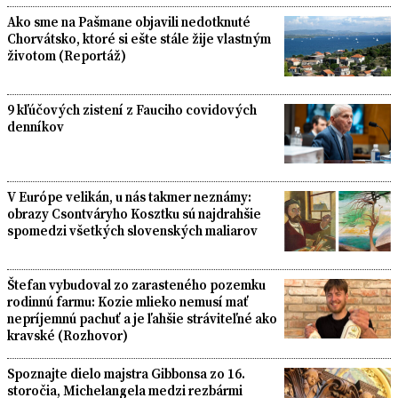
Ako sme na Pašmane objavili nedotknuté
Chorvátsko, ktoré si ešte stále žije vlastným
životom (Reportáž)
9 kľúčových zistení z Fauciho covidových
denníkov
V Európe velikán, u nás takmer neznámy:
obrazy Csontváryho Kosztku sú najdrahšie
spomedzi všetkých slovenských maliarov
Štefan vybudoval zo zarasteného pozemku
rodinnú farmu: Kozie mlieko nemusí mať
nepríjemnú pachuť a je ľahšie stráviteľné ako
kravské (Rozhovor)
Spoznajte dielo majstra Gibbonsa zo 16.
storočia, Michelangela medzi rezbármi