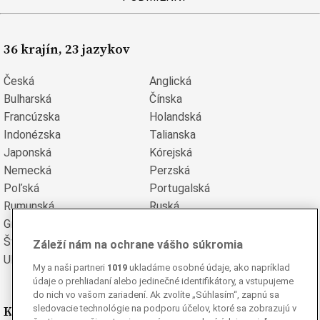
36 krajín, 23 jazykov
Česká
Anglická
Bulharská
Čínska
Francúzska
Holandská
Indonézska
Talianska
Japonská
Kórejská
Nemecká
Perzská
Poľská
Portugalská
Rumunská
Ruská
Grécka
Španielska
Švédska
Turecká
Záleží nám na ochrane vášho súkromia
Ukrajinská
Vietnamská
My a naši partneri
1019
ukladáme osobné údaje, ako napríklad
údaje o prehliadaní alebo jedinečné identifikátory, a vstupujeme
do nich vo vašom zariadení. Ak zvolíte „Súhlasím“, zapnú sa
Kde nás nájdete
sledovacie technológie na podporu účelov, ktoré sa zobrazujú v