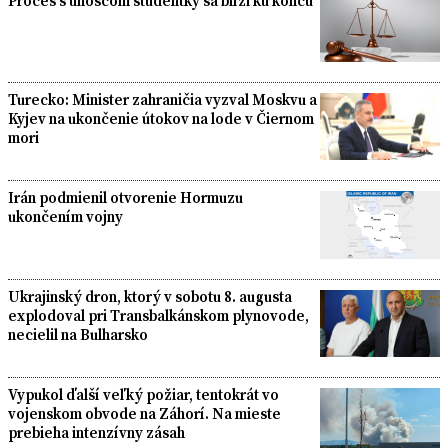
Proces s únoscom študentky sa blíži ku koncu
Turecko: Minister zahraničia vyzval Moskvu a
Kyjev na ukončenie útokov na lode v Čiernom
mori
Irán podmienil otvorenie Hormuzu
ukončením vojny
Ukrajinský dron, ktorý v sobotu 8. augusta
explodoval pri Transbalkánskom plynovode,
necielil na Bulharsko
Vypukol ďalší veľký požiar, tentokrát vo
vojenskom obvode na Záhorí. Na mieste
prebieha intenzívny zásah