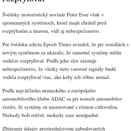
Švédsky motoristický novinár Peter Esse však v
spomenutých systémoch, ktoré majú chrániť pred
rozptýlením a únavou, vidí aj nebezpečenstvo.
Pre švédsku edíciu Epoch Times uviedol, že pri vozidlách s
novým systémom sa ukázalo, že samotné systémy môžu
vodičov rozptyľovať. Podľa jeho slov existuje
nebezpečenstvo, že všetky tieto varovné signály budú
vodiča rozptyľovať viac, ako keby ich vôbec nemal.
Podľa najväčšieho nemeckého a európskeho
automobilového klubu ADAC sa pri testoch automobilov
zistilo, že systémy sú nastavované s rôznou citlivosťou.
Niekedy boli rušivé, inokedy zase nenápadné.
Zbieranie údajov prostredníctvom zabudovaných