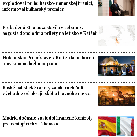
explodoval pri bulharsko-rumunskej hranici,
informoval bulharský premiér
Prebudená Etna pozastavila v sobotu 8.
augusta dopoludnia prílety na letisko v Katánii
Holandsko: Pri prístave v Rotterdame horeli
tony komunálneho odpadu
Ruské balistické rakety zabili troch ľudí
východne od ukrajinského hlavného mesta
Madrid dočasne zaviedol hraničné kontroly
pre cestujúcich z Talianska