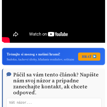
Trénujte si mozog s našimi hrami!
HRAŤ
Sudoku, šachové úlohy, hľadanie rozdielov, solitaire
Páčil sa vám tento článok? Napíšte
nám svoj názor a prípadne
zanechajte kontakt, ak chcete
odpoveď.