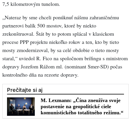
7,5 kilometrovým tunelom.
„Nateraz by sme chceli ponúknuť nášmu zahraničnému
partnerovi balík 500 mostov, ktoré by niekto
zrekonštruoval. Štát by to potom splácal v klasickom
procese PPP projektu niekoľko rokov a ten, kto by tieto
mosty zmodernizoval, by sa celé obdobie o tieto mosty
staral,“ uviedol R. Fico na spoločnom brífingu s ministrom
dopravy Jozefom Rážom ml. (nominant Smer-SD) počas
kontrolného dňa na rezorte dopravy.