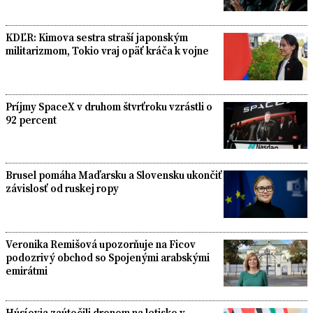
KDĽR: Kimova sestra straší japonským
militarizmom, Tokio vraj opäť kráča k vojne
Príjmy SpaceX v druhom štvrťroku vzrástli o
92 percent
Brusel pomáha Maďarsku a Slovensku ukončiť
závislosť od ruskej ropy
Veronika Remišová upozorňuje na Ficov
podozrivý obchod so Spojenými arabskými
emirátmi
Húsíovia zaútočili dronom na letisko v