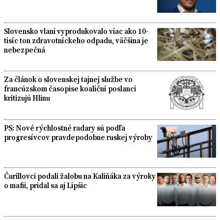
Slovensko vlani vyprodukovalo viac ako 10-
tisíc ton zdravotníckeho odpadu, väčšina je
nebezpečná
Za článok o slovenskej tajnej službe vo
francúzskom časopise koaliční poslanci
kritizujú Hlinu
PS: Nové rýchlostné radary sú podľa
progresívcov pravdepodobne ruskej výroby
Čurillovci podali žalobu na Kaliňáka za výroky
o mafii, pridal sa aj Lipšic