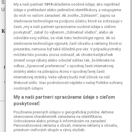
Švédska
Turecká
My a naši partneri
1019
ukladáme osobné údaje, ako napríklad
Ukrajinská
Vietnamská
údaje o prehliadaní alebo jedinečné identifikátory, a vstupujeme
do nich vo vašom zariadení. Ak zvolíte „Súhlasím“, zapnú sa
sledovacie technológie na podporu účelov, ktoré sa zobrazujú v
časti „my a naši partneri spracúvame osobné údaje s cieľom
Kde nás nájdete
poskytnúť“, zatiaľ čo výberom „Odmetnuť všetko“, alebo ak
odvoláte svoj súhlas, sa však tieto technológie vypnú. Ak sú
sledovacie technológie vypnuté, časť obsahu a reklamy, ktoré si
Facebook
prezeráte, nemusia byť také dôležité pre vás. V prípade potreby
Instagram
môžete túto ponuku znova zobraziť, ak chcete kedykoľvek
G
Ganjing
zmeniť svoje výbery alebo odvolať súhlas tak, že kliknete na
odkaz „Spravovať preferencie“ v spodnej časti internetovej
Youtube
stránky alebo na plávajúcu ikonu v spodnej ľavej časti
Twitter
internetovej stránky. Vaše výbery budú mať účinok na náš
Telegram
Webové sídlo. Viac podrobností nájdete v našej Politike ochrany
osobných údajov.
RSS
My a naši partneri spracúvame údaje s cieľom
poskytovať:
© 2026 Epoch Times Slovensko
Používanie presných údajov o geografickej polohe. Aktívne
skenovanie charakteristík zariadenia na identifikáciu.
Uchovávanie alebo prístup k informáciám na zariadení.
Všetky práva vyhradené. Publikovanie alebo ďalšie šírenie
Personalizovaná reklama a obsah, meranie reklamy a obsahu,
správ a fotografií zo zdrojov TASR je bez
prieskum cieľových skupín a vývoj služieb.