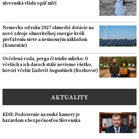
slovenská vláda opäť mlčí
Nemecko od roku 2027 obmedzí dotácie na
nové zdroje obnoviteľnej energie kvôli
preťaženiu siete a neúnosným nákladom
(Komentár)
Ovčelená voda, perga či trúdie mlieko: O
včelách a ich daroch stále nevieme všetko,
hovorí včelár Ľudovít Augustinek (Rozhovor)
AKTUALITY
KDH: Podozrenie na ruské kamery je
hazardom s bezpečnosťou Slovenska