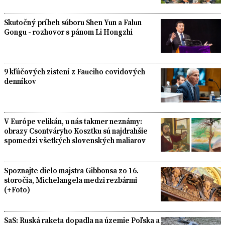
Skutočný príbeh súboru Shen Yun a Falun
Gongu - rozhovor s pánom Li Hongzhi
9 kľúčových zistení z Fauciho covidových
denníkov
V Európe velikán, u nás takmer neznámy:
obrazy Csontváryho Kosztku sú najdrahšie
spomedzi všetkých slovenských maliarov
Spoznajte dielo majstra Gibbonsa zo 16.
storočia, Michelangela medzi rezbármi
(+Foto)
SaS: Ruská raketa dopadla na územie Poľska a