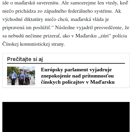
ide o maďarskú suverenitu. Ale samozrejme len vtedy, keď
niečo prichádza zo západného federálneho systému. Ak
východné diktatúry niečo chcú, maďarská vláda je
pripravená im poslúžiť.“ Následne vyjadril presvedčenie, že
sa nebudú nečinne prizerať, ako v Maďarsku „zúri“ polícia
Čínskej komunistickej strany.