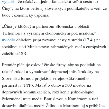
vyjadril
, že očakáva „jednu fantastickú veľkú cestu do
Číny”, na ktorú berie aj slovenských podnikateľov a verí, že
bude ekonomicky úspešná.
„Čína je kľúčovým partnerom Slovenska v oblasti
Tichomoria s výrazným ekonomickým potenciálom,”
uviedlo
ohľadom pripravovanej cesty v stredu (17.4.) na
sociálnej sieti Ministerstvo zahraničných vecí a európskych
záležitostí SR.
Premiér plánuje osloviť čínske firmy, aby sa podieľali na
rekonštrukcii a vybudovaní dopravnej infraštruktúry na
Slovensku formou projektov verejno-súkromného
partnerstva (PPP). Má ísť o obnovu 500 mostov na
dopravných komunikáciách, rozšírenie jednokoľajnej
železničnej trate medzi Bratislavou a Komárnom a tiež
dostavbu diaľnice medzi Žilinou a Martinom aj s približne