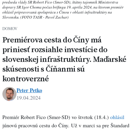
predseda vlády SR Robert Fico (Smer-SD), štátny tajomník Ministerstva
dopravy SR Igor Choma počas brífingu 19. apríla 2024, na ktorom premiér
ohlásil pripravovanú spoluprácu s Čínou v oblasti infraštruktúry na
Slovensku. (FOTO TASR - Pavol Zachar)
DOMOV
Premiérova cesta do Číny má
priniesť rozsiahle investície do
slovenskej infraštruktúry. Maďarské
skúsenosti s Číňanmi sú
kontroverzné
Peter Petko
19.04.2024
Peter
Petko
Premiér Robert Fico (Smer-SD) vo štvrtok (18.4.)
ohlásil
júnovú pracovnú cestu do Číny. Už v marci sa pre Štandard