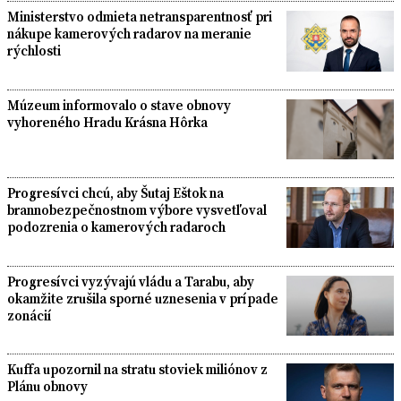
Ministerstvo odmieta netransparentnosť pri
nákupe kamerových radarov na meranie
rýchlosti
Múzeum informovalo o stave obnovy
vyhoreného Hradu Krásna Hôrka
Progresívci chcú, aby Šutaj Eštok na
brannobezpečnostnom výbore vysvetľoval
podozrenia o kamerových radaroch
Progresívci vyzývajú vládu a Tarabu, aby
okamžite zrušila sporné uznesenia v prípade
zonácií
Kuffa upozornil na stratu stoviek miliónov z
Plánu obnovy