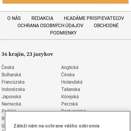
O NÁS
REDAKCIA
HĽADÁME PRISPIEVATEĽOV
OCHRANA OSOBNÝCH ÚDAJOV
OBCHODNÉ
PODMIENKY
36 krajín, 23 jazykov
Česká
Anglická
Bulharská
Čínska
Francúzska
Holandská
Indonézska
Talianska
Japonská
Kórejská
Nemecká
Perzská
Poľská
Portugalská
Rumunská
Ruská
Záleží nám na ochrane vášho súkromia
Grécka
Španielska