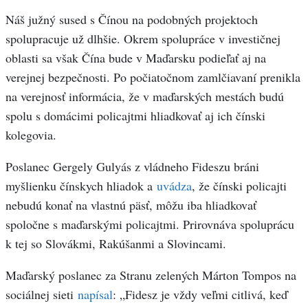
Náš južný sused s Čínou na podobných projektoch
spolupracuje už dlhšie. Okrem spolupráce v investičnej
oblasti sa však Čína bude v Maďarsku podieľať aj na
verejnej bezpečnosti. Po počiatočnom zamlčiavaní prenikla
na verejnosť informácia, že v maďarských mestách budú
spolu s domácimi policajtmi hliadkovať aj ich čínski
kolegovia.
Poslanec Gergely Gulyás z vládneho Fideszu bráni
myšlienku čínskych hliadok a
uvádza
, že čínski policajti
nebudú konať na vlastnú päsť, môžu iba hliadkovať
spoločne s maďarskými policajtmi. Prirovnáva spoluprácu
k tej so Slovákmi, Rakúšanmi a Slovincami.
Maďarský poslanec za Stranu zelených Márton Tompos na
sociálnej sieti
napísal
: „Fidesz je vždy veľmi citlivá, keď