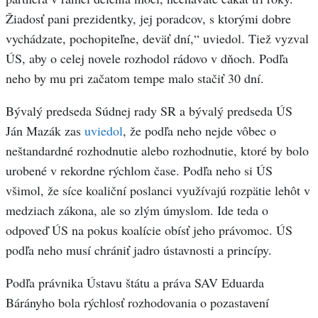
Žiadosť pani prezidentky, jej poradcov, s ktorými dobre
vychádzate, pochopiteľne, deväť dní,“ uviedol. Tiež vyzval
ÚS, aby o celej novele rozhodol rádovo v dňoch. Podľa
neho by mu pri začatom tempe malo stačiť 30 dní.
Bývalý predseda Súdnej rady SR a bývalý predseda ÚS
Ján Mazák zas
uviedol
, že podľa neho nejde vôbec o
neštandardné rozhodnutie alebo rozhodnutie, ktoré by bolo
urobené v rekordne rýchlom čase. Podľa neho si ÚS
všimol, že síce koaliční poslanci využívajú rozpätie lehôt v
medziach zákona, ale so zlým úmyslom. Ide teda o
odpoveď ÚS na pokus koalície obísť jeho právomoc. ÚS
podľa neho musí chrániť jadro ústavnosti a princípy.
Podľa právnika Ústavu štátu a práva SAV Eduarda
Bárányho bola rýchlosť rozhodovania o pozastavení