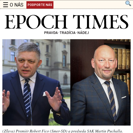
☰
O NÁS
PODPORTE NÁS
(Zľava) Premiér Robert Fico (Smer-SD) a predseda SAK Martin Puchalla.