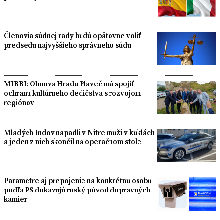
Členovia súdnej rady budú opätovne voliť
predsedu najvyššieho správneho súdu
MIRRI: Obnova Hradu Plaveč má spojiť
ochranu kultúrneho dedičstva s rozvojom
regiónov
Mladých Indov napadli v Nitre muži v kuklách
a jeden z nich skončil na operačnom stole
Parametre aj prepojenie na konkrétnu osobu
podľa PS dokazujú ruský pôvod dopravných
kamier