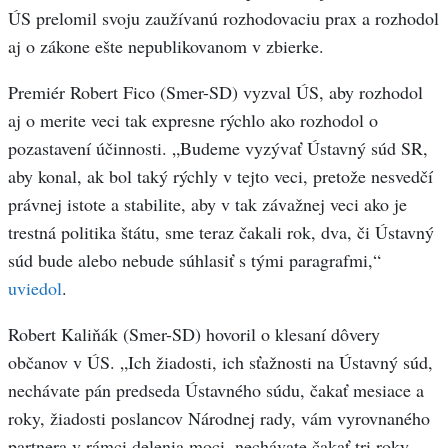
ÚS prelomil svoju zaužívanú rozhodovaciu prax a rozhodol
aj o zákone ešte nepublikovanom v zbierke.
Premiér Robert Fico (Smer-SD) vyzval ÚS, aby rozhodol
aj o merite veci tak expresne rýchlo ako rozhodol o
pozastavení účinnosti. „Budeme vyzývať Ústavný súd SR,
aby konal, ak bol taký rýchly v tejto veci, pretože nesvedčí
právnej istote a stabilite, aby v tak závažnej veci ako je
trestná politika štátu, sme teraz čakali rok, dva, či Ústavný
súd bude alebo nebude súhlasiť s tými paragrafmi,“
uviedol
.
Robert Kaliňák (Smer-SD) hovoril o klesaní dôvery
občanov v ÚS. „Ich žiadosti, ich sťažnosti na Ústavný súd,
nechávate pán predseda Ústavného súdu, čakať mesiace a
roky, žiadosti poslancov Národnej rady, vám vyrovnaného
partnera v rámci delenia moci, nechávate čakať tri roky.