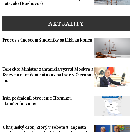
natrvalo (Rozhovor)
AKTUALITY
Proces s únoscom študentky sa blíži ku koncu
Turecko: Minister zahraničia vyzval Moskvu a
Kyjev na ukončenie útokov na lode v Čiernom
mori
Irán podmienil otvorenie Hormuzu
ukončením vojny
Ukrajinský dron, ktorý v sobotu 8. augusta