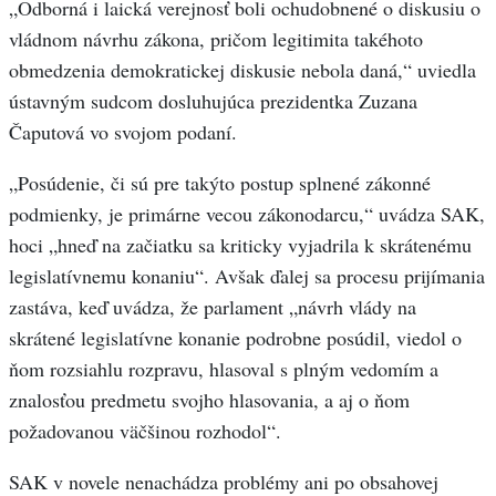
„Odborná i laická verejnosť boli ochudobnené o diskusiu o
vládnom návrhu zákona, pričom legitimita takéhoto
obmedzenia demokratickej diskusie nebola daná,“ uviedla
ústavným sudcom dosluhujúca prezidentka Zuzana
Čaputová vo svojom podaní.
„Posúdenie, či sú pre takýto postup splnené zákonné
podmienky, je primárne vecou zákonodarcu,“ uvádza SAK,
hoci „hneď na začiatku sa kriticky vyjadrila k skrátenému
legislatívnemu konaniu“. Avšak ďalej sa procesu prijímania
zastáva, keď uvádza, že parlament „návrh vlády na
skrátené legislatívne konanie podrobne posúdil, viedol o
ňom rozsiahlu rozpravu, hlasoval s plným vedomím a
znalosťou predmetu svojho hlasovania, a aj o ňom
požadovanou väčšinou rozhodol“.
SAK v novele nenachádza problémy ani po obsahovej