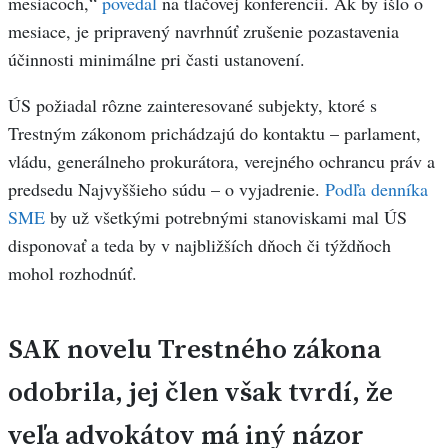
mesiacoch,“
povedal
na tlačovej konferencii. Ak by išlo o
mesiace, je pripravený navrhnúť zrušenie pozastavenia
účinnosti minimálne pri časti ustanovení.
ÚS požiadal rôzne zainteresované subjekty, ktoré s
Trestným zákonom prichádzajú do kontaktu – parlament,
vládu, generálneho prokurátora, verejného ochrancu práv a
predsedu Najvyššieho súdu – o vyjadrenie.
Podľa denníka
SME
by už všetkými potrebnými stanoviskami mal ÚS
disponovať a teda by v najbližších dňoch či týždňoch
mohol rozhodnúť.
SAK novelu Trestného zákona
odobrila
, jej člen však tvrdí, že
veľa advokátov má iný názor