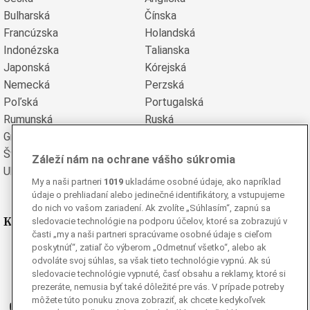
Bulharská
Čínska
Francúzska
Holandská
Indonézska
Talianska
Japonská
Kórejská
Nemecká
Perzská
Poľská
Portugalská
Rumunská
Ruská
Grécka
Španielska
Švédska
Turecká
Záleží nám na ochrane vášho súkromia
Ukrajinská
Vietnamská
My a naši partneri
1019
ukladáme osobné údaje, ako napríklad
údaje o prehliadaní alebo jedinečné identifikátory, a vstupujeme
do nich vo vašom zariadení. Ak zvolíte „Súhlasím“, zapnú sa
Kde nás nájdete
sledovacie technológie na podporu účelov, ktoré sa zobrazujú v
časti „my a naši partneri spracúvame osobné údaje s cieľom
poskytnúť“, zatiaľ čo výberom „Odmetnuť všetko“, alebo ak
Facebook
odvoláte svoj súhlas, sa však tieto technológie vypnú. Ak sú
Instagram
sledovacie technológie vypnuté, časť obsahu a reklamy, ktoré si
G
prezeráte, nemusia byť také dôležité pre vás. V prípade potreby
Ganjing
môžete túto ponuku znova zobraziť, ak chcete kedykoľvek
Youtube