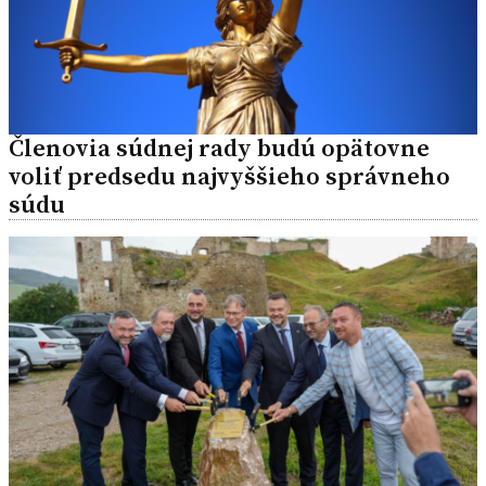
Členovia súdnej rady budú opätovne
voliť predsedu najvyššieho správneho
súdu