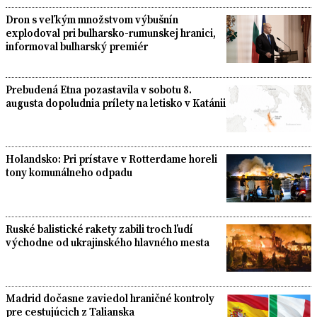
Dron s veľkým množstvom výbušnín
explodoval pri bulharsko-rumunskej hranici,
informoval bulharský premiér
Prebudená Etna pozastavila v sobotu 8.
augusta dopoludnia prílety na letisko v Katánii
Holandsko: Pri prístave v Rotterdame horeli
tony komunálneho odpadu
Ruské balistické rakety zabili troch ľudí
východne od ukrajinského hlavného mesta
Madrid dočasne zaviedol hraničné kontroly
pre cestujúcich z Talianska