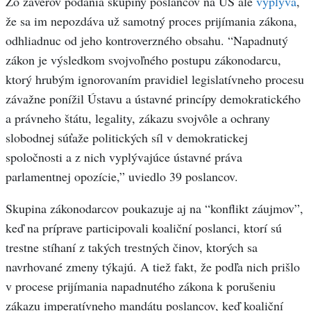
Zo záverov podania skupiny poslancov na ÚS ale
vyplýva
,
že sa im nepozdáva už samotný proces prijímania zákona,
odhliadnuc od jeho kontroverzného obsahu. “Napadnutý
zákon je výsledkom svojvoľného postupu zákonodarcu,
ktorý hrubým ignorovaním pravidiel legislatívneho procesu
závažne ponížil Ústavu a ústavné princípy demokratického
a právneho štátu, legality, zákazu svojvôle a ochrany
slobodnej súťaže politických síl v demokratickej
spoločnosti a z nich vyplývajúce ústavné práva
parlamentnej opozície,” uviedlo 39 poslancov.
Skupina zákonodarcov poukazuje aj na “konflikt záujmov”,
keď na príprave participovali koaliční poslanci, ktorí sú
trestne stíhaní z takých trestných činov, ktorých sa
navrhované zmeny týkajú. A tiež fakt, že podľa nich prišlo
v procese prijímania napadnutého zákona k porušeniu
zákazu imperatívneho mandátu poslancov, keď koaliční