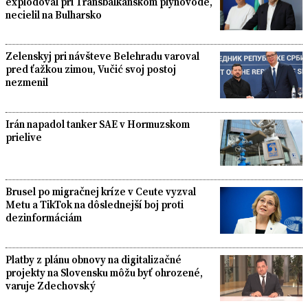
explodoval pri Transbalkánskom plynovode,
necielil na Bulharsko
Zelenskyj pri návšteve Belehradu varoval
pred ťažkou zimou, Vučić svoj postoj
nezmenil
Irán napadol tanker SAE v Hormuzskom
prielive
Brusel po migračnej kríze v Ceute vyzval
Metu a TikTok na dôslednejší boj proti
dezinformáciám
Platby z plánu obnovy na digitalizačné
projekty na Slovensku môžu byť ohrozené,
varuje Zdechovský