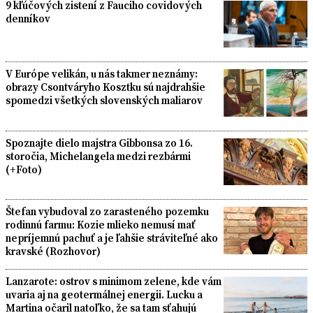
9 kľúčových zistení z Fauciho covidových
denníkov
V Európe velikán, u nás takmer neznámy:
obrazy Csontváryho Kosztku sú najdrahšie
spomedzi všetkých slovenských maliarov
Spoznajte dielo majstra Gibbonsa zo 16.
storočia, Michelangela medzi rezbármi
(+Foto)
Štefan vybudoval zo zarasteného pozemku
rodinnú farmu: Kozie mlieko nemusí mať
nepríjemnú pachuť a je ľahšie stráviteľné ako
kravské (Rozhovor)
Lanzarote: ostrov s minimom zelene, kde vám
uvaria aj na geotermálnej energii. Lucku a
Martina očaril natoľko, že sa tam sťahujú