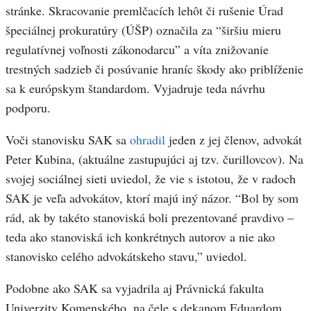
stránke. Skracovanie premlčacích lehôt či rušenie Úrad
špeciálnej prokuratúry (ÚŠP) označila za “širšiu mieru
regulatívnej voľnosti zákonodarcu” a víta znižovanie
trestných sadzieb či posúvanie hraníc škody ako priblíženie
sa k európskym štandardom. Vyjadruje teda návrhu
podporu.
Voči stanovisku SAK sa
ohradil
jeden z jej členov, advokát
Peter Kubina, (aktuálne zastupujúci aj tzv. čurillovcov). Na
svojej sociálnej sieti uviedol, že vie s istotou, že v radoch
SAK je veľa advokátov, ktorí majú iný názor. “Bol by som
rád, ak by takéto stanoviská boli prezentované pravdivo –
teda ako stanoviská ich konkrétnych autorov a nie ako
stanovisko celého advokátskeho stavu,” uviedol.
Podobne ako SAK sa vyjadrila aj Právnická fakulta
Univerzity Komenského, na čele s dekanom Eduardom