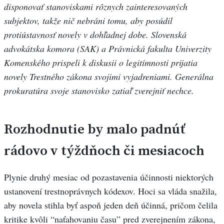
disponovať stanoviskami rôznych zainteresovaných
subjektov, takže nič nebráni tomu, aby posúdil
protiústavnosť novely v dohľadnej dobe. Slovenská
advokátska komora (SAK) a Právnická fakulta Univerzity
Komenského prispeli k diskusii o legitímnosti prijatia
novely Trestného zákona svojimi vyjadreniami. Generálna
prokuratúra svoje stanovisko zatiaľ zverejniť nechce.
Rozhodnutie by malo padnúť
rádovo v týždňoch či mesiacoch
Plynie druhý mesiac od pozastavenia účinnosti niektorých
ustanovení trestnoprávnych kódexov. Hoci sa vláda snažila,
aby novela stihla byť aspoň jeden deň účinná, pričom čelila
kritike kvôli “naťahovaniu času” pred zverejnením zákona,