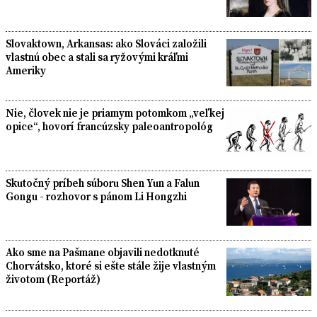
Slovaktown, Arkansas: ako Slováci založili
vlastnú obec a stali sa ryžovými kráľmi
Ameriky
Nie, človek nie je priamym potomkom „veľkej
opice“, hovorí francúzsky paleoantropológ
Skutočný príbeh súboru Shen Yun a Falun
Gongu - rozhovor s pánom Li Hongzhi
Ako sme na Pašmane objavili nedotknuté
Chorvátsko, ktoré si ešte stále žije vlastným
životom (Reportáž)