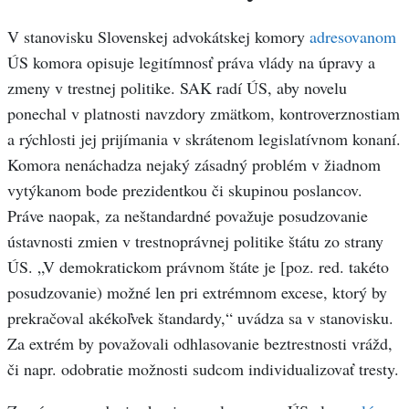
V stanovisku Slovenskej advokátskej komory
adresovanom
ÚS komora opisuje legitímnosť práva vlády na úpravy a
zmeny v trestnej politike. SAK radí ÚS, aby novelu
ponechal v platnosti navzdory zmätkom, kontroverznostiam
a rýchlosti jej prijímania v skrátenom legislatívnom konaní.
Komora nenáchadza nejaký zásadný problém v žiadnom
vytýkanom bode prezidentkou či skupinou poslancov.
Práve naopak, za neštandardné považuje posudzovanie
ústavnosti zmien v trestnoprávnej politike štátu zo strany
ÚS. „V demokratickom právnom štáte je [poz. red. takéto
posudzovanie) možné len pri extrémnom excese, ktorý by
prekračoval akékoľvek štandardy,“ uvádza sa v stanovisku.
Za extrém by považovali odhlasovanie beztrestnosti vrážd,
či napr. odobratie možnosti sudcom individualizovať tresty.