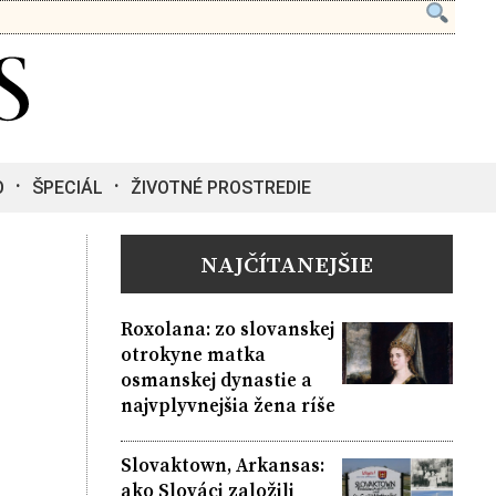
O
ŠPECIÁL
ŽIVOTNÉ PROSTREDIE
NAJČÍTANEJŠIE
Roxolana: zo slovanskej
otrokyne matka
osmanskej dynastie a
najvplyvnejšia žena ríše
Slovaktown, Arkansas:
ako Slováci založili