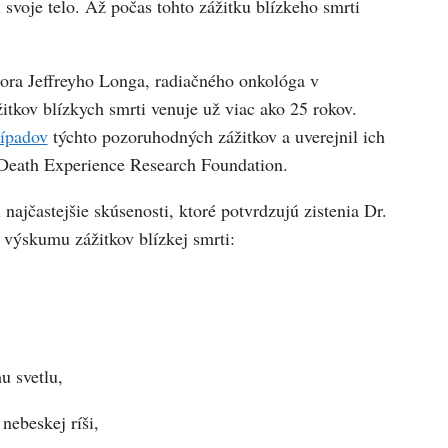
i svoje telo. Až počas tohto zážitku blízkeho smrti
ora Jeffreyho Longa, radiačného onkológa v
kov blízkych smrti venuje už viac ako 25 rokov.
rípadov
týchto pozoruhodných zážitkov a uverejnil ich
-Death Experience Research Foundation.
ajčastejšie skúsenosti, ktoré potvrdzujú zistenia Dr.
ýskumu zážitkov blízkej smrti:
 svetlu,
nebeskej ríši,