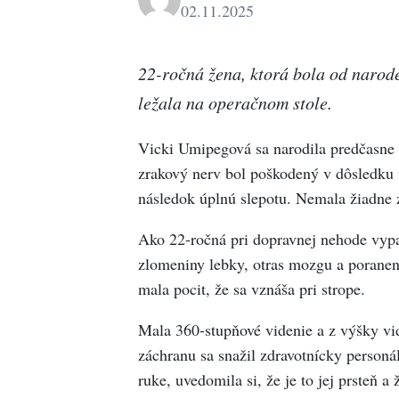
02.11.2025
22-ročná žena, ktorá bola od narod
ležala na operačnom stole.
Vicki Umipegová sa narodila predčasne v 
zrakový nerv bol poškodený v dôsledku 
následok úplnú slepotu. Nemala žiadne 
Ako 22-ročná pri dopravnej nehode vypad
zlomeniny lebky, otras mozgu a poranen
mala pocit, že sa vznáša pri strope.
Mala 360-stupňové videnie a z výšky vid
záchranu sa snažil zdravotnícky personá
ruke, uvedomila si, že je to jej prsteň a