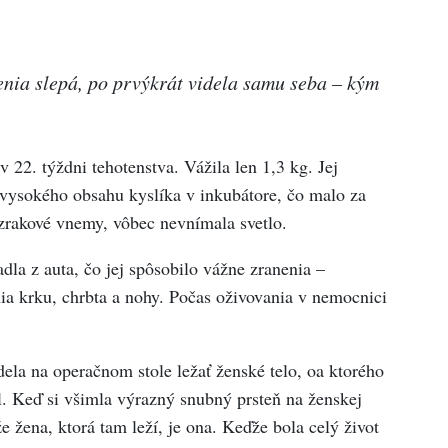
enia slepá, po prvýkrát videla samu seba – kým
22. týždni tehotenstva. Vážila len 1,3 kg. Jej
vysokého obsahu kyslíka v inkubátore, čo malo za
zrakové vnemy, vôbec nevnímala svetlo.
la z auta, čo jej spôsobilo vážne zranenia –
ia krku, chrbta a nohy. Počas oživovania v nemocnici
ela na operačnom stole ležať ženské telo, oa ktorého
l. Keď si všimla výrazný snubný prsteň na ženskej
 že žena, ktorá tam leží, je ona. Keďže bola celý život