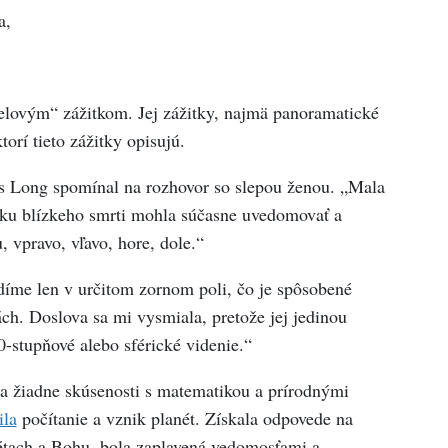
a,
elovým“ zážitkom. Jej zážitky, najmä panoramatické
torí tieto zážitky opisujú.
 Long spomínal na rozhovor so slepou ženou. „Mala
itku blízkeho smrti mohla súčasne uvedomovať a
 vpravo, vľavo, hore, dole.“
idíme len v určitom zornom poli, čo je spôsobené
ch. Doslova sa mi vysmiala, pretože jej jedinou
-stupňové alebo sférické videnie.“
a žiadne skúsenosti s matematikou a prírodnými
ila
počítanie a vznik planét. Získala odpovede na
nétach a Bohu, bola zaplavená vedomosťami a