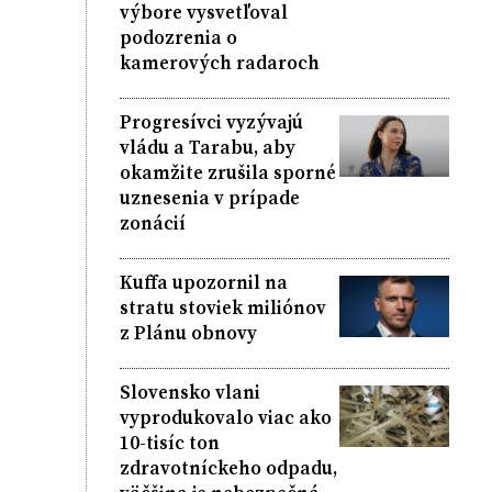
výbore vysvetľoval
podozrenia o
kamerových radaroch
Progresívci vyzývajú
vládu a Tarabu, aby
okamžite zrušila sporné
uznesenia v prípade
zonácií
Kuffa upozornil na
stratu stoviek miliónov
z Plánu obnovy
Slovensko vlani
vyprodukovalo viac ako
10-tisíc ton
zdravotníckeho odpadu,