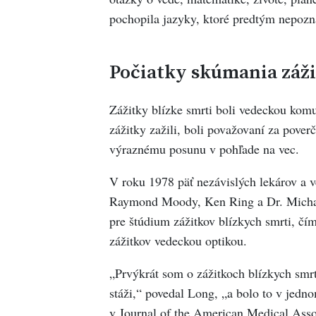
pochopila jazyky, ktoré predtým nepozn
Počiatky skúmania záži
Zážitky blízke smrti boli vedeckou komun
zážitky zažili, boli považovaní za pover
výraznému posunu v pohľade na vec.
V roku 1978 päť nezávislých lekárov a 
Raymond Moody, Ken Ring a Dr. Mich
pre štúdium zážitkov blízkych smrti, čí
zážitkov vedeckou optikou.
„Prvýkrát som o zážitkoch blízkych smrt
stáži,“ povedal Long, „a bolo to v jedno
v Journal of the American Medical Asso