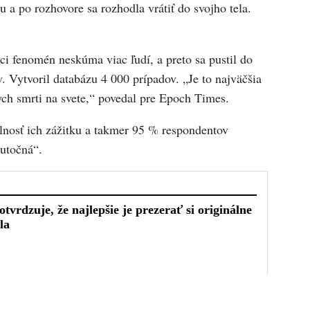
u a po rozhovore sa rozhodla vrátiť do svojho tela.
ci fenomén neskúma viac ľudí, a preto sa pustil do
. Vytvoril databázu 4 000 prípadov. „Je to najväčšia
kych smrti na svete,“ povedal pre Epoch Times.
lnosť ich zážitku a takmer 95 % respondentov
kutočná“.