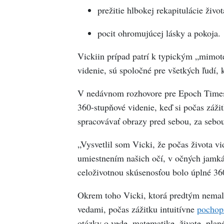
prežitie hlbokej rekapitulácie život
pocit ohromujúcej lásky a pokoja.
Vickiin prípad patrí k typickým „mimot
videnie, sú spoločné pre všetkých ľudí, k
V nedávnom rozhovore pre Epoch Times
360-stupňové videnie, keď si počas záž
spracovávať obrazy pred sebou, za sebou,
„Vysvetlil som Vicki, že počas života v
umiestnením našich očí, v očných jamká
celoživotnou skúsenosťou bolo úplné 360
Okrem toho Vicki, ktorá predtým nemal
vedami, počas zážitku intuitívne
pochop
otázky o vede, matematike, živote, pla