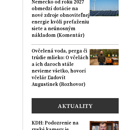
Nemecko od roku 2027
obmedzí dotácie na
nové zdroje obnoviteľnej
energie kvôli preťaženiu
siete a neúnosným
nákladom (Komentár)
Ovčelená voda, perga či
trúdie mlieko: O včelách
a ich daroch stále
nevieme všetko, hovorí
včelár Ľudovít
Augustinek (Rozhovor)
AKTUALITY
KDH: Podozrenie na
ruské kamery je