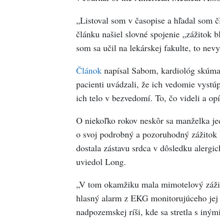
„Listoval som v časopise a hľadal som 
článku našiel slovné spojenie „zážitok b
som sa učil na lekárskej fakulte, to nevy
Článok
napísal Sabom, kardiológ skúmajú
pacienti uvádzali, že ich vedomie vystúp
ich telo v bezvedomí. To, čo videli a op
O niekoľko rokov neskôr sa manželka je
o svoj podrobný a pozoruhodný zážitok b
dostala zástavu srdca v dôsledku alergick
uviedol Long.
„V tom okamžiku mala mimotelový zážit
hlasný alarm z EKG monitorujúceho jej s
nadpozemskej ríši, kde sa stretla s iným