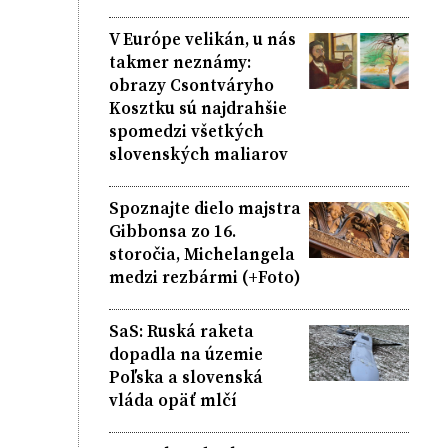
V Európe velikán, u nás
takmer neznámy:
obrazy Csontváryho
Kosztku sú najdrahšie
spomedzi všetkých
slovenských maliarov
Spoznajte dielo majstra
Gibbonsa zo 16.
storočia, Michelangela
medzi rezbármi (+Foto)
SaS: Ruská raketa
dopadla na územie
Poľska a slovenská
vláda opäť mlčí