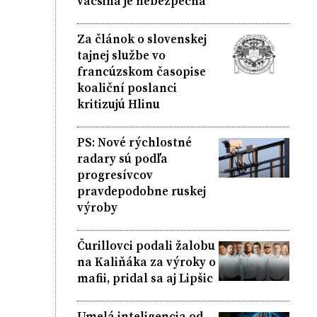
väčšina je nebezpečná
Za článok o slovenskej
tajnej službe vo
francúzskom časopise
koaliční poslanci
kritizujú Hlinu
PS: Nové rýchlostné
radary sú podľa
progresívcov
pravdepodobne ruskej
výroby
Čurillovci podali žalobu
na Kaliňáka za výroky o
mafii, pridal sa aj Lipšic
Umelá inteligencia od