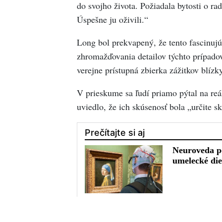
do svojho života. Požiadala bytosti o rad
Úspešne ju oživili.“
Long bol prekvapený, že tento fascinujú
zhromažďovania detailov týchto prípadov
verejne prístupná zbierka zážitkov blíz
V prieskume sa ľudí priamo pýtal na reá
uviedlo, že ich skúsenosť bola „určite s