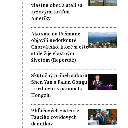
vlastnú obec a stali sa
ryžovými kráľmi
Ameriky
Ako sme na Pašmane
objavili nedotknuté
Chorvátsko, ktoré si ešte
stále žije vlastným
životom (Reportáž)
Skutočný príbeh súboru
Shen Yun a Falun Gongu
- rozhovor s pánom Li
Hongzhi
9 kľúčových zistení z
Fauciho covidových
denníkov