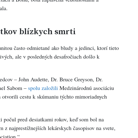
ala.
tkov blízkych smrti
itou často odmietané ako bludy a jedinci, ktorí tieto
čivých, ale v posledných desaťročiach došlo k
vedcov – John Audette, Dr. Bruce Greyson, Dr.
ael Sabom –
spolu
založili
Medzinárodnú asociáciu
m otvorili cestu k skúmaniu týchto mimoriadnych
i počul pred desiatkami rokov, keď som bol na
m z najprestížnejších lekárskych časopisov na svete,
ciation.“