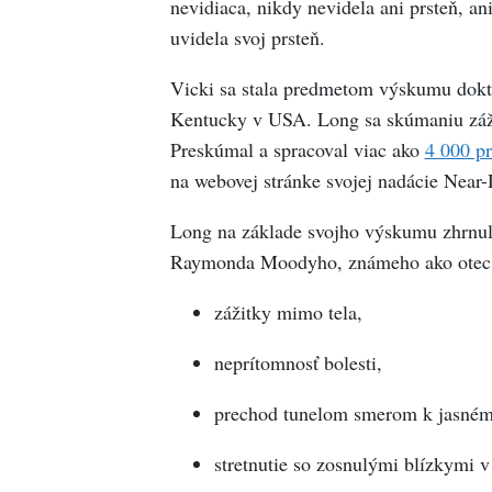
nevidiaca, nikdy nevidela ani prsteň, an
uvidela svoj prsteň.
Vicki sa stala predmetom výskumu dokt
Kentucky v USA. Long sa skúmaniu zážit
Preskúmal a spracoval viac ako
4 000 p
na webovej stránke svojej nadácie Near
Long na základe svojho výskumu zhrnul n
Raymonda Moodyho, známeho ako otec v
zážitky mimo tela,
neprítomnosť bolesti,
prechod tunelom smerom k jasnému
stretnutie so zosnulými blízkymi v 