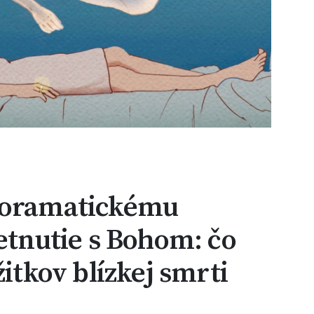
noramatickému
retnutie s Bohom: čo
žitkov blízkej smrti