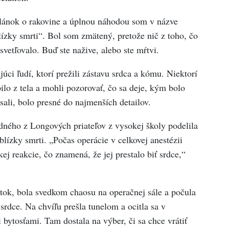
článok o rakovine a úplnou náhodou som v názve
lízky smrti“. Bol som zmätený, pretože nič z toho, čo
svetľovalo. Buď ste nažive, alebo ste mŕtvi.
ci ľudí, ktorí prežili zástavu srdca a kómu. Niektorí
ilo z tela a mohli pozorovať, čo sa deje, kým bolo
ísali, bolo presné do najmenších detailov.
dného z Longových priateľov z vysokej školy podelila
lízky smrti. „Počas operácie v celkovej anestézii
ej reakcie, čo znamená, že jej prestalo biť srdce,“
ok, bola svedkom chaosu na operačnej sále a počula
rdce. Na chvíľu prešla tunelom a ocitla sa v
i bytosťami. Tam dostala na výber, či sa chce vrátiť