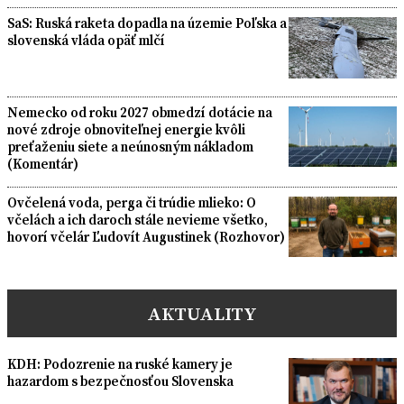
SaS: Ruská raketa dopadla na územie Poľska a
slovenská vláda opäť mlčí
Nemecko od roku 2027 obmedzí dotácie na
nové zdroje obnoviteľnej energie kvôli
preťaženiu siete a neúnosným nákladom
(Komentár)
Ovčelená voda, perga či trúdie mlieko: O
včelách a ich daroch stále nevieme všetko,
hovorí včelár Ľudovít Augustinek (Rozhovor)
AKTUALITY
KDH: Podozrenie na ruské kamery je
hazardom s bezpečnosťou Slovenska