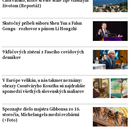
Chorvátsko, ktoré si ešte stále žije vlastným
životom (Reportáž)
Skutočný príbeh súboru Shen Yun a Falun
Gongu - rozhovor s pánom Li Hongzhi
9 kľúčových zistení z Fauciho covidových
denníkov
V Európe velikán, u nás takmer neznámy:
obrazy Csontváryho Kosztku sú najdrahšie
spomedzi všetkých slovenských maliarov
Spoznajte dielo majstra Gibbonsa zo 16.
storočia, Michelangela medzi rezbármi
(+Foto)