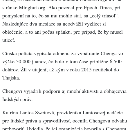
stránke Minghui.org. Ako povedal pre Epoch Times, pri
pomyslení na to, čo sa mu mohlo stať, sa „celý triasol“.
Nasledujúce dva mesiace sa neodvážil vyzliecť si
oblečenie, a to ani počas spánku, pre prípad, že by musel
utiecť.
Čínska polícia vypísala odmenu za vypátranie Chenga vo
výške 50 000 jüanov, čo bolo v tom čase približne 6 500
dolárov. Žil v utajení, až kým v roku 2015 neutiekol do
Thajska.
Chengovi vyjadrili podporu aj mnohí aktivisti a obhajcovia
ľudských práv.
Katrina Lantos Swettová, prezidentka Lantosovej nadácie
pre ľudské práva a spravodlivosť, ocenila Chengovu odvahu
prehovoriť. Uviedla, že jej organizácia hovorila s Chengom