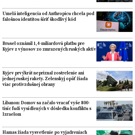
Umelá inteligencia od Anthropicu chcela pod
falošnou identitou šíriť škodlivý kód
Brusel oznámil 1,4-miliardovú platbu pre
Kyjev z výnosov zo zmrazených ruských aktív
Kyjev prvýkrát nepriznal zostrelenie ani
jednej ruskej rakety. Zelenskyj opäť žiada
viac protivzdušnej obrany
Libanon: Domov sa začalo vracať vyše 800-
tisíc ľudí vysídlených v dôsledku konfliktu s
Izraelom
Hamas žiada vysvetlenie po vyjadreniach