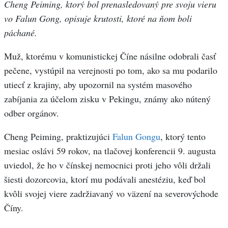
Cheng Peiming, ktorý bol prenasledovaný pre svoju vieru
vo Falun Gong, opisuje krutosti, ktoré na ňom boli
páchané.
Muž, ktorému v komunistickej Číne násilne odobrali časť
pečene, vystúpil na verejnosti po tom, ako sa mu podarilo
utiecť z krajiny, aby upozornil na systém masového
zabíjania za účelom zisku v Pekingu, známy ako nútený
odber orgánov.
Cheng Peiming, praktizujúci
Falun Gongu
, ktorý tento
mesiac oslávi 59 rokov, na tlačovej konferencii 9. augusta
uviedol, že ho v čínskej nemocnici proti jeho vôli držali
šiesti dozorcovia, ktorí mu podávali anestéziu, keď bol
kvôli svojej viere zadržiavaný vo väzení na severovýchode
Číny.