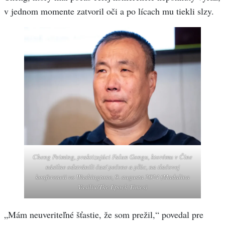
v jednom momente zatvoril oči a po lícach mu tiekli slzy.
Cheng Peiming, praktizujúci Falun Gongu, ktorému v Číne
násilne odstránili časť pečene a pľúc, na tlačovej
konferencii vo Washingtone, 9. augusta 2024 (Madalina
Vasiliu/The Epoch Times)
„Mám neuveriteľné šťastie, že som prežil,“ povedal pre