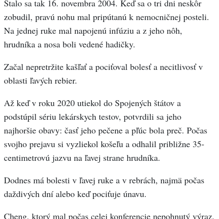
Stalo sa tak 16. novembra 2004. Keď sa o tri dni neskôr
zobudil, pravú nohu mal pripútanú k nemocničnej posteli.
Na jednej ruke mal napojenú infúziu a z jeho nôh,
hrudníka a nosa boli vedené hadičky.
Začal nepretržite kašľať a pociťoval bolesť a necitlivosť v
oblasti ľavých rebier.
Až keď v roku 2020 utiekol do Spojených štátov a
podstúpil sériu lekárskych testov, potvrdili sa jeho
najhoršie obavy: časť jeho pečene a pľúc bola preč. Počas
svojho prejavu si vyzliekol košeľu a odhalil približne 35-
centimetrovú jazvu na ľavej strane hrudníka.
Dodnes má bolesti v ľavej ruke a v rebrách, najmä počas
daždivých dní alebo keď pociťuje únavu.
Cheng, ktorý mal počas celej konferencie nepohnutý výraz,