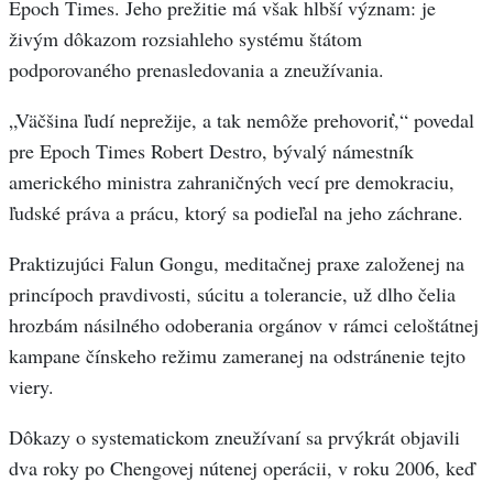
Epoch Times. Jeho prežitie má však hlbší význam: je
živým dôkazom rozsiahleho systému štátom
podporovaného prenasledovania a zneužívania.
„Väčšina ľudí neprežije, a tak nemôže prehovoriť,“ povedal
pre Epoch Times Robert Destro, bývalý námestník
amerického ministra zahraničných vecí pre demokraciu,
ľudské práva a prácu, ktorý sa podieľal na jeho záchrane.
Praktizujúci Falun Gongu, meditačnej praxe založenej na
princípoch pravdivosti, súcitu a tolerancie, už dlho čelia
hrozbám násilného odoberania orgánov v rámci celoštátnej
kampane čínskeho režimu zameranej na odstránenie tejto
viery.
Dôkazy o systematickom zneužívaní sa prvýkrát objavili
dva roky po Chengovej nútenej operácii, v roku 2006, keď