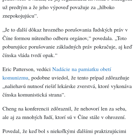
už predtým a že jeho výpoveď považuje za „hlboko
znepokojujúcu“.
„Je to ďalší dôkaz hrozného porušovania ľudských práv v
Číne formou núteného odberu orgánov,“ povedala. „Toto
poburujúce porušovanie základných práv pokračuje, aj keď
čínska vláda tvrdí opak.“
Eric Patterson, vedúci
Nadácie na pamiatku obetí
komunizmu
, podobne uviedol, že tento prípad zdôrazňuje
„naliehavú nutnosť riešiť lekárske zverstvá, ktoré vykonáva
čínska komunistická strana“.
Cheng na konferencii zdôraznil, že nehovorí len za seba,
ale aj za mnohých ľudí, ktorí sú v Číne stále v ohrození.
Povedal, že keď bol s niekoľkými ďalšími praktizujúcimi