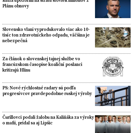
Kuffa upozornil na stratu stoviek miliónov z
Plánu obnovy
Slovensko vlani vyprodukovalo viac ako 10-
tisíc ton zdravotníckeho odpadu, väčšina je
nebezpečná
Za článok o slovenskej tajnej službe vo
francúzskom časopise koaliční poslanci
kritizujú Hlinu
PS: Nové rýchlostné radary sú podľa
progresívcov pravdepodobne ruskej výroby
Čurillovci podali žalobu na Kaliňáka za výroky
o mafii, pridal sa aj Lipšic