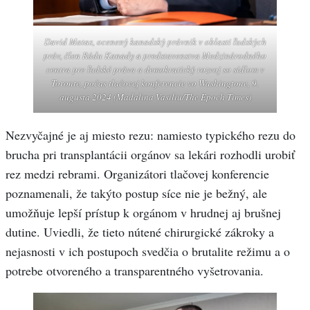
David Matas, ocenený kanadský právnik v oblasti ľudských
práv, člen Rádu Kanady a predstavenstva Medzinárodného
centra pre ľudské práva a demokratický rozvoj so sídlom v
Toronte, počas tlačovej konferencie vo Washingtone, 9.
augusta 2024 (Madalina Vasiliu/The Epoch Times)
Nezvyčajné je aj miesto rezu: namiesto typického rezu do
brucha pri transplantácii orgánov sa lekári rozhodli urobiť
rez medzi rebrami. Organizátori tlačovej konferencie
poznamenali, že takýto postup síce nie je bežný, ale
umožňuje lepší prístup k orgánom v hrudnej aj brušnej
dutine. Uviedli, že tieto nútené chirurgické zákroky a
nejasnosti v ich postupoch svedčia o brutalite režimu a o
potrebe otvoreného a transparentného vyšetrovania.