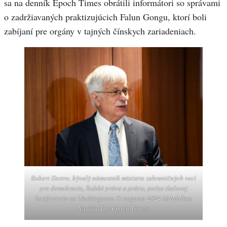
sa na denník Epoch Times obrátili informátori so správami
o zadržiavaných praktizujúcich Falun Gongu, ktorí boli
zabíjaní pre orgány v tajných čínskych zariadeniach.
Robert Destro, bývalý námestník ministra zahraničných vecí
pre demokraciu, ľudské práva a prácu, počas tlačovej
konferencie vo Washingtone, 9. augusta 2024 (Madalina
Vasiliu/The Epoch Times)