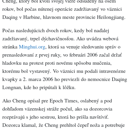
Cheng, ktorý bol kvôli svojej viere odsúdený na osem
rokov, bol počas nútenej operácie zadržiavaný vo väznici
Daqing v Harbine, hlavnom meste provincie Heilongjiang.
Počas nasledujúcich dvoch rokov, kedy bol naďalej
zadržiavaný, trpel dýchavičnosťou. Ako uvádza webová
stránka
Minghui.org
, ktorá sa venuje sledovaniu správ o
prenasledovaní z prvej ruky, vo februári 2006 začal držať
hladovku na protest proti novému spôsobu mučenia,
ktorému bol vystavený. Vo väznici mu podali intravenózne
kvapky a 2. marca 2006 ho previezli do nemocnice Daqing
Longnan, kde ho pripútali k lôžku.
Ako Cheng opísal pre Epoch Times, oslabený a pod
dohľadom väzenskej stráže počul, ako sa dozorcovia
rozprávajú s jeho sestrou, ktorá ho prišla navštíviť.
Dozorca klamal, že Cheng prehltol čepeľ noža a potrebuje