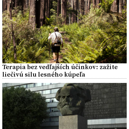
Terapia bez vedľajších účinkov: zažite
liečivú silu lesného kúpeľa