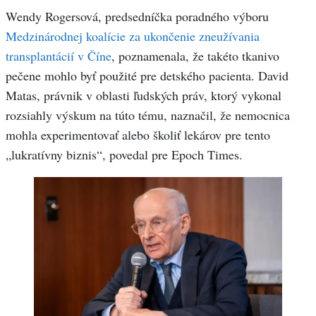
Wendy Rogersová, predsedníčka poradného výboru
Medzinárodnej koalície za ukončenie zneužívania
transplantácií v Číne
, poznamenala, že takéto tkanivo
pečene mohlo byť použité pre detského pacienta. David
Matas, právnik v oblasti ľudských práv, ktorý vykonal
rozsiahly výskum na túto tému, naznačil, že nemocnica
mohla experimentovať alebo školiť lekárov pre tento
„lukratívny biznis“, povedal pre Epoch Times.