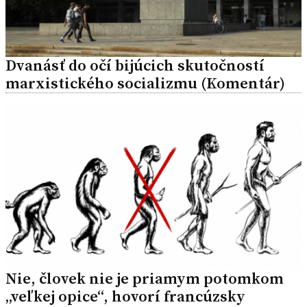
Dvanásť do očí bijúcich skutočností
marxistického socializmu (Komentár)
Nie, človek nie je priamym potomkom
„veľkej opice“, hovorí francúzsky