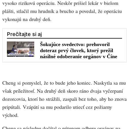
vysoko rizikovú operáciu. Neskôr prišiel lekár v bielom
plášti, stlačil mu hrudník a brucho a povedal, že operáciu
vykonajú na druhý deň.
Cheng si pomyslel, že to bude jeho koniec. Naskytla sa mu
však príležitosť. Na druhý deň skoro ráno dvaja vyčerpaní
dozorcovia, ktorí ho strážili, zaspali bez toho, aby ho znova
pripútali. Vzápätí sa mu podarilo utiecť cez požiarny
východ.
Cheng sa následne dočítal o nútenom odbere orgánov na