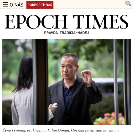
☰
O NÁS
PODPORTE NÁS
Čeng Peiming, praktizujúci Falun Gongu, ktorému počas zadržiavania v