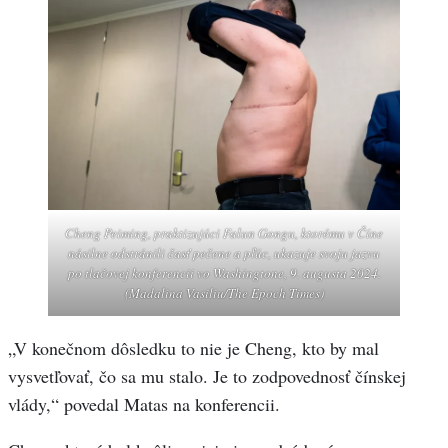
Cheng Peiming, praktizujúci Falun Gongu, ktorému v Číne
násilne odstránili časť pečene a pľúc, ukazuje svoju jazvu
po tlačovej konferencii vo Washingtone, 9. augusta 2024.
(Madalina Vasiliu/The Epoch Times)
„V konečnom dôsledku to nie je Cheng, kto by mal
vysvetľovať, čo sa mu stalo. Je to zodpovednosť čínskej
vlády,“ povedal Matas na konferencii.