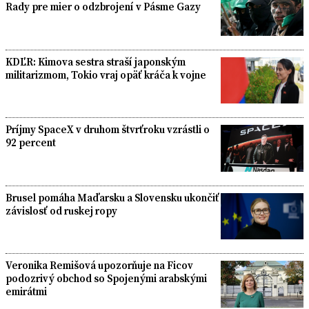
Rady pre mier o odzbrojení v Pásme Gazy
KDĽR: Kimova sestra straší japonským
militarizmom, Tokio vraj opäť kráča k vojne
Príjmy SpaceX v druhom štvrťroku vzrástli o
92 percent
Brusel pomáha Maďarsku a Slovensku ukončiť
závislosť od ruskej ropy
Veronika Remišová upozorňuje na Ficov
podozrivý obchod so Spojenými arabskými
emirátmi