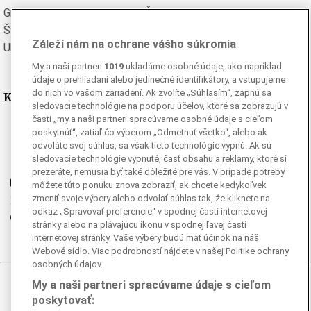
Grécka
Španielska
Švédska
Turecká
Záleží nám na ochrane vášho súkromia
Ukrajinská
Vietnamská
My a naši partneri
1019
ukladáme osobné údaje, ako napríklad
údaje o prehliadaní alebo jedinečné identifikátory, a vstupujeme
do nich vo vašom zariadení. Ak zvolíte „Súhlasím“, zapnú sa
Kde nás nájdete
sledovacie technológie na podporu účelov, ktoré sa zobrazujú v
časti „my a naši partneri spracúvame osobné údaje s cieľom
Facebook
poskytnúť“, zatiaľ čo výberom „Odmetnuť všetko“, alebo ak
Instagram
odvoláte svoj súhlas, sa však tieto technológie vypnú. Ak sú
sledovacie technológie vypnuté, časť obsahu a reklamy, ktoré si
G
Ganjing
prezeráte, nemusia byť také dôležité pre vás. V prípade potreby
Youtube
môžete túto ponuku znova zobraziť, ak chcete kedykoľvek
zmeniť svoje výbery alebo odvolať súhlas tak, že kliknete na
Twitter
odkaz „Spravovať preferencie“ v spodnej časti internetovej
Telegram
stránky alebo na plávajúcu ikonu v spodnej ľavej časti
RSS
internetovej stránky. Vaše výbery budú mať účinok na náš
Webové sídlo. Viac podrobností nájdete v našej Politike ochrany
osobných údajov.
My a naši partneri spracúvame údaje s cieľom
© 2026 Epoch Times Slovensko
poskytovať: