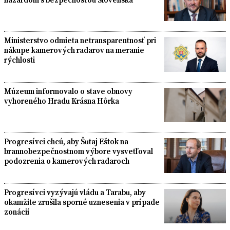
Ministerstvo odmieta netransparentnosť pri
nákupe kamerových radarov na meranie
rýchlosti
Múzeum informovalo o stave obnovy
vyhoreného Hradu Krásna Hôrka
Progresívci chcú, aby Šutaj Eštok na
brannobezpečnostnom výbore vysvetľoval
podozrenia o kamerových radaroch
Progresívci vyzývajú vládu a Tarabu, aby
okamžite zrušila sporné uznesenia v prípade
zonácií