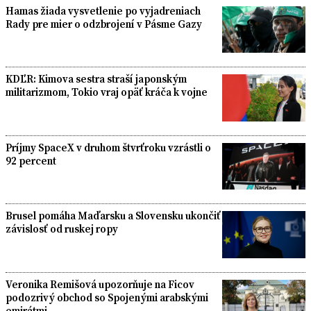
Hamas žiada vysvetlenie po vyjadreniach
Rady pre mier o odzbrojení v Pásme Gazy
KDĽR: Kimova sestra straší japonským
militarizmom, Tokio vraj opäť kráča k vojne
Príjmy SpaceX v druhom štvrťroku vzrástli o
92 percent
Brusel pomáha Maďarsku a Slovensku ukončiť
závislosť od ruskej ropy
Veronika Remišová upozorňuje na Ficov
podozrivý obchod so Spojenými arabskými
emirátmi