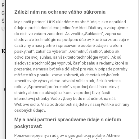
Rumunská
Ruská
Záleží nám na ochrane vášho súkromia
Grécka
Španielska
Švédska
Turecká
My a naši partneri
1019
ukladáme osobné údaje, ako napríklad
údaje o prehliadaní alebo jedinečné identifikátory, a vstupujeme
Ukrajinská
Vietnamská
do nich vo vašom zariadení. Ak zvolíte „Súhlasím“, zapnú sa
sledovacie technológie na podporu účelov, ktoré sa zobrazujú v
časti „my a naši partneri spracúvame osobné údaje s cieľom
Kde nás nájdete
poskytnúť“, zatiaľ čo výberom „Odmetnuť všetko“, alebo ak
odvoláte svoj súhlas, sa však tieto technológie vypnú. Ak sú
sledovacie technológie vypnuté, časť obsahu a reklamy, ktoré si
Facebook
prezeráte, nemusia byť také dôležité pre vás. V prípade potreby
Instagram
môžete túto ponuku znova zobraziť, ak chcete kedykoľvek
G
Ganjing
zmeniť svoje výbery alebo odvolať súhlas tak, že kliknete na
odkaz „Spravovať preferencie“ v spodnej časti internetovej
Youtube
stránky alebo na plávajúcu ikonu v spodnej ľavej časti
Twitter
internetovej stránky. Vaše výbery budú mať účinok na náš
Telegram
Webové sídlo. Viac podrobností nájdete v našej Politike ochrany
osobných údajov.
RSS
My a naši partneri spracúvame údaje s cieľom
poskytovať:
Používanie presných údajov o geografickej polohe. Aktívne
© 2026 Epoch Times Slovensko