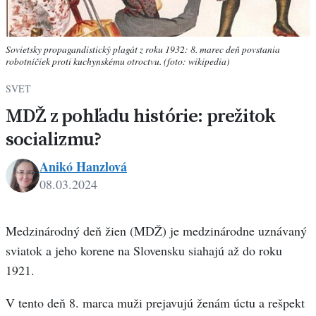
Sovietsky propagandistický plagát z roku 1932: 8. marec deň povstania
robotníčiek proti kuchynskému otroctvu. (foto: wikipedia)
SVET
MDŽ z pohľadu histórie: prežitok
socializmu?
Anikó Hanzlová
08.03.2024
Anikó
Hanzlová
Medzinárodný deň žien (MDŽ) je medzinárodne uznávaný
sviatok a jeho korene na Slovensku siahajú až do roku
1921.
V tento deň 8. marca muži prejavujú ženám úctu a rešpekt