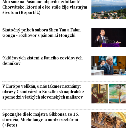
Ako sme na Pašmane objavili nedotknuté
Chorvátsko, ktoré si ešte stále žije vlastným
životom (Reportáž)
Skutočný príbeh súboru Shen Yun a Falun
Gongu - rozhovor s pánom Li Hongzhi
9 kľúčových zistení z Fauciho covidových
denníkov
V Európe velikán, u nás takmer neznámy:
obrazy Csontváryho Kosztku sú najdrahšie
spomedzi všetkých slovenských maliarov
Spoznajte dielo majstra Gibbonsa zo 16.
storočia, Michelangela medzi rezbármi
(+Foto)