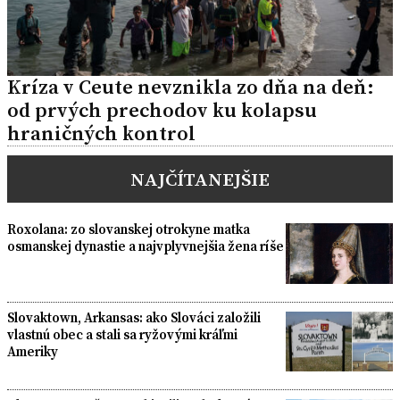
Kríza v Ceute nevznikla zo dňa na deň:
od prvých prechodov ku kolapsu
hraničných kontrol
NAJČÍTANEJŠIE
Roxolana: zo slovanskej otrokyne matka
osmanskej dynastie a najvplyvnejšia žena ríše
Slovaktown, Arkansas: ako Slováci založili
vlastnú obec a stali sa ryžovými kráľmi
Ameriky