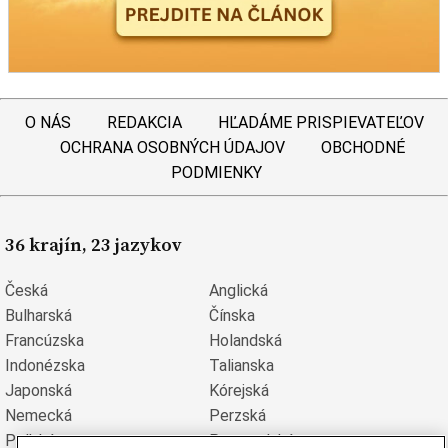
O NÁS
REDAKCIA
HĽADÁME PRISPIEVATEĽOV
OCHRANA OSOBNÝCH ÚDAJOV
OBCHODNÉ
PODMIENKY
36 krajín, 23 jazykov
Česká
Anglická
Bulharská
Čínska
Francúzska
Holandská
Indonézska
Talianska
Japonská
Kórejská
Nemecká
Perzská
Poľská
Portugalská