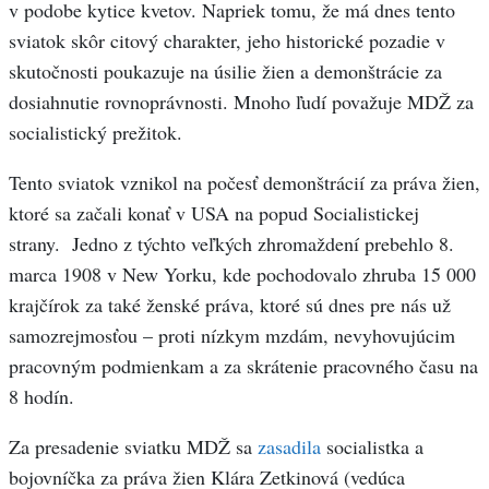
v podobe kytice kvetov. Napriek tomu, že má dnes tento
sviatok skôr citový charakter, jeho historické pozadie v
skutočnosti poukazuje na úsilie žien a demonštrácie za
dosiahnutie rovnoprávnosti. Mnoho ľudí považuje MDŽ za
socialistický prežitok.
Tento sviatok vznikol na počesť demonštrácií za práva žien,
ktoré sa začali konať v USA na popud Socialistickej
strany. Jedno z týchto veľkých zhromaždení prebehlo 8.
marca 1908 v New Yorku, kde pochodovalo zhruba 15 000
krajčírok za také ženské práva, ktoré sú dnes pre nás už
samozrejmosťou – proti nízkym mzdám, nevyhovujúcim
pracovným podmienkam a za skrátenie pracovného času na
8 hodín.
Za presadenie sviatku MDŽ sa
zasadila
socialistka a
bojovníčka za práva žien Klára Zetkinová (vedúca