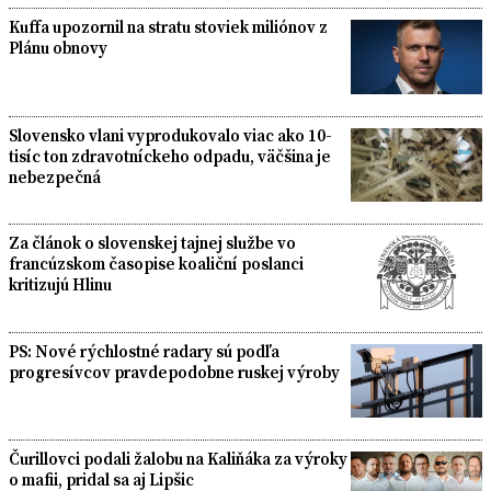
Kuffa upozornil na stratu stoviek miliónov z
Plánu obnovy
Slovensko vlani vyprodukovalo viac ako 10-
tisíc ton zdravotníckeho odpadu, väčšina je
nebezpečná
Za článok o slovenskej tajnej službe vo
francúzskom časopise koaliční poslanci
kritizujú Hlinu
PS: Nové rýchlostné radary sú podľa
progresívcov pravdepodobne ruskej výroby
Čurillovci podali žalobu na Kaliňáka za výroky
o mafii, pridal sa aj Lipšic