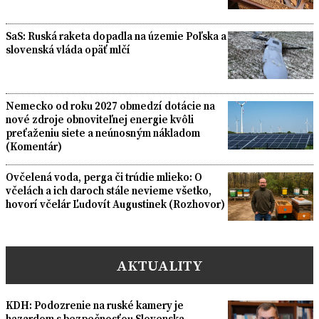
SaS: Ruská raketa dopadla na územie Poľska a
slovenská vláda opäť mlčí
Nemecko od roku 2027 obmedzí dotácie na
nové zdroje obnoviteľnej energie kvôli
preťaženiu siete a neúnosným nákladom
(Komentár)
Ovčelená voda, perga či trúdie mlieko: O
včelách a ich daroch stále nevieme všetko,
hovorí včelár Ľudovít Augustinek (Rozhovor)
AKTUALITY
KDH: Podozrenie na ruské kamery je
hazardom s bezpečnosťou Slovenska