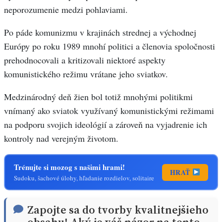
neporozumenie medzi pohlaviami.
Po páde komunizmu v krajinách strednej a východnej
Európy po roku 1989 mnohí politici a členovia spoločnosti
prehodnocovali a kritizovali niektoré aspekty
komunistického režimu vrátane jeho sviatkov.
Medzinárodný deň žien bol totiž mnohými politikmi
vnímaný ako sviatok využívaný komunistickými režimami
na podporu svojich ideológií a zároveň na vyjadrenie ich
kontroly nad verejným životom.
Trénujte si mozog s našimi hrami!
HRAŤ
Sudoku, šachové úlohy, hľadanie rozdielov, solitaire
Zapojte sa do tvorby kvalitnejšieho