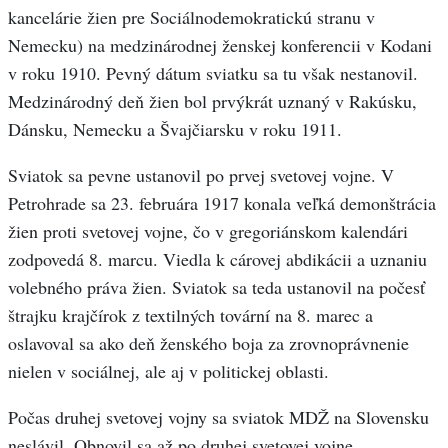
kancelárie žien pre Sociálnodemokratickú stranu v
Nemecku) na medzinárodnej ženskej konferencii v Kodani
v roku 1910. Pevný dátum sviatku sa tu však nestanovil.
Medzinárodný deň žien bol prvýkrát uznaný v Rakúsku,
Dánsku, Nemecku a Švajčiarsku v roku 1911.
Sviatok sa pevne ustanovil po prvej svetovej vojne. V
Petrohrade sa 23. februára 1917 konala veľká demonštrácia
žien proti svetovej vojne, čo v gregoriánskom kalendári
zodpovedá 8. marcu. Viedla k cárovej abdikácii a uznaniu
volebného práva žien. Sviatok sa teda ustanovil na počesť
štrajku krajčírok z textilných tovární na 8. marec a
oslavoval sa ako deň ženského boja za zrovnoprávnenie
nielen v sociálnej, ale aj v politickej oblasti.
Počas druhej svetovej vojny sa sviatok MDŽ na Slovensku
neslávil. Obnovil sa až po druhej svetovej vojne.