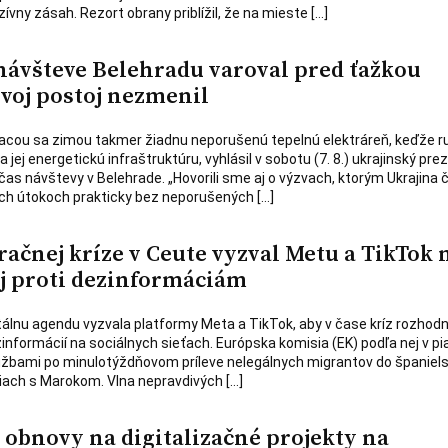
ívny zásah. Rezort obrany priblížil, že na mieste […]
 návšteve Belehradu varoval pred ťažkou
svoj postoj nezmenil
iacou sa zimou takmer žiadnu neporušenú tepelnú elektráreň, keďže r
 jej energetickú infraštruktúru, vyhlásil v sobotu (7. 8.) ukrajinský pre
as návštevy v Belehrade. „Hovorili sme aj o výzvach, ktorým Ukrajina č
ch útokoch prakticky bez neporušených […]
ačnej kríze v Ceute vyzval Metu a TikTok 
oj proti dezinformáciám
tálnu agendu vyzvala platformy Meta a TikTok, aby v čase kríz rozhod
ezinformácií na sociálnych sieťach. Európska komisia (EK) podľa nej v pia
užbami po minulotýždňovom príleve nelegálnych migrantov do španiels
ciach s Marokom. Vlna nepravdivých […]
 obnovy na digitalizačné projekty na