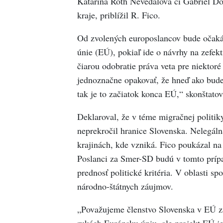
Katarína Roth Neveďalová či Gabriel Döm
kraje, priblížil R. Fico.
Od zvolených europoslancov bude očakáv
únie (EÚ), pokiaľ ide o návrhy na zefe
čiarou odobratie práva veta pre niektor
jednoznačne opakovať, že hneď ako bude
tak je to začiatok konca EÚ,“ skonštatov
Deklaroval, že v téme migračnej politik
neprekročil hranice Slovenska. Nelegál
krajinách, kde vzniká. Fico poukázal na
Poslanci za Smer-SD budú v tomto prípad
prednosť politické kritéria. V oblasti s
národno-štátnych záujmov.
„Považujeme členstvo Slovenska v EÚ za
rukách Európsku úniu, ale projekt EÚ j