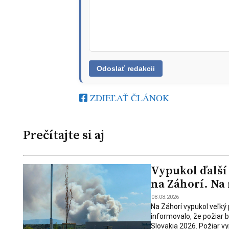
ZDIEĽAŤ ČLÁNOK
Prečítajte si aj
Vypukol ďalší
na Záhorí. Na
08.08.2026
Na Záhorí vypukol veľký
informovalo, že požiar
Slovakia 2026. Požiar v