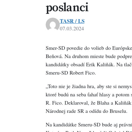
poslanci
TASR / LS
07.03.2024
Smer-SD povedie do volieb do Európske
Beňová. Na druhom mieste bude podpred
kandidátky obsadí Erik Kaliňák. Na tlač
Smeru-SD Robert Fico.
„Toto nie je žiadna hra, aby ste si nemy
ktoré budú na seba ťahať hlasy a potom 
R. Fico. Deklaroval, že Blaha a Kaliňák
Národnej rade SR a odídu do Bruselu.
Na kandidátke Smeru-SD bude aj právni