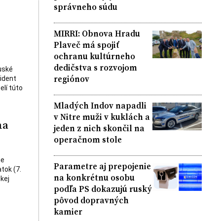
správneho súdu
MIRRI: Obnova Hradu
Plaveč má spojiť
ochranu kultúrneho
dedičstva s rozvojom
uské
regiónov
zident
elí túto
Mladých Indov napadli
v Nitre muži v kuklách a
na
jeden z nich skončil na
operačnom stole
ne
Parametre aj prepojenie
tok (7.
na konkrétnu osobu
kej
podľa PS dokazujú ruský
pôvod dopravných
kamier