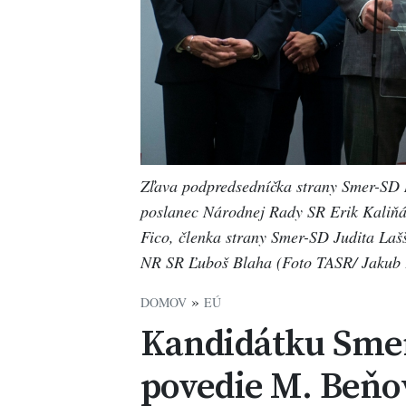
Zľava podpredsedníčka strany Smer-SD
poslanec Národnej Rady SR Erik Kaliňá
Fico, členka strany Smer-SD Judita La
NR SR Ľuboš Blaha (Foto TASR/ Jakub 
»
DOMOV
EÚ
Kandidátku Smer
povedie M. Beňo