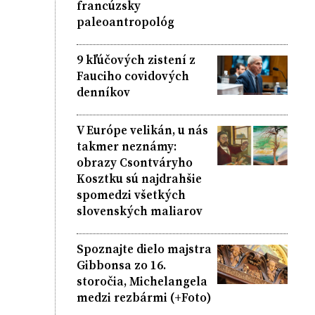
francúzsky
paleoantropológ
9 kľúčových zistení z
Fauciho covidových
denníkov
V Európe velikán, u nás
takmer neznámy:
obrazy Csontváryho
Kosztku sú najdrahšie
spomedzi všetkých
slovenských maliarov
Spoznajte dielo majstra
Gibbonsa zo 16.
storočia, Michelangela
medzi rezbármi (+Foto)