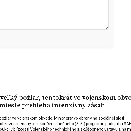
 veľký požiar, tentokrát vo vojenskom obv
 mieste prebieha intenzívny zásah
 požiar vo vojenskom obvode. Ministerstvo obrany na sociálnej sieti
 bol zaznamenaný po skončení dnešného (8. 8.) programu podujatia S
ypukol v blízkosti Vojenského technického a skúšobného ústavu a na m