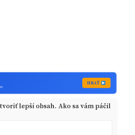
HRAŤ
re
voriť lepší obsah. Ako sa vám páčil