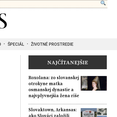
O
ŠPECIÁL
ŽIVOTNÉ PROSTREDIE
NAJČÍTANEJŠIE
Roxolana: zo slovanskej
otrokyne matka
osmanskej dynastie a
najvplyvnejšia žena ríše
Slovaktown, Arkansas:
ako Slováci založili