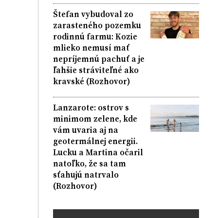
Štefan vybudoval zo
zarasteného pozemku
rodinnú farmu: Kozie
mlieko nemusí mať
nepríjemnú pachuť a je
ľahšie stráviteľné ako
kravské (Rozhovor)
Lanzarote: ostrov s
minimom zelene, kde
vám uvaria aj na
geotermálnej energii.
Lucku a Martina očaril
natoľko, že sa tam
sťahujú natrvalo
(Rozhovor)