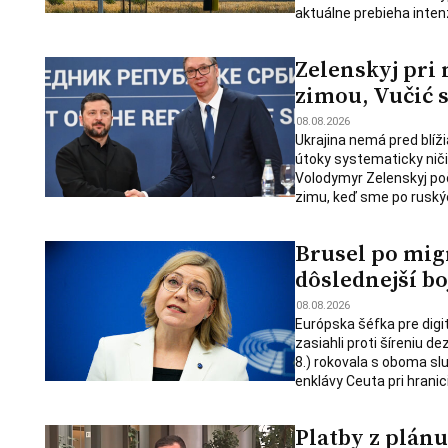
aktuálne prebieha intenz
Zelenskyj pri
zimou, Vučić 
08.08.2026
Ukrajina nemá pred blíž
útoky systematicky ničia
Volodymyr Zelenskyj poč
zimu, keď sme po ruský
Brusel po migr
dôslednejší b
08.08.2026
Európska šéfka pre digi
zasiahli proti šíreniu d
8.) rokovala s oboma sl
enklávy Ceuta pri hrani
Platby z plánu