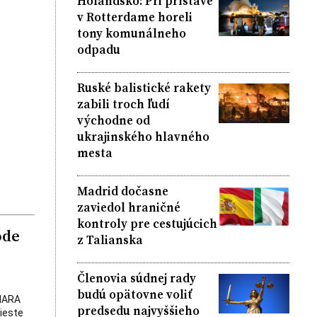
Holandsko: Pri prístave
v Rotterdame horeli
tony komunálneho
odpadu
Ruské balistické rakety
zabili troch ľudí
východne od
ukrajinského hlavného
mesta
Madrid dočasne
zaviedol hraničné
kontroly pre cestujúcich
ode
z Talianska
Členovia súdnej rady
budú opätovne voliť
AHARA
predsedu najvyššieho
ieste