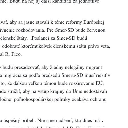
e. Budú na nej aj ďalší kandidáti za jednotlivé
ať, aby sa jasne stavali k téme reformy Európskej
ktívnenie rozhodovania. Pre Smer-SD bude červenou
é členské štáty. „Poslanci za Smer-SD budú
 odobraté ktorémukoľvek členskému štátu právo veta,
al R. Fico.
y budú presadzovať, aby žiadny nelegálny migrant
na migrácia sa podľa predsedu Smeru-SD musí riešiť v
 to, že ďalšou veľkou témou bude rozširovanie EÚ.
e strážiť, aby na vstup krajiny do Únie nedostávali
poločnej poľnohospodárskej politiky očakáva ochranu
 úspešný príbeh. Nie sme nadšení, kto dnes má v
e správny a veľmi dobrý,“ uviedol R. Fico. Kampaň