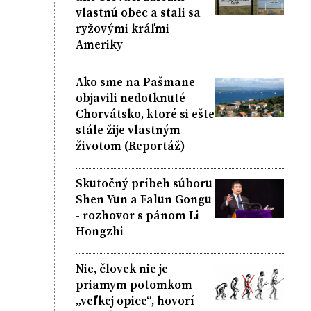
vlastnú obec a stali sa
ryžovými kráľmi
Ameriky
Ako sme na Pašmane
objavili nedotknuté
Chorvátsko, ktoré si ešte
stále žije vlastným
životom (Reportáž)
Skutočný príbeh súboru
Shen Yun a Falun Gongu
- rozhovor s pánom Li
Hongzhi
Nie, človek nie je
priamym potomkom
„veľkej opice“, hovorí