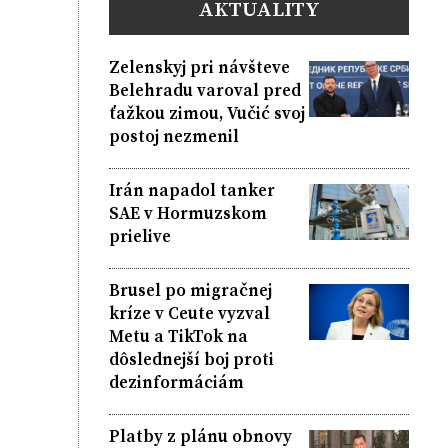
AKTUALITY
Zelenskyj pri návšteve
Belehradu varoval pred
ťažkou zimou, Vučić svoj
postoj nezmenil
Irán napadol tanker
SAE v Hormuzskom
prielive
Brusel po migračnej
kríze v Ceute vyzval
Metu a TikTok na
dôslednejší boj proti
dezinformáciám
Platby z plánu obnovy