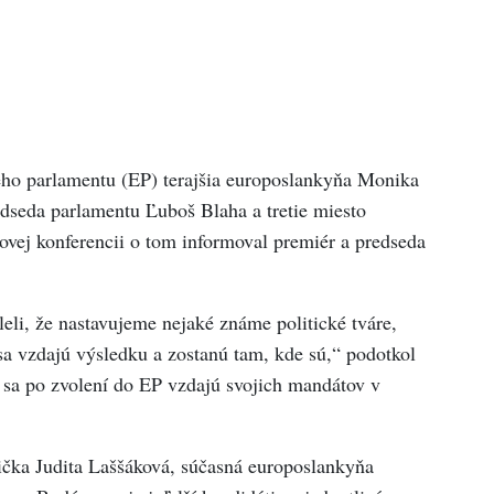
ho parlamentu (EP) terajšia europoslankyňa Monika
seda parlamentu Ľuboš Blaha a tretie miesto
ovej konferencii o tom informoval premiér a predseda
sleli, že nastavujeme nejaké známe politické tváre,
sa vzdajú výsledku a zostanú tam, kde sú,“ podotkol
 sa po zvolení do EP vzdajú svojich mandátov v
čka Judita Laššáková, súčasná europoslankyňa