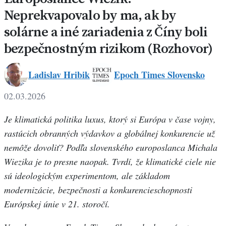
Neprekvapovalo by ma, ak by
solárne a iné zariadenia z Číny boli
bezpečnostným rizikom (Rozhovor)
Ladislav Hribik
Epoch Times Slovensko
Ladislav
02.03.2026
Hribik
Je klimatická politika luxus, ktorý si Európa v čase vojny,
rastúcich obranných výdavkov a globálnej konkurencie už
nemôže dovoliť? Podľa slovenského europoslanca Michala
Wiezika je to presne naopak. Tvrdí, že klimatické ciele nie
sú ideologickým experimentom, ale základom
modernizácie, bezpečnosti a konkurencieschopnosti
Európskej únie v 21. storočí.