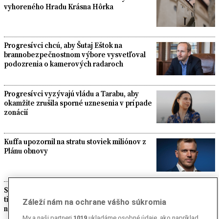
vyhoreného Hradu Krásna Hôrka
Progresívci chcú, aby Šutaj Eštok na
brannobezpečnostnom výbore vysvetľoval
podozrenia o kamerových radaroch
Progresívci vyzývajú vládu a Tarabu, aby
okamžite zrušila sporné uznesenia v prípade
zonácií
Kuffa upozornil na stratu stoviek miliónov z
Plánu obnovy
Slovensko vlani vyprodukovalo viac ako 10-
tisíc ton zdravotníckeho odpadu, väčšina je
Záleží nám na ochrane vášho súkromia
nebezpečná
My a naši partneri
1019
ukladáme osobné údaje, ako napríklad