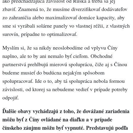
ako predchádzajúca závislosť od Ruska a treba sa jej
zbaviť. Znamená to, že musíme diverzifikovať dodávateľov
zo zahraničia alebo maximalizovať domáce kapacity, aby
sme si vyrábali solárne panely vo vlastnej réžii, z vlastných
surovín, prípadne to optimalizovať.
Myslím si, že sa nikdy neoslobodíme od vplyvu Číny
naplno, ale to by ani nemalo byť cieľom. Obchodné
partnerstvá prehlbujú mierovú spoluprácu, čiže aj s Čínou
budeme musieť do budúcna nejakým spôsobom
spolupracovať. Ide o to, aby tá spolupráca nebola formou
závislosti, od ktorej sa nebudeme vedieť v prípade potreby
odpojiť.
Ďalšie obavy vychádzajú z toho, že dovážané zariadenia
môžu byť z Číny ovládané
na diaľku
a v prípade
čínskeho záujmu môžu byť vypnuté. Predstavujú podľa