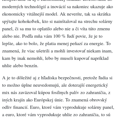
moderných technológií a inovácií sa nakoniec ukazuje ako
ekonomicky vitálnejší model. Ak neveríte, tak sa skrátka
spýtajte kohokoľvek, kto si nainštaloval na strechu solárny
panel, či sa mu to oplatilo alebo nie a či víta túto zmenu
alebo nie. Podľa mňa vám 100 % ľudí povie, že je to
lepšie, ako to bolo, že platia menej peňazí za energie. To
znamená, že viac ušetrili a mohli investovať niekam inam,
kam by inak nemohli, lebo by museli kupovať napríklad
uhlie alebo benzín.
A je to dôležité aj z hľadiska bezpečnosti, pretože ľudia si
to možno úplne neuvedomujú, ale doterajší energetický
mix nás zaväzoval kúpou fosílnych palív zo zahraničia, z
iných krajín ako Európskej únie. To znamená obrovský
odliv financií. Euro, ktoré vám vyprodukuje solárny panel,
a euro, ktoré vám vyprodukuje uhlie zo zahraničia, to sú