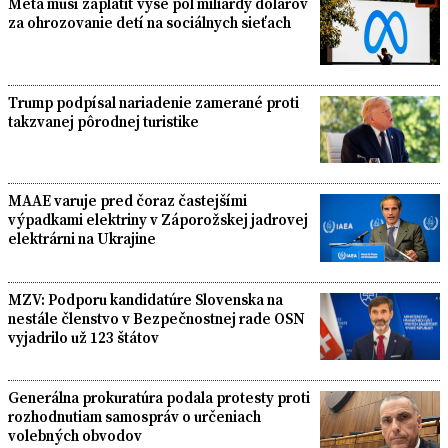
Meta musí zaplatiť vyše pol miliardy dolárov
za ohrozovanie detí na sociálnych sieťach
Trump podpísal nariadenie zamerané proti
takzvanej pôrodnej turistike
MAAE varuje pred čoraz častejšími
výpadkami elektriny v Záporožskej jadrovej
elektrárni na Ukrajine
MZV: Podporu kandidatúre Slovenska na
nestále členstvo v Bezpečnostnej rade OSN
vyjadrilo už 123 štátov
Generálna prokuratúra podala protesty proti
rozhodnutiam samospráv o určeniach
volebných obvodov