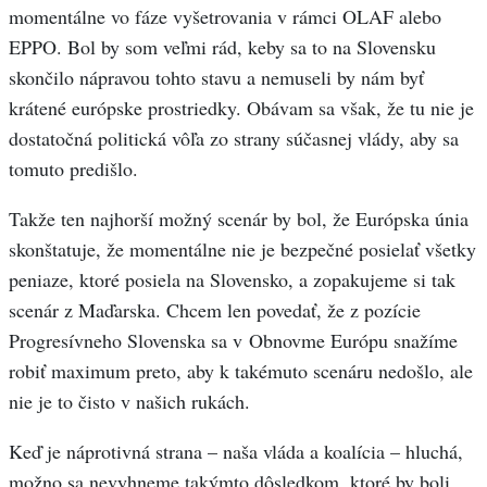
momentálne vo fáze vyšetrovania v rámci OLAF alebo
EPPO. Bol by som veľmi rád, keby sa to na Slovensku
skončilo nápravou tohto stavu a nemuseli by nám byť
krátené európske prostriedky. Obávam sa však, že tu nie je
dostatočná politická vôľa zo strany súčasnej vlády, aby sa
tomuto predišlo.
Takže ten najhorší možný scenár by bol, že Európska únia
skonštatuje, že momentálne nie je bezpečné posielať všetky
peniaze, ktoré posiela na Slovensko, a zopakujeme si tak
scenár z Maďarska. Chcem len povedať, že z pozície
Progresívneho Slovenska sa v Obnovme Európu snažíme
robiť maximum preto, aby k takémuto scenáru nedošlo, ale
nie je to čisto v našich rukách.
Keď je náprotivná strana – naša vláda a koalícia – hluchá,
možno sa nevyhneme takýmto dôsledkom, ktoré by boli