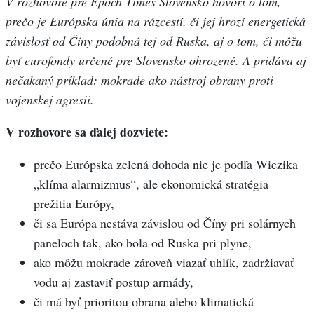
V rozhovore pre Epoch Times Slovensko hovorí o tom,
prečo je Európska únia na rázcestí, či jej hrozí energetická
závislosť od Číny podobná tej od Ruska, aj o tom, či môžu
byť eurofondy určené pre Slovensko ohrozené. A pridáva aj
nečakaný príklad: mokrade ako nástroj obrany proti
vojenskej agresii.
V rozhovore sa ďalej dozviete:
prečo Európska zelená dohoda nie je podľa Wiezika
„klíma alarmizmus“, ale ekonomická stratégia
prežitia Európy,
či sa Európa nestáva závislou od Číny pri solárnych
paneloch tak, ako bola od Ruska pri plyne,
ako môžu mokrade zároveň viazať uhlík, zadržiavať
vodu aj zastaviť postup armády,
či má byť prioritou obrana alebo klimatická