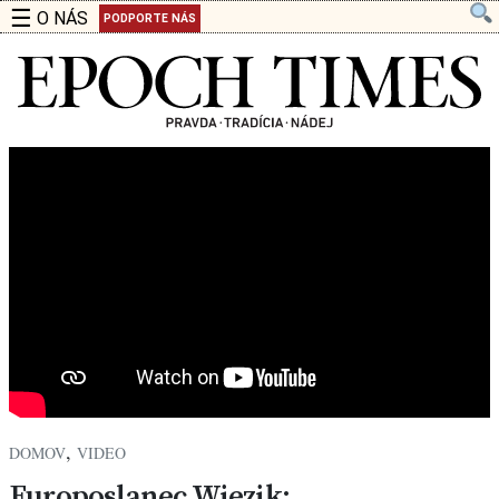
☰
O NÁS
PODPORTE NÁS
,
DOMOV
VIDEO
Europoslanec Wiezik: