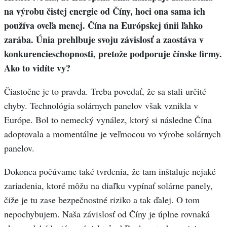
na výrobu čistej energie od Číny, hoci ona sama ich
používa oveľa menej. Čína na Európskej únii
ľahko
zarába
. Únia prehlbuje svoju závislosť a zaostáva v
konkurencieschopnosti, pretože podporuje čínske firmy.
Ako to vidíte vy?
Čiastočne je to pravda. Treba povedať, že sa stali určité
chyby. Technológia solárnych panelov však vznikla v
Európe. Bol to nemecký vynález, ktorý si následne Čína
adoptovala a momentálne je veľmocou vo výrobe solárnych
panelov.
Dokonca počúvame také tvrdenia, že tam inštaluje nejaké
zariadenia, ktoré môžu na diaľku vypínať solárne panely,
čiže je tu zase bezpečnostné riziko a tak ďalej. O tom
nepochybujem. Naša závislosť od Číny je úplne rovnaká