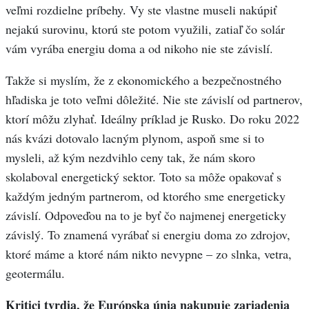
veľmi rozdielne príbehy. Vy ste vlastne museli nakúpiť
nejakú surovinu, ktorú ste potom využili, zatiaľ čo solár
vám vyrába energiu doma a od nikoho nie ste závislí.
Takže si myslím, že z ekonomického a bezpečnostného
hľadiska je toto veľmi dôležité. Nie ste závislí od partnerov,
ktorí môžu zlyhať. Ideálny príklad je Rusko. Do roku 2022
nás kvázi dotovalo lacným plynom, aspoň sme si to
mysleli, až kým nezdvihlo ceny tak, že nám skoro
skolaboval energetický sektor. Toto sa môže opakovať s
každým jedným partnerom, od ktorého sme energeticky
závislí. Odpoveďou na to je byť čo najmenej energeticky
závislý. To znamená vyrábať si energiu doma zo zdrojov,
ktoré máme a ktoré nám nikto nevypne – zo slnka, vetra,
geotermálu.
Kritici tvrdia, že Európska únia nakupuje zariadenia