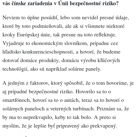
vás čínske zariadenia v Únii bezpečnostné riziko?
Neviem to úplne posúdiť, lebo som nevidel presné údaje,
ktoré by toto podmieňovali, ale ak si všimnete niektoré
kroky Európskej únie, tak presne na toto reflektuje.
Vyjadruje to ekonomickým slovníkom, prípadne cez
hľadisko konkurencieschopnosti, a hovorí, že budeme
dotovať domáce produkty, domácu výrobu kľúčových
technológií, ako sú napríklad solárne panely.
A jedným z faktorov, ktorý spôsobil, že o tom hovoríme, je
aj prípadné bezpečnostné riziko. Hovorilo sa to o
smartfónoch, hovorí sa to o autách, teraz sa to hovorí o
solárnych paneloch a veterných turbínach. Priznám sa, že
by ma to neprekvapilo, keby to tak bolo. A preto si
myslím, že je lepšie byť pripravený ako prekvapený.