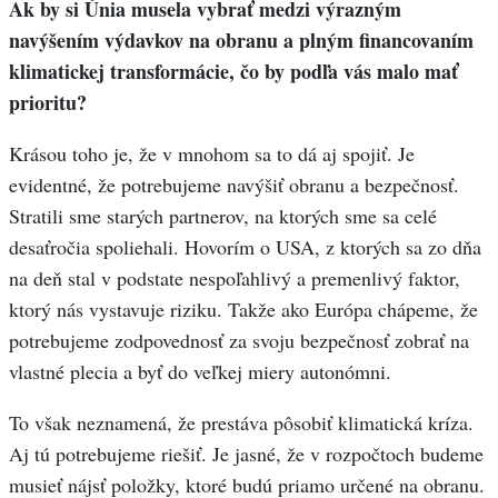
Ak by si Únia musela vybrať medzi výrazným
navýšením výdavkov na obranu a plným financovaním
klimatickej transformácie, čo by podľa vás malo mať
prioritu?
Krásou toho je, že v mnohom sa to dá aj spojiť. Je
evidentné, že potrebujeme navýšiť obranu a bezpečnosť.
Stratili sme starých partnerov, na ktorých sme sa celé
desaťročia spoliehali. Hovorím o USA, z ktorých sa zo dňa
na deň stal v podstate nespoľahlivý a premenlivý faktor,
ktorý nás vystavuje riziku. Takže ako Európa chápeme, že
potrebujeme zodpovednosť za svoju bezpečnosť zobrať na
vlastné plecia a byť do veľkej miery autonómni.
To však neznamená, že prestáva pôsobiť klimatická kríza.
Aj tú potrebujeme riešiť. Je jasné, že v rozpočtoch budeme
musieť nájsť položky, ktoré budú priamo určené na obranu.