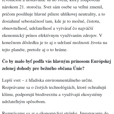
nárokom 21. storočia. Svet sám osebe sa veľmi zmenil,
pričom posilňuje hlavné piliere uhlíkovej neutrality, a to
dosiahnuť sebestačnosť tam, kde je to možné, čistotu,
obnoviteľnosť, udržateľnosť a vytvárať čo najväčší
ekonomický prínos efektívnym využívaním zdrojov. V
konečnom dôsledku je to aj o udržaní možnosti života na
tejto planéte, pretože aj o to hráme.
Čo by malo byť
podľa vás
hlavným prínosom Európskej
zelenej dohody pre bežného občana Únie?
Lepší svet – z hľadiska environmentálneho určite.
Rozprávame sa o čistých technológiách, ktoré ochraňujú
klímu, podporujú biodiverzitu a využívajú ekosystémy
udržateľným spôsobom.
Rozprávame sa aj o ekonomickej stránke. Investovanie do