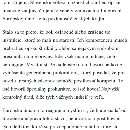
tom, či je na Slovensku vôbec možnosť chrániť európske
finančné záujmy, čo je ukotvené v zmluvách o fungovaní
Európskej únie. Je to povinnosť členských krajín.
Stalo sa to preto, že boli oslabené alebo zrušené tie
inštitúcie, ktoré to mali na starosti. Ich kompetenciu museli
prebrať európske štruktúry alebo sa nejakým spôsobom
presunula na iné orgány, kde však máme indície, že to
nefunguje. Myslím si, že najlepšie o tom hovorí nedávne
vyhlásenie generálneho prokurátora, ktorý povedal, že pre
novelu trestných zákonov nemôže postihovať korupciu. To
isté hovoril špeciálny prokurátor, to isté hovorí Najvyšší
kontrolný úrad, čiže tých vážnych indícií je veľa.
Európska únia na to reaguje a myslím si, že bude žiadať od
Slovenska nápravu tohto stavu, nehovoriac o postihovaní
tých deliktov, ktoré sa pravdepodobne udiali a ktoré sú