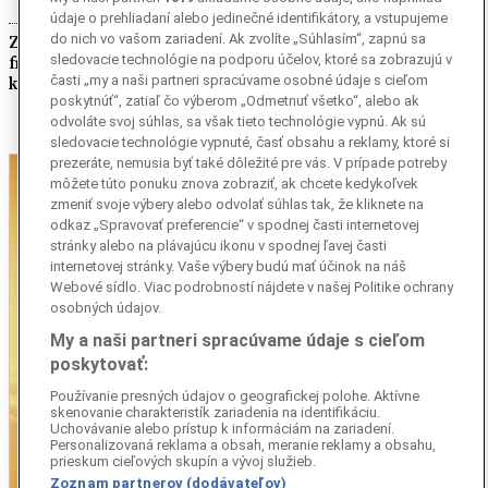
údaje o prehliadaní alebo jedinečné identifikátory, a vstupujeme
do nich vo vašom zariadení. Ak zvolíte „Súhlasím“, zapnú sa
Za článok o slovenskej tajnej službe vo
sledovacie technológie na podporu účelov, ktoré sa zobrazujú v
francúzskom časopise koaliční poslanci
časti „my a naši partneri spracúvame osobné údaje s cieľom
kritizujú Hlinu
poskytnúť“, zatiaľ čo výberom „Odmetnuť všetko“, alebo ak
odvoláte svoj súhlas, sa však tieto technológie vypnú. Ak sú
sledovacie technológie vypnuté, časť obsahu a reklamy, ktoré si
prezeráte, nemusia byť také dôležité pre vás. V prípade potreby
môžete túto ponuku znova zobraziť, ak chcete kedykoľvek
zmeniť svoje výbery alebo odvolať súhlas tak, že kliknete na
odkaz „Spravovať preferencie“ v spodnej časti internetovej
stránky alebo na plávajúcu ikonu v spodnej ľavej časti
internetovej stránky. Vaše výbery budú mať účinok na náš
Webové sídlo. Viac podrobností nájdete v našej Politike ochrany
osobných údajov.
My a naši partneri spracúvame údaje s cieľom
poskytovať:
Používanie presných údajov o geografickej polohe. Aktívne
skenovanie charakteristík zariadenia na identifikáciu.
Uchovávanie alebo prístup k informáciám na zariadení.
Personalizovaná reklama a obsah, meranie reklamy a obsahu,
prieskum cieľových skupín a vývoj služieb.
Zoznam partnerov (dodávateľov)