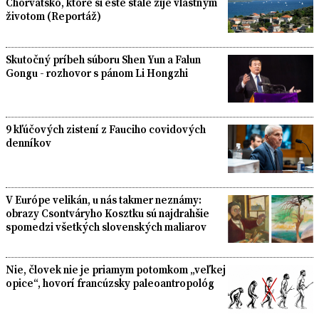
Chorvátsko, ktoré si ešte stále žije vlastným
životom (Reportáž)
Skutočný príbeh súboru Shen Yun a Falun
Gongu - rozhovor s pánom Li Hongzhi
9 kľúčových zistení z Fauciho covidových
denníkov
V Európe velikán, u nás takmer neznámy:
obrazy Csontváryho Kosztku sú najdrahšie
spomedzi všetkých slovenských maliarov
Nie, človek nie je priamym potomkom „veľkej
opice“, hovorí francúzsky paleoantropológ