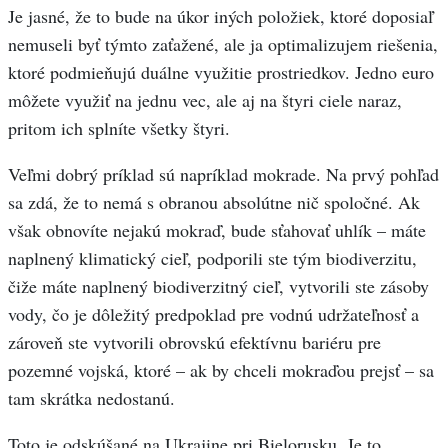
Je jasné, že to bude na úkor iných položiek, ktoré doposiaľ
nemuseli byť týmto zaťažené, ale ja optimalizujem riešenia,
ktoré podmieňujú duálne využitie prostriedkov. Jedno euro
môžete využiť na jednu vec, ale aj na štyri ciele naraz,
pritom ich splníte všetky štyri.
Veľmi dobrý príklad sú napríklad mokrade. Na prvý pohľad
sa zdá, že to nemá s obranou absolútne nič spoločné. Ak
však obnovíte nejakú mokraď, bude sťahovať uhlík – máte
naplnený klimatický cieľ, podporili ste tým biodiverzitu,
čiže máte naplnený biodiverzitný cieľ, vytvorili ste zásoby
vody, čo je dôležitý predpoklad pre vodnú udržateľnosť a
zároveň ste vytvorili obrovskú efektívnu bariéru pre
pozemné vojská, ktoré – ak by chceli mokraďou prejsť – sa
tam skrátka nedostanú.
Toto je odskúšané na Ukrajine pri Bielorusku. Je to