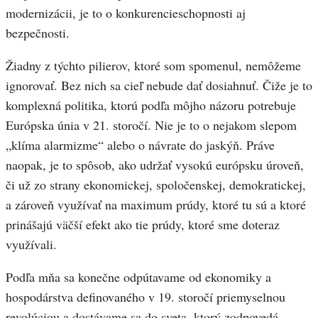
modernizácii, je to o konkurencieschopnosti aj
bezpečnosti.
Žiadny z týchto pilierov, ktoré som spomenul, nemôžeme
ignorovať. Bez nich sa cieľ nebude dať dosiahnuť. Čiže je to
komplexná politika, ktorú podľa môjho názoru potrebuje
Európska únia v 21. storočí. Nie je to o nejakom slepom
„klíma alarmizme“ alebo o návrate do jaskýň. Práve
naopak, je to spôsob, ako udržať vysokú európsku úroveň,
či už zo strany ekonomickej, spoločenskej, demokratickej,
a zároveň využívať na maximum prúdy, ktoré tu sú a ktoré
prinášajú väčší efekt ako tie prúdy, ktoré sme doteraz
využívali.
Podľa mňa sa konečne odpútavame od ekonomiky a
hospodárstva definovaného v 19. storočí priemyselnou
revolúciou a dostávame sa do sveta, ktorý zodpovedá