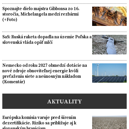
Spoznajte dielo majstra Gibbonsa zo 16.
storočia, Michelangela medzi rezbármi
(+Foto)
SaS: Ruská raketa dopadla na územie Poľska a
slovenská vláda opäť mlčí
Nemecko od roku 2027 obmedzí dotácie na
nové zdroje obnoviteľnej energie kvôli
preťaženiu siete a neúnosným nákladom
(Komentár)
AKTUALITY
Európska komisia varuje pred šírením
dezertifikácie. Riziko sa približuje aj k
slovenským hraniciam