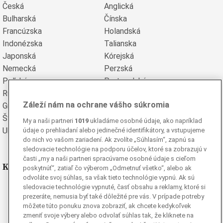
Česká
Anglická
Bulharská
Čínska
Francúzska
Holandská
Indonézska
Talianska
Japonská
Kórejská
Nemecká
Perzská
Poľská
Portugalská
Rumunská
Ruská
Záleží nám na ochrane vášho súkromia
Grécka
Španielska
Švédska
Turecká
My a naši partneri
1019
ukladáme osobné údaje, ako napríklad
Ukrajinská
Vietnamská
údaje o prehliadaní alebo jedinečné identifikátory, a vstupujeme
do nich vo vašom zariadení. Ak zvolíte „Súhlasím“, zapnú sa
sledovacie technológie na podporu účelov, ktoré sa zobrazujú v
časti „my a naši partneri spracúvame osobné údaje s cieľom
Kde nás nájdete
poskytnúť“, zatiaľ čo výberom „Odmetnuť všetko“, alebo ak
odvoláte svoj súhlas, sa však tieto technológie vypnú. Ak sú
sledovacie technológie vypnuté, časť obsahu a reklamy, ktoré si
Facebook
prezeráte, nemusia byť také dôležité pre vás. V prípade potreby
Instagram
môžete túto ponuku znova zobraziť, ak chcete kedykoľvek
G
Ganjing
zmeniť svoje výbery alebo odvolať súhlas tak, že kliknete na