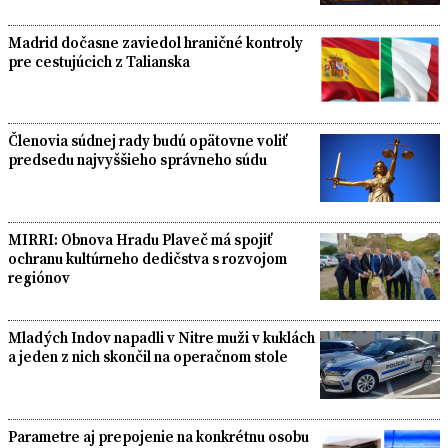
Madrid dočasne zaviedol hraničné kontroly
pre cestujúcich z Talianska
Členovia súdnej rady budú opätovne voliť
predsedu najvyššieho správneho súdu
MIRRI: Obnova Hradu Plaveč má spojiť
ochranu kultúrneho dedičstva s rozvojom
regiónov
Mladých Indov napadli v Nitre muži v kuklách
a jeden z nich skončil na operačnom stole
Parametre aj prepojenie na konkrétnu osobu