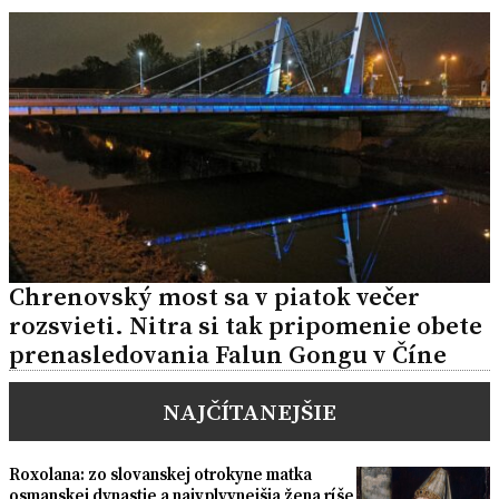
Chrenovský most sa v piatok večer
rozsvieti. Nitra si tak pripomenie obete
prenasledovania Falun Gongu v Číne
NAJČÍTANEJŠIE
Roxolana: zo slovanskej otrokyne matka
osmanskej dynastie a najvplyvnejšia žena ríše