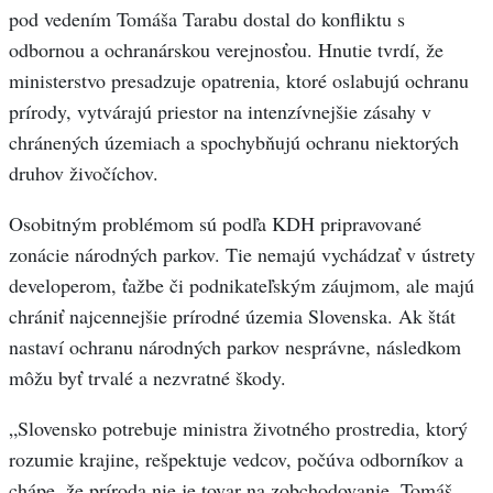
pod vedením Tomáša Tarabu dostal do konfliktu s
odbornou a ochranárskou verejnosťou. Hnutie tvrdí, že
ministerstvo presadzuje opatrenia, ktoré oslabujú ochranu
prírody, vytvárajú priestor na intenzívnejšie zásahy v
chránených územiach a spochybňujú ochranu niektorých
druhov živočíchov.
Osobitným problémom sú podľa KDH pripravované
zonácie národných parkov. Tie nemajú vychádzať v ústrety
developerom, ťažbe či podnikateľským záujmom, ale majú
chrániť najcennejšie prírodné územia Slovenska. Ak štát
nastaví ochranu národných parkov nesprávne, následkom
môžu byť trvalé a nezvratné škody.
„Slovensko potrebuje ministra životného prostredia, ktorý
rozumie krajine, rešpektuje vedcov, počúva odborníkov a
chápe, že príroda nie je tovar na zobchodovanie. Tomáš