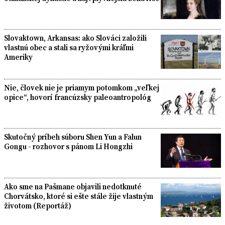
Slovaktown, Arkansas: ako Slováci založili
vlastnú obec a stali sa ryžovými kráľmi
Ameriky
Nie, človek nie je priamym potomkom „veľkej
opice“, hovorí francúzsky paleoantropológ
Skutočný príbeh súboru Shen Yun a Falun
Gongu - rozhovor s pánom Li Hongzhi
Ako sme na Pašmane objavili nedotknuté
Chorvátsko, ktoré si ešte stále žije vlastným
životom (Reportáž)