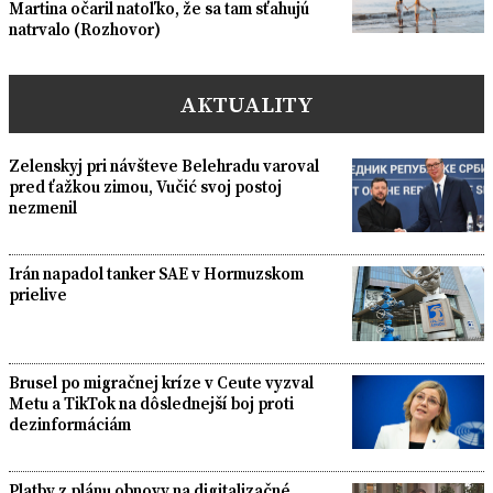
Martina očaril natoľko, že sa tam sťahujú
natrvalo (Rozhovor)
AKTUALITY
Zelenskyj pri návšteve Belehradu varoval
pred ťažkou zimou, Vučić svoj postoj
nezmenil
Irán napadol tanker SAE v Hormuzskom
prielive
Brusel po migračnej kríze v Ceute vyzval
Metu a TikTok na dôslednejší boj proti
dezinformáciám
Platby z plánu obnovy na digitalizačné