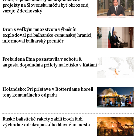
projekty na Slovensku môžu byť ohrozené,
varuje Zdechovský
Dron s veľkým množstvom výbušnín
explodoval pri bulharsko-rumunskej hranici,
informoval bulharský premiér
Prebudená Etna pozastavila v sobotu 8.
augusta dopoludnia prílety na letisko v Katánii
Holandsko: Pri prístave v Rotterdame horeli
tony komunálneho odpadu
Ruské balistické rakety zabili troch ľudí
východne od ukrajinského hlavného mesta