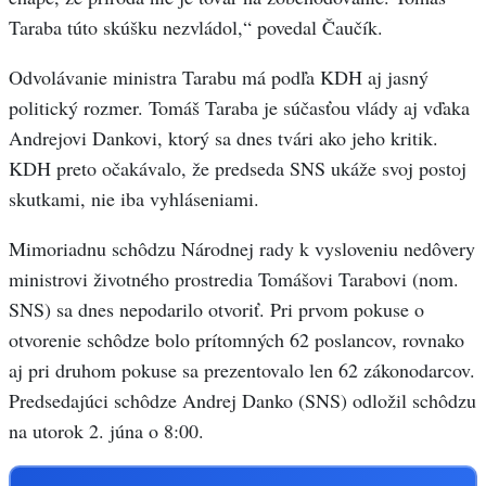
Taraba túto skúšku nezvládol,“ povedal Čaučík.
Odvolávanie ministra Tarabu má podľa KDH aj jasný
politický rozmer. Tomáš Taraba je súčasťou vlády aj vďaka
Andrejovi Dankovi, ktorý sa dnes tvári ako jeho kritik.
KDH preto očakávalo, že predseda SNS ukáže svoj postoj
skutkami, nie iba vyhláseniami.
Mimoriadnu schôdzu Národnej rady k vysloveniu nedôvery
ministrovi životného prostredia Tomášovi Tarabovi (nom.
SNS) sa dnes nepodarilo otvoriť. Pri prvom pokuse o
otvorenie schôdze bolo prítomných 62 poslancov, rovnako
aj pri druhom pokuse sa prezentovalo len 62 zákonodarcov.
Predsedajúci schôdze Andrej Danko (SNS) odložil schôdzu
na utorok 2. júna o 8:00.