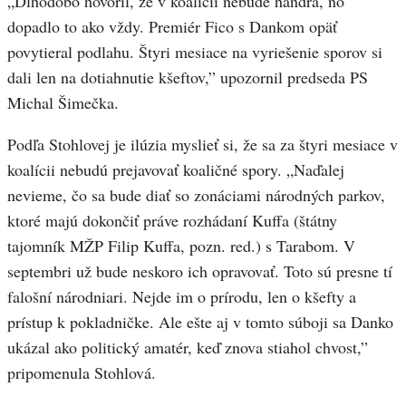
„Dlhodobo hovoril, že v koalícii nebude handra, no
dopadlo to ako vždy. Premiér Fico s Dankom opäť
povytieral podlahu. Štyri mesiace na vyriešenie sporov si
dali len na dotiahnutie kšeftov,” upozornil predseda PS
Michal Šimečka.
Podľa Stohlovej je ilúzia myslieť si, že sa za štyri mesiace v
koalícii nebudú prejavovať koaličné spory. „Naďalej
nevieme, čo sa bude diať so zonáciami národných parkov,
ktoré majú dokončiť práve rozhádaní Kuffa (štátny
tajomník MŽP Filip Kuffa, pozn. red.) s Tarabom. V
septembri už bude neskoro ich opravovať. Toto sú presne tí
falošní národniari. Nejde im o prírodu, len o kšefty a
prístup k pokladničke. Ale ešte aj v tomto súboji sa Danko
ukázal ako politický amatér, keď znova stiahol chvost,”
pripomenula Stohlová.