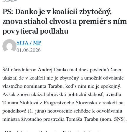
DOMOV
PS: Danko je v koalícii zbytočný,
znova stiahol chvost a premiér s ním
povytieral podlahu
SITA / MP
01.06.2026
Šéf národniarov Andrej Danko mal dnes poslednú šancu
ukázať, že v koalícii nie je zbytočný a umožniť odvolanie
vlastného nominanta Tarabu, keď s ním nie je spokojný.
Avšak znovu ukázal obrovskú politickú slabosť, uviedla
Tamara Stohlová z Progresívneho Slovenska v reakcii na
pondelkové (1. júna) neotvorenie schôdze k odvolávaniu
ministra životného prostredia Tomáša Tarabu (nom. SNS).