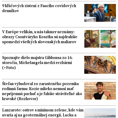
9 kľúčových zistení z Fauciho covidových
denníkov
V Európe velikán, u nás takmer neznámy:
obrazy Csontváryho Kosztku sú najdrahšie
spomedzi všetkých slovenských maliarov
Spoznajte dielo majstra Gibbonsa zo 16.
storočia, Michelangela medzi rezbármi
(+Foto)
Štefan vybudoval zo zarasteného pozemku
rodinnú farmu: Kozie mlieko nemusí mať
nepríjemnú pachuť a je ľahšie stráviteľné ako
kravské (Rozhovor)
Lanzarote: ostrov s minimom zelene, kde vám
uvaria aj na geotermálnej energii. Lucku a