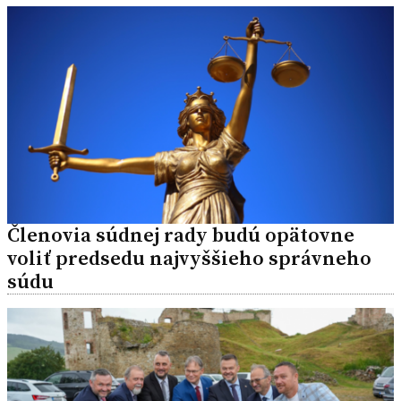
Členovia súdnej rady budú opätovne
voliť predsedu najvyššieho správneho
súdu