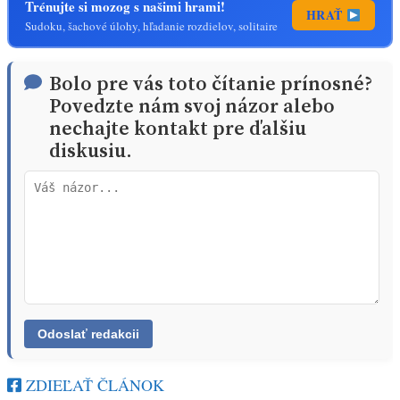
Trénujte si mozog s našimi hrami!
HRAŤ
Sudoku, šachové úlohy, hľadanie rozdielov, solitaire
Bolo pre vás toto čítanie prínosné?
Povedzte nám svoj názor alebo
nechajte kontakt pre ďalšiu
diskusiu.
ZDIEĽAŤ ČLÁNOK