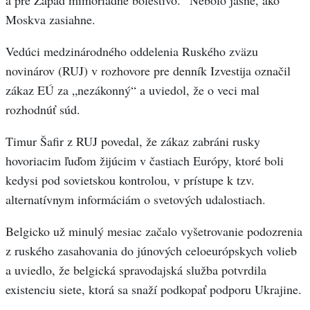
Moskva zasiahne.
Vedúci medzinárodného oddelenia Ruského zväzu
novinárov (RUJ) v rozhovore pre denník Izvestija označil
zákaz EÚ za „nezákonný“ a uviedol, že o veci mal
rozhodnúť súd.
Timur Šafir z RUJ povedal, že zákaz zabráni rusky
hovoriacim ľuďom žijúcim v častiach Európy, ktoré boli
kedysi pod sovietskou kontrolou, v prístupe k tzv.
alternatívnym informáciám o svetových udalostiach.
Belgicko už minulý mesiac začalo vyšetrovanie podozrenia
z ruského zasahovania do júnových celoeurópskych volieb
a uviedlo, že belgická spravodajská služba potvrdila
existenciu siete, ktorá sa snaží podkopať podporu Ukrajine.