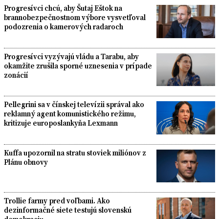
Progresívci chcú, aby Šutaj Eštok na
brannobezpečnostnom výbore vysvetľoval
podozrenia o kamerových radaroch
Progresívci vyzývajú vládu a Tarabu, aby
okamžite zrušila sporné uznesenia v prípade
zonácií
Pellegrini sa v čínskej televízii správal ako
reklamný agent komunistického režimu,
kritizuje europoslankyňa Lexmann
Kuffa upozornil na stratu stoviek miliónov z
Plánu obnovy
Trollie farmy pred voľbami. Ako
dezinformačné siete testujú slovenskú