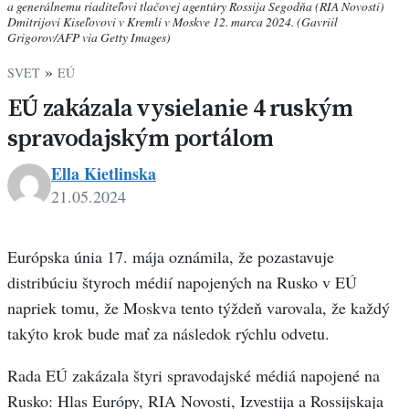
a generálnemu riaditeľovi tlačovej agentúry Rossija Segodňa (RIA Novosti)
Dmitrijovi Kiseľovovi v Kremli v Moskve 12. marca 2024. (Gavriil
Grigorov/AFP via Getty Images)
»
SVET
EÚ
EÚ zakázala vysielanie 4 ruským
spravodajským portálom
Ella Kietlinska
21.05.2024
Európska únia 17. mája oznámila, že pozastavuje
distribúciu štyroch médií napojených na Rusko v EÚ
napriek tomu, že Moskva tento týždeň varovala, že každý
takýto krok bude mať za následok rýchlu odvetu.
Rada EÚ zakázala štyri spravodajské médiá napojené na
Rusko: Hlas Európy, RIA Novosti, Izvestija a Rossijskaja