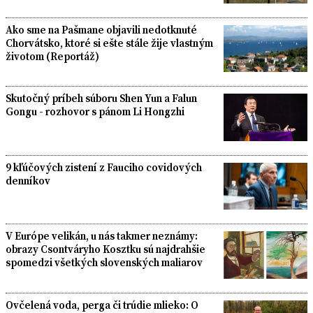
Ako sme na Pašmane objavili nedotknuté
Chorvátsko, ktoré si ešte stále žije vlastným
životom (Reportáž)
Skutočný príbeh súboru Shen Yun a Falun
Gongu - rozhovor s pánom Li Hongzhi
9 kľúčových zistení z Fauciho covidových
denníkov
V Európe velikán, u nás takmer neznámy:
obrazy Csontváryho Kosztku sú najdrahšie
spomedzi všetkých slovenských maliarov
Ovčelená voda, perga či trúdie mlieko: O