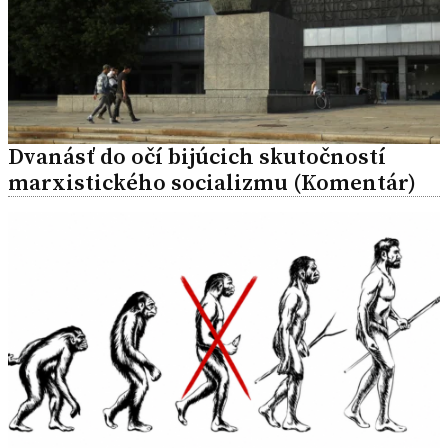
Dvanásť do očí bijúcich skutočností
marxistického socializmu (Komentár)