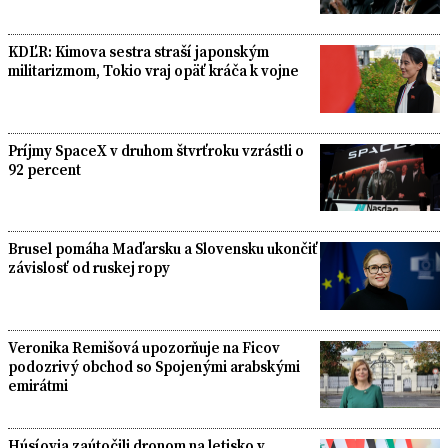
KDĽR: Kimova sestra straší japonským
militarizmom, Tokio vraj opäť kráča k vojne
Príjmy SpaceX v druhom štvrťroku vzrástli o
92 percent
Brusel pomáha Maďarsku a Slovensku ukončiť
závislosť od ruskej ropy
Veronika Remišová upozorňuje na Ficov
podozrivý obchod so Spojenými arabskými
emirátmi
Húsíovia zaútočili dronom na letisko v