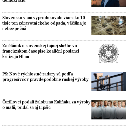
demokraciu
Slovensko vlani vyprodukovalo viac ako 10-
tisíc ton zdravotníckeho odpadu, väčšina je
nebezpečná
Za článok o slovenskej tajnej službe vo
francúzskom časopise koaliční poslanci
kritizujú Hlinu
PS: Nové rýchlostné radary sú podľa
progresívcov pravdepodobne ruskej výroby
Čurillovci podali žalobu na Kaliňáka za výroky
o mafii, pridal sa aj Lipšic