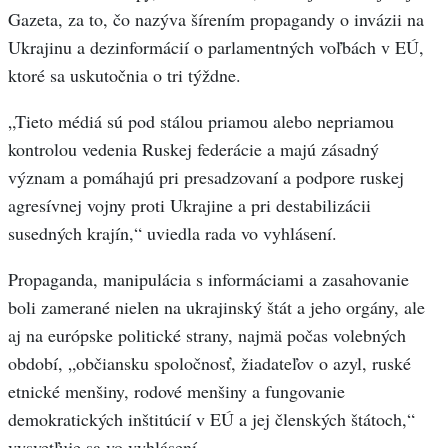
Gazeta, za to, čo nazýva šírením propagandy o invázii na
Ukrajinu a dezinformácií o parlamentných voľbách v EÚ,
ktoré sa uskutočnia o tri týždne.
„Tieto médiá sú pod stálou priamou alebo nepriamou
kontrolou vedenia Ruskej federácie a majú zásadný
význam a pomáhajú pri presadzovaní a podpore ruskej
agresívnej vojny proti Ukrajine a pri destabilizácii
susedných krajín,“ uviedla rada vo vyhlásení.
Propaganda, manipulácia s informáciami a zasahovanie
boli zamerané nielen na ukrajinský štát a jeho orgány, ale
aj na európske politické strany, najmä počas volebných
období, „občiansku spoločnosť, žiadateľov o azyl, ruské
etnické menšiny, rodové menšiny a fungovanie
demokratických inštitúcií v EÚ a jej členských štátoch,“
vysvetľuje sa vo vyhlásení.