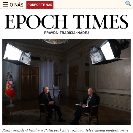
☰
O NÁS
PODPORTE NÁS
Ruský prezident Vladimir Putin poskytuje rozhovor televíznemu moderátorovi