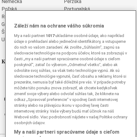
Nemecká
Perzská
Poľská
Portugalská
Rumunská
Ruská
Grécka
Španielska
Záleží nám na ochrane vášho súkromia
Švédska
Turecká
My a naši partneri
1017
ukladáme osobné údaje, ako napríklad
Ukrajinská
Vietnamská
údaje o prehliadaní alebo jedinečné identifikátory, a vstupujeme
do nich vo vašom zariadení. Ak zvolíte „Súhlasím“, zapnú sa
sledovacie technológie na podporu účelov, ktoré sa zobrazujú v
časti „my a naši partneri spracúvame osobné údaje s cieľom
Kde nás nájdete
poskytnúť“, zatiaľ čo výberom „Odmetnuť všetko“, alebo ak
odvoláte svoj súhlas, sa však tieto technológie vypnú. Ak sú
Facebook
sledovacie technológie vypnuté, časť obsahu a reklamy, ktoré si
prezeráte, nemusia byť také dôležité pre vás. V prípade potreby
Instagram
môžete túto ponuku znova zobraziť, ak chcete kedykoľvek
G
Ganjing
zmeniť svoje výbery alebo odvolať súhlas tak, že kliknete na
Youtube
odkaz „Spravovať preferencie“ v spodnej časti internetovej
stránky alebo na plávajúcu ikonu v spodnej ľavej časti
Twitter
internetovej stránky. Vaše výbery budú mať účinok na náš
Telegram
Webové sídlo. Viac podrobností nájdete v našej Politike ochrany
RSS
osobných údajov.
My a naši partneri spracúvame údaje s cieľom