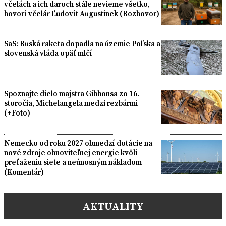
včelách a ich daroch stále nevieme všetko,
hovorí včelár Ľudovít Augustinek (Rozhovor)
SaS: Ruská raketa dopadla na územie Poľska a
slovenská vláda opäť mlčí
Spoznajte dielo majstra Gibbonsa zo 16.
storočia, Michelangela medzi rezbármi
(+Foto)
Nemecko od roku 2027 obmedzí dotácie na
nové zdroje obnoviteľnej energie kvôli
preťaženiu siete a neúnosným nákladom
(Komentár)
AKTUALITY