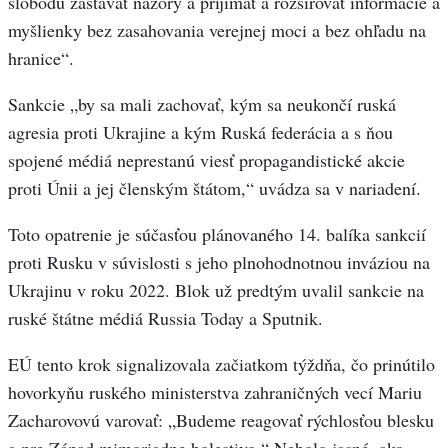
slobodu zastávať názory a prijímať a rozširovať informácie a
myšlienky bez zasahovania verejnej moci a bez ohľadu na
hranice“.
Sankcie „by sa mali zachovať, kým sa neukončí ruská
agresia proti Ukrajine a kým Ruská federácia a s ňou
spojené médiá neprestanú viesť propagandistické akcie
proti Únii a jej členským štátom,“ uvádza sa v nariadení.
Toto opatrenie je súčasťou plánovaného 14. balíka sankcií
proti Rusku v súvislosti s jeho plnohodnotnou inváziou na
Ukrajinu v roku 2022. Blok už predtým uvalil sankcie na
ruské štátne médiá Russia Today a Sputnik.
EÚ tento krok signalizovala začiatkom týždňa, čo prinútilo
hovorkyňu ruského ministerstva zahraničných vecí Mariu
Zacharovovú varovať: „Budeme reagovať rýchlosťou blesku
a pre Západ mimoriadne bolestivo.“ Nebolo jasné, ako