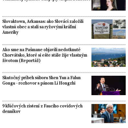
Slovaktown, Arkansas: ako Slováci založili
vlastnú obec a stali sa ryžovými kráľmi
Ameriky
Ako sme na Pašmane objavili nedotknuté
Chorvátsko, ktoré si ešte stále žije vlastným
životom (Reportáž)
Skutočný príbeh súboru Shen Yun a Falun
Gongu - rozhovor s pánom Li Hongzhi
9 kľúčových zistení z Fauciho covidových
denníkov