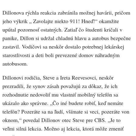
Dillonova rýchla reakcia zabránila možnej havárii, pričom
jeho výkrik „ Zavolajte niekto 911! Hneď!“ okamžite
upútal pozornosť ostatných. Zatiaľ čo študenti kričali v
panike, Dillon si udržal chladnú hlavu a autobus bezpečne
zastavil. Vodičovi sa neskôr dostalo potrebnej lekárskej
starostlivosti a deti boli prevezené domov náhradným
autobusom.
Dillonovi rodičia, Steve a Ireta Reevesovci, neskôr
prezradili, že synov zásah považujú za dôkaz, že ich
rozhodnutie nedovoliť mu vlastniť mobilný telefón sa
ukázalo ako správne. „Čo iné budete robiť, keď nemáte
telefón? Pozeráte sa na ľudí, všímate si veci, pozeráte von
oknom,“ povedal Dillonov otec Steve pre CBS. „Je to
veľmi silná lekcia. Možno aj lekcia, ktorá môže zmeniť