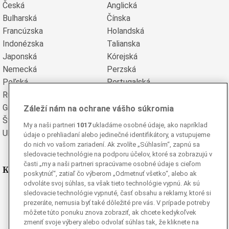
Česká
Anglická
Bulharská
Čínska
Francúzska
Holandská
Indonézska
Talianska
Japonská
Kórejská
Nemecká
Perzská
Poľská
Portugalská
Rumunská
Ruská
Grécka
Španielska
Záleží nám na ochrane vášho súkromia
Švédska
Turecká
My a naši partneri
1017
ukladáme osobné údaje, ako napríklad
Ukrajinská
Vietnamská
údaje o prehliadaní alebo jedinečné identifikátory, a vstupujeme
do nich vo vašom zariadení. Ak zvolíte „Súhlasím“, zapnú sa
sledovacie technológie na podporu účelov, ktoré sa zobrazujú v
časti „my a naši partneri spracúvame osobné údaje s cieľom
Kde nás nájdete
poskytnúť“, zatiaľ čo výberom „Odmetnuť všetko“, alebo ak
odvoláte svoj súhlas, sa však tieto technológie vypnú. Ak sú
Facebook
sledovacie technológie vypnuté, časť obsahu a reklamy, ktoré si
prezeráte, nemusia byť také dôležité pre vás. V prípade potreby
Instagram
môžete túto ponuku znova zobraziť, ak chcete kedykoľvek
G
Ganjing
zmeniť svoje výbery alebo odvolať súhlas tak, že kliknete na