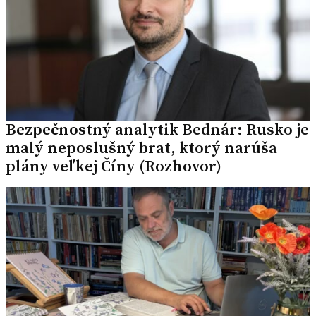
Bezpečnostný analytik Bednár: Rusko je
malý neposlušný brat, ktorý narúša
plány veľkej Číny (Rozhovor)