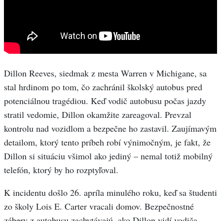
Dillon Reeves, siedmak z mesta Warren v Michigane, sa
stal hrdinom po tom, čo zachránil školský autobus pred
potenciálnou tragédiou. Keď vodič autobusu počas jazdy
stratil vedomie, Dillon okamžite zareagoval. Prevzal
kontrolu nad vozidlom a bezpečne ho zastavil. Zaujímavým
detailom, ktorý tento príbeh robí výnimočným, je fakt, že
Dillon si situáciu všimol ako jediný – nemal totiž mobilný
telefón, ktorý by ho rozptyľoval.
K incidentu došlo 26. apríla minulého roku, keď sa študenti
zo školy Lois E. Carter vracali domov. Bezpečnostné
zábery z autobusu zachytávajú, ako Dillon vidí vodiča,