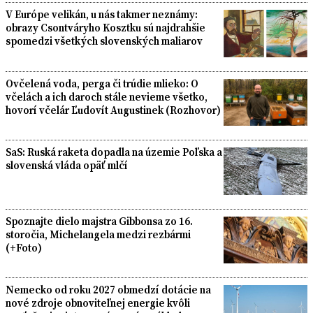
V Európe velikán, u nás takmer neznámy:
obrazy Csontváryho Kosztku sú najdrahšie
spomedzi všetkých slovenských maliarov
Ovčelená voda, perga či trúdie mlieko: O
včelách a ich daroch stále nevieme všetko,
hovorí včelár Ľudovít Augustinek (Rozhovor)
SaS: Ruská raketa dopadla na územie Poľska a
slovenská vláda opäť mlčí
Spoznajte dielo majstra Gibbonsa zo 16.
storočia, Michelangela medzi rezbármi
(+Foto)
Nemecko od roku 2027 obmedzí dotácie na
nové zdroje obnoviteľnej energie kvôli