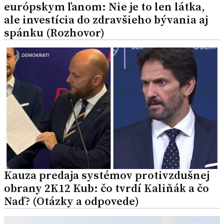
európskym ľanom: Nie je to len látka,
ale investícia do zdravšieho bývania aj
spánku (Rozhovor)
Kauza predaja systémov protivzdušnej
obrany 2K12 Kub: čo tvrdí Kaliňák a čo
Naď? (Otázky a odpovede)