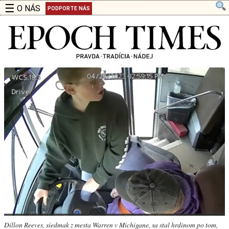
☰
O NÁS
PODPORTE NÁS
Dillon Reeves, siedmak z mesta Warren v Michigane, sa stal hrdinom po tom,