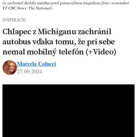
čo zachránil školský autobus pred potenciálnou tragédiou.(foto: screenshot
YT CBC News: The National)
INŠPIRÁCIE
Chlapec z Michiganu zachránil
autobus vďaka tomu, že pri sebe
nemal mobilný telefón (+Video)
Marcela Colucci
27.09.2024