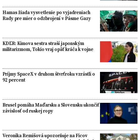
Hamas žiada vysvetlenie po vyjadreniach
Rady pre mier o odzbrojení v Pásme Gazy
KDĽR: Kimova sestra straší japonským
militarizmom, Tokio vraj opäť kráča k vojne
Príjmy SpaceX v druhom štvrťroku vzrástli o
92 percent
Brusel pomáha Maďarsku a Slovensku ukončiť
závislosť od ruskej ropy
Veronika Remišová upozorňuje na Ficov