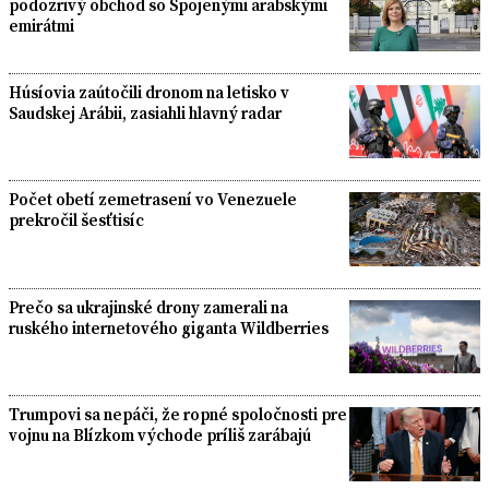
podozrivý obchod so Spojenými arabskými
emirátmi
Húsíovia zaútočili dronom na letisko v
Saudskej Arábii, zasiahli hlavný radar
Počet obetí zemetrasení vo Venezuele
prekročil šesťtisíc
Prečo sa ukrajinské drony zamerali na
ruského internetového giganta Wildberries
Trumpovi sa nepáči, že ropné spoločnosti pre
vojnu na Blízkom východe príliš zarábajú