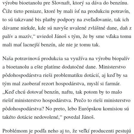
výrobu bioetanolu pre Slovnaft, ktorý sa dáva do benzínu.
Čiže tieto peniaze, ktoré by mali ísť na produkciu potravín,
to sú takzvané bis platby podpory na zveľaďovanie, tak ich
dávame niekde, kde sú navyše uvalené zvláštné dane, daň z
palív a mazív,“ uviedol Jánoš s tým, že by sme vďaka tomu
mali mať lacnejší benzín, ale nie je tomu tak.
Naša potravinová produkcia sa využíva na výrobu biopalív
a bioetanolu a ešte platíme dodatočné dane. Ministerstvo
pôdohospodárstva rieši problematiku dotácií, aj keď by sa
tým mal zaoberať rezort hospodárstva, myslí si farmár.
„Keď chcú dotovať benzín, naftu, tak potom by to malo
riešiť ministerstvo hospodárstva. Prečo to rieši ministerstvo
pôdohospodárstva? No preto, lebo Európskou komisiou sú
takéto dotácie nedovolené,“ povedal Jánoš.
Problémom je podľa neho aj to, že veľkí producenti pestujú