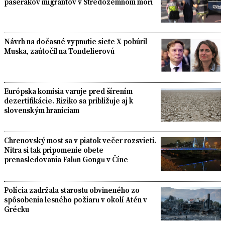
pašerákov migrantov v Stredozemnom mori
Návrh na dočasné vypnutie siete X pobúril
Muska, zaútočil na Tondelierovú
Európska komisia varuje pred šírením
dezertifikácie. Riziko sa približuje aj k
slovenským hraniciam
Chrenovský most sa v piatok večer rozsvieti.
Nitra si tak pripomenie obete
prenasledovania Falun Gongu v Číne
Polícia zadržala starostu obvineného zo
spôsobenia lesného požiaru v okolí Atén v
Grécku