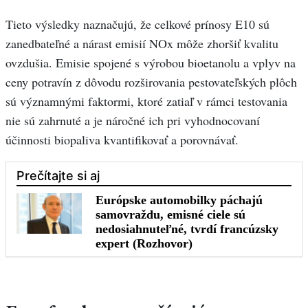
Tieto výsledky naznačujú, že celkové prínosy E10 sú
zanedbateľné a nárast emisií NOx môže zhoršiť kvalitu
ovzdušia. Emisie spojené s výrobou bioetanolu a vplyv na
ceny potravín z dôvodu rozširovania pestovateľských plôch
sú významnými faktormi, ktoré zatiaľ v rámci testovania
nie sú zahrnuté a je náročné ich pri vyhodnocovaní
účinnosti biopaliva kvantifikovať a porovnávať.