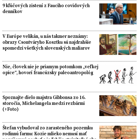
9 kľúčových zistení z Fauciho covidových
denníkov
V Európe velikán, u nás takmer neznámy:
obrazy Csontváryho Kosztku sú najdrahšie
spomedzi všetkých slovenských maliarov
Nie, človek nie je priamym potomkom „veľkej
opice“, hovorí francúzsky paleoantropológ
Spoznajte dielo majstra Gibbonsa zo 16.
storočia, Michelangela medzi rezbármi
(+Foto)
Štefan vybudoval zo zarasteného pozemku
rodinnú farmu: Kozie mlieko nemusí mať