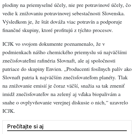
plodiny na priemyselné účely, nie pre potravinové účely, čo
vedie k znižovaniu potravinovej sebestačnosti Slovenska.
Výsledkom je, že štát dováža viac potravín a podporuje
finančné skupiny, ktoré profitujú z týchto procesov.
ICJK vo svojom dokumente poznamenalo, že v
podmienkach nášho chemického priemyslu sú najväčšími
znečisťovateľmi rafinéria Slovnaft, ale aj spoločnosti
patriace do skupiny Envien. „Producenti fosílnych palív ako
Slovnaft patria k najväčším znečisťovateľom planéty. Tlak
na znižovanie emisií je čoraz väčší, snažia sa tak zmeniť
imidž znečisťovateľov na zelený aj vďaka biopalivám a
snahe o ovplyvňovanie verejnej diskusie o nich,“ uzavrelo
ICJK.