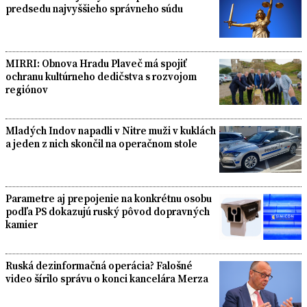
predsedu najvyššieho správneho súdu
MIRRI: Obnova Hradu Plaveč má spojiť
ochranu kultúrneho dedičstva s rozvojom
regiónov
Mladých Indov napadli v Nitre muži v kuklách
a jeden z nich skončil na operačnom stole
Parametre aj prepojenie na konkrétnu osobu
podľa PS dokazujú ruský pôvod dopravných
kamier
Ruská dezinformačná operácia? Falošné
video šírilo správu o konci kancelára Merza