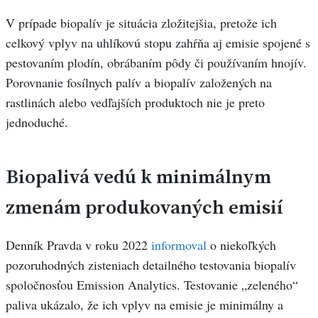
V prípade biopalív je situácia zložitejšia, pretože ich
celkový vplyv na uhlíkovú stopu zahŕňa aj emisie spojené s
pestovaním plodín, obrábaním pôdy či používaním hnojív.
Porovnanie fosílnych palív a biopalív založených na
rastlinách alebo vedľajších produktoch nie je preto
jednoduché.
Biopalivá vedú k minimálnym
zmenám produkovaných emisií
Denník Pravda v roku 2022
informoval
o niekoľkých
pozoruhodných zisteniach detailného testovania biopalív
spoločnosťou Emission Analytics. Testovanie „zeleného“
paliva ukázalo, že ich vplyv na emisie je minimálny a