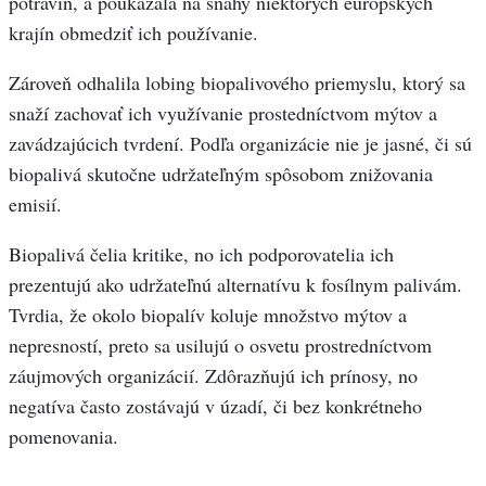
potravín, a poukázala na snahy niektorých európskych
krajín obmedziť ich používanie.
Zároveň odhalila lobing biopalivového priemyslu, ktorý sa
snaží zachovať ich využívanie prostedníctvom mýtov a
zavádzajúcich tvrdení. Podľa organizácie nie je jasné, či sú
biopalivá skutočne udržateľným spôsobom znižovania
emisií.
Biopalivá čelia kritike, no ich podporovatelia ich
prezentujú ako udržateľnú alternatívu k fosílnym palivám.
Tvrdia, že okolo biopalív koluje množstvo mýtov a
nepresností, preto sa usilujú o osvetu prostredníctvom
záujmových organizácií. Zdôrazňujú ich prínosy, no
negatíva často zostávajú v úzadí, či bez konkrétneho
pomenovania.