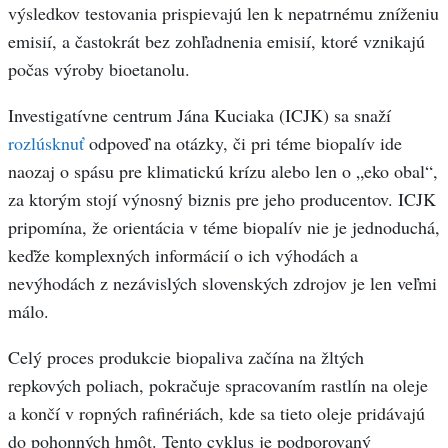
výsledkov testovania prispievajú len k nepatrnému zníženiu
emisií, a častokrát bez zohľadnenia emisií, ktoré vznikajú
počas výroby bioetanolu.
Investigatívne centrum Jána Kuciaka (ICJK) sa snaží
rozlúsknuť
odpoveď na otázky, či pri téme biopalív ide
naozaj o spásu pre klimatickú krízu alebo len o „eko obal“,
za ktorým stojí výnosný biznis pre jeho producentov. ICJK
pripomína, že orientácia v téme biopalív nie je jednoduchá,
keďže komplexných informácií o ich výhodách a
nevýhodách z nezávislých slovenských zdrojov je len veľmi
málo.
Celý proces produkcie biopaliva začína na žltých
repkových poliach, pokračuje spracovaním rastlín na oleje
a končí v ropných rafinériách, kde sa tieto oleje pridávajú
do pohonných hmôt. Tento cyklus je podporovaný