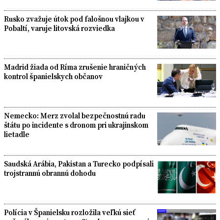
Rusko zvažuje útok pod falošnou vlajkou v
Pobaltí, varuje litovská rozviedka
Madrid žiada od Ríma zrušenie hraničných
kontrol španielskych občanov
Nemecko: Merz zvolal bezpečnostnú radu
štátu po incidente s dronom pri ukrajinskom
lietadle
Saudská Arábia, Pakistan a Turecko podpísali
trojstrannú obrannú dohodu
Polícia v Španielsku rozložila veľkú sieť