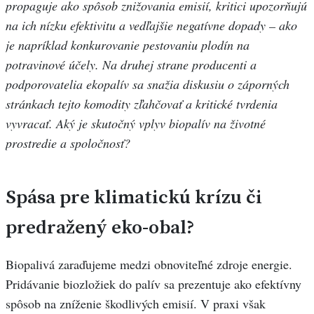
propaguje ako spôsob znižovania emisií, kritici upozorňujú
na ich nízku efektivitu a vedľajšie negatívne dopady – ako
je napríklad konkurovanie pestovaniu plodín na
potravinové účely. Na druhej strane producenti a
podporovatelia ekopalív sa snažia diskusiu o záporných
stránkach tejto komodity zľahčovať a kritické tvrdenia
vyvracať. Aký je skutočný vplyv biopalív na životné
prostredie a spoločnosť?
Spása pre klimatickú krízu či
predražený eko-obal?
Biopalivá zaraďujeme medzi obnoviteľné zdroje energie.
Pridávanie biozložiek do palív sa prezentuje ako efektívny
spôsob na zníženie škodlivých emisií. V praxi však