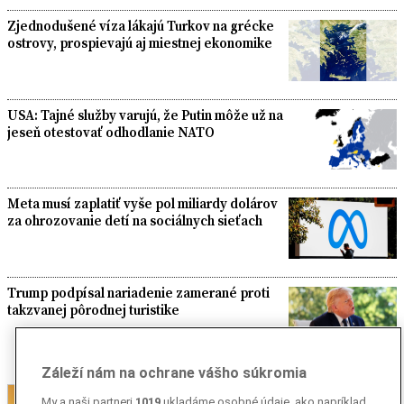
Zjednodušené víza lákajú Turkov na grécke
ostrovy, prospievajú aj miestnej ekonomike
USA: Tajné služby varujú, že Putin môže už na
jeseň otestovať odhodlanie NATO
Meta musí zaplatiť vyše pol miliardy dolárov
za ohrozovanie detí na sociálnych sieťach
Trump podpísal nariadenie zamerané proti
takzvanej pôrodnej turistike
Záleží nám na ochrane vášho súkromia
My a naši partneri
1019
ukladáme osobné údaje, ako napríklad