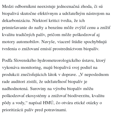
Medzi odborníkmi neexistuje jednoznačná zhoda, či sú
biopalivá skutočne efektívnym a udržateľným nástrojom na
dekarbonizáciu. Niektorí kritici tvrdia, že ich
primiešavanie do nafty a benzínu môže zvýšiť cenu a znížiť
kvalitu tradičných palív, pričom môže poškodzovať aj
motory automobilov. Navyše, viaceré štúdie spochybňujú
tvrdenia o znižovaní emisií prostredníctvom biopalív.
Podľa Slovenského hydrometeorologického ústavu, ktorý
vykonáva monitoring, majú biopalivá svoj podiel na
produkcii znečisťujúcich látok v doprave. „V neposlednom
rade auditori zistili, že udržateľnosť biopalív je
nadhodnotená. Suroviny na výrobu biopalív môžu
poškodzovať ekosystémy a znižovať biodiverzitu, kvalitu
pôdy a vody,“ napísal HMÚ, čo otvára etické otázky o
prioritizácii palív pred potravinami.