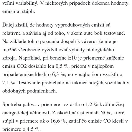
veľmi variabilný. V niektorých prípadoch dokonca hodnoty
emisií aj stúpli.
Ďalej zistili, že hodnoty vyprodukovaých emisií sú
relatívne a závisia aj od toho, v akom aute boli testované.
Na základe tohto poznania dospeli k záveru, že nie je
možné všeobecne vyzdvihovať výhody biologického
zdroja. Napríklad, pri benzíne E10 je priemerné zníženie
emisií CO2 dosiahlo len 0,5 %, pričom v najlepšom
prípade emisie klesli o 6,3 %, no v najhoršom vzrástli o
7,1 %. Testovanie prebiehalo na takmer nových vozidlách v
obdobných podmienkach.
Spotreba paliva v priemere vzrástla o 1,2 % kvôli nižšej
energetickej účinnosti. Zaskočil nárast emisií NOx, ktoré
stúpli v priemere až o 16,6 %, zatiaľ čo emisie CO klesli v
priemere o 4,5 %.