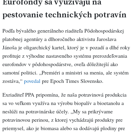
Eurofondy sa využívajú na
pestovanie technických potravín
Podľa bývalého generálneho riaditeľa Pôdohospodárskej
platobnej agentúry a dlhoročného aktivistu Jaroslava
Jánoša je oligarchický kartel, ktorý je v pozadí a dlhé roky
profituje z výhodne nastaveného systému prerozdeľovania
eurofondov v pôdohospodárstve, oveľa dôležitejší ako
samotní politici. „Premiéri a ministri sa menia, ale systém
zostáva,“
povedal
pre Epoch Times Slovensko.
Exriaditeľ PPA pripomína, že naša potravinová produkcia
sa vo veľkom využíva na výrobu biopalív a bioetanolu a
neslúži na potravinárske účely. „My sa prikrývame
potravinovou perinou, z ktorej vychádzajú produkty pre
priemysel, ako je biomasa alebo sa dodávajú plodiny pre