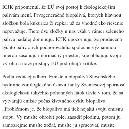
ICJK pripomenul, že EÚ svoj postoj k ekologickejším
palivám mení. Prvogeneračné biopalivá, ktorých hlavnou
zložkou bola kukurica či repka, už za vhodné eko riešenie
nepovažuje. Tieto dve zložky u nás však v rámci zeleného
paliva naďalej dominujú. ICJK upozorňuje, že producenti
týchto palív a ich podporovatelia spoločne významnou
mierou zasahujú informačný priestor, kde obhajujú svoju
výrobu a nové prístupy EÚ podrobujú kritike.
Podľa vedúcej odboru Emisie a biopalivá Slovenského
hydrometeorologického ústavu Janky Szemesovej spornosť
ekologickosti takýchto pohonných látok tkvie v tom, že sa
vytvárajú emisie počas životného cyklu biopaliva.
„Problémom je, že biopalivo má tiež nejakú svoju emisnú
stopu. Vy musíte obrobiť pole, zasadiť plodinu, potom ju
samozrejme musíte zožať, musíte ju spracovať, musíte