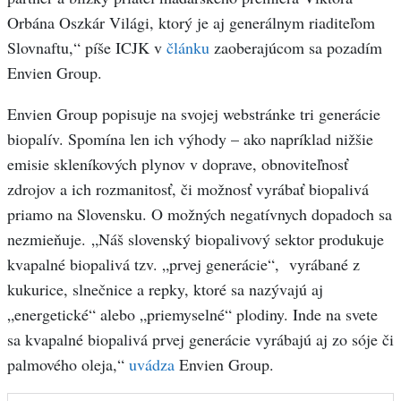
Orbána Oszkár Világi, ktorý je aj generálnym riaditeľom
Slovnaftu,“ píše ICJK v
článku
zaoberajúcom sa pozadím
Envien Group.
Envien Group popisuje na svojej webstránke tri generácie
biopalív. Spomína len ich výhody – ako napríklad nižšie
emisie skleníkových plynov v doprave, obnoviteľnosť
zdrojov a ich rozmanitosť, či možnosť vyrábať biopalivá
priamo na Slovensku. O možných negatívnych dopadoch sa
nezmieňuje. „Náš slovenský biopalivový sektor produkuje
kvapalné biopalivá tzv. „prvej generácie“, vyrábané z
kukurice, slnečnice a repky, ktoré sa nazývajú aj
„energetické“ alebo „priemyselné“ plodiny. Inde na svete
sa kvapalné biopalivá prvej generácie vyrábajú aj zo sóje či
palmového oleja,“
uvádza
Envien Group.