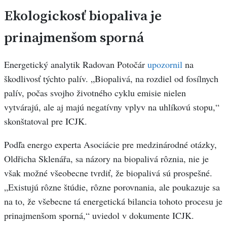
Ekologickosť biopaliva je
prinajmenšom sporná
Energetický analytik Radovan Potočár
upozornil
na
škodlivosť týchto palív. „Biopalivá, na rozdiel od fosílnych
palív, počas svojho životného cyklu emisie nielen
vytvárajú, ale aj majú negatívny vplyv na uhlíkovú stopu,“
skonštatoval pre ICJK.
Podľa energo experta Asociácie pre medzinárodné otázky,
Oldřicha Sklenářa, sa názory na biopalivá rôznia, nie je
však možné všeobecne tvrdiť, že biopalivá sú prospešné.
„Existujú rôzne štúdie, rôzne porovnania, ale poukazuje sa
na to, že všebecne tá energetická bilancia tohoto procesu je
prinajmenšom sporná,“ uviedol v dokumente ICJK.