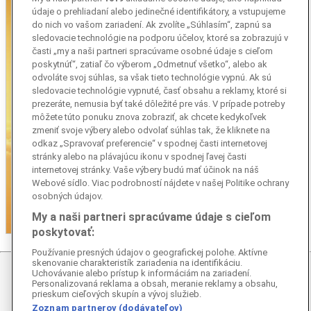
údaje o prehliadaní alebo jedinečné identifikátory, a vstupujeme
do nich vo vašom zariadení. Ak zvolíte „Súhlasím“, zapnú sa
sledovacie technológie na podporu účelov, ktoré sa zobrazujú v
časti „my a naši partneri spracúvame osobné údaje s cieľom
poskytnúť“, zatiaľ čo výberom „Odmetnuť všetko“, alebo ak
odvoláte svoj súhlas, sa však tieto technológie vypnú. Ak sú
sledovacie technológie vypnuté, časť obsahu a reklamy, ktoré si
prezeráte, nemusia byť také dôležité pre vás. V prípade potreby
môžete túto ponuku znova zobraziť, ak chcete kedykoľvek
zmeniť svoje výbery alebo odvolať súhlas tak, že kliknete na
odkaz „Spravovať preferencie“ v spodnej časti internetovej
stránky alebo na plávajúcu ikonu v spodnej ľavej časti
internetovej stránky. Vaše výbery budú mať účinok na náš
Webové sídlo. Viac podrobností nájdete v našej Politike ochrany
osobných údajov.
My a naši partneri spracúvame údaje s cieľom
poskytovať:
Používanie presných údajov o geografickej polohe. Aktívne
skenovanie charakteristík zariadenia na identifikáciu.
O NÁS
REDAKCIA
HĽADÁME PRISPIEVATEĽOV
Uchovávanie alebo prístup k informáciám na zariadení.
Personalizovaná reklama a obsah, meranie reklamy a obsahu,
OCHRANA OSOBNÝCH ÚDAJOV
OBCHODNÉ
prieskum cieľových skupín a vývoj služieb.
PODMIENKY
Zoznam partnerov (dodávateľov)