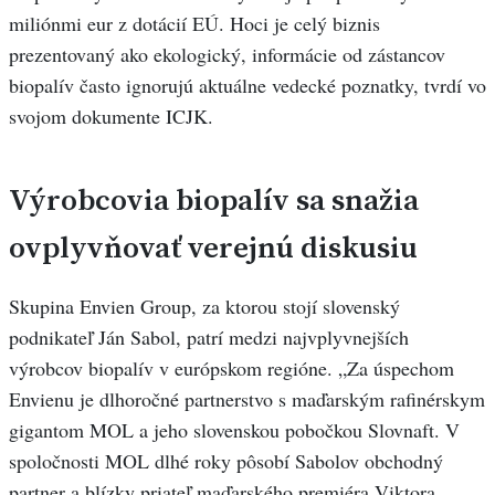
miliónmi eur z dotácií EÚ. Hoci je celý biznis
prezentovaný ako ekologický, informácie od zástancov
biopalív často ignorujú aktuálne vedecké poznatky, tvrdí vo
svojom dokumente ICJK.
Výrobcovia biopalív sa snažia
ovplyvňovať verejnú diskusiu
Skupina Envien Group, za ktorou stojí slovenský
podnikateľ Ján Sabol, patrí medzi najvplyvnejších
výrobcov biopalív v európskom regióne. „Za úspechom
Envienu je dlhoročné partnerstvo s maďarským rafinérskym
gigantom MOL a jeho slovenskou pobočkou Slovnaft. V
spoločnosti MOL dlhé roky pôsobí Sabolov obchodný
partner a blízky priateľ maďarského premiéra Viktora