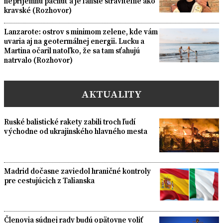
nepríjemnú pachuť a je ľahšie stráviteľné ako
kravské (Rozhovor)
Lanzarote: ostrov s minimom zelene, kde vám
uvaria aj na geotermálnej energii. Lucku a
Martina očaril natoľko, že sa tam sťahujú
natrvalo (Rozhovor)
AKTUALITY
Ruské balistické rakety zabili troch ľudí
východne od ukrajinského hlavného mesta
Madrid dočasne zaviedol hraničné kontroly
pre cestujúcich z Talianska
Členovia súdnej rady budú opätovne voliť