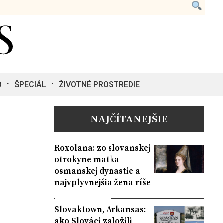
O
ŠPECIÁL
ŽIVOTNÉ PROSTREDIE
NAJČÍTANEJŠIE
Roxolana: zo slovanskej
otrokyne matka
osmanskej dynastie a
najvplyvnejšia žena ríše
Slovaktown, Arkansas:
ako Slováci založili