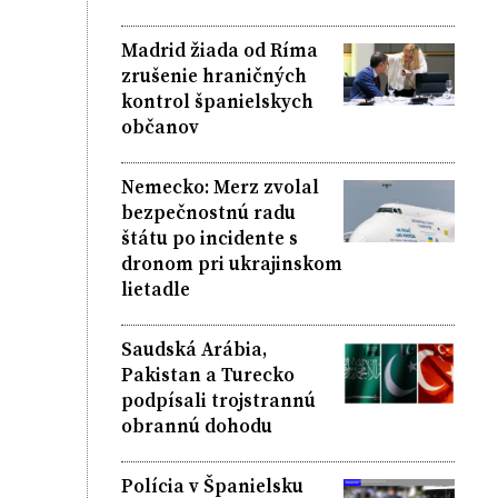
Madrid žiada od Ríma
zrušenie hraničných
kontrol španielskych
občanov
Nemecko: Merz zvolal
bezpečnostnú radu
štátu po incidente s
dronom pri ukrajinskom
lietadle
Saudská Arábia,
Pakistan a Turecko
podpísali trojstrannú
obrannú dohodu
Polícia v Španielsku