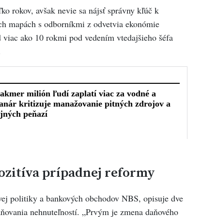
ko rokov, avšak nevie sa nájsť správny kľúč k
ch mapách s odborníkmi z odvetvia ekonómie
ed viac ako 10 rokmi pod vedením vtedajšieho šéfa
.
ozitíva prípadnej reformy
ej politiky a bankových obchodov NBS, opisuje dve
daňovania nehnuteľností. „Prvým je zmena daňového