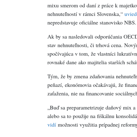
mixu smerom od daní z práce k majetko
nehnuteľností v rámci Slovenska,“
uvied
nepredstavuje oficiálne stanovisko NBS.
Ak by sa nasledovali odporúčania OECD,
stav nehnuteľnosti, či trhová cena. Nov
spočívajúca v tom, že vlastníci lukratív
rovnaké dane ako majitelia starších schá
Tým, že by zmena zdaňovania nehnuteľno
peňazí, ekonómovia očakávajú, že finan
zaťaženia, nie na financovanie sociálny
„Buď sa preparametrizuje daňový mix a p
alebo sa to použije na fiškálnu konsolidá
vidí
možnosti využitia prípadnej reform