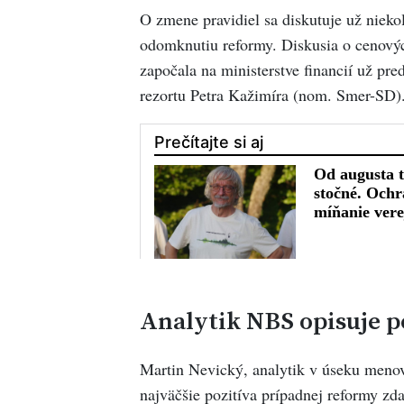
O zmene pravidiel sa diskutuje už niekoľ
odomknutiu reformy. Diskusia o cenový
započala na ministerstve financií už pr
rezortu Petra Kažimíra (nom. Smer-SD)
Analytik NBS opisuje p
Martin Nevický, analytik v úseku menov
najväčšie pozitíva prípadnej reformy z