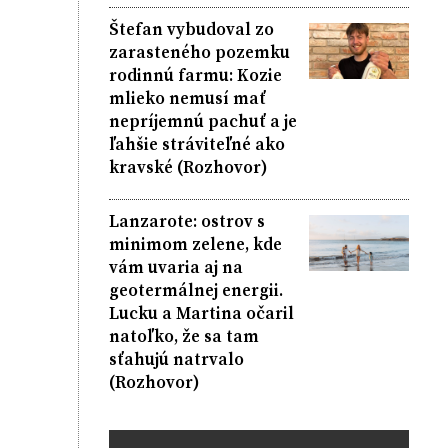
Štefan vybudoval zo
zarasteného pozemku
rodinnú farmu: Kozie
mlieko nemusí mať
nepríjemnú pachuť a je
ľahšie stráviteľné ako
kravské (Rozhovor)
Lanzarote: ostrov s
minimom zelene, kde
vám uvaria aj na
geotermálnej energii.
Lucku a Martina očaril
natoľko, že sa tam
sťahujú natrvalo
(Rozhovor)