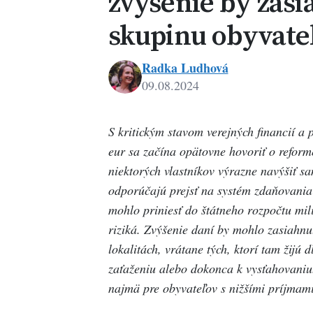
zvýšenie by zasi
skupinu obyvate
Radka Ludhová
09.08.2024
S kritickým stavom verejných financií a 
eur sa začína opätovne hovoriť o reform
niektorých vlastníkov výrazne navýšiť 
odporúčajú prejsť na systém zdaňovania 
mohlo priniesť do štátneho rozpočtu mil
riziká. Zvýšenie daní by mohlo zasiahnu
lokalitách, vrátane tých, ktorí tam žijú
d
zaťaženiu alebo dokonca k vysťahovaniu
najmä pre obyvateľov s nižšími príjmami