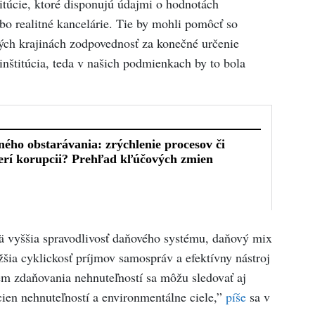
túcie, ktoré disponujú údajmi o hodnotách
ebo realitné kancelárie. Tie by mohli pomôcť so
ch krajinách zodpovednosť za konečné určenie
nštitúcia, teda v našich podmienkach by to bola
 vyššia spravodlivosť daňového systému, daňový mix
ia cyklickosť príjmov samospráv a efektívny nástroj
tém zdaňovania nehnuteľností sa môžu sledovať aj
cien nehnuteľností a environmentálne ciele,”
píše
sa v