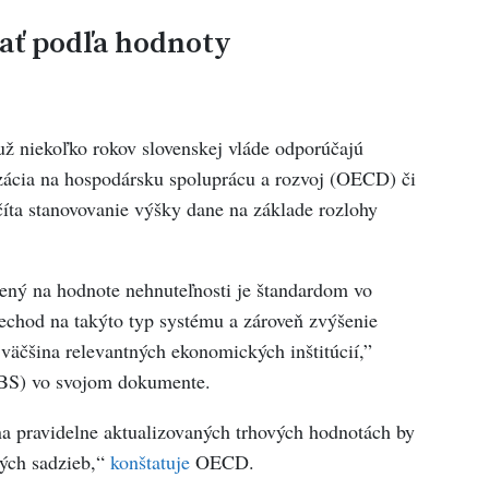
ať podľa hodnoty
už niekoľko rokov slovenskej vláde odporúčajú
izácia na hospodársku spoluprácu a rozvoj (OECD) či
ta stanovovanie výšky dane na základe rozlohy
ený na hodnote nehnuteľnosti je štandardom vo
echod na takýto typ systému a zároveň zvýšenie
väčšina relevantných ekonomických inštitúcií,”
BS) vo svojom dokumente.
na pravidelne aktualizovaných trhových hodnotách by
vých sadzieb,“
konštatuje
OECD.