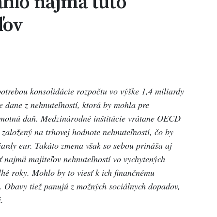
ahlo najmä túto
ľov
potrebou konsolidácie rozpočtu vo výške 1,4 miliardy
e dane z nehnuteľností, ktorá by mohla pre
samotnú daň. Medzinárodné inštitúcie vrátane OECD
založený na trhovej hodnote nehnuteľností, čo by
iardy eur. Takáto zmena však so sebou prináša aj
ť najmä majiteľov nehnuteľností vo vychytených
lhé roky
. Mohlo by to viesť k ich finančnému
. Obavy tiež panujú z možných sociálnych dopadov,
.