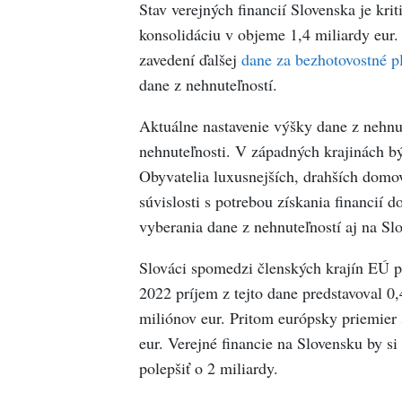
Stav verejných financií Slovenska je kri
konsolidáciu v objeme 1,4 miliardy eu
zavedení ďalšej
dane za bezhotovostné p
dane z nehnuteľností.
Aktuálne nastavenie výšky dane z nehnut
nehnuteľnosti. V západných krajinách b
Obyvatelia luxusnejších, drahších domov 
súvislosti s potrebou získania financií d
vyberania dane z nehnuteľností aj na Sl
Slováci spomedzi členských krajín EÚ pl
2022 príjem z tejto dane predstavoval 0
miliónov eur. Pritom európsky priemier
eur. Verejné financie na Slovensku by s
polepšiť o 2 miliardy.