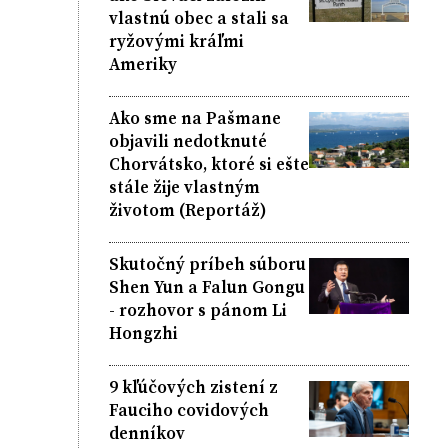
vlastnú obec a stali sa
ryžovými kráľmi
Ameriky
Ako sme na Pašmane
objavili nedotknuté
Chorvátsko, ktoré si ešte
stále žije vlastným
životom (Reportáž)
Skutočný príbeh súboru
Shen Yun a Falun Gongu
- rozhovor s pánom Li
Hongzhi
9 kľúčových zistení z
Fauciho covidových
denníkov