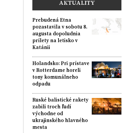
AKTUALITY
Prebudená Etna
pozastavila v sobotu 8.
augusta dopoludnia
prílety na letisko v
Katánii
Holandsko: Pri prístave
v Rotterdame horeli
tony komunálneho
odpadu
Ruské balistické rakety
zabili troch ľudí
východne od
ukrajinského hlavného
mesta