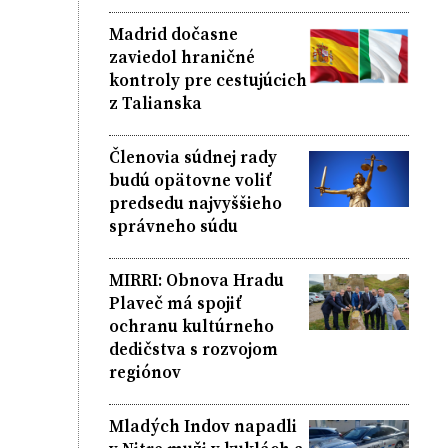
Madrid dočasne
zaviedol hraničné
kontroly pre cestujúcich
z Talianska
Členovia súdnej rady
budú opätovne voliť
predsedu najvyššieho
správneho súdu
MIRRI: Obnova Hradu
Plaveč má spojiť
ochranu kultúrneho
dedičstva s rozvojom
regiónov
Mladých Indov napadli