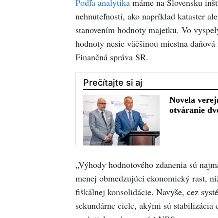
Podľa analytika
máme na Slovensku inšti
nehnuteľností, ako napríklad kataster al
stanovením hodnoty majetku. Vo vyspelý
hodnoty nesie väčšinou miestna daňová i
Finančná správa SR.
„Výhody hodnotového zdanenia sú najmä
menej obmedzujúci ekonomický rast, nižš
fiškálnej konsolidácie. Navyše, cez sys
sekundárne ciele, akými sú stabilizácia 