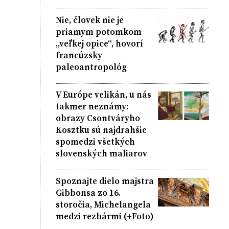
Nie, človek nie je
priamym potomkom
„veľkej opice“, hovorí
francúzsky
paleoantropológ
V Európe velikán, u nás
takmer neznámy:
obrazy Csontváryho
Kosztku sú najdrahšie
spomedzi všetkých
slovenských maliarov
Spoznajte dielo majstra
Gibbonsa zo 16.
storočia, Michelangela
medzi rezbármi (+Foto)