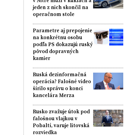
v Nitre muži v kuklách a
jeden z nich skončil na
operačnom stole
Parametre aj prepojenie
na konkrétnu osobu
podľa PS dokazujú ruský
pôvod dopravných
kamier
Ruská dezinformačná
operácia? Falošné video
šírilo správu o konci
kancelára Merza
Rusko zvažuje útok pod
falošnou vlajkou v
Pobaltí, varuje litovská
rozviedka