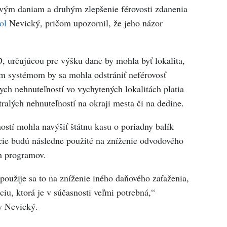
vým daniam a druhým zlepšenie férovosti zdanenia
ol
Nevický, pričom upozornil, že jeho názor
 určujúcou pre výšku dane by mohla byť lokalita,
ým systémom by sa mohla odstrániť neférovosť
nych nehnuteľností vo vychytených lokalitách platia
tralých nehnuteľností na okraji mesta či na dedine.
stí mohla navýšiť štátnu kasu o poriadny balík
cie budú následne použité na zníženie odvodového
ch programov.
oužije sa to na zníženie iného daňového zaťaženia,
ciu, ktorá je v súčasnosti veľmi potrebná,“
y Nevický.