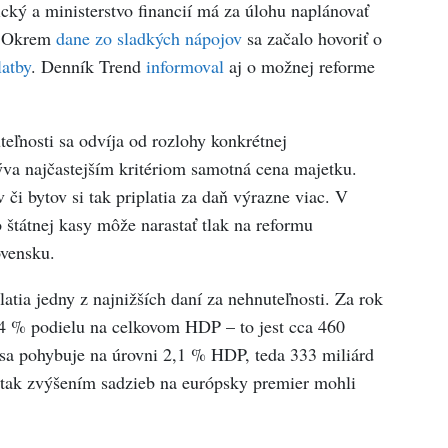
tický a ministerstvo financií má za úlohu naplánovať
r. Okrem
dane zo sladkých nápojov
sa začalo hovoriť o
latby
. Denník Trend
informoval
aj o možnej reforme
eľnosti sa odvíja od rozlohy konkrétnej
ýva najčastejším kritériom samotná cena majetku.
či bytov si tak priplatia za daň výrazne viac. V
o štátnej kasy môže narastať tlak na reformu
ovensku.
atia jedny z najnižších daní za nehnuteľnosti. Za rok
,4 % podielu na celkovom HDP – to jest cca 460
 sa pohybuje na úrovni 2,1 % HDP, teda 333 miliárd
i tak zvýšením sadzieb na európsky premier mohli