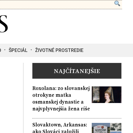
O
ŠPECIÁL
ŽIVOTNÉ PROSTREDIE
NAJČÍTANEJŠIE
Roxolana: zo slovanskej
otrokyne matka
osmanskej dynastie a
najvplyvnejšia žena ríše
Slovaktown, Arkansas:
ako Slováci založili