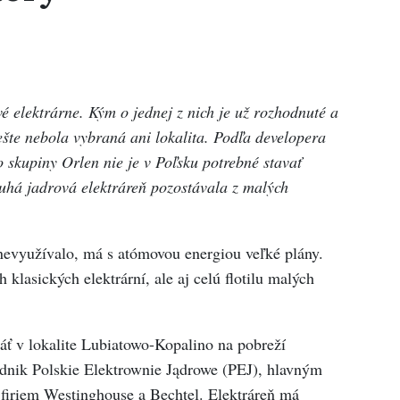
vé elektrárne. Kým o jednej z nich je už rozhodnuté a
ešte nebola vybraná ani lokalita. Podľa developera
skupiny Orlen nie je v Poľsku potrebné stavať
ruhá jadrová elektráreň pozostávala z malých
 nevyužívalo, má s atómovou energiou veľké plány.
 klasických elektrární, ale aj celú flotilu malých
táť v lokalite Lubiatowo-Kopalino na pobreží
odnik Polskie Elektrownie Jądrowe (PEJ), hlavným
firiem Westinghouse a Bechtel. Elektráreň má