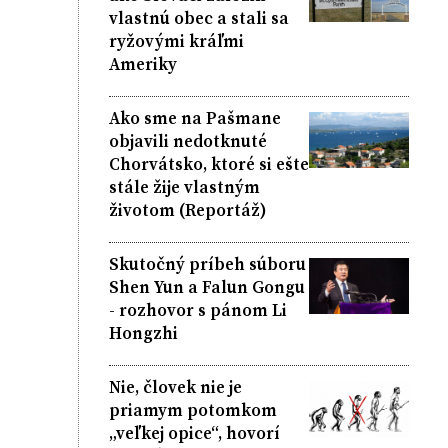
vlastnú obec a stali sa
ryžovými kráľmi
Ameriky
Ako sme na Pašmane
objavili nedotknuté
Chorvátsko, ktoré si ešte
stále žije vlastným
životom (Reportáž)
Skutočný príbeh súboru
Shen Yun a Falun Gongu
- rozhovor s pánom Li
Hongzhi
Nie, človek nie je
priamym potomkom
„veľkej opice“, hovorí