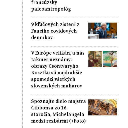
francúzsky
paleoantropológ
9 kľúčových zistení z
Fauciho covidových
denníkov
V Európe velikán, u nás
takmer neznámy:
obrazy Csontváryho
Kosztku sú najdrahšie
spomedzi všetkých
slovenských maliarov
Spoznajte dielo majstra
Gibbonsa zo 16.
storočia, Michelangela
medzi rezbármi (+Foto)