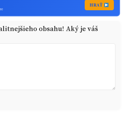
HRAŤ
re
alitnejšieho obsahu! Aký je váš