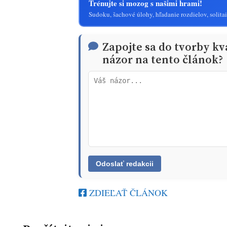
Trénujte si mozog s našimi hrami!
Sudoku, šachové úlohy, hľadanie rozdielov, solitai
Zapojte sa do tvorby kv
názor na tento článok?
ZDIEĽAŤ ČLÁNOK