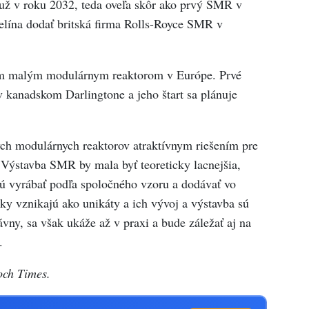
 už v roku 2032, teda oveľa skôr ako prvý SMR v
elína dodať britská firma Rolls-Royce SMR v
 malým modulárnym reaktorom v Európe. Prvé
v kanadskom Darlingtone a jeho štart sa plánuje
ch modulárnych reaktorov atraktívnym riešením pre
 Výstavba SMR by mala byť teoreticky lacnejšia,
ú vyrábať podľa spoločného vzoru a dodávať vo
oky vznikajú ako unikáty a ich vývoj a výstavba sú
ávny, sa však ukáže až v praxi a bude záležať aj na
.
och Times.