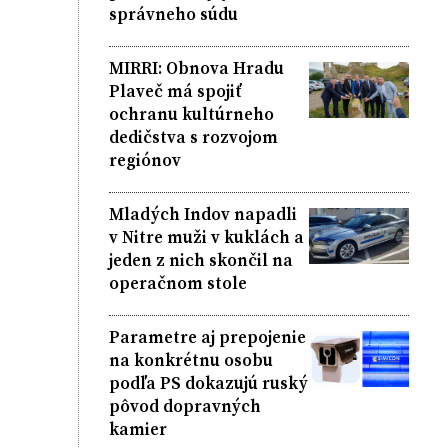
správneho súdu
MIRRI: Obnova Hradu
Plaveč má spojiť
ochranu kultúrneho
dedičstva s rozvojom
regiónov
Mladých Indov napadli
v Nitre muži v kuklách a
jeden z nich skončil na
operačnom stole
Parametre aj prepojenie
na konkrétnu osobu
podľa PS dokazujú ruský
pôvod dopravných
kamier