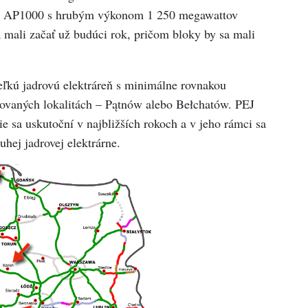
 AP1000 s hrubým výkonom 1 250 megawattov
 mali začať už budúci rok, pričom bloky by sa mali
veľkú jadrovú elektráreň s minimálne rovnakou
ažovaných lokalitách – Pątnów alebo Bełchatów. PEJ
e sa uskutoční v najbližších rokoch a v jeho rámci sa
hej jadrovej elektrárne.