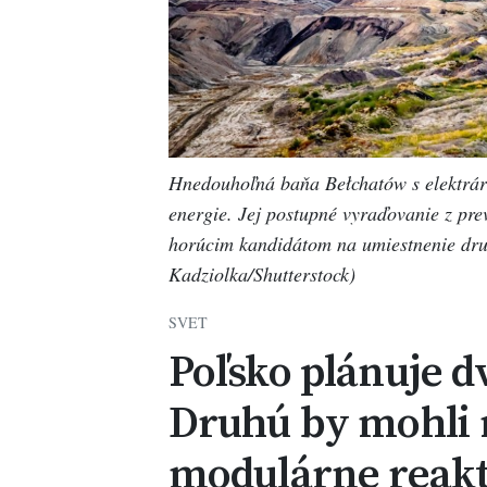
Hnedouhoľná baňa Bełchatów s elektrár
energie. Jej postupné vyraďovanie z pre
horúcim kandidátom na umiestnenie druh
Kadziolka/Shutterstock)
SVET
Poľsko plánuje d
Druhú by mohli 
modulárne reak