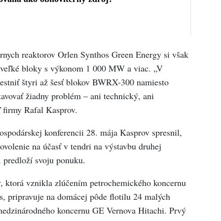
rnych reaktorov Orlen Synthos Green Energy si však
ké veľké bloky s výkonom 1 000 MW a viac. „V
stniť štyri až šesť blokov BWRX-300 namiesto
avovať žiadny problém – ani technický, ani
ľ firmy Rafal Kasprov.
spodárskej konferencii 28. mája Kasprov spresnil,
ovolenie na účasť v tendri na výstavbu druhej
, predloží svoju ponuku.
, ktorá vznikla zlúčením petrochemického koncernu
, pripravuje na domácej pôde flotilu 24 malých
edzinárodného koncernu GE Vernova Hitachi. Prvý