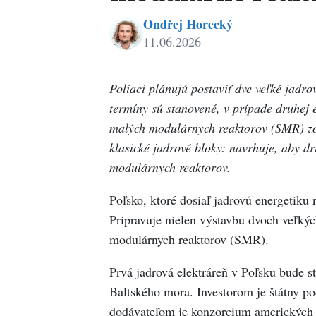
Ondřej Horecký
11.06.2026
Ondrej
Horecky
Poliaci plánujú postaviť dve veľké jadro
termíny sú stanovené, v prípade druhej 
malých modulárnych reaktorov (SMR) zo 
klasické jadrové bloky: navrhuje, aby d
modulárnych reaktorov.
Poľsko, ktoré dosiaľ jadrovú energetiku
Pripravuje nielen výstavbu dvoch veľkých
modulárnych reaktorov (SMR).
Prvá jadrová elektráreň v Poľsku bude s
Baltského mora. Investorom je štátny p
dodávateľom je konzorcium amerických 