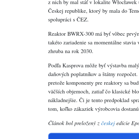
z nich by mal stáť v lokalite Włocławek
Českej republike, ktorý by mala do Tem
spolupráci s ČEZ.
Reaktor BWRX-300 má byť vôbec prvým
takéto zariadenie sa momentálne stavia 
zhruba na rok 2030.
Podľa Kasprova môže byť výstavba malý
daňových poplatníkov a štátny rozpočet.
pretože komponenty pre reaktory sa bud
väčších objemoch, zatiaľ čo klasické bl
nákladnejšie. Či je tento predpoklad spr
tom, koľko zákaziek výrobcovia dostanú
Článok bol preložený z
českej
edície Ep