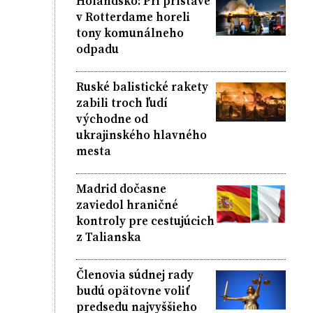
Holandsko: Pri prístave
v Rotterdame horeli
tony komunálneho
odpadu
Ruské balistické rakety
zabili troch ľudí
východne od
ukrajinského hlavného
mesta
Madrid dočasne
zaviedol hraničné
kontroly pre cestujúcich
z Talianska
Členovia súdnej rady
budú opätovne voliť
predsedu najvyššieho