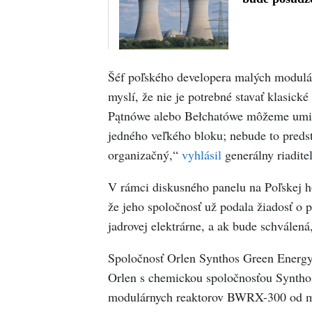
Šéf poľského developera malých modulá
myslí, že nie je potrebné stavať klasic
Pątnówe alebo Bełchatówe môžeme umie
jedného veľkého bloku; nebude to predst
organizačný,“
vyhlásil
generálny riadite
V rámci diskusného panelu na Poľskej ho
že jeho spoločnosť už podala žiadosť o p
jadrovej elektrárne, a ak bude schválená
Spoločnosť Orlen Synthos Green Energy
Orlen s chemickou spoločnosťou Synthos
modulárnych reaktorov BWRX-300 od m