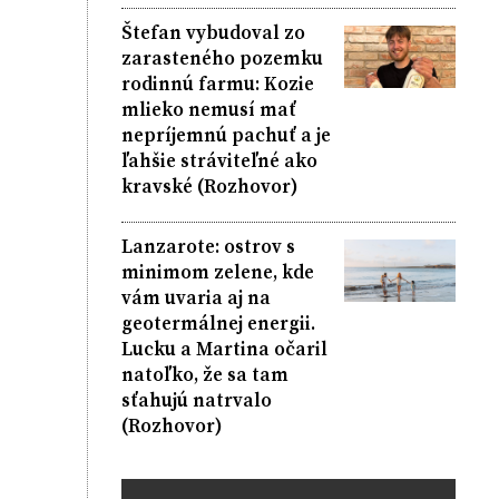
Štefan vybudoval zo
zarasteného pozemku
rodinnú farmu: Kozie
mlieko nemusí mať
nepríjemnú pachuť a je
ľahšie stráviteľné ako
kravské (Rozhovor)
Lanzarote: ostrov s
minimom zelene, kde
vám uvaria aj na
geotermálnej energii.
Lucku a Martina očaril
natoľko, že sa tam
sťahujú natrvalo
(Rozhovor)