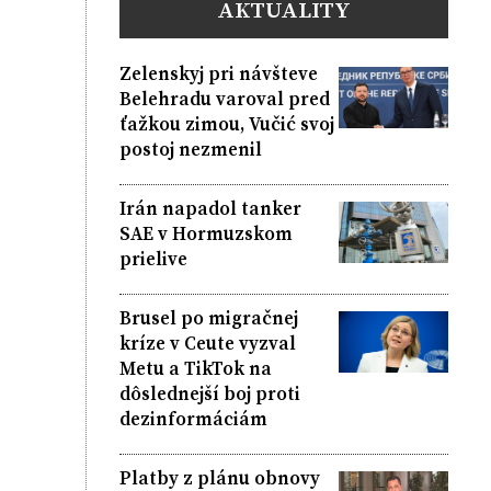
AKTUALITY
Zelenskyj pri návšteve
Belehradu varoval pred
ťažkou zimou, Vučić svoj
postoj nezmenil
Irán napadol tanker
SAE v Hormuzskom
prielive
Brusel po migračnej
kríze v Ceute vyzval
Metu a TikTok na
dôslednejší boj proti
dezinformáciám
Platby z plánu obnovy