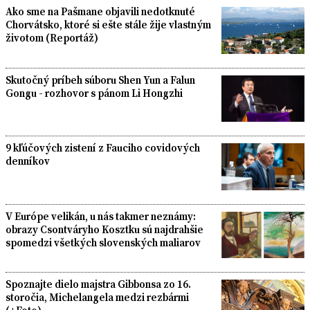
Ako sme na Pašmane objavili nedotknuté
Chorvátsko, ktoré si ešte stále žije vlastným
životom (Reportáž)
Skutočný príbeh súboru Shen Yun a Falun
Gongu - rozhovor s pánom Li Hongzhi
9 kľúčových zistení z Fauciho covidových
denníkov
V Európe velikán, u nás takmer neznámy:
obrazy Csontváryho Kosztku sú najdrahšie
spomedzi všetkých slovenských maliarov
Spoznajte dielo majstra Gibbonsa zo 16.
storočia, Michelangela medzi rezbármi