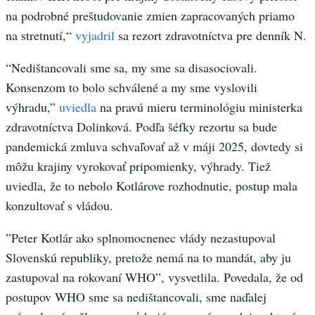
na podrobné preštudovanie zmien zapracovaných priamo
na stretnutí,“
vyjadril
sa rezort zdravotníctva pre denník N.
“Nedištancovali sme sa, my sme sa disasociovali.
Konsenzom to bolo schválené a my sme vyslovili
výhradu,”
uviedla
na pravú mieru terminológiu ministerka
zdravotníctva Dolinková. Podľa šéfky rezortu sa bude
pandemická zmluva schvaľovať až v máji 2025, dovtedy si
môžu krajiny vyrokovať pripomienky, výhrady. Tiež
uviedla, že to nebolo Kotlárove rozhodnutie, postup mala
konzultovať s vládou.
”Peter Kotlár ako splnomocnenec vlády nezastupoval
Slovenskú republiky, pretože nemá na to mandát, aby ju
zastupoval na rokovaní WHO”, vysvetlila. Povedala, že od
postupov WHO sme sa nedištancovali, sme naďalej