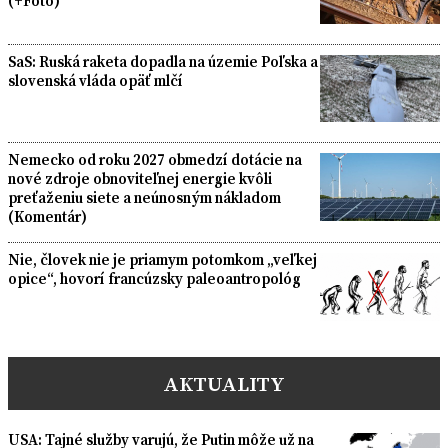
(+Foto)
SaS: Ruská raketa dopadla na územie Poľska a
slovenská vláda opäť mlčí
Nemecko od roku 2027 obmedzí dotácie na
nové zdroje obnoviteľnej energie kvôli
preťaženiu siete a neúnosným nákladom
(Komentár)
Nie, človek nie je priamym potomkom „veľkej
opice“, hovorí francúzsky paleoantropológ
AKTUALITY
USA: Tajné služby varujú, že Putin môže už na