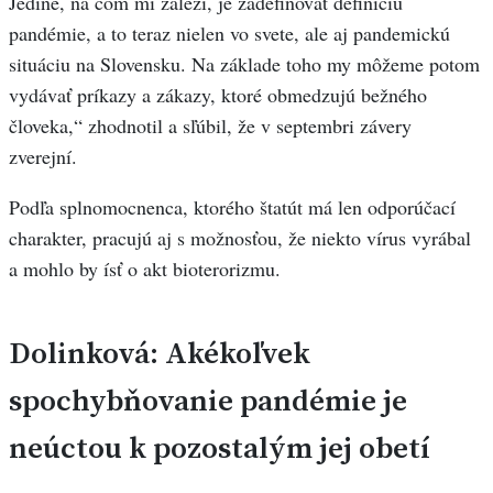
Jediné, na čom mi záleží, je zadefinovať definíciu
pandémie, a to teraz nielen vo svete, ale aj pandemickú
situáciu na Slovensku. Na základe toho my môžeme potom
vydávať príkazy a zákazy, ktoré obmedzujú bežného
človeka,“ zhodnotil a sľúbil, že v septembri závery
zverejní.
Podľa splnomocnenca, ktorého štatút má len odporúčací
charakter, pracujú aj s možnosťou, že niekto vírus vyrábal
a mohlo by ísť o akt bioterorizmu.
Dolinková: Akékoľvek
spochybňovanie pandémie je
neúctou k pozostalým jej obetí