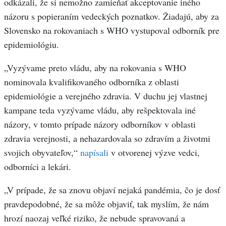
odkázali, že si nemožno zamieňať akceptovanie iného
názoru s popieraním vedeckých poznatkov. Žiadajú, aby za
Slovensko na rokovaniach s WHO vystupoval odborník pre
epidemiológiu.
„Vyzývame preto vládu, aby na rokovania s WHO
nominovala kvalifikovaného odborníka z oblasti
epidemiológie a verejného zdravia. V duchu jej vlastnej
kampane teda vyzývame vládu, aby rešpektovala iné
názory, v tomto prípade názory odborníkov v oblasti
zdravia verejnosti, a nehazardovala so zdravím a životmi
svojich obyvateľov,“
napísali
v otvorenej výzve vedci,
odborníci a lekári.
„V prípade, že sa znovu objaví nejaká pandémia, čo je dosť
pravdepodobné, že sa môže objaviť, tak myslím, že nám
hrozí naozaj veľké riziko, že nebude spravovaná a