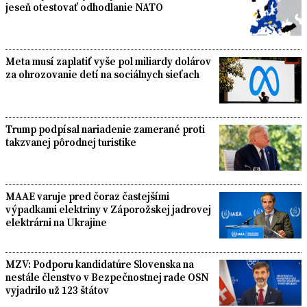
jeseň otestovať odhodlanie NATO
Meta musí zaplatiť vyše pol miliardy dolárov
za ohrozovanie detí na sociálnych sieťach
Trump podpísal nariadenie zamerané proti
takzvanej pôrodnej turistike
MAAE varuje pred čoraz častejšími
výpadkami elektriny v Záporožskej jadrovej
elektrárni na Ukrajine
MZV: Podporu kandidatúre Slovenska na
nestále členstvo v Bezpečnostnej rade OSN
vyjadrilo už 123 štátov