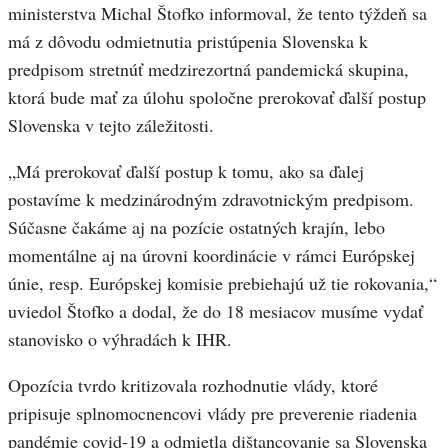
ministerstva Michal Štofko informoval, že tento týždeň sa
má z dôvodu odmietnutia pristúpenia Slovenska k
predpisom stretnúť medzirezortná pandemická skupina,
ktorá bude mať za úlohu spoločne prerokovať ďalší postup
Slovenska v tejto záležitosti.
„Má prerokovať ďalší postup k tomu, ako sa ďalej
postavíme k medzinárodným zdravotnickým predpisom.
Súčasne čakáme aj na pozície ostatných krajín, lebo
momentálne aj na úrovni koordinácie v rámci Európskej
únie, resp. Európskej komisie prebiehajú už tie rokovania,“
uviedol Štofko a dodal, že do 18 mesiacov musíme vydať
stanovisko o výhradách k IHR.
Opozícia tvrdo kritizovala rozhodnutie vlády, ktoré
pripisuje splnomocnencovi vlády pre preverenie riadenia
pandémie covid-19 a odmietla dištancovanie sa Slovenska