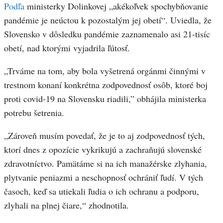
Podľa
ministerky Dolinkovej „akékoľvek spochybňovanie
pandémie je neúctou k pozostalým jej obetí“. Uviedla, že
Slovensko v dôsledku pandémie zaznamenalo asi 21-tisíc
obetí, nad ktorými vyjadrila ľútosť.
„Trváme na tom, aby bola vyšetrená orgánmi činnými v
trestnom konaní konkrétna zodpovednosť osôb, ktoré boj
proti covid-19 na Slovensku riadili,” obhájila ministerka
potrebu šetrenia.
„Zároveň musím povedať, že je to aj zodpovednosť tých,
ktorí dnes z opozície vykrikujú a zachraňujú slovenské
zdravotníctvo. Pamätáme si na ich manažérske zlyhania,
plytvanie peniazmi a neschopnosť ochrániť ľudí. V tých
časoch, keď sa utiekali ľudia o ich ochranu a podporu,
zlyhali na plnej čiare,“ zhodnotila.