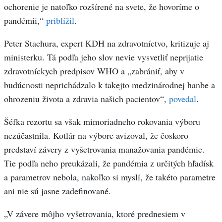
ochorenie je natoľko rozšírené na svete, že hovoríme o
pandémii,“
priblížil
.
Peter Stachura, expert KDH na zdravotníctvo, kritizuje aj
ministerku. Tá podľa jeho slov nevie vysvetliť neprijatie
zdravotníckych predpisov WHO a „zabrániť, aby v
budúcnosti neprichádzalo k takejto medzinárodnej hanbe a
ohrozeniu života a zdravia našich pacientov“,
povedal
.
Šéfka rezortu sa však mimoriadneho rokovania výboru
nezúčastnila. Kotlár na výbore avizoval, že čoskoro
predstaví závery z vyšetrovania manažovania pandémie.
Tie podľa neho preukázali, že pandémia z určitých hľadísk
a parametrov nebola, nakoľko si myslí, že takéto parametre
ani nie sú jasne zadefinované.
„V závere môjho vyšetrovania, ktoré prednesiem v