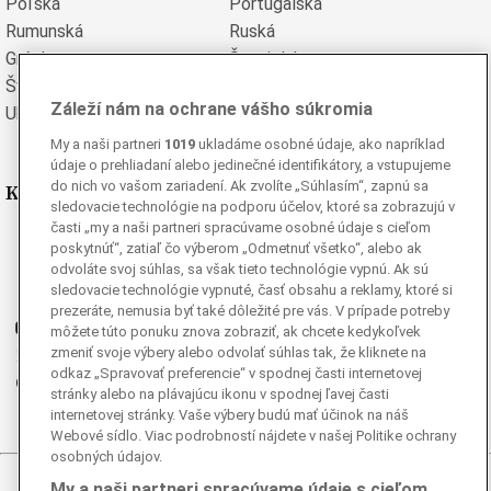
Poľská
Portugalská
Rumunská
Ruská
Grécka
Španielska
Švédska
Turecká
Záleží nám na ochrane vášho súkromia
Ukrajinská
Vietnamská
My a naši partneri
1019
ukladáme osobné údaje, ako napríklad
údaje o prehliadaní alebo jedinečné identifikátory, a vstupujeme
do nich vo vašom zariadení. Ak zvolíte „Súhlasím“, zapnú sa
Kde nás nájdete
sledovacie technológie na podporu účelov, ktoré sa zobrazujú v
časti „my a naši partneri spracúvame osobné údaje s cieľom
Facebook
poskytnúť“, zatiaľ čo výberom „Odmetnuť všetko“, alebo ak
Instagram
odvoláte svoj súhlas, sa však tieto technológie vypnú. Ak sú
sledovacie technológie vypnuté, časť obsahu a reklamy, ktoré si
G
Ganjing
prezeráte, nemusia byť také dôležité pre vás. V prípade potreby
Youtube
môžete túto ponuku znova zobraziť, ak chcete kedykoľvek
zmeniť svoje výbery alebo odvolať súhlas tak, že kliknete na
Twitter
odkaz „Spravovať preferencie“ v spodnej časti internetovej
Telegram
stránky alebo na plávajúcu ikonu v spodnej ľavej časti
RSS
internetovej stránky. Vaše výbery budú mať účinok na náš
Webové sídlo. Viac podrobností nájdete v našej Politike ochrany
osobných údajov.
My a naši partneri spracúvame údaje s cieľom