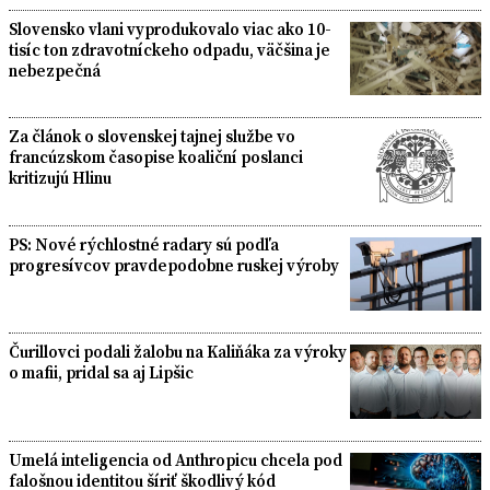
Slovensko vlani vyprodukovalo viac ako 10-
tisíc ton zdravotníckeho odpadu, väčšina je
nebezpečná
Za článok o slovenskej tajnej službe vo
francúzskom časopise koaliční poslanci
kritizujú Hlinu
PS: Nové rýchlostné radary sú podľa
progresívcov pravdepodobne ruskej výroby
Čurillovci podali žalobu na Kaliňáka za výroky
o mafii, pridal sa aj Lipšic
Umelá inteligencia od Anthropicu chcela pod
falošnou identitou šíriť škodlivý kód