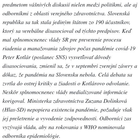
predmetom vášnivých diskusií nielen medzi politikmi, ale aj
odborníkmi z oblasti verejného zdravotníctva. Slovenská
republika sa tak stala jediným štátom zo 190 účastníkov,
ktorý sa verebálne disasocioval od týchto predpisov. Keď
mal splnomocnenec vlády SR pre preverenie procesu
riadenia a manažovania zdrojov počas pandémie covid-19
Peter Kotlár (poslanec SNS) vysvetľovať dôvody
disasociovania, zmienil sa, že v septembri zverejní závery a
dôkaz, že pandémia na Slovensku nebola. Celá debata sa
zvrtla do ostrej kritiky a žiadosti o Kotlárovo odvolanie.
Neskôr splnomocnenec vlády medializované informácie
korigoval. Ministerka zdravotníctva Zuzana Dolinková
(Hlas-SD) nepopiera existenciu pandémie, požaduje však
jej prešetrenie a vyvodenie zodpovednosti. Odborníci zas
vyzývajú vládu, aby na rokovania s WHO nominovala
odborníka epidemiológie.