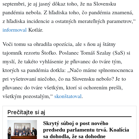
septembri, je aj jasný dôkaz toho, že na Slovensku
pandémia nebola. Z hľadiska toho, čo pandémia znamená,
z hľadiska incidencie a ostatných merateľných parametrov,“
informoval
Kotlár.
Voči tomu sa ohradila opozícia, ale s ňou aj štátny
tajomník rezortu Štofko. Poslanec Tomáš Szalay (SaS) si
myslí, že takéto vyhlásenie je pľuvanec do tváre tým,
ktorých sa pandémia dotkla: „Načo máme splnomocnenca
pri vyšetrovaní niečoho, čo na Slovensku nebolo? Je to
pľuvanec do tváre všetkým, ktorí si ochorením prešli,
všetkým pozostalým,“
skonštatoval
.