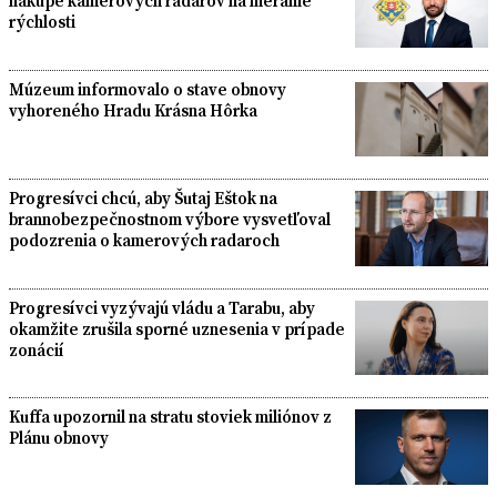
nákupe kamerových radarov na meranie
rýchlosti
Múzeum informovalo o stave obnovy
vyhoreného Hradu Krásna Hôrka
Progresívci chcú, aby Šutaj Eštok na
brannobezpečnostnom výbore vysvetľoval
podozrenia o kamerových radaroch
Progresívci vyzývajú vládu a Tarabu, aby
okamžite zrušila sporné uznesenia v prípade
zonácií
Kuffa upozornil na stratu stoviek miliónov z
Plánu obnovy