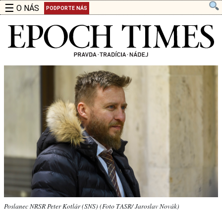
☰
O NÁS
PODPORTE NÁS
Poslanec NRSR Peter Kotlár (SNS) (Foto TASR/ Jaroslav Novák)