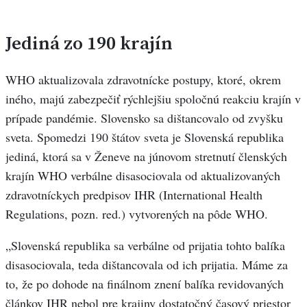
Jediná zo 190 krajín
WHO aktualizovala zdravotnícke postupy, ktoré, okrem
iného, majú zabezpečiť rýchlejšiu spoločnú reakciu krajín v
prípade pandémie. Slovensko sa dištancovalo od zvyšku
sveta. Spomedzi 190 štátov sveta je Slovenská republika
jediná, ktorá sa v Ženeve na júnovom stretnutí členských
krajín WHO verbálne disasociovala od aktualizovaných
zdravotníckych predpisov IHR (International Health
Regulations, pozn. red.) vytvorených na pôde WHO.
„Slovenská republika sa verbálne od prijatia tohto balíka
disasociovala, teda dištancovala od ich prijatia. Máme za
to, že po dohode na finálnom znení balíka revidovaných
článkov IHR nebol pre krajiny dostatočný časový priestor