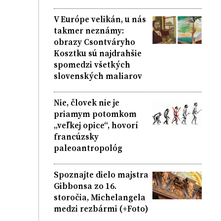
V Európe velikán, u nás
takmer neznámy:
obrazy Csontváryho
Kosztku sú najdrahšie
spomedzi všetkých
slovenských maliarov
Nie, človek nie je
priamym potomkom
„veľkej opice“, hovorí
francúzsky
paleoantropológ
Spoznajte dielo majstra
Gibbonsa zo 16.
storočia, Michelangela
medzi rezbármi (+Foto)