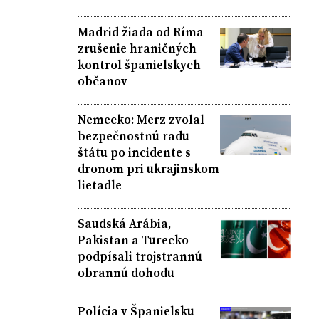
Madrid žiada od Ríma
zrušenie hraničných
kontrol španielskych
občanov
Nemecko: Merz zvolal
bezpečnostnú radu
štátu po incidente s
dronom pri ukrajinskom
lietadle
Saudská Arábia,
Pakistan a Turecko
podpísali trojstrannú
obrannú dohodu
Polícia v Španielsku