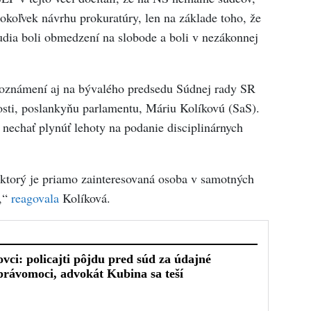
éhokoľvek návrhu prokuratúry, len na základe toho, že
 ľudia boli obmedzení na slobode a boli v nezákonnej
 oznámení aj na bývalého predsedu Súdnej rady SR
osti, poslankyňu parlamentu, Máriu Kolíkovú (SaS).
nechať plynúť lehoty na podanie disciplinárnych
 ktorý je priamo zainteresovaná osoba v samotných
t,“
reagovala
Kolíková.