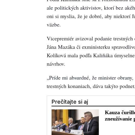
ale politických aktivistov, ktorí bez ak
oni si myslia, že je dobré, aby niektorí
väzbe.
Vicepremiér avizoval podanie trestných
Jána Mazáka či exministerku spravodliv
Kolíková mala podľa Kaliňáka úmyselne 
návrhov.
„Príde mi absurdné, že minister obrany,
trestných konaniach, dáva takýto podne