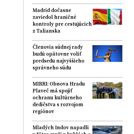
Madrid dočasne
zaviedol hraničné
kontroly pre cestujúcich
z Talianska
Členovia súdnej rady
budú opätovne voliť
predsedu najvyššieho
správneho súdu
MIRRI: Obnova Hradu
Plaveč má spojiť
ochranu kultúrneho
dedičstva s rozvojom
regiónov
Mladých Indov napadli