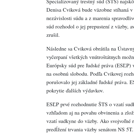
Špecializovaný trestný súd (ŠTS) najsk
Denisa Cviková bude väzobne stíhaná v s
nezávislosti súdu a z marenia spravodliv
súd rozhodol o jej prepustení z väzby, 
zrušil.
Následne sa Cviková obrátila na Ústavný
vyčerpaní všetkých vnútroštátnych možno
Európsky súd pre ľudské práva (ESĽP) v 
na osobnú slobodu. Podľa Cvikovej rozho
porušovalo jej základné ľudské práva. E
pokrytie ďalších výdavkov.
ESĽP prvé rozhodnutie ŠTS o vzatí sudk
vzhľadom aj na povahu obvinenia a zloži
vzatí sudkyne do väzby. Ako svojvoľné 
predĺžení trvania väzby senátom NS 5T.