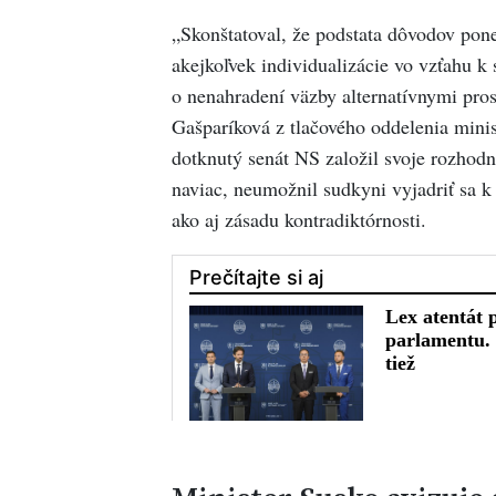
„Skonštatoval, že podstata dôvodov pon
akejkoľvek individualizácie vo vzťahu 
o nenahradení väzby alternatívnymi pros
Gašparíková z tlačového oddelenia minis
dotknutý senát NS založil svoje rozhodn
naviac, neumožnil sudkyni vyjadriť sa k
ako aj zásadu kontradiktórnosti.