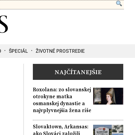
O
ŠPECIÁL
ŽIVOTNÉ PROSTREDIE
NAJČÍTANEJŠIE
Roxolana: zo slovanskej
otrokyne matka
osmanskej dynastie a
najvplyvnejšia žena ríše
Slovaktown, Arkansas:
ako Slováci založili