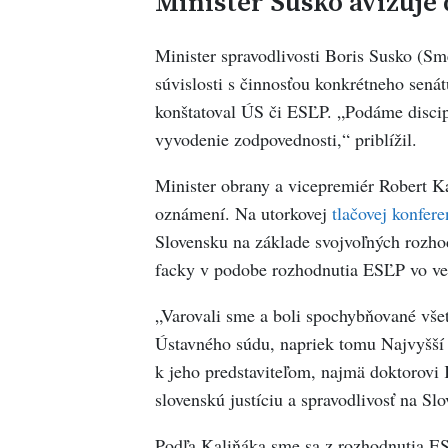
Minister Susko avizuje 
Minister spravodlivosti Boris Susko (Sm
súvislosti s činnosťou konkrétneho sená
konštatoval ÚS či ESĽP. „Podáme discipl
vyvodenie zodpovednosti,“ priblížil.
Minister obrany a vicepremiér Robert K
oznámení. Na utorkovej
tlačovej konfere
Slovensku na základe svojvoľných rozho
facky v podobe rozhodnutia ESĽP vo vec
„Varovali sme a boli spochybňované vše
Ústavného súdu, napriek tomu Najvyšší s
k jeho predstaviteľom, najmä doktorov
slovenskú justíciu a spravodlivosť na Sl
Podľa Kaliňáka sme sa z rozhodnutia ES