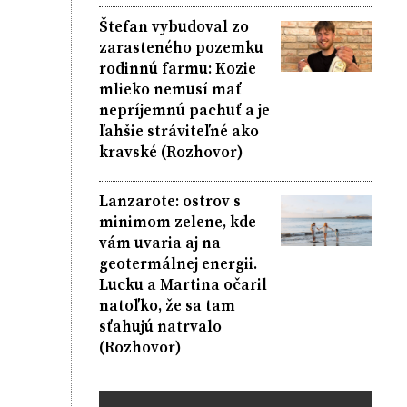
Štefan vybudoval zo
zarasteného pozemku
rodinnú farmu: Kozie
mlieko nemusí mať
nepríjemnú pachuť a je
ľahšie stráviteľné ako
kravské (Rozhovor)
Lanzarote: ostrov s
minimom zelene, kde
vám uvaria aj na
geotermálnej energii.
Lucku a Martina očaril
natoľko, že sa tam
sťahujú natrvalo
(Rozhovor)