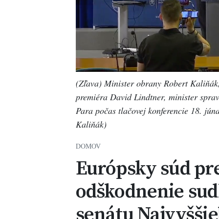
(Zľava) Minister obrany Robert Kaliňá
premiéra David Lindtner, minister spra
Para počas tlačovej konferencie 18. jún
Kaliňák)
DOMOV
Európsky súd pre
odškodnenie sudk
senátu Najvyššie