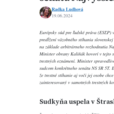
Radka Ludhová
19.06.2024
Európsky súd pre ľudské práva (ESĽP) v
predĺžení väzobného stíhania slovenskej
na základe arbitrárneho rozhodnutia Na
Minister obrany Kaliňák hovorí v tejto s
trestných oznámení. Minister spravodliv
sudcom konkrétneho senátu NS SR 5T. Ex
že trestné stíhanie aj voči jej osobe chc
zainteresovaný v samotných trestných k
Sudkyňa uspela v Štra