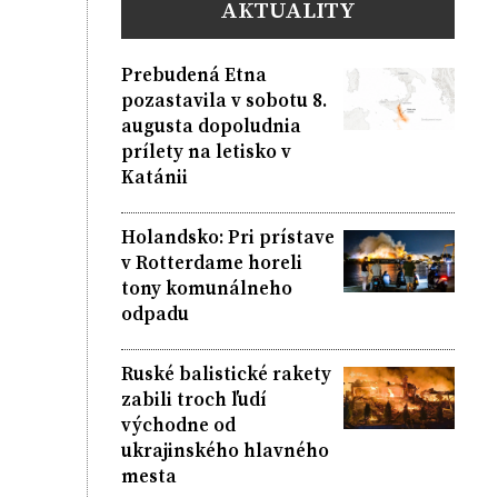
AKTUALITY
Prebudená Etna
pozastavila v sobotu 8.
augusta dopoludnia
prílety na letisko v
Katánii
Holandsko: Pri prístave
v Rotterdame horeli
tony komunálneho
odpadu
Ruské balistické rakety
zabili troch ľudí
východne od
ukrajinského hlavného
mesta