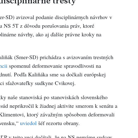
disciplinárne tresty
er-SD) avizoval podanie disciplinárnych návrhov v
tu NS 5T z dôvodu porušovania práv, ktoré
inárne návrhy, ako aj ďalšie právne kroky na
aliňák (Smer-SD) prichádza s avizovaním trestných
ncii
spomenul deformovanie spravodlivosti na
dnutí. Podľa Kaliňáka sme sa dočkali európskej
i sťažovateľky sudkyne Cvikovej.
tky naše stanoviská po stanoviskách slovenského
úd neprikročil k žiadnej aktivite smerom k senátu a
i Klimentovi, ktorý závažným spôsobom deformovali
ovensku,“
uviedol
šéf rezortu obrany.
ĽP v tejto veci dočítali, že na NS nemáme sudcov,