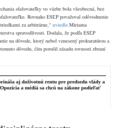
echania sťažovateľky vo väzbe bola všeobecná, bez
k sťažovateľke. Rovnako ESĽP považoval odôvodnenie
triedkami za arbitrárne,“
uviedla
Miriama
terstva spravodlivosti. Dodala, že podľa ESĽP
utie na dôvode, ktorý nebol vznesený prokuratúrou a
 tomuto dôvodu, čím porušil zásadu rovnosti zbraní