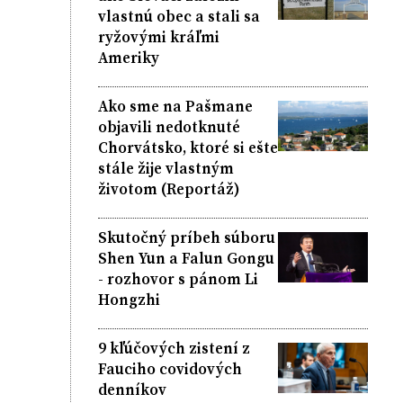
vlastnú obec a stali sa
ryžovými kráľmi
Ameriky
Ako sme na Pašmane
objavili nedotknuté
Chorvátsko, ktoré si ešte
stále žije vlastným
životom (Reportáž)
Skutočný príbeh súboru
Shen Yun a Falun Gongu
- rozhovor s pánom Li
Hongzhi
9 kľúčových zistení z
Fauciho covidových
denníkov