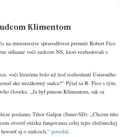
 sudcom Klimentom
ňa
na ministerstve spravodlivost premiér Robert Fico
rne stíhanie voči sudcom NS, ktorí rozhodovali v
.
cu, voči ktorému bolo už šesť rozhodnutí Ústavného
 konal ako nezákonný sudca?“ Pýtal sa R. Fico s tým,
ovho človeka. „Ja byť pánom Klimentom, tak sa
polície poslanec Tibor Gašpar (Smer-SD). „Chcem túto
cem otvoriť otázku fungovania celej tejto zločineckej
a hovoriť aj o sudcoch,“
povedal
.