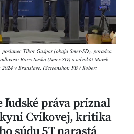
k, poslanec Tibor Gašpar (obaja Smer-SD), poradca
vodlivosti Boris Susko (Smer-SD) a advokát Marek
a 2024 v Bratislave. (Screenshot: FB / Robert
 ľudské práva priznal
yni Cvikovej, kritika
ho súdu 5T narastá