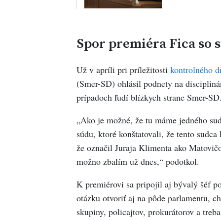
Spor premiéra Fica so
Už v apríli pri príležitosti
kontrolného d
(Smer-SD) ohlásil podnety na discipliná
prípadoch ľudí blízkych strane Smer-SD
„Ako je možné, že tu máme jedného sud
súdu, ktoré konštatovali, že tento sudca
že označil Juraja Klimenta ako Matovič
možno zbalím už dnes,“ podotkol.
K premiérovi sa pripojil aj bývalý šéf 
otázku otvoriť aj na pôde parlamentu, ch
skupiny, policajtov, prokurátorov a treb