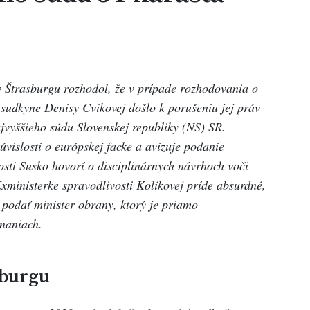
 Štrasburgu rozhodol, že v prípade rozhodovania o
 sudkyne Denisy Cvikovej došlo k porušeniu jej práv
jvyššieho súdu Slovenskej republiky (NS) SR.
úvislosti o európskej facke a avizuje podanie
osti Susko hovorí o disciplinárnych návrhoch voči
ministerke spravodlivosti Kolíkovej príde absurdné,
e podať minister obrany, ktorý je priamo
onaniach.
sburgu