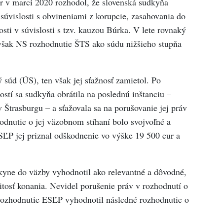
ôr v marci 2020 rozhodol, že slovenská sudkyňa
úvislosti s obvineniami z korupcie, zasahovania do
osti v súvislosti s tzv. kauzou Búrka. V lete rovnaký
avšak NS rozhodnutie ŠTS ako súdu nižšieho stupňa
 súd (ÚS), ten však jej sťažnosť zamietol. Po
stí sa sudkyňa obrátila na poslednú inštanciu –
Štrasburgu – a sťažovala sa na porušovanie jej práv
dnutie o jej väzobnom stíhaní bolo svojvoľné a
SĽP jej priznal odškodnenie vo výške 19 500 eur a
yne do väzby vyhodnotil ako relevantné a dôvodné,
tosť konania. Nevidel porušenie práv v rozhodnutí o
rozhodnutie ESĽP vyhodnotil následné rozhodnutie o