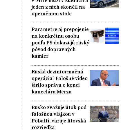
v Nitre muži v kuklách a
jeden z nich skončil na
operačnom stole
Parametre aj prepojenie
na konkrétnu osobu
podľa PS dokazujú ruský
pôvod dopravných
kamier
Ruská dezinformačná
operácia? Falošné video
šírilo správu o konci
kancelára Merza
Rusko zvažuje útok pod
falošnou vlajkou v
Pobaltí, varuje litovská
rozviedka