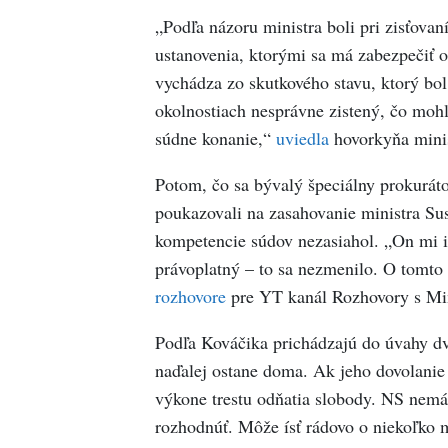
„Podľa názoru ministra boli pri zisťov
ustanovenia, ktorými sa má zabezpečiť o
vychádza zo skutkového stavu, ktorý bo
okolnostiach nesprávne zistený, čo mohl
súdne konanie,“
uviedla
hovorkyňa minis
Potom, čo sa bývalý špeciálny prokurátor
poukazovali na zasahovanie ministra Sus
kompetencie súdov nezasiahol. „On mi ib
právoplatný – to sa nezmenilo. O tomto 
rozhovore
pre YT kanál Rozhovory s Mim
Podľa Kováčika prichádzajú do úvahy dv
naďalej ostane doma. Ak jeho dovolanie 
výkone trestu odňatia slobody. NS nemá
rozhodnúť. Môže ísť rádovo o niekoľko 