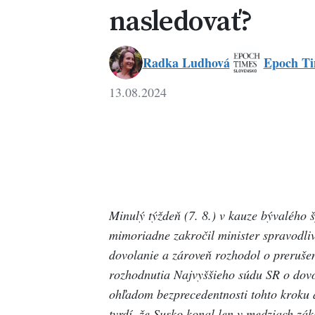
nasledovať?
Radka Ludhová
Epoch Ti
13.08.2024
Minulý týždeň (7. 8.) v kauze bývalého
mimoriadne zakročil minister spravodli
dovolanie a zároveň rozhodol o prerušen
rozhodnutia Najvyššieho súdu SR o dovol
ohľadom bezprecedentnosti tohto kroku 
tvrdí, že Susko konal len v medziach zák