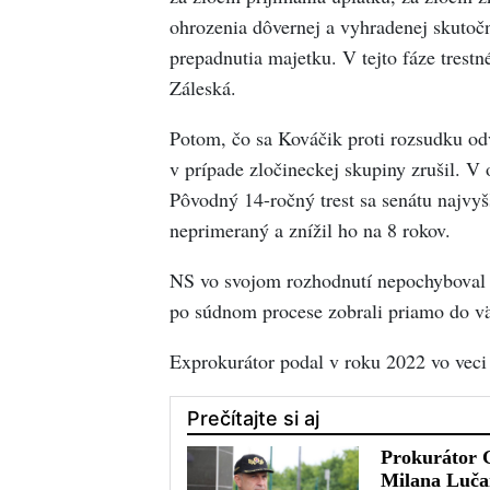
ohrozenia dôvernej a vyhradenej skutočn
prepadnutia majetku. V tejto fáze tre
Záleská.
Potom, čo sa Kováčik proti rozsudku od
v prípade zločineckej skupiny zrušil. V
Pôvodný 14-ročný trest sa senátu najvy
neprimeraný a znížil ho na 8 rokov.
NS vo svojom rozhodnutí nepochyboval o
po súdnom procese zobrali priamo do v
Exprokurátor podal v roku 2022 vo veci