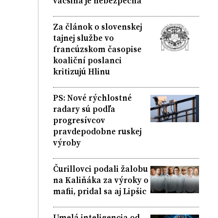
väčšina je nebezpečná
Za článok o slovenskej
tajnej službe vo
francúzskom časopise
koaliční poslanci
kritizujú Hlinu
PS: Nové rýchlostné
radary sú podľa
progresívcov
pravdepodobne ruskej
výroby
Čurillovci podali žalobu
na Kaliňáka za výroky o
mafii, pridal sa aj Lipšic
Umelá inteligencia od