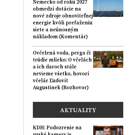
Nemecko od roku 2027
obmedzí dotácie na
nové zdroje obnoviteľnej
energie kvôli preťaženiu
siete a neúnosným
nákladom (Komentár)
Ovčelená voda, perga či
trúdie mlieko: O včelách
a ich daroch stále
nevieme všetko, hovorí
včelár Ľudovít
Augustinek (Rozhovor)
AKTUALITY
KDH: Podozrenie na
ruské kamery je