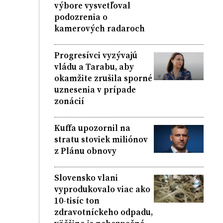
výbore vysvetľoval
podozrenia o
kamerových radaroch
Progresívci vyzývajú
vládu a Tarabu, aby
okamžite zrušila sporné
uznesenia v prípade
zonácií
Kuffa upozornil na
stratu stoviek miliónov
z Plánu obnovy
Slovensko vlani
vyprodukovalo viac ako
10-tisíc ton
zdravotníckeho odpadu,