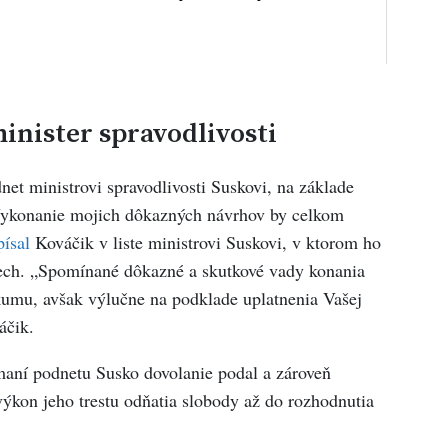
inister spravodlivosti
t ministrovi spravodlivosti Suskovi, na základe
„Vykonanie mojich dôkazných návrhov by celkom
písal
Kováčik v liste ministrovi Suskovi, v ktorom ho
pech. „Spomínané dôkazné a skutkové vady konania
umu, avšak výlučne na podklade uplatnenia Vašej
áčik.
aní podnetu Susko dovolanie podal a zároveň
výkon jeho trestu odňatia slobody až do rozhodnutia