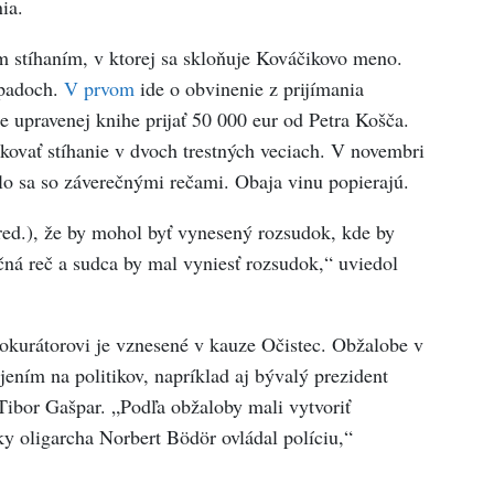
ia.
m stíhaním, v ktorej sa skloňuje Kováčikovo meno.
ípadoch.
V prvom
ide o obvinenie z prijímania
e upravenej knihe prijať 50 000 eur od Petra Košča.
kovať stíhanie v dvoch trestných veciach. V novembri
o sa so záverečnými rečami. Obaja vinu popierajú.
ed.), že by mohol byť vynesený rozsudok, kde by
čná reč a sudca by mal vyniesť rozsudok,“ uviedol
okurátorovi je vznesené v kauze Očistec. Obžalobe v
ojením na politikov, napríklad aj bývalý prezident
Tibor Gašpar. „Podľa obžaloby mali vytvoriť
ky oligarcha Norbert Bödör ovládal políciu,“