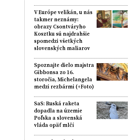
V Európe velikán, u nás
takmer neznámy:
obrazy Csontváryho
Kosztku sú najdrahšie
spomedzi všetkých
slovenských maliarov
Spoznajte dielo majstra
Gibbonsa zo 16.
storočia, Michelangela
medzi rezbármi (+Foto)
SaS: Ruská raketa
dopadla na územie
Poľska a slovenská
vláda opäť mlčí