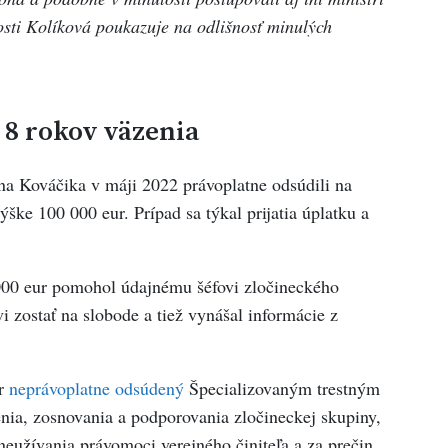
osti Kolíková poukazuje na odlišnosť minulých
 8 rokov väzenia
a Kováčika v máji 2022 právoplatne odsúdili na
ške 100 000 eur. Prípad sa týkal prijatia úplatku a
000 eur pomohol údajnému šéfovi zločineckého
zostať na slobode a tiež vynášal informácie z
or
neprávoplatne odsúdený
Špecializovaným trestným
nia, zosnovania a podporovania zločineckej skupiny,
zneužívania právomoci verejného činiteľa a za prečin