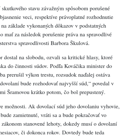
aní skutkového stavu závažným spôsobom porušené
bjasnenie veci, respektíve právoplatné rozhodnutie
l na základe vykonaných dôkazov v podstatných
o mať za následok porušenie práva na spravodlivé
terstva spravodlivosti Barbora Škulová.
 dostal na slobodu, ozvali sa kritické hlasy, ktoré
ka do činnosti súdov. Podľa Kováčika minister do
a prerušil výkon trestu, rozsudok naďalej ostáva
dovolaní bude rozhodovať najvyšší súd,“ povedal v
i Šramovou krátko potom, čo bol prepustený.
e možnosti. Ak dovolací súd jeho dovolaniu vyhovie,
bude zamietnuté, vráti sa a bude pokračovať vo
 zákonom stanovené lehoty, dokedy musí o dovolaní
mesiacov, či dokonca rokov. Dovtedy bude teda