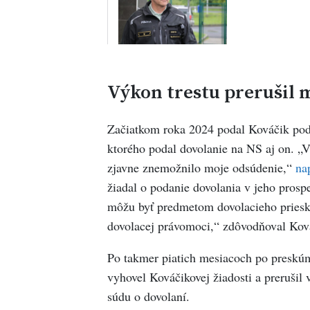
Výkon trestu prerušil m
Začiatkom roka 2024 podal Kováčik podne
ktorého podal dovolanie na NS aj on. 
zjavne znemožnilo moje odsúdenie,“
na
žiadal o podanie dovolania v jeho pros
môžu byť predmetom dovolacieho priesk
dovolacej právomoci,“ zdôvodňoval Kov
Po takmer piatich mesiacoch po preskúm
vyhovel Kováčikovej žiadosti a prerušil 
súdu o dovolaní.