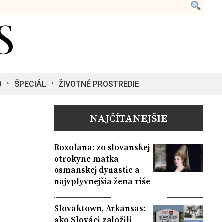
O
ŠPECIÁL
ŽIVOTNÉ PROSTREDIE
NAJČÍTANEJŠIE
Roxolana: zo slovanskej
otrokyne matka
osmanskej dynastie a
najvplyvnejšia žena ríše
Slovaktown, Arkansas:
ako Slováci založili