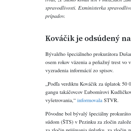
spravodlivosti. Exministerka spravodliv
prípadov.
Kováčik je odsúdený na
Bývalého špeciálneho prokurátora Dušan
osem rokov väzenia a peňažný trest vo vý
vyzradenia informácií zo spisov.
„Podľa verdiktu Kováčik za úplatok 50 
gangu takáčovcov Ľubomírovi Kudličkovi 
vyšetrovania,“
informovala
STVR.
Pôvodne bol bývalý špeciálny prokurát
súdom (ŠTS) v Pezinku za zločin založe
za zločin prijímania úplatku, za zločin 