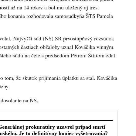
osti až na 14 rokov a bol mu uložený aj trest
stného konania rozhodovala samosudkyňa ŠTS Pamela
volal, Najvyšší súd (NS) SR prvostupňový rozsudok
 ostatných častiach obžaloby uznal Kováčika vinným.
ššieho súdu na čele s predsedom Petrom Štiftom zdal
 tom, že skutok prijímania úplatku sa stal. Kováčika
äzby.
 dovolanie na NS.