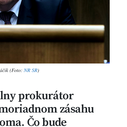
áčik (Foto:
NR SR
)
lny prokurátor
imoriadnom zásahu
doma. Čo bude