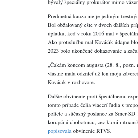
bývalý špeciálny prokurátor mimo väzen
Predmetná kauza nie je jediným trestný
Bol obžalovaný ešte v dvoch ďalších pr
úplatku, keď v roku 2016 mal v špeciáln
Ako protislužbu mal Kováčik údajne blo
2023 bolo ukončené dokazovanie a začal
„Čakám koncom augusta (28. 8., pozn. r
vlastne mala odznieť už len moja závere
Kováčik v rozhovore.
Ďalšie obvinenie proti špeciálnemu expr
tomto prípade čelia viacerí ľudia s prep
polície a súčasný poslanec za Smer-SD 
korupčnú chobotnicu, cez ktorú nitrians
popisovala
obvinenie RTVS.