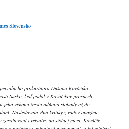
mes Slovensko
 špeciálneho prokurátora Dušana Kováčika
vosti Susko, keď podal v Kováčikov prospech
í jeho výkonu trestu odňatia slobody až do
aní. Nasledovala vlna kritiky z radov opozície
a zasahovaní exekutívy do súdnej moci. Kováčik
ona a podobne v minulosti postupovali aj iní ministri