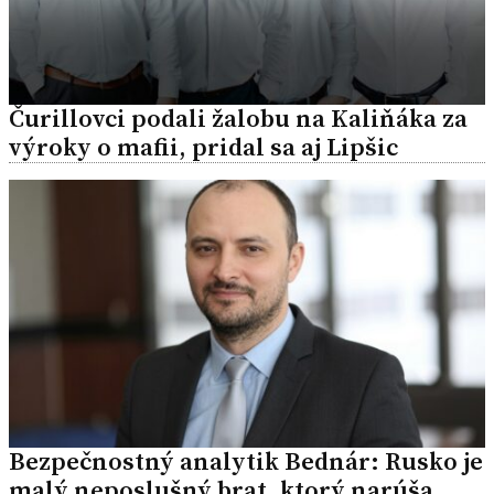
Čurillovci podali žalobu na Kaliňáka za
výroky o mafii, pridal sa aj Lipšic
Bezpečnostný analytik Bednár: Rusko je
malý neposlušný brat, ktorý narúša