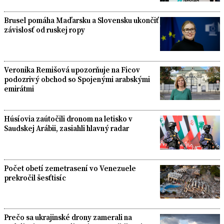
Brusel pomáha Maďarsku a Slovensku ukončiť
závislosť od ruskej ropy
Veronika Remišová upozorňuje na Ficov
podozrivý obchod so Spojenými arabskými
emirátmi
Húsíovia zaútočili dronom na letisko v
Saudskej Arábii, zasiahli hlavný radar
Počet obetí zemetrasení vo Venezuele
prekročil šesťtisíc
Prečo sa ukrajinské drony zamerali na