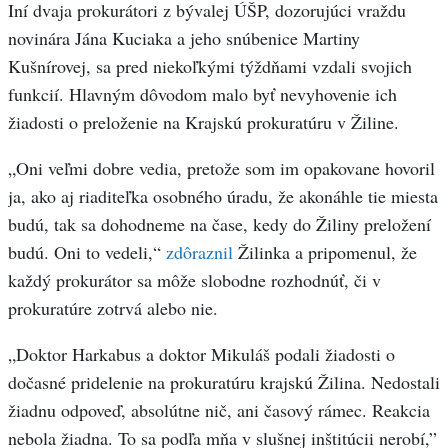
Iní dvaja prokurátori z bývalej ÚŠP, dozorujúci vraždu
novinára Jána Kuciaka a jeho snúbenice Martiny
Kušnírovej, sa pred niekoľkými týždňami vzdali svojich
funkcií. Hlavným dôvodom malo byť nevyhovenie ich
žiadosti o preloženie na Krajskú prokuratúru v Žiline.
„Oni veľmi dobre vedia, pretože som im opakovane hovoril
ja, ako aj riaditeľka osobného úradu, že akonáhle tie miesta
budú, tak sa dohodneme na čase, kedy do Žiliny preložení
budú. Oni to vedeli,“
zdôraznil
Žilinka a pripomenul, že
každý prokurátor sa môže slobodne rozhodnúť, či v
prokuratúre zotrvá alebo nie.
„Doktor Harkabus a doktor Mikuláš podali žiadosti o
dočasné pridelenie na prokuratúru krajskú Žilina. Nedostali
žiadnu odpoveď, absolútne nič, ani časový rámec. Reakcia
nebola žiadna. To sa podľa mňa v slušnej inštitúcii nerobí,”