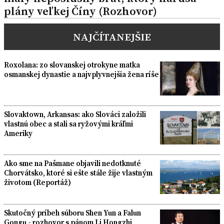
plány veľkej Číny (Rozhovor)
NAJČÍTANEJŠIE
Roxolana: zo slovanskej otrokyne matka
osmanskej dynastie a najvplyvnejšia žena ríše
Slovaktown, Arkansas: ako Slováci založili
vlastnú obec a stali sa ryžovými kráľmi
Ameriky
Ako sme na Pašmane objavili nedotknuté
Chorvátsko, ktoré si ešte stále žije vlastným
životom (Reportáž)
Skutočný príbeh súboru Shen Yun a Falun
Gongu - rozhovor s pánom Li Hongzhi