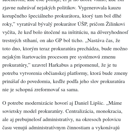
zjavne nahrávať nejakých politikov. Vygenerovala kauzu
korupčného špeciálneho prokurátora, ktorý tam bol dlhé
roky,” vyratúval bývalý prokurátor ÚŠP, pričom Žilinkovi
vyčíta, že keď bolo útočené na inštitúciu, na dôveryhodnosť
trestných stíhaní, on ako GP bol ticho. „Nastáva čas, že
toto dno, ktorým teraz prokuratúra prechádza, bude možno
nejakým štartovacím procesom pre systémovú zmenu
prokuratúry,” uzavrel Harkabus a pripomenul, že je tu
potreba vytvorenia občianskej platformy, ktorá bude zmeny
prinášať do povedomia, keďže podľa jeho slov prokuratúra
nie je schopná zreformovať sa sama.
O potrebe modernizácie hovorí aj Daniel Lipšic. „Máme
sovietsky model prokuratúry. Centralizácia, monokracia,
ale aj prebujnelosť administratívy, na okresoch polovicu
času venujú administratívnym činnostiam a vykonávajú