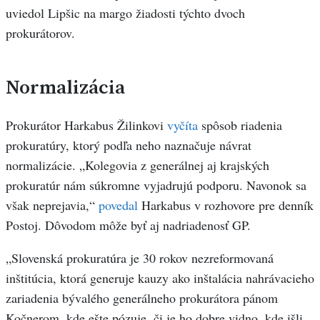
uviedol Lipšic na margo žiadosti týchto dvoch
prokurátorov.
Normalizácia
Prokurátor Harkabus Žilinkovi
vyčíta
spôsob riadenia
prokuratúry, ktorý podľa neho naznačuje návrat
normalizácie. „Kolegovia z generálnej aj krajských
prokuratúr nám súkromne vyjadrujú podporu. Navonok sa
však neprejavia,“
povedal
Harkabus v rozhovore pre denník
Postoj. Dôvodom môže byť aj nadriadenosť GP.
„Slovenská prokuratúra je 30 rokov nezreformovaná
inštitúcia, ktorá generuje kauzy ako inštalácia nahrávacieho
zariadenia bývalého generálneho prokurátora pánom
Kočnerom, kde ešte pózuje, či je ho dobre vidno, kde išli