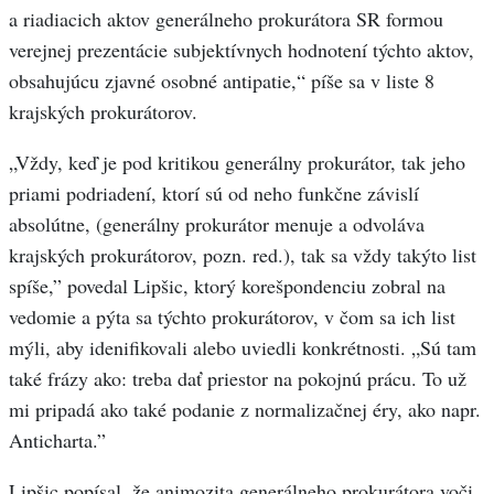
a riadiacich aktov generálneho prokurátora SR formou
verejnej prezentácie subjektívnych hodnotení týchto aktov,
obsahujúcu zjavné osobné antipatie,“ píše sa v liste 8
krajských prokurátorov.
„Vždy, keď je pod kritikou generálny prokurátor, tak jeho
priami podriadení, ktorí sú od neho funkčne závislí
absolútne, (generálny prokurátor menuje a odvoláva
krajských prokurátorov, pozn. red.), tak sa vždy takýto list
spíše,” povedal Lipšic, ktorý korešpondenciu zobral na
vedomie a pýta sa týchto prokurátorov, v čom sa ich list
mýli, aby idenifikovali alebo uviedli konkrétnosti. „Sú tam
také frázy ako: treba dať priestor na pokojnú prácu. To už
mi pripadá ako také podanie z normalizačnej éry, ako napr.
Anticharta.”
Lipšic popísal, že animozita generálneho prokurátora voči