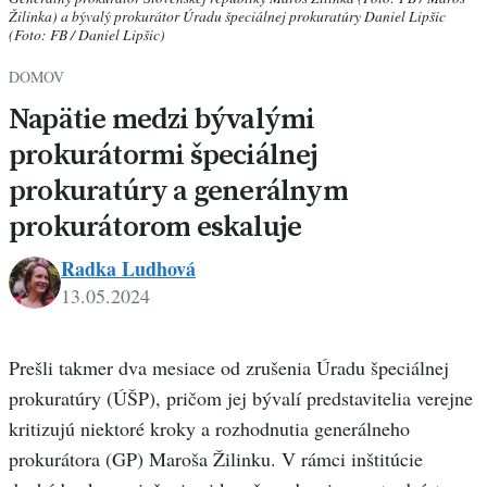
Žilinka) a bývalý prokurátor Úradu špeciálnej prokuratúry Daniel Lipšic
(Foto: FB / Daniel Lipšic)
DOMOV
Napätie medzi bývalými
prokurátormi špeciálnej
prokuratúry a generálnym
prokurátorom eskaluje
Radka Ludhová
13.05.2024
Prešli takmer dva mesiace od zrušenia Úradu špeciálnej
prokuratúry (ÚŠP), pričom jej bývalí predstavitelia verejne
kritizujú niektoré kroky a rozhodnutia generálneho
prokurátora (GP) Maroša Žilinku. V rámci inštitúcie