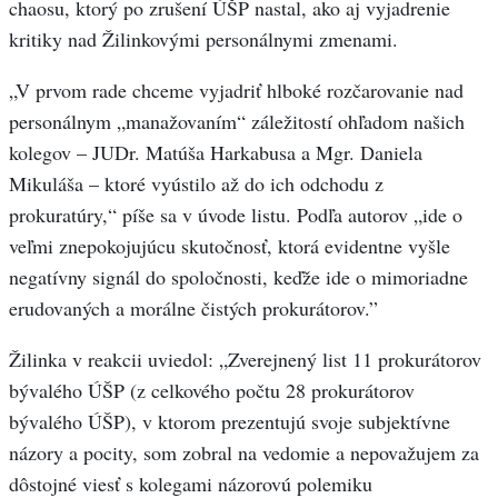
chaosu, ktorý po zrušení ÚŠP nastal, ako aj vyjadrenie
kritiky nad Žilinkovými personálnymi zmenami.
„V prvom rade chceme vyjadriť hlboké rozčarovanie nad
personálnym „manažovaním“ záležitostí ohľadom našich
kolegov – JUDr. Matúša Harkabusa a Mgr. Daniela
Mikuláša – ktoré vyústilo až do ich odchodu z
prokuratúry,“ píše sa v úvode listu. Podľa autorov „ide o
veľmi znepokojujúcu skutočnosť, ktorá evidentne vyšle
negatívny signál do spoločnosti, keďže ide o mimoriadne
erudovaných a morálne čistých prokurátorov.”
Žilinka v reakcii uviedol: „Zverejnený list 11 prokurátorov
bývalého ÚŠP (z celkového počtu 28 prokurátorov
bývalého ÚŠP), v ktorom prezentujú svoje subjektívne
názory a pocity, som zobral na vedomie a nepovažujem za
dôstojné viesť s kolegami názorovú polemiku