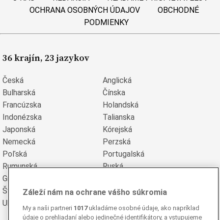
OCHRANA OSOBNÝCH ÚDAJOV
OBCHODNÉ
PODMIENKY
36 krajín, 23 jazykov
Česká
Anglická
Bulharská
Čínska
Francúzska
Holandská
Indonézska
Talianska
Japonská
Kórejská
Nemecká
Perzská
Poľská
Portugalská
Rumunská
Ruská
Grécka
Španielska
Švédska
Turecká
Záleží nám na ochrane vášho súkromia
Ukrajinská
Vietnamská
My a naši partneri
1017
ukladáme osobné údaje, ako napríklad
údaje o prehliadaní alebo jedinečné identifikátory, a vstupujeme