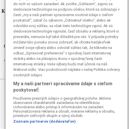
do nich vo vašom zariadení. Ak zvolíte „Súhlasím“, zapnú sa
Kde nás nájdete
sledovacie technológie na podporu účelov, ktoré sa zobrazujú v
časti „my a naši partneri spracúvame osobné údaje s cieľom
poskytnúť“, zatiaľ čo výberom „Odmetnuť všetko“, alebo ak
Facebook
odvoláte svoj súhlas, sa však tieto technológie vypnú. Ak sú
Instagram
sledovacie technológie vypnuté, časť obsahu a reklamy, ktoré si
prezeráte, nemusia byť také dôležité pre vás. V prípade potreby
G
Ganjing
môžete túto ponuku znova zobraziť, ak chcete kedykoľvek
Youtube
zmeniť svoje výbery alebo odvolať súhlas tak, že kliknete na
Twitter
odkaz „Spravovať preferencie“ v spodnej časti internetovej
stránky alebo na plávajúcu ikonu v spodnej ľavej časti
Telegram
internetovej stránky. Vaše výbery budú mať účinok na náš
RSS
Webové sídlo. Viac podrobností nájdete v našej Politike ochrany
osobných údajov.
My a naši partneri spracúvame údaje s cieľom
poskytovať:
© 2026 Epoch Times Slovensko
Používanie presných údajov o geografickej polohe. Aktívne
Všetky práva vyhradené. Publikovanie alebo ďalšie šírenie
skenovanie charakteristík zariadenia na identifikáciu.
Uchovávanie alebo prístup k informáciám na zariadení.
správ a fotografií zo zdrojov TASR je bez
Personalizovaná reklama a obsah, meranie reklamy a obsahu,
predchádzajúceho písomného súhlasu TASR porušením
prieskum cieľových skupín a vývoj služieb.
autorského zákona.
Zoznam partnerov (dodávateľov)