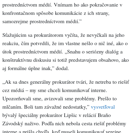
prostredníctvom médií. Vnímam ho ako pokračovanie v
konfrontačnom spôsobe komunikácie z ich strany,
samozrejme prostredníctvom médií.”
Sťažujúcim sa prokurátorom vyčíta, že nevyčkali na jeho
reakciu, čím potvrdili, že im vlastne nešlo o nič iné, ako o
útok prostredníctvom médií. „Snahu o seriózny dialóg a
konštruktívnu diskusiu si totiž predstavujem obsahovo, ako
aj formálne úplne inak,” dodal.
„Ak sa dnes generálny prokurátor tvári, že netreba to riešiť
cez médiá – my sme chceli komunikovať interne.
Upozorňovali sme, avizovali sme problémy. Prešlo to
mlčaním. Boli tam závažné nedostatky,”
vysvetľoval
bývalý špeciálny prokurátor Lipšic v relácií Braňo
Závodský naživo. Podľa nich nebola cesta riešiť problémy
interne a prišla chvíľa, keď museli komunikovať verejne.