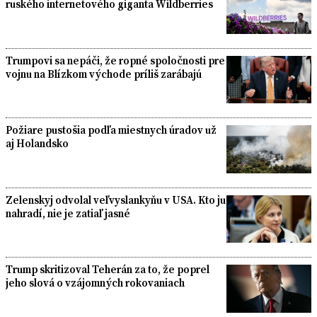
ruského internetového giganta Wildberries
Trumpovi sa nepáči, že ropné spoločnosti pre
vojnu na Blízkom východe príliš zarábajú
Požiare pustošia podľa miestnych úradov už
aj Holandsko
Zelenskyj odvolal veľvyslankyňu v USA. Kto ju
nahradí, nie je zatiaľ jasné
Trump skritizoval Teherán za to, že poprel
jeho slová o vzájomných rokovaniach