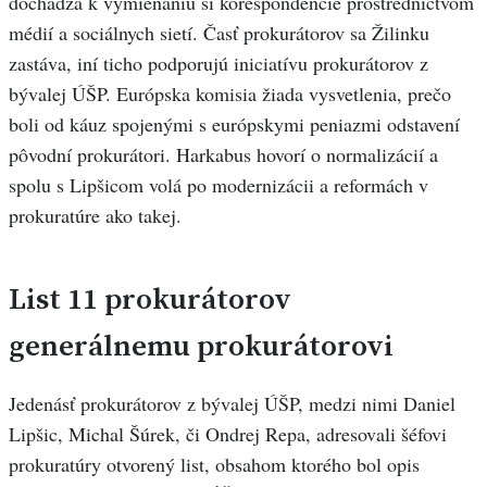
dochádza k vymieňaniu si korešpondencie prostredníctvom
médií a sociálnych sietí. Časť prokurátorov sa Žilinku
zastáva, iní ticho podporujú iniciatívu prokurátorov z
bývalej ÚŠP. Európska komisia žiada vysvetlenia, prečo
boli od káuz spojenými s európskymi peniazmi odstavení
pôvodní prokurátori. Harkabus hovorí o normalizácií a
spolu s Lipšicom volá po modernizácii a reformách v
prokuratúre ako takej.
List 11 prokurátorov
generálnemu prokurátorovi
Jedenásť prokurátorov z bývalej ÚŠP, medzi nimi Daniel
Lipšic, Michal Šúrek, či Ondrej Repa, adresovali šéfovi
prokuratúry otvorený list, obsahom ktorého bol opis