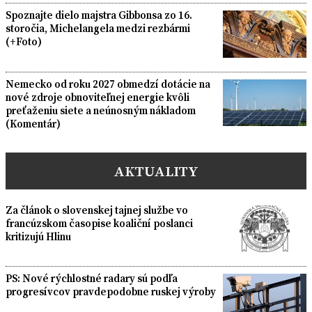
Spoznajte dielo majstra Gibbonsa zo 16.
storočia, Michelangela medzi rezbármi
(+Foto)
Nemecko od roku 2027 obmedzí dotácie na
nové zdroje obnoviteľnej energie kvôli
preťaženiu siete a neúnosným nákladom
(Komentár)
AKTUALITY
Za článok o slovenskej tajnej službe vo
francúzskom časopise koaliční poslanci
kritizujú Hlinu
PS: Nové rýchlostné radary sú podľa
progresívcov pravdepodobne ruskej výroby