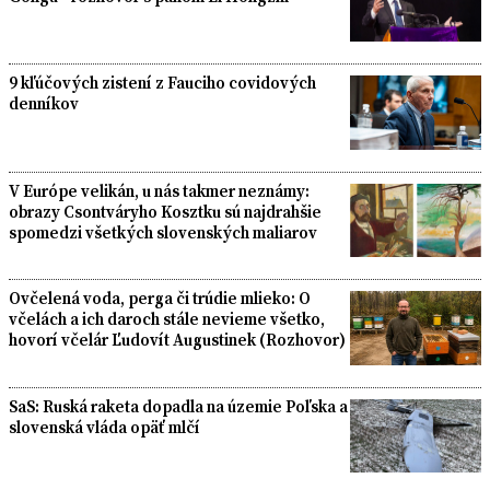
9 kľúčových zistení z Fauciho covidových
denníkov
V Európe velikán, u nás takmer neznámy:
obrazy Csontváryho Kosztku sú najdrahšie
spomedzi všetkých slovenských maliarov
Ovčelená voda, perga či trúdie mlieko: O
včelách a ich daroch stále nevieme všetko,
hovorí včelár Ľudovít Augustinek (Rozhovor)
SaS: Ruská raketa dopadla na územie Poľska a
slovenská vláda opäť mlčí