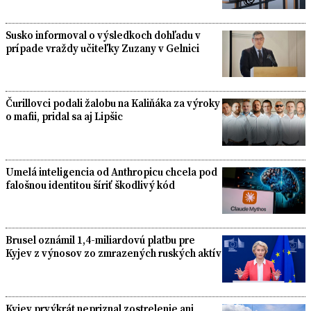
Susko informoval o výsledkoch dohľadu v
prípade vraždy učiteľky Zuzany v Gelnici
Čurillovci podali žalobu na Kaliňáka za výroky
o mafii, pridal sa aj Lipšic
Umelá inteligencia od Anthropicu chcela pod
falošnou identitou šíriť škodlivý kód
Brusel oznámil 1,4-miliardovú platbu pre
Kyjev z výnosov zo zmrazených ruských aktív
Kyjev prvýkrát nepriznal zostrelenie ani