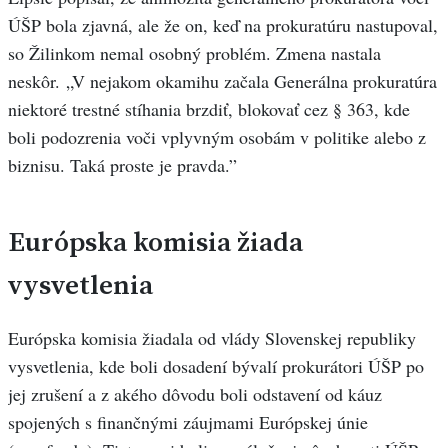
ÚŠP bola zjavná, ale že on, keď na prokuratúru nastupoval,
so Žilinkom nemal osobný problém. Zmena nastala
neskôr. „V nejakom okamihu začala Generálna prokuratúra
niektoré trestné stíhania brzdiť, blokovať cez § 363, kde
boli podozrenia voči vplyvným osobám v politike alebo z
biznisu. Taká proste je pravda.”
Európska komisia žiada
vysvetlenia
Európska komisia žiadala od vlády Slovenskej republiky
vysvetlenia, kde boli dosadení bývalí prokurátori ÚŠP po
jej zrušení a z akého dôvodu boli odstavení od káuz
spojených s finančnými záujmami Európskej únie