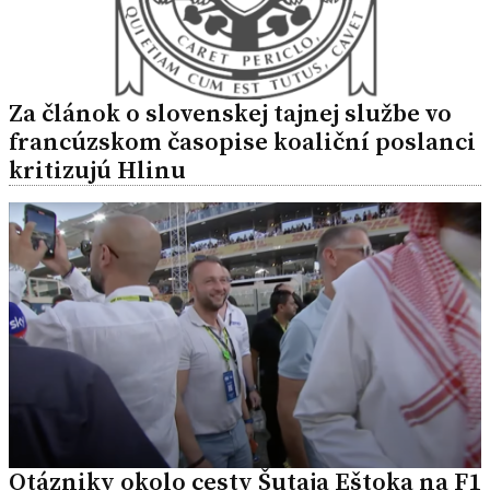
Za článok o slovenskej tajnej službe vo
francúzskom časopise koaliční poslanci
kritizujú Hlinu
Otázniky okolo cesty Šutaja Eštoka na F1