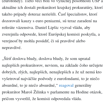
(eurofondy). Tieto veci boli vo výlučnej pôsobnosti ÚŠP a
aktuálne ich dostali prokurátori krajskej prokuratúry, ktorí
takéto prípady doteraz neriešili. Časť špecialistov, ktorí
dozorovali kauzy s euro peniazmi, sú teraz zaradení na
referáte väzenstva. Daniel Lipšic vyzval vládu, aby
zverejnila odpovede, ktoré Európskej komisii poskytla, a
verejnosť by mohla posúdiť, či sú pravdivé alebo
nepravdivé.
„Šíriť doslova bludy, doslova bludy, že som upratal
najlepších prokurátorov, neviem, na základe čoho určujete
dobrých, zlých, najlepších, nenajlepších a že už nemá kto
vyšetrovať najväčšie podvody z eurofondami, to je niečo
absurdné, to je niečo absurdné,“
reagoval
generálny
prokurátor Maroš Žilinka v parlamente na Hodine otázok,
pričom vysvetlil, že komisii odpovedala vláda.