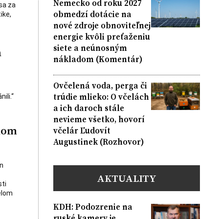
Nemecko od roku 2027
sa za
obmedzí dotácie na
ike,
nové zdroje obnoviteľnej
energie kvôli preťaženiu
siete a neúnosným
a
nákladom (Komentár)
Ovčelená voda, perga či
trúdie mlieko: O včelách
ili.“
a ich daroch stále
nevieme všetko, hovorí
rdom
včelár Ľudovít
Augustinek (Rozhovor)
n
AKTUALITY
ti
elom
KDH: Podozrenie na
ruské kamery je