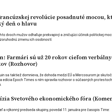
rancúzskej revolúcie posadnuté mocou, k
ký deň o hlavu
o dvoch mužov odhaľuje prekvapivý a zničujúci účinok politickej moci
ozoruhodnú zmenu ich osobností.
n: Farmári sú už 20 rokov cieľom verbálny
kov (Rozhovor)
uin sa taktiež domnieva, že dohoda medzi EÚ a Mercosurom je skuto
a edícia Epoch Times s ním spravila rozhovor o súčasných protestoc
.
 vízia Svetového ekonomického fóra (Komen
ľ a výkonný predseda skupiny, povedal 11. januára pre časopis Time: