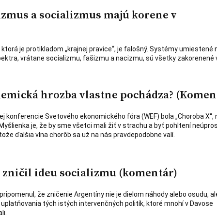
izmus a socializmus majú korene v
, ktorá je protikladom „krajnej pravice“, je falošný. Systémy umiestené 
ektra, vrátane socializmu, fašizmu a nacizmu, sú všetky zakorenené 
demická hrozba vlastne pochádza? (Komen
j konferencie Svetového ekonomického fóra (WEF) bola „Choroba X“, 
Myšlienka je, že by sme všetci mali žiť v strachu a byť pohltení neúpr
etože ďalšia vlna chorôb sa už na nás pravdepodobne valí.
 zničil ideu socializmu (komentár)
pripomenul, že zničenie Argentíny nie je dielom náhody alebo osudu, al
platňovania tých istých intervenčných politík, ktoré mnohí v Davose
li.