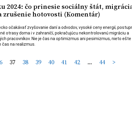
 2024: čo prinesie sociálny štát, migráci
a zrušenie hotovosti (Komentár)
ko očakávať zvyšovanie daní a odvodov, vysoké ceny energií, postup
ebné otrasy doma i v zahraničí, pokračujúcu nekontrolovanú migráciu a
ých pracovníkov. Nie je čas na optimizmus ani pesimizmus, nieto ešte
e čas na realizmus.
6
37
38
39
40
41
42
…
44
>