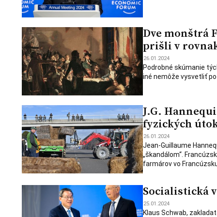
Dve monštrá F
prišli v rovna
26.01.2024
Podrobné skúmanie týcht
iné nemôže vysvetliť p
J.G. Hannequi
fyzických úto
26.01.2024
Jean-Guillaume Hanneq
„škandálom“. Francúzsk
farmárov vo Francúzsku
Socialistická
25.01.2024
Klaus Schwab, zakladate