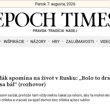
Piatok 7. augusta, 2026
INŠPIRÁCIE
NÁZORY
HRY
ZAUJÍMAVOSTI
VIDE
ák spomína na život v Rusku: „Bolo to dr
sa bál“ (rozhovor)
a som sa bál, pretože tam vždy niekto čakal za rohom, aby ťa mohol okr
 chleba a vraciaš sa späť domov bez chleba aj bez rubľov.