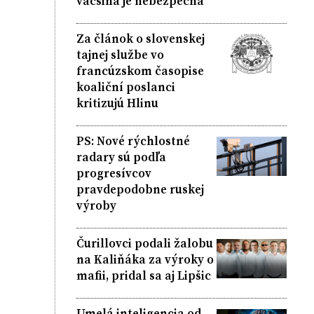
väčšina je nebezpečná
Za článok o slovenskej
tajnej službe vo
francúzskom časopise
koaliční poslanci
kritizujú Hlinu
PS: Nové rýchlostné
radary sú podľa
progresívcov
pravdepodobne ruskej
výroby
Čurillovci podali žalobu
na Kaliňáka za výroky o
mafii, pridal sa aj Lipšic
Umelá inteligencia od