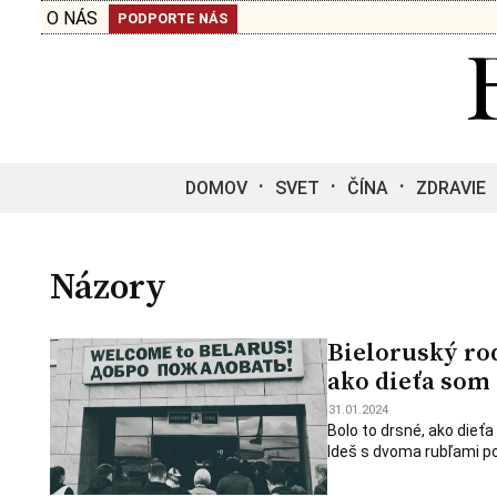
O NÁS
PODPORTE NÁS
DOMOV
SVET
ČÍNA
ZDRAVIE
Názory
Bieloruský rod
ako dieťa som 
31.01.2024
Bolo to drsné, ako dieť
Ideš s dvoma rubľami po