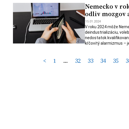
Nemecko v roku
odliv mozgov 
15.01.2024
V roku 2024 môže Nemec
deindustrializáciu, vol
nedostatok kvalifikovan
kŕčovitý alarmizmus – j
Posts
<
1
…
32
33
34
35
3
pagination