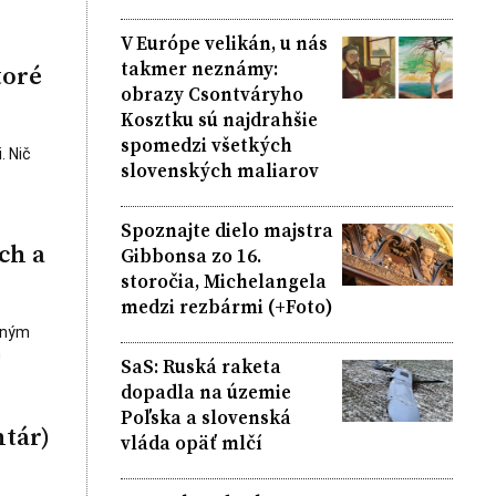
V Európe velikán, u nás
takmer neznámy:
toré
obrazy Csontváryho
Kosztku sú najdrahšie
spomedzi všetkých
. Nič
slovenských maliarov
Spoznajte dielo majstra
ch a
Gibbonsa zo 16.
storočia, Michelangela
medzi rezbármi (+Foto)
čným
h
SaS: Ruská raketa
dopadla na územie
Poľska a slovenská
tár)
vláda opäť mlčí