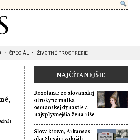
O
ŠPECIÁL
ŽIVOTNÉ PROSTREDIE
NAJČÍTANEJŠIE
Roxolana: zo slovanskej
sné,
otrokyne matka
osmanskej dynastie a
najvplyvnejšia žena ríše
adnúť.
Slovaktown, Arkansas:
ako Slováci založili