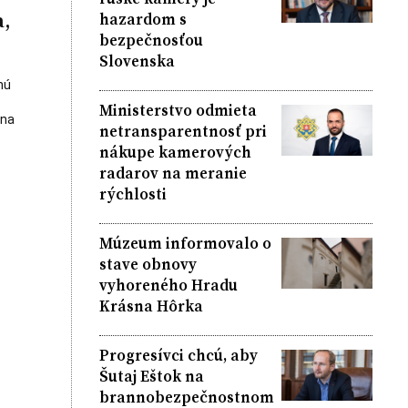
a,
hazardom s
bezpečnosťou
Slovenska
nú
Ministerstvo odmieta
 na
netransparentnosť pri
nákupe kamerových
radarov na meranie
rýchlosti
Múzeum informovalo o
stave obnovy
vyhoreného Hradu
Krásna Hôrka
Progresívci chcú, aby
Šutaj Eštok na
brannobezpečnostnom