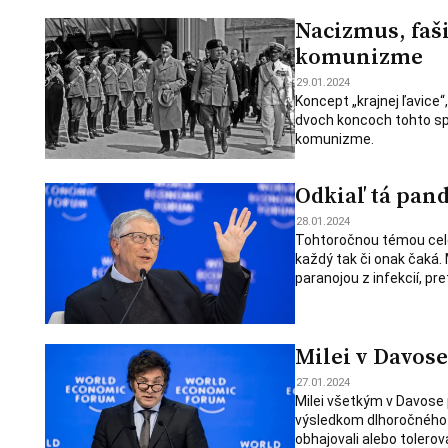
Nacizmus, faš
komunizme
29.01.2024
Koncept „krajnej ľavice“
dvoch koncoch tohto sp
komunizme.
Odkiaľ tá pan
28.01.2024
Tohtoročnou témou cele
každý tak či onak čaká. 
paranojou z infekcií, pr
Milei v Davose
27.01.2024
Milei všetkým v Davose 
výsledkom dlhoročného u
obhajovali alebo tolerova