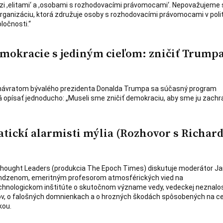
zi ,elitami‘ a ,osobami s rozhodovacími právomocami‘. Nepovažujeme 
 organizáciu, ktorá združuje osoby s rozhodovacími právomocami v polit
ločnosti.“
mokracie s jediným cieľom: zničiť Trump
 návratom bývalého prezidenta Donalda Trumpa sa súčasný program
 opísať jednoducho: „Museli sme zničiť demokraciu, aby sme ju zachrán
atickí alarmisti mýlia (Rozhovor s Richa
hought Leaders (produkcia The Epoch Times) diskutuje moderátor Ja
indzenom, emeritným profesorom atmosférických vied na
nologickom inštitúte o skutočnom význame vedy, vedeckej neznalos
ov, o falošných domnienkach a o hrozných škodách spôsobených na c
kou.