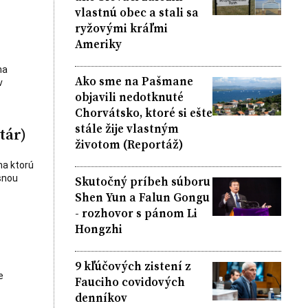
vlastnú obec a stali sa
ryžovými kráľmi
Ameriky
na
Ako sme na Pašmane
v
objavili nedotknuté
Chorvátsko, ktoré si ešte
stále žije vlastným
tár)
životom (Reportáž)
na ktorú
osnou
Skutočný príbeh súboru
Shen Yun a Falun Gongu
- rozhovor s pánom Li
Hongzhi
9 kľúčových zistení z
e
Fauciho covidových
denníkov