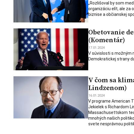
„Rozlišoval by som med
organizáciu elít, ale za
biznise a občianskej spo
Obetovanie de
(Komentár)
17.01.2024
V súvislosti s možným
Demokratickej strany dá
V čom sa klim
Lindzenom)
16.01.2024
V programe American T
Jekielek s Richardom L
Massachusettskom tech
mnohých našich politik
svete nesprávnou politi