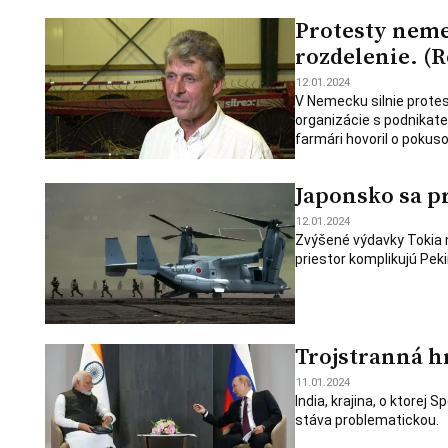
Protesty neme
rozdelenie. (
12.01.2024
V Nemecku silnie protes
organizácie s podnikate
farmári hovoril o pokuso
Japonsko sa p
12.01.2024
Zvýšené výdavky Tokia 
priestor komplikujú Pe
Trojstranná h
11.01.2024
India, krajina, o ktorej 
stáva problematickou.