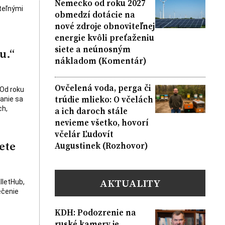
Nemecko od roku 2027
teľnými
obmedzí dotácie na
nové zdroje obnoviteľnej
energie kvôli preťaženiu
siete a neúnosným
u.“
nákladom (Komentár)
Ovčelená voda, perga či
 Od roku
trúdie mlieko: O včelách
vanie sa
ch,
a ich daroch stále
nevieme všetko, hovorí
včelár Ľudovít
ete
Augustinek (Rozhovor)
AKTUALITY
lletHub,
ečenie
KDH: Podozrenie na
ruské kamery je