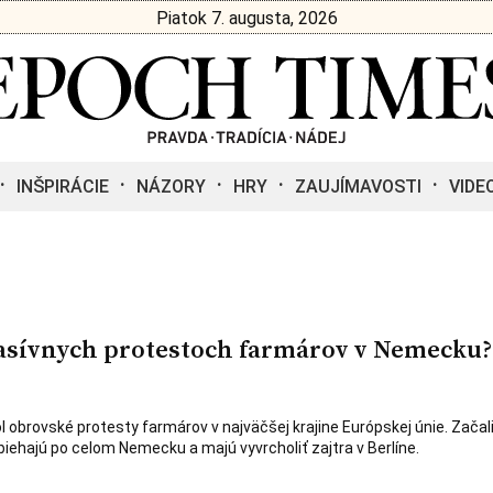
Piatok 7. augusta, 2026
INŠPIRÁCIE
NÁZORY
HRY
ZAUJÍMAVOSTI
VIDE
masívnych protestoch farmárov v Nemecku?
l obrovské protesty farmárov v najväčšej krajine Európskej únie. Začali
biehajú po celom Nemecku a majú vyvrcholiť zajtra v Berlíne.