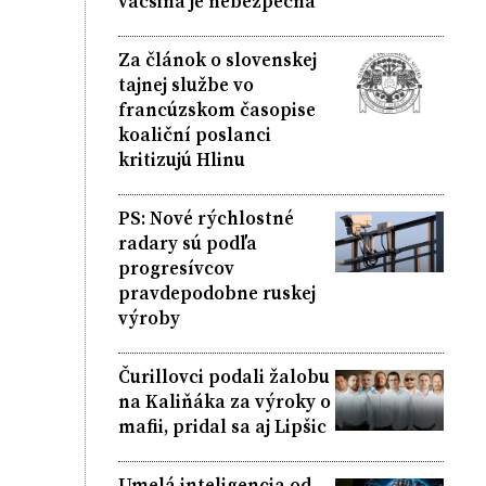
väčšina je nebezpečná
Za článok o slovenskej
tajnej službe vo
francúzskom časopise
koaliční poslanci
kritizujú Hlinu
PS: Nové rýchlostné
radary sú podľa
progresívcov
pravdepodobne ruskej
výroby
Čurillovci podali žalobu
na Kaliňáka za výroky o
mafii, pridal sa aj Lipšic
Umelá inteligencia od