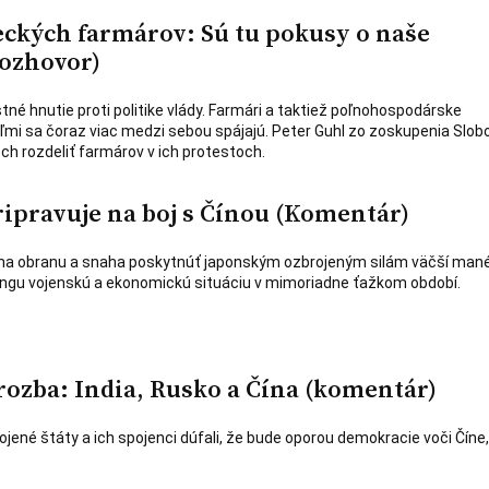
ckých farmárov: Sú tu pokusy o naše
Rozhovor)
tné hnutie proti politike vlády. Farmári a taktiež poľnohospodárske
ľmi sa čoraz viac medzi sebou spájajú. Peter Guhl zo zoskupenia Slob
ch rozdeliť farmárov v ich protestoch.
ripravuje na boj s Čínou (Komentár)
na obranu a snaha poskytnúť japonským ozbrojeným silám väčší man
kingu vojenskú a ekonomickú situáciu v mimoriadne ťažkom období.
rozba: India, Rusko a Čína (komentár)
Spojené štáty a ich spojenci dúfali, že bude oporou demokracie voči Číne