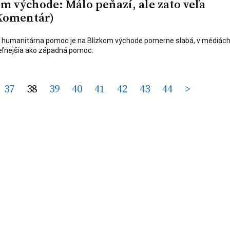
m východe: Málo peňazí, ale zato veľa
Komentár)
a humanitárna pomoc je na Blízkom východe pomerne slabá, v médiách
iteľnejšia ako západná pomoc.
37
38
39
40
41
42
43
44
>