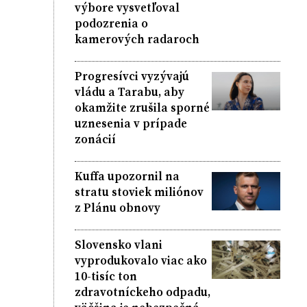
výbore vysvetľoval
podozrenia o
kamerových radaroch
Progresívci vyzývajú
vládu a Tarabu, aby
okamžite zrušila sporné
uznesenia v prípade
zonácií
Kuffa upozornil na
stratu stoviek miliónov
z Plánu obnovy
Slovensko vlani
vyprodukovalo viac ako
10-tisíc ton
zdravotníckeho odpadu,