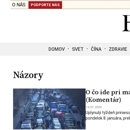
O NÁS
PODPORTE NÁS
DOMOV
SVET
ČÍNA
ZDRAVIE
Názory
O čo ide pri 
(Komentár)
14.01.2024
Uplynulý týždeň prinieso
pondelok 8. januára, pre