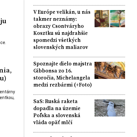
V Európe velikán, u nás
takmer neznámy:
ju
obrazy Csontváryho
Kosztku sú najdrahšie
spomedzi všetkých
ce.
slovenských maliarov
Spoznajte dielo majstra
nia,
Gibbonsa zo 16.
u)
storočia, Michelangela
medzi rezbármi (+Foto)
mentárny
centkou,
SaS: Ruská raketa
dopadla na územie
Poľska a slovenská
vláda opäť mlčí