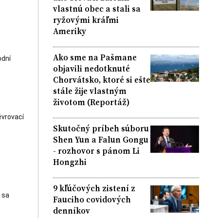
vlastnú obec a stali sa
ryžovými kráľmi
Ameriky
Ako sme na Pašmane
odní
objavili nedotknuté
Chorvátsko, ktoré si ešte
stále žije vlastným
životom (Reportáž)
évrovací
Skutočný príbeh súboru
Shen Yun a Falun Gongu
- rozhovor s pánom Li
Hongzhi
9 kľúčových zistení z
, sa
Fauciho covidových
denníkov