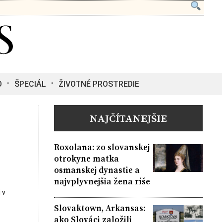
O
ŠPECIÁL
ŽIVOTNÉ PROSTREDIE
NAJČÍTANEJŠIE
Roxolana: zo slovanskej
otrokyne matka
osmanskej dynastie a
najvplyvnejšia žena ríše
 v
Slovaktown, Arkansas:
ako Slováci založili