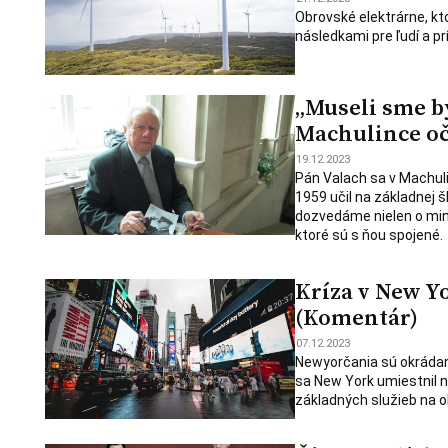
Obrovské elektrárne, kt
následkami pre ľudí a pr
„Museli sme b
Machulince oč
19.12.2023
Pán Valach sa v Machulin
1959 učil na základnej š
dozvedáme nielen o minu
ktoré sú s ňou spojené.
Kríza v New Y
(Komentár)
07.12.2023
Newyorčania sú okrádaní.
sa New York umiestnil 
základných služieb na o