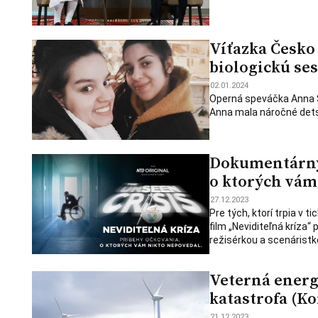
Víťazka Česko
biologickú se
02.01.2024
Operná speváčka Anna Sl
Anna mala náročné dets
Dokumentárny 
o ktorých vám
27.12.2023
Pre tých, ktorí trpia v 
film „Neviditeľná kríza
režisérkou a scenáristko
Veterná energ
katastrofa (K
21.12.2023