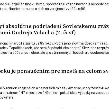
oré sú údajne šetrné ku klíme, sprevádzajú vážne havárie s nepredvída
írodu. Napriek tomu sa o nich na verejnosti zväčša mlčí.
yť absolútne podriadení Sovietskemu zväz
ami Ondreja Valacha (2. časť)
ciach narodil a žije tu už 85 rokov. Podľa jeho slov má obec veľmi rád.
kole v Topoľčiankach, kde neskôr pôsobil ako riaditeľ. Skrz jeho rozprá
losti a súčasnosti obce, ale aj o výnimočných ľuďoch a o osobnostia
orku je ponaučením pre mestá na celom sv
 V rebríčku najlepších a najhorších miest v Amerike, ktorý zostavil Wa
na smutnom 147. mieste zo 149 miest, pokiaľ ide o výdavky na zabezp
byvateľa.