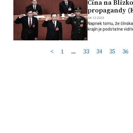
Čína na Blízko
propagandy (
04.12.2023
Napriek tomu, že čínsk
krajín je podstatne vid
Posts
<
1
…
33
34
35
36
pagination