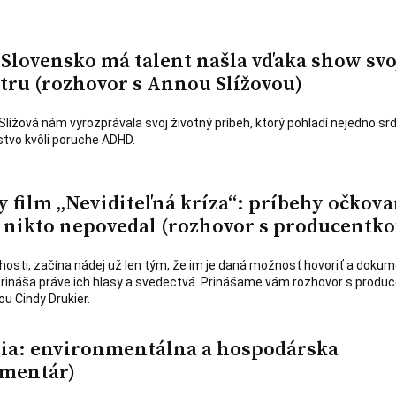
 Slovensko má talent našla vďaka show svo
stru (rozhovor s Annou Slížovou)
ížová nám vyrozprávala svoj životný príbeh, ktorý pohladí nejedno srd
tvo kvôli poruche ADHD.
film „Neviditeľná kríza“: príbehy očkova
 nikto nepovedal (rozhovor s producentko
tichosti, začína nádej už len tým, že im je daná možnosť hovoriť a doku
“ prináša práve ich hlasy a svedectvá. Prinášame vám rozhovor s produ
u Cindy Drukier.
ia: environmentálna a hospodárska
omentár)