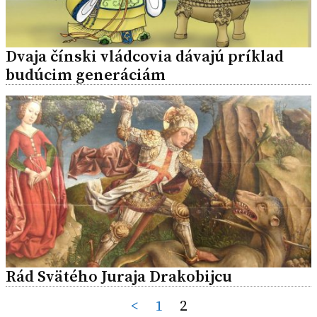
Dvaja čínski vládcovia dávajú príklad
budúcim generáciám
Rád Svätého Juraja Drakobijcu
Posts
<
1
2