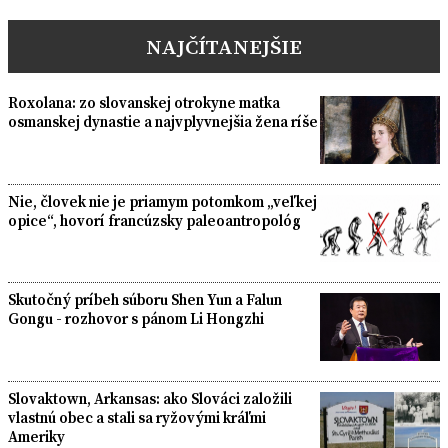
pagination
NAJČÍTANEJŠIE
Roxolana: zo slovanskej otrokyne matka
osmanskej dynastie a najvplyvnejšia žena ríše
Nie, človek nie je priamym potomkom „veľkej
opice“, hovorí francúzsky paleoantropológ
Skutočný príbeh súboru Shen Yun a Falun
Gongu - rozhovor s pánom Li Hongzhi
Slovaktown, Arkansas: ako Slováci založili
vlastnú obec a stali sa ryžovými kráľmi
Ameriky