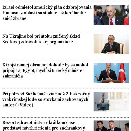
Izrael odmietol americký plán odzbrojovania
Hamasu, z oblasti sa stiahne, až keď hnutie
zničí zbrane
Na Ukrajine bol pri útoku zničený sklad
Svetovej zdravotníckej organizácie
K trojstrannej obrannej dohode by sa mohol
pripojiť aj Egypt, myslí si turecký minister
zahraničia
Pri pobreží Sicílie našli viac než 2-tisícročný
vrak rímskej lode so stovkami zachovaných
amfor (+Video)
Rezort zdravotníctva v krátkom čase
predstaví návrh riešenia pre záchrankový