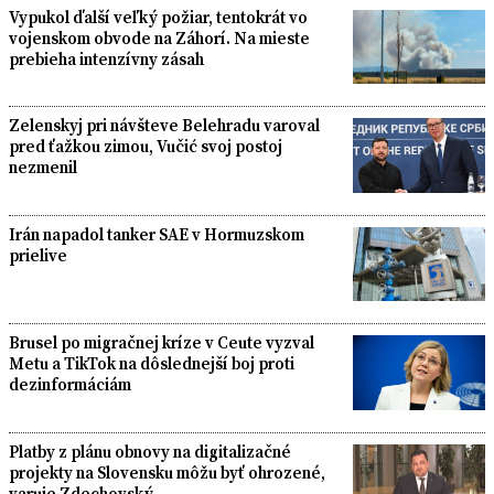
Vypukol ďalší veľký požiar, tentokrát vo
vojenskom obvode na Záhorí. Na mieste
prebieha intenzívny zásah
Zelenskyj pri návšteve Belehradu varoval
pred ťažkou zimou, Vučić svoj postoj
nezmenil
Irán napadol tanker SAE v Hormuzskom
prielive
Brusel po migračnej kríze v Ceute vyzval
Metu a TikTok na dôslednejší boj proti
dezinformáciám
Platby z plánu obnovy na digitalizačné
projekty na Slovensku môžu byť ohrozené,
varuje Zdechovský