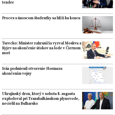
tender
Proces s únoscom študentky sa blíži ku koncu
Turecko: Minister zahraničia vyzval Moskvu a
Kyjev na ukončenie útokov na lode v Čiernom
mori
Irán podmienil otvorenie Hormuzu
ukončením vojny
Ukrajinský dron, ktorý v sobotu 8. augusta
explodoval pri Transbalkánskom plynovode,
necielil na Bulharsko