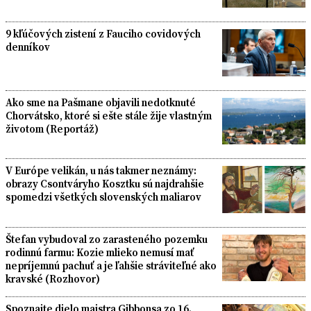
9 kľúčových zistení z Fauciho covidových
denníkov
Ako sme na Pašmane objavili nedotknuté
Chorvátsko, ktoré si ešte stále žije vlastným
životom (Reportáž)
V Európe velikán, u nás takmer neznámy:
obrazy Csontváryho Kosztku sú najdrahšie
spomedzi všetkých slovenských maliarov
Štefan vybudoval zo zarasteného pozemku
rodinnú farmu: Kozie mlieko nemusí mať
nepríjemnú pachuť a je ľahšie stráviteľné ako
kravské (Rozhovor)
Spoznajte dielo majstra Gibbonsa zo 16.