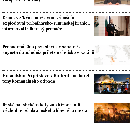
Dron s veľkým množstvom výbušnín
explodoval pri bulharsko-rumunskej hranici,
informoval bulharský premiér
Prebudená Etna pozastavila v sobotu 8.
augusta dopoludnia prílety na letisko v Katánii
Holandsko: Pri prístave v Rotterdame horeli
tony komunálneho odpadu
Ruské balistické rakety zabili troch ľudí
východne od ukrajinského hlavného mesta