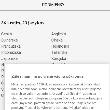
PODMIENKY
36 krajín, 23 jazykov
Česká
Anglická
Bulharská
Čínska
Francúzska
Holandská
Indonézska
Talianska
Japonská
Kórejská
Nemecká
Perzská
Poľská
Portugalská
Záleží nám na ochrane vášho súkromia
Rumunská
Ruská
Grécka
Španielska
My a naši partneri
1019
ukladáme osobné údaje, ako napríklad
Švédska
Turecká
údaje o prehliadaní alebo jedinečné identifikátory, a vstupujeme
do nich vo vašom zariadení. Ak zvolíte „Súhlasím“, zapnú sa
Ukrajinská
Vietnamská
sledovacie technológie na podporu účelov, ktoré sa zobrazujú v
časti „my a naši partneri spracúvame osobné údaje s cieľom
poskytnúť“, zatiaľ čo výberom „Odmetnuť všetko“, alebo ak