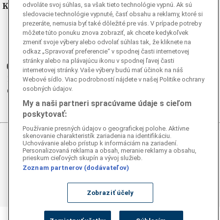
Kde nás nájdete
odvoláte svoj súhlas, sa však tieto technológie vypnú. Ak sú
sledovacie technológie vypnuté, časť obsahu a reklamy, ktoré si
prezeráte, nemusia byť také dôležité pre vás. V prípade potreby
Facebook
môžete túto ponuku znova zobraziť, ak chcete kedykoľvek
Instagram
zmeniť svoje výbery alebo odvolať súhlas tak, že kliknete na
odkaz „Spravovať preferencie“ v spodnej časti internetovej
G
Ganjing
stránky alebo na plávajúcu ikonu v spodnej ľavej časti
Youtube
internetovej stránky. Vaše výbery budú mať účinok na náš
Twitter
Webové sídlo. Viac podrobností nájdete v našej Politike ochrany
osobných údajov.
Telegram
My a naši partneri spracúvame údaje s cieľom
RSS
poskytovať:
Používanie presných údajov o geografickej polohe. Aktívne
skenovanie charakteristík zariadenia na identifikáciu.
© 2026 Epoch Times Slovensko
Uchovávanie alebo prístup k informáciám na zariadení.
Personalizovaná reklama a obsah, meranie reklamy a obsahu,
prieskum cieľových skupín a vývoj služieb.
Všetky práva vyhradené. Publikovanie alebo ďalšie šírenie
Zoznam partnerov (dodávateľov)
správ a fotografií zo zdrojov TASR je bez
predchádzajúceho písomného súhlasu TASR porušením
autorského zákona.
Zobraziť účely