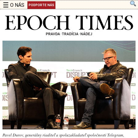
☰
O NÁS
PODPORTE NÁS
Pavel Durov, generálny riaditeľ a spoluzakladateľ spoločnosti Telegram,