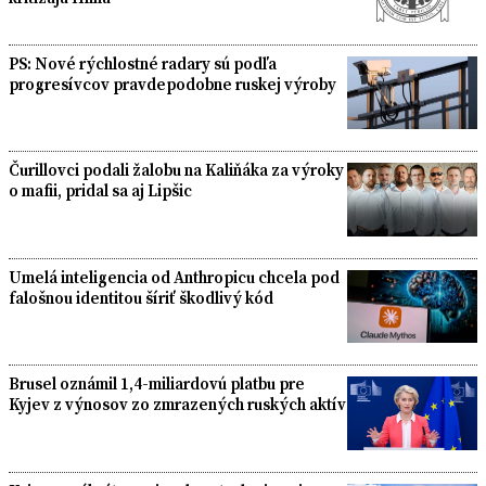
PS: Nové rýchlostné radary sú podľa
progresívcov pravdepodobne ruskej výroby
Čurillovci podali žalobu na Kaliňáka za výroky
o mafii, pridal sa aj Lipšic
Umelá inteligencia od Anthropicu chcela pod
falošnou identitou šíriť škodlivý kód
Brusel oznámil 1,4-miliardovú platbu pre
Kyjev z výnosov zo zmrazených ruských aktív