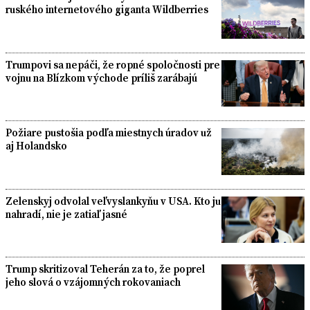
ruského internetového giganta Wildberries
Trumpovi sa nepáči, že ropné spoločnosti pre
vojnu na Blízkom východe príliš zarábajú
Požiare pustošia podľa miestnych úradov už
aj Holandsko
Zelenskyj odvolal veľvyslankyňu v USA. Kto ju
nahradí, nie je zatiaľ jasné
Trump skritizoval Teherán za to, že poprel
jeho slová o vzájomných rokovaniach