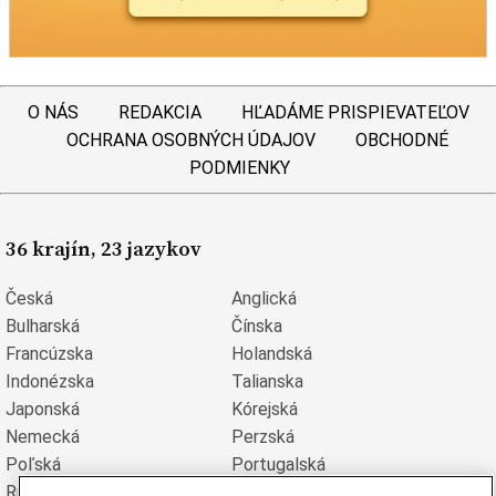
O NÁS
REDAKCIA
HĽADÁME PRISPIEVATEĽOV
OCHRANA OSOBNÝCH ÚDAJOV
OBCHODNÉ
PODMIENKY
36 krajín, 23 jazykov
Česká
Anglická
Bulharská
Čínska
Francúzska
Holandská
Indonézska
Talianska
Japonská
Kórejská
Nemecká
Perzská
Poľská
Portugalská
Rumunská
Ruská