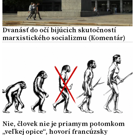
Dvanásť do očí bijúcich skutočností
marxistického socializmu (Komentár)
Nie, človek nie je priamym potomkom
„veľkej opice“, hovorí francúzsky