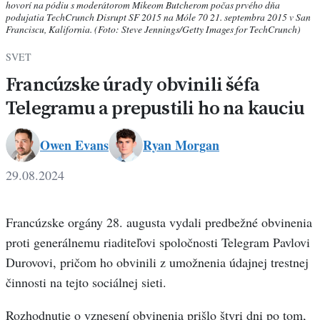
hovorí na pódiu s moderátorom Mikeom Butcherom počas prvého dňa
podujatia TechCrunch Disrupt SF 2015 na Móle 70 21. septembra 2015 v San
Franciscu, Kalifornia. (Foto: Steve Jennings/Getty Images for TechCrunch)
SVET
Francúzske úrady obvinili šéfa
Telegramu a prepustili ho na kauciu
Owen Evans
Ryan Morgan
Ryan
29.08.2024
Morgan
Francúzske orgány 28. augusta vydali predbežné obvinenia
proti generálnemu riaditeľovi spoločnosti Telegram Pavlovi
Durovovi, pričom ho obvinili z umožnenia údajnej trestnej
činnosti na tejto sociálnej sieti.
Rozhodnutie o vznesení obvinenia prišlo štyri dni po tom,