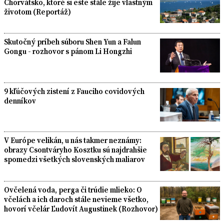
Chorvátsko, ktoré si ešte stále žije vlastným
životom (Reportáž)
Skutočný príbeh súboru Shen Yun a Falun
Gongu - rozhovor s pánom Li Hongzhi
9 kľúčových zistení z Fauciho covidových
denníkov
V Európe velikán, u nás takmer neznámy:
obrazy Csontváryho Kosztku sú najdrahšie
spomedzi všetkých slovenských maliarov
Ovčelená voda, perga či trúdie mlieko: O
včelách a ich daroch stále nevieme všetko,
hovorí včelár Ľudovít Augustinek (Rozhovor)