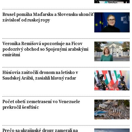
Brusel pomáha Maďarsku a Slovensku ukončiť
závislosť od ruskej ropy
Veronika Remišová upozorňuje na Ficov
podozrivý obchod so Spojenými arabskými
emirátmi
Húsíovia zaútočili dronom na letisko v
Saudskej Arábii, zasiahli hlavný radar
Počet obetí zemetrasení vo Venezuele
prekročil šesťtisíc
Prečo sa ukrajinské drony zamerali na