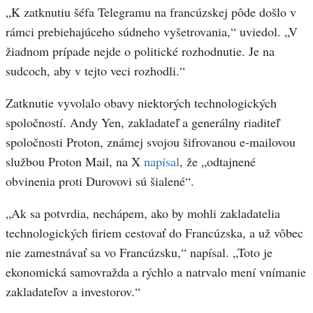
„K zatknutiu šéfa Telegramu na francúzskej pôde došlo v
rámci prebiehajúceho súdneho vyšetrovania,“ uviedol. „V
žiadnom prípade nejde o politické rozhodnutie. Je na
sudcoch, aby v tejto veci rozhodli.“
Zatknutie vyvolalo obavy niektorých technologických
spoločností. Andy Yen, zakladateľ a generálny riaditeľ
spoločnosti Proton, známej svojou šifrovanou e-mailovou
službou Proton Mail, na X
napísal
, že „odtajnené
obvinenia proti Durovovi sú šialené“.
„Ak sa potvrdia, nechápem, ako by mohli zakladatelia
technologických firiem cestovať do Francúzska, a už vôbec
nie zamestnávať sa vo Francúzsku,“ napísal. „Toto je
ekonomická samovražda a rýchlo a natrvalo mení vnímanie
zakladateľov a investorov.“