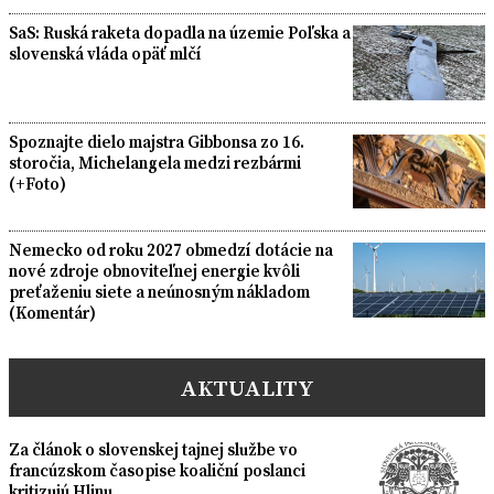
SaS: Ruská raketa dopadla na územie Poľska a
slovenská vláda opäť mlčí
Spoznajte dielo majstra Gibbonsa zo 16.
storočia, Michelangela medzi rezbármi
(+Foto)
Nemecko od roku 2027 obmedzí dotácie na
nové zdroje obnoviteľnej energie kvôli
preťaženiu siete a neúnosným nákladom
(Komentár)
AKTUALITY
Za článok o slovenskej tajnej službe vo
francúzskom časopise koaliční poslanci
kritizujú Hlinu