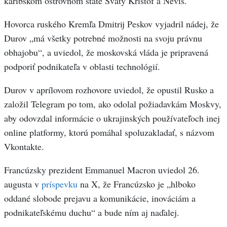
karibskom ostrovnom štáte Svätý Krištof a Nevis.
Hovorca ruského Kremľa Dmitrij Peskov vyjadril nádej, že
Durov „má všetky potrebné možnosti na svoju právnu
obhajobu“, a uviedol, že moskovská vláda je pripravená
podporiť podnikateľa v oblasti technológií.
Durov v aprílovom rozhovore uviedol, že opustil Rusko a
založil Telegram po tom, ako odolal požiadavkám Moskvy,
aby odovzdal informácie o ukrajinských používateľoch inej
online platformy, ktorú pomáhal spoluzakladať, s názvom
Vkontakte.
Francúzsky prezident Emmanuel Macron uviedol 26.
augusta v
príspevku
na X, že Francúzsko je „hlboko
oddané slobode prejavu a komunikácie, inováciám a
podnikateľskému duchu“ a bude ním aj naďalej.