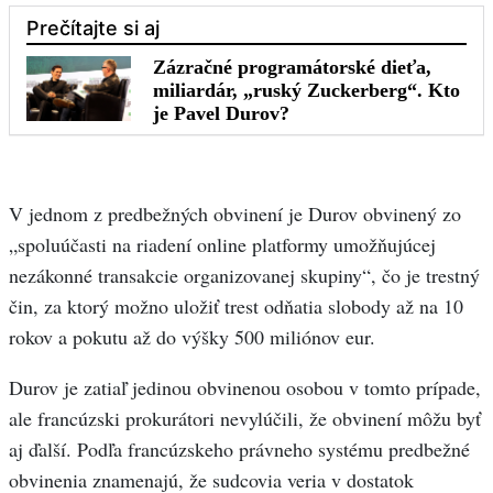
V jednom z predbežných obvinení je Durov obvinený zo
„spoluúčasti na riadení online platformy umožňujúcej
nezákonné transakcie organizovanej skupiny“, čo je trestný
čin, za ktorý možno uložiť trest odňatia slobody až na 10
rokov a pokutu až do výšky 500 miliónov eur.
Durov je zatiaľ jedinou obvinenou osobou v tomto prípade,
ale francúzski prokurátori nevylúčili, že obvinení môžu byť
aj ďalší. Podľa francúzskeho právneho systému predbežné
obvinenia znamenajú, že sudcovia veria v dostatok