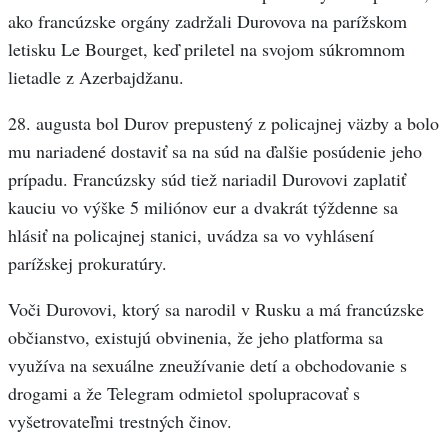
ako francúzske orgány zadržali Durovova na parížskom
letisku Le Bourget, keď priletel na svojom súkromnom
lietadle z Azerbajdžanu.
28. augusta bol Durov prepustený z policajnej väzby a bolo
mu nariadené dostaviť sa na súd na ďalšie posúdenie jeho
prípadu. Francúzsky súd tiež nariadil Durovovi zaplatiť
kauciu vo výške 5 miliónov eur a dvakrát týždenne sa
hlásiť na policajnej stanici, uvádza sa vo vyhlásení
parížskej prokuratúry.
Voči Durovovi, ktorý sa narodil v Rusku a má francúzske
občianstvo, existujú obvinenia, že jeho platforma sa
využíva na sexuálne zneužívanie detí a obchodovanie s
drogami a že Telegram odmietol spolupracovať s
vyšetrovateľmi trestných činov.