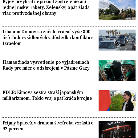
Kyjev prvýkrát nepriznal zostrelenie ani
jednej ruskej rakety. Zelenskyj opäť žiada
viac protivzdušnej obrany
Libanon: Domov sa začalo vracať vyše 800-
tisíc ľudí vysídlených v dôsledku konfliktu s
Izraelom
Hamas žiada vysvetlenie po vyjadreniach
Rady pre mier o odzbrojení v Pásme Gazy
KDĽR: Kimova sestra straší japonským
militarizmom, Tokio vraj opäť kráča k vojne
Príjmy SpaceX v druhom štvrťroku vzrástli o
92 percent