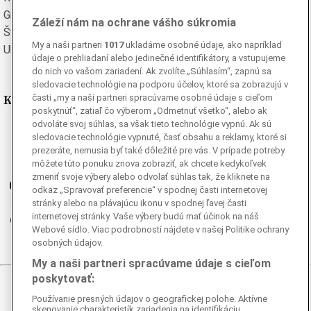
Grécka
Španielska
Záleží nám na ochrane vášho súkromia
Švédska
Turecká
My a naši partneri
1017
ukladáme osobné údaje, ako napríklad
Ukrajinská
Vietnamská
údaje o prehliadaní alebo jedinečné identifikátory, a vstupujeme
do nich vo vašom zariadení. Ak zvolíte „Súhlasím“, zapnú sa
sledovacie technológie na podporu účelov, ktoré sa zobrazujú v
Kde nás nájdete
časti „my a naši partneri spracúvame osobné údaje s cieľom
poskytnúť“, zatiaľ čo výberom „Odmetnuť všetko“, alebo ak
odvoláte svoj súhlas, sa však tieto technológie vypnú. Ak sú
Facebook
sledovacie technológie vypnuté, časť obsahu a reklamy, ktoré si
Instagram
prezeráte, nemusia byť také dôležité pre vás. V prípade potreby
môžete túto ponuku znova zobraziť, ak chcete kedykoľvek
G
Ganjing
zmeniť svoje výbery alebo odvolať súhlas tak, že kliknete na
Youtube
odkaz „Spravovať preferencie“ v spodnej časti internetovej
Twitter
stránky alebo na plávajúcu ikonu v spodnej ľavej časti
internetovej stránky. Vaše výbery budú mať účinok na náš
Telegram
Webové sídlo. Viac podrobností nájdete v našej Politike ochrany
RSS
osobných údajov.
My a naši partneri spracúvame údaje s cieľom
poskytovať:
© 2026 Epoch Times Slovensko
Používanie presných údajov o geografickej polohe. Aktívne
skenovanie charakteristík zariadenia na identifikáciu.