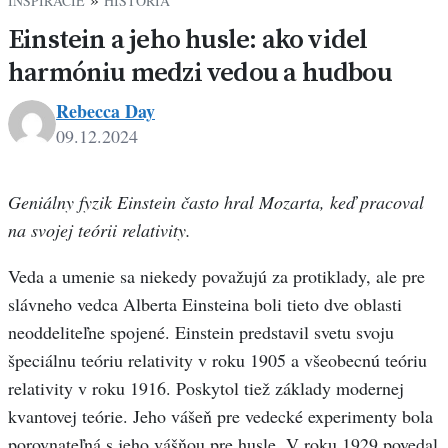
INŠPIRÁCIE
HISTÓRIA
Einstein a jeho husle: ako videl
harmóniu medzi vedou a hudbou
Rebecca Day
09.12.2024
Geniálny fyzik Einstein často hral Mozarta, keď pracoval
na svojej teórii relativity.
Veda a umenie sa niekedy považujú za protiklady, ale pre
slávneho vedca Alberta Einsteina boli tieto dve oblasti
neoddeliteľne spojené. Einstein predstavil svetu svoju
špeciálnu teóriu relativity v roku 1905 a všeobecnú teóriu
relativity v roku 1916. Poskytol tiež základy modernej
kvantovej teórie. Jeho vášeň pre vedecké experimenty bola
porovnateľná s jeho vášňou pre husle. V roku 1929 povedal