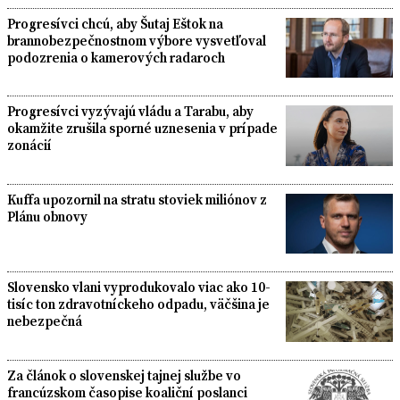
Progresívci chcú, aby Šutaj Eštok na
brannobezpečnostnom výbore vysvetľoval
podozrenia o kamerových radaroch
Progresívci vyzývajú vládu a Tarabu, aby
okamžite zrušila sporné uznesenia v prípade
zonácií
Kuffa upozornil na stratu stoviek miliónov z
Plánu obnovy
Slovensko vlani vyprodukovalo viac ako 10-
tisíc ton zdravotníckeho odpadu, väčšina je
nebezpečná
Za článok o slovenskej tajnej službe vo
francúzskom časopise koaliční poslanci