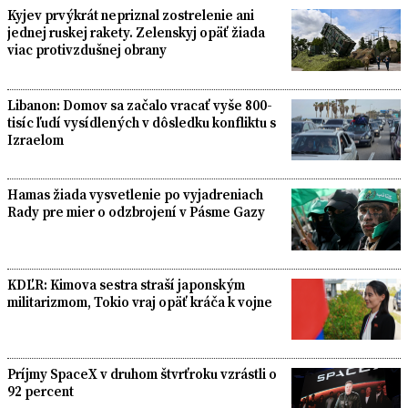
Kyjev prvýkrát nepriznal zostrelenie ani
jednej ruskej rakety. Zelenskyj opäť žiada
viac protivzdušnej obrany
Libanon: Domov sa začalo vracať vyše 800-
tisíc ľudí vysídlených v dôsledku konfliktu s
Izraelom
Hamas žiada vysvetlenie po vyjadreniach
Rady pre mier o odzbrojení v Pásme Gazy
KDĽR: Kimova sestra straší japonským
militarizmom, Tokio vraj opäť kráča k vojne
Príjmy SpaceX v druhom štvrťroku vzrástli o
92 percent