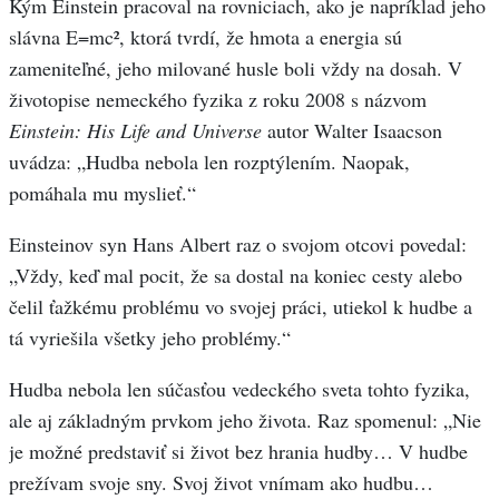
Kým Einstein pracoval na rovniciach, ako je napríklad jeho
slávna E=mc², ktorá tvrdí, že hmota a energia sú
zameniteľné, jeho milované husle boli vždy na dosah. V
životopise nemeckého fyzika z roku 2008 s názvom
Einstein: His Life and Universe
autor Walter Isaacson
uvádza: „Hudba nebola len rozptýlením. Naopak,
pomáhala mu myslieť.“
Einsteinov syn Hans Albert raz o svojom otcovi povedal:
„Vždy, keď mal pocit, že sa dostal na koniec cesty alebo
čelil ťažkému problému vo svojej práci, utiekol k hudbe a
tá vyriešila všetky jeho problémy.“
Hudba nebola len súčasťou vedeckého sveta tohto fyzika,
ale aj základným prvkom jeho života. Raz spomenul: „Nie
je možné predstaviť si život bez hrania hudby… V hudbe
prežívam svoje sny. Svoj život vnímam ako hudbu…