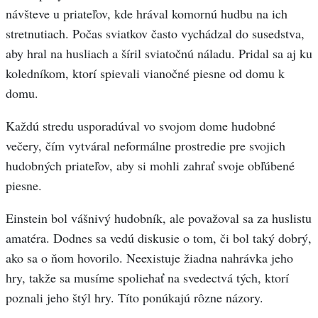
návšteve u priateľov, kde hrával komornú hudbu na ich
stretnutiach. Počas sviatkov často vychádzal do susedstva,
aby hral na husliach a šíril sviatočnú náladu. Pridal sa aj ku
koledníkom, ktorí spievali vianočné piesne od domu k
domu.
Každú stredu usporadúval vo svojom dome hudobné
večery, čím vytváral neformálne prostredie pre svojich
hudobných priateľov, aby si mohli zahrať svoje obľúbené
piesne.
Einstein bol vášnivý hudobník, ale považoval sa za huslistu
amatéra. Dodnes sa vedú diskusie o tom, či bol taký dobrý,
ako sa o ňom hovorilo. Neexistuje žiadna nahrávka jeho
hry, takže sa musíme spoliehať na svedectvá tých, ktorí
poznali jeho štýl hry. Títo ponúkajú rôzne názory.