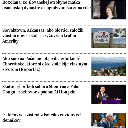
Roxolana: zo slovanskej otrokyne matka
osmanskej dynastie a najvplyvnejšia žena ríše
Slovaktown, Arkansas: ako Slováci založili
vlastnú obec a stali sa ryžovými kráľmi
Ameriky
Ako sme na Pašmane objavili nedotknuté
Chorvátsko, ktoré si ešte stále žije vlastným
životom (Reportáž)
Skutočný príbeh súboru Shen Yun a Falun
Gongu - rozhovor s pánom Li Hongzhi
9 kľúčových zistení z Fauciho covidových
denníkov