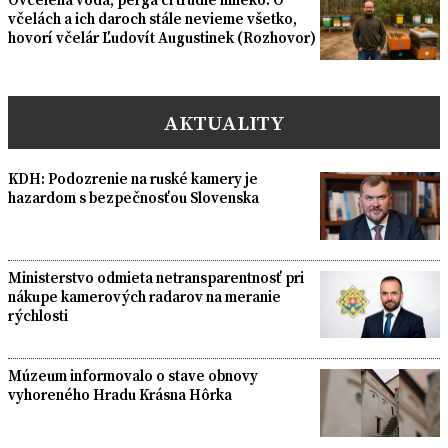
včelách a ich daroch stále nevieme všetko,
hovorí včelár Ľudovít Augustinek (Rozhovor)
AKTUALITY
KDH: Podozrenie na ruské kamery je
hazardom s bezpečnosťou Slovenska
Ministerstvo odmieta netransparentnosť pri
nákupe kamerových radarov na meranie
rýchlosti
Múzeum informovalo o stave obnovy
vyhoreného Hradu Krásna Hôrka