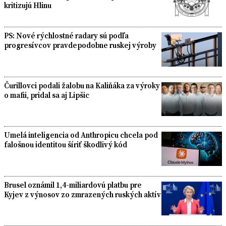
kritizujú Hlinu
PS: Nové rýchlostné radary sú podľa
progresívcov pravdepodobne ruskej výroby
Čurillovci podali žalobu na Kaliňáka za výroky
o mafii, pridal sa aj Lipšic
Umelá inteligencia od Anthropicu chcela pod
falošnou identitou šíriť škodlivý kód
Brusel oznámil 1,4-miliardovú platbu pre
Kyjev z výnosov zo zmrazených ruských aktív