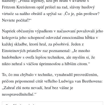
nadšený: „Podľa legendy, keď pri hraní v kvartete s
Fritzom Kreislerom opäť prišiel na rad, slávny husľový
virtuóz sa naňho obrátil a spýtal sa: ‚Čo je, pán profesor?
Neviete počítať?“
Napriek občasným výpadkom v načasovaní považovali jeho
kolegovia jeho schopnosť odovzdať emocionálnu hĺbku v
každej skladbe, ktorú hral, za pôsobivú. Jeden z
Einsteinových priateľov raz poznamenal: „Je mnoho
hudobníkov s oveľa lepšou technikou, ale myslím si, že
nikto nehral s väčšou úprimnosťou a hlbším citom.“
To, čo mu chýbalo v technike, vynahradil presvedčením,
pričom pripomenul citát veľkého Ludwiga van Beethovena:
„Zahrať zlú notu nevadí, hrať bez vášne je
neospravedlniteľné.“