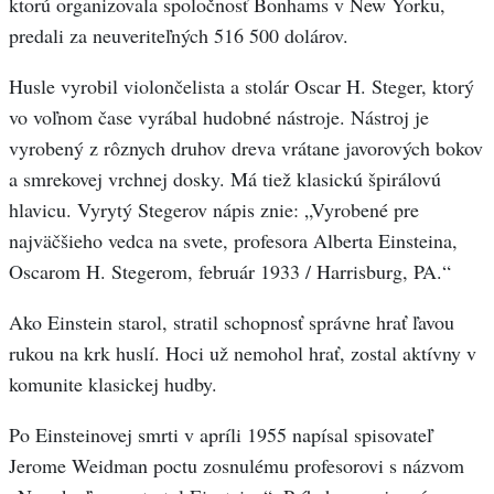
ktorú organizovala spoločnosť Bonhams v New Yorku,
predali za neuveriteľných 516 500 dolárov.
Husle vyrobil violončelista a stolár Oscar H. Steger, ktorý
vo voľnom čase vyrábal hudobné nástroje. Nástroj je
vyrobený z rôznych druhov dreva vrátane javorových bokov
a smrekovej vrchnej dosky. Má tiež klasickú špirálovú
hlavicu. Vyrytý Stegerov nápis znie: „Vyrobené pre
najväčšieho vedca na svete, profesora Alberta Einsteina,
Oscarom H. Stegerom, február 1933 / Harrisburg, PA.“
Ako Einstein starol, stratil schopnosť správne hrať ľavou
rukou na krk huslí. Hoci už nemohol hrať, zostal aktívny v
komunite klasickej hudby.
Po Einsteinovej smrti v apríli 1955 napísal spisovateľ
Jerome Weidman poctu zosnulému profesorovi s názvom