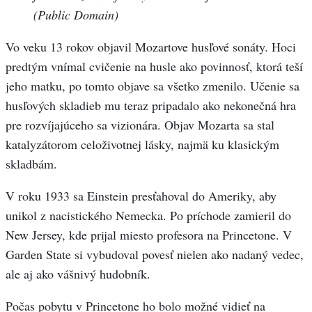
(Public Domain)
Vo veku 13 rokov objavil Mozartove husľové sonáty. Hoci
predtým vnímal cvičenie na husle ako povinnosť, ktorá teší
jeho matku, po tomto objave sa všetko zmenilo. Učenie sa
husľových skladieb mu teraz pripadalo ako nekonečná hra
pre rozvíjajúceho sa vizionára. Objav Mozarta sa stal
katalyzátorom celoživotnej lásky, najmä ku klasickým
skladbám.
V roku 1933 sa Einstein presťahoval do Ameriky, aby
unikol z nacistického Nemecka. Po príchode zamieril do
New Jersey, kde prijal miesto profesora na Princetone. V
Garden State si vybudoval povesť nielen ako nadaný vedec,
ale aj ako vášnivý hudobník.
Počas pobytu v Princetone ho bolo možné vidieť na