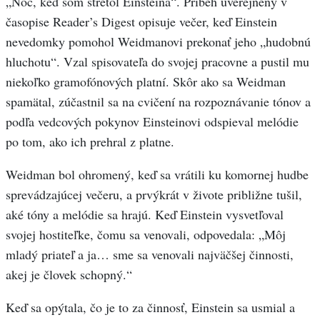
„Noc, keď som stretol Einsteina“. Príbeh uverejnený v
časopise Reader’s Digest opisuje večer, keď Einstein
nevedomky pomohol Weidmanovi prekonať jeho „hudobnú
hluchotu“. Vzal spisovateľa do svojej pracovne a pustil mu
niekoľko gramofónových platní. Skôr ako sa Weidman
spamätal, zúčastnil sa na cvičení na rozpoznávanie tónov a
podľa vedcových pokynov Einsteinovi odspieval melódie
po tom, ako ich prehral z platne.
Weidman bol ohromený, keď sa vrátili ku komornej hudbe
sprevádzajúcej večeru, a prvýkrát v živote približne tušil,
aké tóny a melódie sa hrajú. Keď Einstein vysvetľoval
svojej hostiteľke, čomu sa venovali, odpovedala: „Môj
mladý priateľ a ja… sme sa venovali najväčšej činnosti,
akej je človek schopný.“
Keď sa opýtala, čo je to za činnosť, Einstein sa usmial a