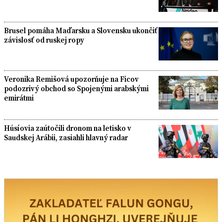
Brusel pomáha Maďarsku a Slovensku ukončiť
závislosť od ruskej ropy
Veronika Remišová upozorňuje na Ficov
podozrivý obchod so Spojenými arabskými
emirátmi
Húsíovia zaútočili dronom na letisko v
Saudskej Arábii, zasiahli hlavný radar