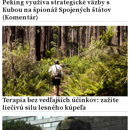
Peking využíva strategické väzby s
Kubou na špionáž Spojených štátov
(Komentár)
Terapia bez vedľajších účinkov: zažite
liečivú silu lesného kúpeľa