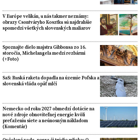
V Európe velikán, u nás takmer neznámy:
obrazy Csontváryho Kosztku sú najdrahšie
spomedzi všetkých slovenských maliarov
Spoznajte dielo majstra Gibbonsa zo 16.
storočia, Michelangela medzi rezbármi
(+Foto)
SaS: Ruská raketa dopadla na územie Poľska a
slovenská vláda opäť mlčí
Nemecko od roku 2027 obmedzí dotácie na
nové zdroje obnoviteľnej energie kvôli
preťaženiu siete a neúnosným nákladom
(Komentár)
Ovčelená voda, perga či trúdie mlieko: O