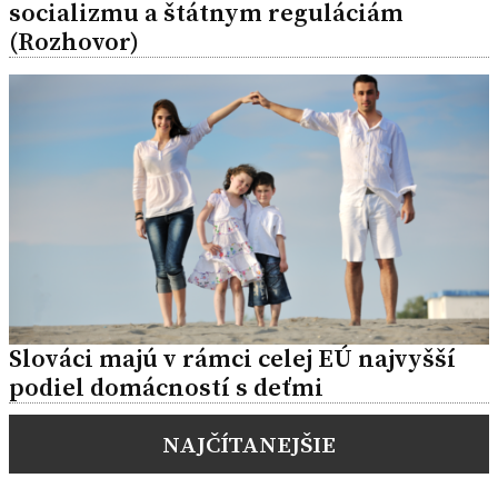
socializmu a štátnym reguláciám
(Rozhovor)
Slováci majú v rámci celej EÚ najvyšší
podiel domácností s deťmi
NAJČÍTANEJŠIE