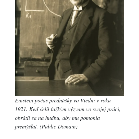
Einstein počas prednášky vo Viedni v roku
1921. Keď čelil ťažkým výzvam vo svojej práci,
obrátil sa na hudbu, aby mu pomohla
premýšľať.
(Public Domain)