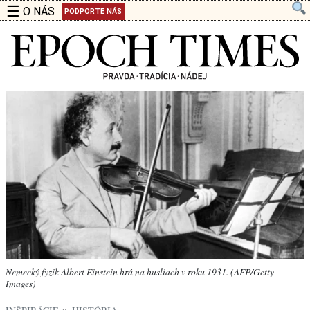
☰
O NÁS
PODPORTE NÁS
Nemecký fyzik Albert Einstein hrá na husliach v roku 1931. (AFP/Getty
Images)
»