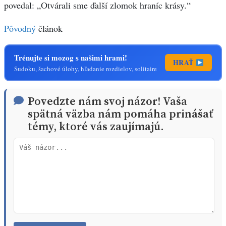
povedal: „Otvárali sme ďalší zlomok hraníc krásy.“
Pôvodný
článok
Trénujte si mozog s našimi hrami!
HRAŤ
Sudoku, šachové úlohy, hľadanie rozdielov, solitaire
Povedzte nám svoj názor! Vaša
spätná väzba nám pomáha prinášať
témy, ktoré vás zaujímajú.