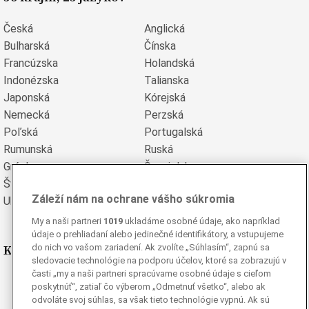
Česká
Anglická
Bulharská
Čínska
Francúzska
Holandská
Indonézska
Talianska
Japonská
Kórejská
Nemecká
Perzská
Poľská
Portugalská
Rumunská
Ruská
Grécka
Španielska
Švédska
Turecká
Záleží nám na ochrane vášho súkromia
Ukrajinská
Vietnamská
My a naši partneri
1019
ukladáme osobné údaje, ako napríklad
údaje o prehliadaní alebo jedinečné identifikátory, a vstupujeme
Kde nás nájdete
do nich vo vašom zariadení. Ak zvolíte „Súhlasím“, zapnú sa
sledovacie technológie na podporu účelov, ktoré sa zobrazujú v
časti „my a naši partneri spracúvame osobné údaje s cieľom
Facebook
poskytnúť“, zatiaľ čo výberom „Odmetnuť všetko“, alebo ak
Instagram
odvoláte svoj súhlas, sa však tieto technológie vypnú. Ak sú