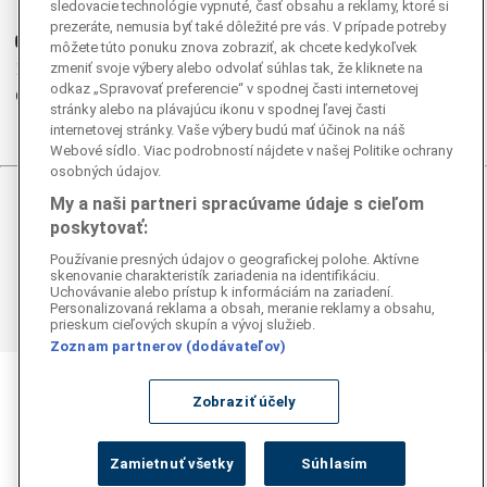
sledovacie technológie vypnuté, časť obsahu a reklamy, ktoré si
G
Ganjing
prezeráte, nemusia byť také dôležité pre vás. V prípade potreby
Youtube
môžete túto ponuku znova zobraziť, ak chcete kedykoľvek
Twitter
zmeniť svoje výbery alebo odvolať súhlas tak, že kliknete na
odkaz „Spravovať preferencie“ v spodnej časti internetovej
Telegram
stránky alebo na plávajúcu ikonu v spodnej ľavej časti
RSS
internetovej stránky. Vaše výbery budú mať účinok na náš
Webové sídlo. Viac podrobností nájdete v našej Politike ochrany
osobných údajov.
My a naši partneri spracúvame údaje s cieľom
© 2026 Epoch Times Slovensko
poskytovať:
Všetky práva vyhradené. Publikovanie alebo ďalšie šírenie
Používanie presných údajov o geografickej polohe. Aktívne
správ a fotografií zo zdrojov TASR je bez
skenovanie charakteristík zariadenia na identifikáciu.
Uchovávanie alebo prístup k informáciám na zariadení.
predchádzajúceho písomného súhlasu TASR porušením
Personalizovaná reklama a obsah, meranie reklamy a obsahu,
autorského zákona.
prieskum cieľových skupín a vývoj služieb.
Zoznam partnerov (dodávateľov)
Zobraziť účely
Zamietnuť všetky
Súhlasím