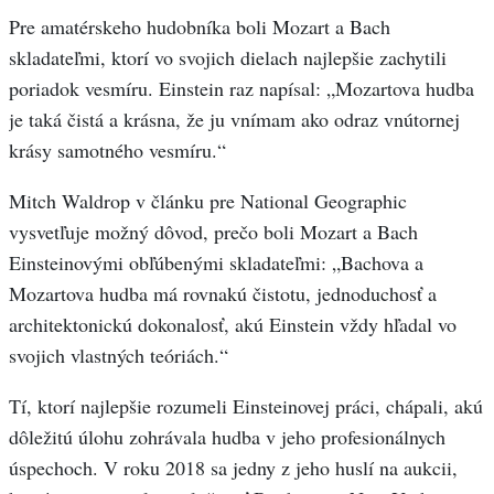
Pre amatérskeho hudobníka boli Mozart a Bach
skladateľmi, ktorí vo svojich dielach najlepšie zachytili
poriadok vesmíru. Einstein raz napísal: „Mozartova hudba
je taká čistá a krásna, že ju vnímam ako odraz vnútornej
krásy samotného vesmíru.“
Mitch Waldrop v článku pre National Geographic
vysvetľuje možný dôvod, prečo boli Mozart a Bach
Einsteinovými obľúbenými skladateľmi: „Bachova a
Mozartova hudba má rovnakú čistotu, jednoduchosť a
architektonickú dokonalosť, akú Einstein vždy hľadal vo
svojich vlastných teóriách.“
Tí, ktorí najlepšie rozumeli Einsteinovej práci, chápali, akú
dôležitú úlohu zohrávala hudba v jeho profesionálnych
úspechoch. V roku 2018 sa jedny z jeho huslí na aukcii,