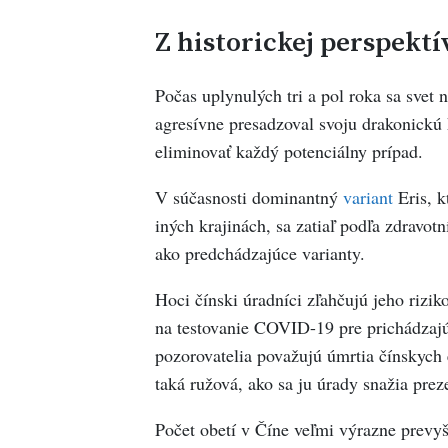
Z
historickej
perspektí
Počas uplynulých tri a pol roka sa svet n
agresívne presadzoval svoju drakonick
eliminovať každý potenciálny prípad.
V súčasnosti dominantný
variant
Eris, k
iných krajinách, sa zatiaľ podľa zdravot
ako predchádzajúce varianty.
Hoci čínski úradníci zľahčujú jeho rizik
na testovanie COVID-19 pre prichádzajúc
pozorovatelia považujú úmrtia čínskych e
taká ružová, ako sa ju úrady snažia prez
Počet obetí v Číne veľmi výrazne prevyšu