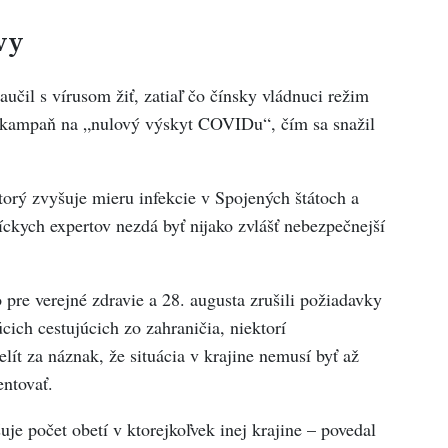
vy
aučil s vírusom žiť, zatiaľ čo čínsky vládnuci režim
ú kampaň na „nulový výskyt COVIDu“, čím sa snažil
torý zvyšuje mieru infekcie v Spojených štátoch a
níckych expertov nezdá byť nijako zvlášť nebezpečnejší
o pre verejné zdravie a 28. augusta zrušili požiadavky
ich cestujúcich zo zahraničia, niektorí
lít za náznak, že situácia v krajine nemusí byť až
entovať.
je počet obetí v ktorejkoľvek inej krajine – povedal