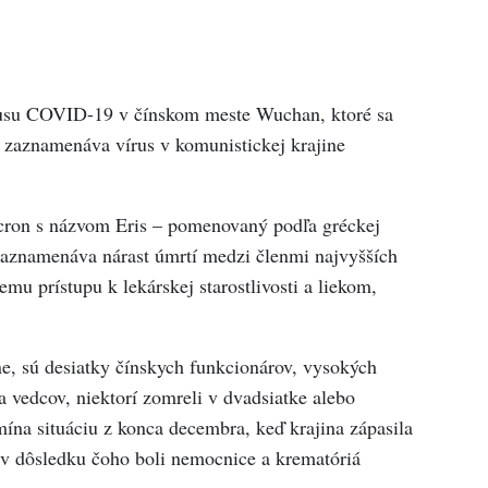
írusu COVID-19 v čínskom meste Wuchan, ktoré sa
, zaznamenáva vírus v komunistickej krajine
icron s názvom Eris – pomenovaný podľa gréckej
zaznamenáva nárast úmrtí medzi členmi najvyšších
emu prístupu k lekárskej starostlivosti a liekom,
ne, sú desiatky čínskych funkcionárov, vysokých
vedcov, niektorí zomreli v dvadsiatke alebo
omína situáciu z konca decembra, keď krajina zápasila
v dôsledku čoho boli nemocnice a krematóriá