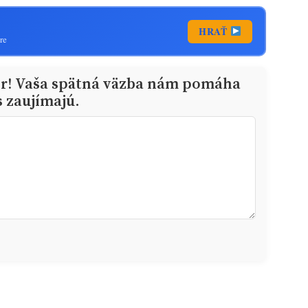
HRAŤ
re
or! Vaša spätná väzba nám pomáha
s zaujímajú.