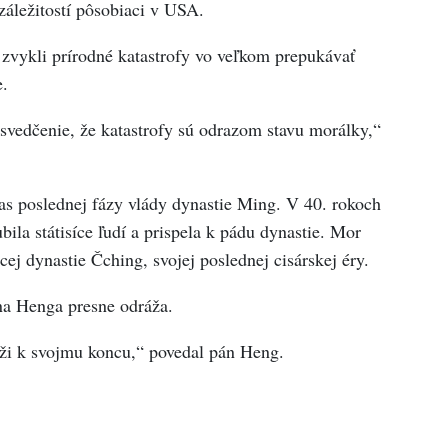
záležitostí pôsobiaci v USA.
 zvykli prírodné katastrofy vo veľkom prepukávať
.
esvedčenie, že katastrofy sú odrazom stavu morálky,“
s poslednej fázy vlády dynastie Ming. V 40. rokoch
bila státisíce ľudí a prispela k pádu dynastie. Mor
ej dynastie Čching, svojej poslednej cisárskej éry.
ána Henga presne odráža.
íži k svojmu koncu,“ povedal pán Heng.