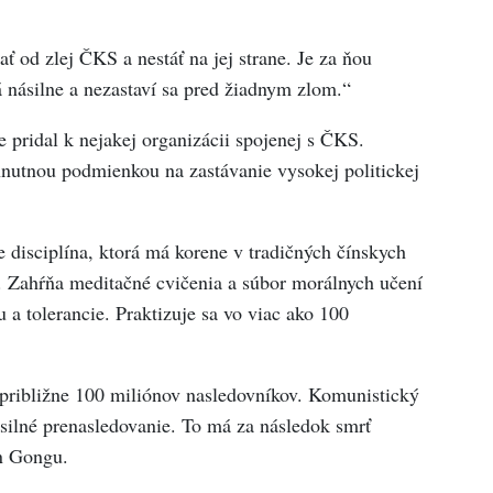
ať od zlej ČKS a nestáť na jej strane. Je za ňou
násilne a nezastaví sa pred žiadnym zlom.“
 pridal k nejakej organizácii spojenej s ČKS.
yhnutnou podmienkou na zastávanie vysokej politickej
 disciplína, ktorá má korene v tradičných čínskych
 Zahŕňa meditačné cvičenia a súbor morálnych učení
 a tolerancie. Praktizuje sa vo viac ako 100
približne 100 miliónov nasledovníkov. Komunistický
ásilné prenasledovanie. To má za následok smrť
n Gongu.