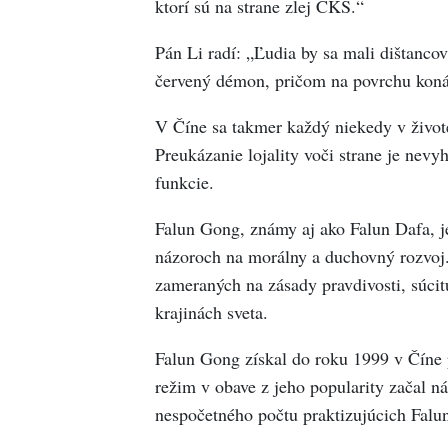
ktorí sú na strane zlej ČKS.“
Pán Li radí: „Ľudia by sa mali dištancov
červený démon, pričom na povrchu koná 
V Číne sa takmer každý niekedy v živote
Preukázanie lojality voči strane je nev
funkcie.
Falun Gong, známy aj ako Falun Dafa, je
názoroch na morálny a duchovný rozvoj.
zameraných na zásady pravdivosti, súcitu
krajinách sveta.
Falun Gong získal do roku 1999 v Číne 
režim v obave z jeho popularity začal n
nespočetného počtu praktizujúcich Falu