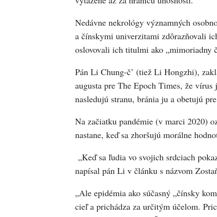
Nedávne nekrológy významných osobnos
a čínskymi univerzitami zdôrazňovali ic
oslovovali ich titulmi ako „mimoriadny č
Pán Li Chung-č’ (tiež Li Hongzhi), zak
augusta pre The Epoch Times, že vírus j
nasledujú stranu, bránia ju a obetujú pre
Na začiatku pandémie (v marci 2020) oz
nastane, keď sa zhoršujú morálne hodno
„Keď sa ľudia vo svojich srdciach pokazi
napísal pán Li v článku s názvom Zostaň
„Ale epidémia ako súčasný „čínsky kom
cieľ a prichádza za určitým účelom. Pric