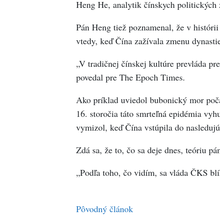
Heng He, analytik čínskych politických 
Pán Heng tiež poznamenal, že v histórii
vtedy, keď Čína zažívala zmenu dynastie
„V tradičnej čínskej kultúre prevláda pr
povedal pre The Epoch Times.
Ako príklad uviedol bubonický mor poča
16. storočia táto smrteľná epidémia vyhu
vymizol, keď Čína vstúpila do nasledujúc
Zdá sa, že to, čo sa deje dnes, teóriu p
„Podľa toho, čo vidím, sa vláda ČKS bl
Pôvodný článok