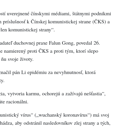
tí uverejnené čínskymi médiami, štátnymi podnikmi
h príslušnosť k Čínskej komunistickej strane (ČKS) a
len komunistickej strany“.
ladateľ duchovnej praxe Falun Gong, povedal 26.
e namierený proti ČKS a proti tým, ktorí slepo
 ňu svoje životy.
načil pán Li epidémiu za nevyhnutnosť, ktorá
ty.
a, vytvoria karmu, ochorejú a zažívajú nešťastia“,
te racionálni.
unistický vírus“ („wuchanský koronavírus“) má svoj
hádza, aby odstránil nasledovníkov zlej strany a tých,