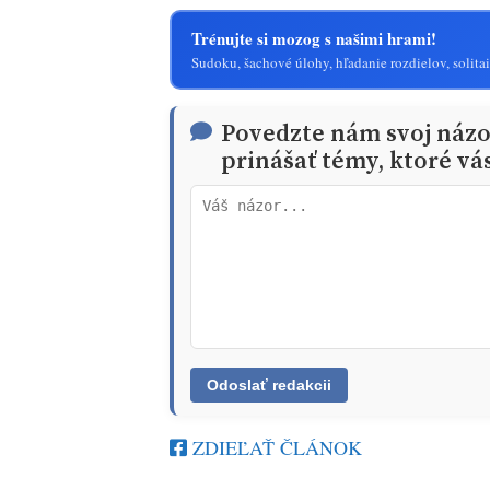
Trénujte si mozog s našimi hrami!
Sudoku, šachové úlohy, hľadanie rozdielov, solitai
Povedzte nám svoj náz
prinášať témy, ktoré vá
ZDIEĽAŤ ČLÁNOK