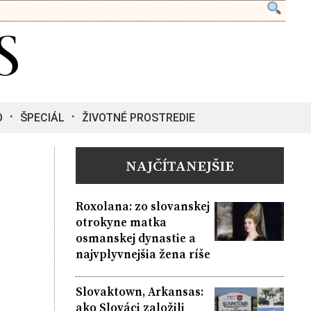
O
ŠPECIÁL
ŽIVOTNÉ PROSTREDIE
NAJČÍTANEJŠIE
Roxolana: zo slovanskej
otrokyne matka
osmanskej dynastie a
najvplyvnejšia žena ríše
Slovaktown, Arkansas:
ako Slováci založili