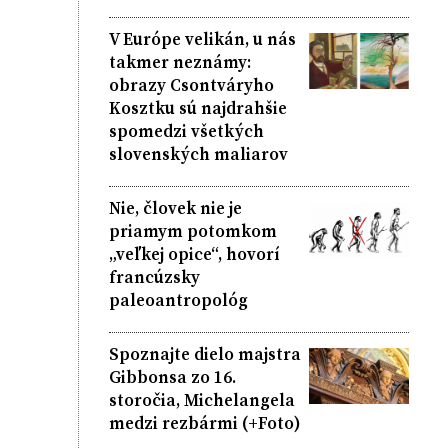
V Európe velikán, u nás
takmer neznámy:
obrazy Csontváryho
Kosztku sú najdrahšie
spomedzi všetkých
slovenských maliarov
Nie, človek nie je
priamym potomkom
„veľkej opice“, hovorí
francúzsky
paleoantropológ
Spoznajte dielo majstra
Gibbonsa zo 16.
storočia, Michelangela
medzi rezbármi (+Foto)