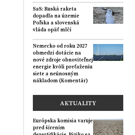
SaS: Ruská raketa
dopadla na územie
Poľska a slovenská
vláda opäť mlčí
Nemecko od roku 2027
obmedzí dotácie na
nové zdroje obnoviteľnej
energie kvôli preťaženiu
siete a neúnosným
nákladom (Komentár)
AKTUALITY
Európska komisia varuje
pred šírením
dezertifikácie. Riziko sa