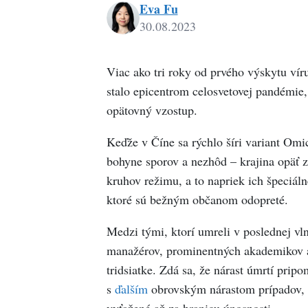
Eva Fu
30.08.2023
Eva
Fu
Viac ako tri roky od prvého výskytu v
stalo epicentrom celosvetovej pandémie
opätovný vzostup.
Keďže v Číne sa rýchlo šíri variant Om
bohyne sporov a nezhôd – krajina opäť 
kruhov režimu, a to napriek ich špeciáln
ktoré sú bežným občanom odopreté.
Medzi tými, ktorí umreli v poslednej vl
manažérov, prominentných akademikov a 
tridsiatke. Zdá sa, že nárast úmrtí prip
s
ďalším
obrovským nárastom prípadov, 
vyťažené až za hranicu únosnosti.