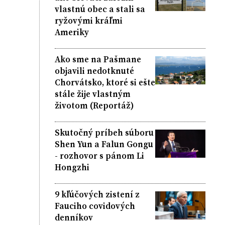
vlastnú obec a stali sa
ryžovými kráľmi
Ameriky
Ako sme na Pašmane
objavili nedotknuté
Chorvátsko, ktoré si ešte
stále žije vlastným
životom (Reportáž)
Skutočný príbeh súboru
Shen Yun a Falun Gongu
- rozhovor s pánom Li
Hongzhi
9 kľúčových zistení z
Fauciho covidových
denníkov