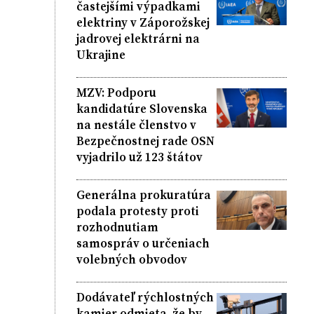
častejšími výpadkami
elektriny v Záporožskej
jadrovej elektrárni na
Ukrajine
MZV: Podporu
kandidatúre Slovenska
na nestále členstvo v
Bezpečnostnej rade OSN
vyjadrilo už 123 štátov
Generálna prokuratúra
podala protesty proti
rozhodnutiam
samospráv o určeniach
volebných obvodov
Dodávateľ rýchlostných
kamier odmieta, že by