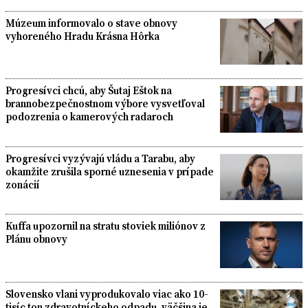
Múzeum informovalo o stave obnovy
vyhoreného Hradu Krásna Hôrka
Progresívci chcú, aby Šutaj Eštok na
brannobezpečnostnom výbore vysvetľoval
podozrenia o kamerových radaroch
Progresívci vyzývajú vládu a Tarabu, aby
okamžite zrušila sporné uznesenia v prípade
zonácií
Kuffa upozornil na stratu stoviek miliónov z
Plánu obnovy
Slovensko vlani vyprodukovalo viac ako 10-
tisíc ton zdravotníckeho odpadu, väčšina je