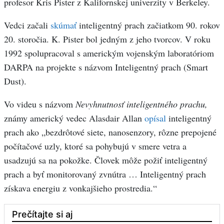
profesor Kris Pister z Kalifornskej univerzity v Berkeley.
Vedci začali
skúmať
inteligentný prach začiatkom 90. rokov
20. storočia. K. Pister bol jedným z jeho tvorcov. V roku
1992 spolupracoval s americkým vojenským laboratóriom
DARPA na projekte s názvom Inteligentný prach (Smart
Dust).
Vo videu s názvom
Nevyhnutnosť inteligentného prachu,
známy americký vedec Alasdair Allan
opísal
inteligentný
prach ako „bezdrôtové siete, nanosenzory, rôzne prepojené
počítačové uzly, ktoré sa pohybujú v smere vetra a
usadzujú sa na pokožke. Človek môže požiť inteligentný
prach a byť monitorovaný zvnútra … Inteligentný prach
získava energiu z vonkajšieho prostredia.“