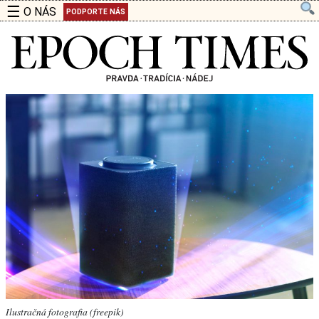
☰
O NÁS
PODPORTE NÁS
Ilustračná fotografia (freepik)