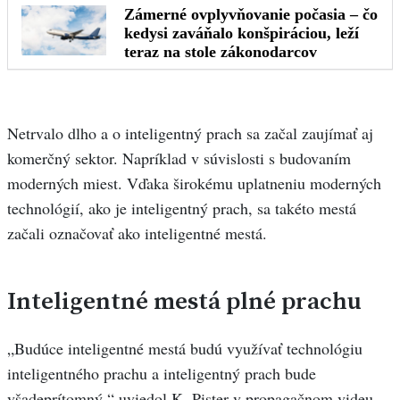
Netrvalo dlho a o inteligentný prach sa začal zaujímať aj
komerčný sektor. Napríklad v súvislosti s budovaním
moderných miest. Vďaka širokému uplatneniu moderných
technológií, ako je inteligentný prach, sa takéto mestá
začali označovať ako inteligentné mestá.
Inteligentné mestá plné prachu
„Budúce inteligentné mestá budú využívať technológiu
inteligentného prachu a inteligentný prach bude
všadeprítomný,“ uviedol K. Pister v propagačnom videu