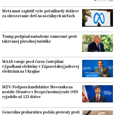
Meta musí zaplatiť vyše pol miliardy dolárov
za ohrozovanie detí na sociálnych sieťach
Trump podpísal nariadenie zamerané proti
takzvanej pôrodnej turistike
MAAE varuje pred čoraz častejšími
výpadkami elektriny v Záporožskej jadrovej
elektrárni na Ukrajine
MZV: Podporu kandidatúre Slovenska na
nestále členstvo v Bezpečnostnej rade OSN
vyjadrilo už 123 štátov
Generálna prokuratúra podala protesty proti