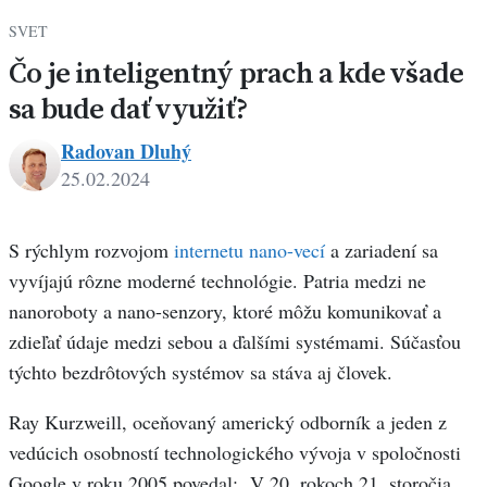
SVET
Čo je inteligentný prach a kde všade
sa bude dať využiť?
Radovan Dluhý
25.02.2024
Radovan
Dluhý
S rýchlym rozvojom
internetu nano-vecí
a zariadení sa
vyvíjajú rôzne moderné technológie. Patria medzi ne
nanoroboty a nano-senzory, ktoré môžu komunikovať a
zdieľať údaje medzi sebou a ďalšími systémami. Súčasťou
týchto bezdrôtových systémov sa stáva aj človek.
Ray Kurzweill, oceňovaný americký odborník a jeden z
vedúcich osobností technologického vývoja v spoločnosti
Google v roku 2005 povedal: „V 20. rokoch 21. storočia