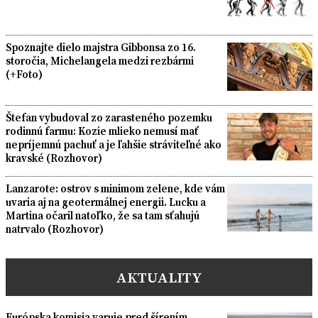
Spoznajte dielo majstra Gibbonsa zo 16.
storočia, Michelangela medzi rezbármi
(+Foto)
Štefan vybudoval zo zarasteného pozemku
rodinnú farmu: Kozie mlieko nemusí mať
nepríjemnú pachuť a je ľahšie stráviteľné ako
kravské (Rozhovor)
Lanzarote: ostrov s minimom zelene, kde vám
uvaria aj na geotermálnej energii. Lucku a
Martina očaril natoľko, že sa tam sťahujú
natrvalo (Rozhovor)
AKTUALITY
Európska komisia varuje pred šírením