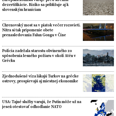
dezertifikácie. Riziko sa približuje aj k
slovenským hraniciam
Chrenovský most sa v piatok večer rozsvieti.
Nitra si tak pripomenie obete
prenasledovania Falun Gongu v Číne
Polícia zadržala starostu obvineného zo
spôsobenia lesného požiaru v okolí Atén v
Grécku
Zjednodušené víza lákajú Turkov na grécke
ostrovy, prospievajú aj miestnej ekonomike
USA: Tajné služby varujú, že Putin môže už na
jeseň otestovať odhodlanie NATO