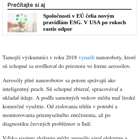
Tamojší výskumníci v roku 2018
vynašli
nanoroboty, ktoré
sú schopné sa uvoľňovať do priestoru vo forme aerosólov.
Aerosóly plné nanorobotov sa potom správajú ako
inteligentný prach. Sú schopné zbierať, spracovávať a
ukladať údaje. A podľa samotných vedcov môžu mať široké
komerčné využitie. Od zisťovania trhlín v potrubí a
monitorovania priemyselného znečistenia, až po
diagnostiku črevných problémov u ľudí.
Vďaka svojmu zloženiu môžu aerosóly viesť elektrinu a