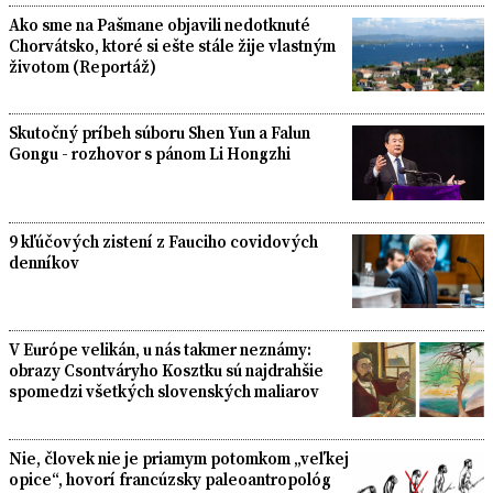
Ako sme na Pašmane objavili nedotknuté
Chorvátsko, ktoré si ešte stále žije vlastným
životom (Reportáž)
Skutočný príbeh súboru Shen Yun a Falun
Gongu - rozhovor s pánom Li Hongzhi
9 kľúčových zistení z Fauciho covidových
denníkov
V Európe velikán, u nás takmer neznámy:
obrazy Csontváryho Kosztku sú najdrahšie
spomedzi všetkých slovenských maliarov
Nie, človek nie je priamym potomkom „veľkej
opice“, hovorí francúzsky paleoantropológ