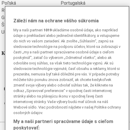
Poľská
Portugalská
Rumunská
Ruská
Grécka
Španielska
Záleží nám na ochrane vášho súkromia
Švédska
Turecká
My a naši partneri
1019
ukladáme osobné údaje, ako napríklad
Ukrajinská
Vietnamská
údaje o prehliadaní alebo jedinečné identifikátory, a vstupujeme
do nich vo vašom zariadení. Ak zvolíte „Súhlasím“, zapnú sa
sledovacie technológie na podporu účelov, ktoré sa zobrazujú v
Kde nás nájdete
časti „my a naši partneri spracúvame osobné údaje s cieľom
poskytnúť“, zatiaľ čo výberom „Odmetnuť všetko“, alebo ak
odvoláte svoj súhlas, sa však tieto technológie vypnú. Ak sú
Facebook
sledovacie technológie vypnuté, časť obsahu a reklamy, ktoré si
Instagram
prezeráte, nemusia byť také dôležité pre vás. V prípade potreby
môžete túto ponuku znova zobraziť, ak chcete kedykoľvek
G
Ganjing
zmeniť svoje výbery alebo odvolať súhlas tak, že kliknete na
Youtube
odkaz „Spravovať preferencie“ v spodnej časti internetovej
Twitter
stránky alebo na plávajúcu ikonu v spodnej ľavej časti
internetovej stránky. Vaše výbery budú mať účinok na náš
Telegram
Webové sídlo. Viac podrobností nájdete v našej Politike ochrany
RSS
osobných údajov.
My a naši partneri spracúvame údaje s cieľom
poskytovať: