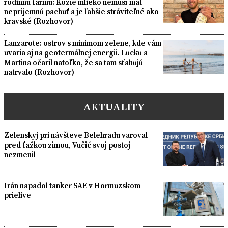
rodinnú farmu: Kozie mlieko nemusí mať
nepríjemnú pachuť a je ľahšie stráviteľné ako
kravské (Rozhovor)
Lanzarote: ostrov s minimom zelene, kde vám
uvaria aj na geotermálnej energii. Lucku a
Martina očaril natoľko, že sa tam sťahujú
natrvalo (Rozhovor)
AKTUALITY
Zelenskyj pri návšteve Belehradu varoval
pred ťažkou zimou, Vučić svoj postoj
nezmenil
Irán napadol tanker SAE v Hormuzskom
prielive