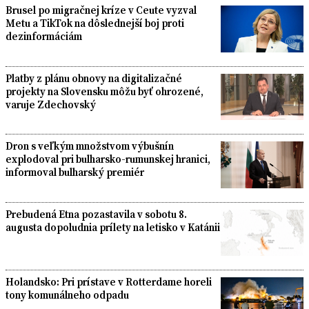
Brusel po migračnej kríze v Ceute vyzval
Metu a TikTok na dôslednejší boj proti
dezinformáciám
Platby z plánu obnovy na digitalizačné
projekty na Slovensku môžu byť ohrozené,
varuje Zdechovský
Dron s veľkým množstvom výbušnín
explodoval pri bulharsko-rumunskej hranici,
informoval bulharský premiér
Prebudená Etna pozastavila v sobotu 8.
augusta dopoludnia prílety na letisko v Katánii
Holandsko: Pri prístave v Rotterdame horeli
tony komunálneho odpadu