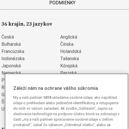
PODMIENKY
36 krajín, 23 jazykov
Česká
Anglická
Bulharská
Čínska
Francúzska
Holandská
Indonézska
Talianska
Japonská
Kórejská
Nemecká
Perzská
Poľská
Portugalská
Rumunská
Ruská
Záleží nám na ochrane vášho súkromia
Grécka
Španielska
My a naši partneri
1019
ukladáme osobné údaje, ako napríklad
Švédska
Turecká
údaje o prehliadaní alebo jedinečné identifikátory, a vstupujeme
Ukrajinská
Vietnamská
do nich vo vašom zariadení. Ak zvolíte „Súhlasím“, zapnú sa
sledovacie technológie na podporu účelov, ktoré sa zobrazujú v
časti „my a naši partneri spracúvame osobné údaje s cieľom
poskytnúť“, zatiaľ čo výberom „Odmetnuť všetko“, alebo ak