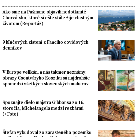
Ako sme na Pašmane objavili nedotknuté
Chorvátsko, ktoré si ešte stále žije vlastným
životom (Reportáž)
9 kľúčových zistení z Fauciho covidových
denníkov
V Európe velikán, u nás takmer neznámy:
obrazy Csontváryho Kosztku sú najdrahšie
spomedzi všetkých slovenských maliarov
Spoznajte dielo majstra Gibbonsa zo 16.
storočia, Michelangela medzi rezbármi
(+Foto)
Štefan vybudoval zo zarasteného pozemku