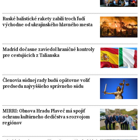
Ruské balistické rakety zabili troch ľudí
východne od ukrajinského hlavného mesta
Madrid dočasne zaviedol hraničné kontroly
pre cestujúcich z Talianska
Členovia súdnej rady budú opätovne voliť
predsedu najvyššieho správneho súdu
MIRRI: Obnova Hradu Plaveč má spojiť
ochranu kultúrneho dedičstva s rozvojom
regiónov