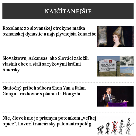
pagination
NAJČÍTANEJŠIE
Roxolana: zo slovanskej otrokyne matka
osmanskej dynastie a najvplyvnejšia žena ríše
Slovaktown, Arkansas: ako Slováci založili
vlastnú obec a stali sa ryžovými kráľmi
Ameriky
Skutočný príbeh súboru Shen Yun a Falun
Gongu - rozhovor s pánom Li Hongzhi
Nie, človek nie je priamym potomkom „veľkej
opice“, hovorí francúzsky paleoantropológ