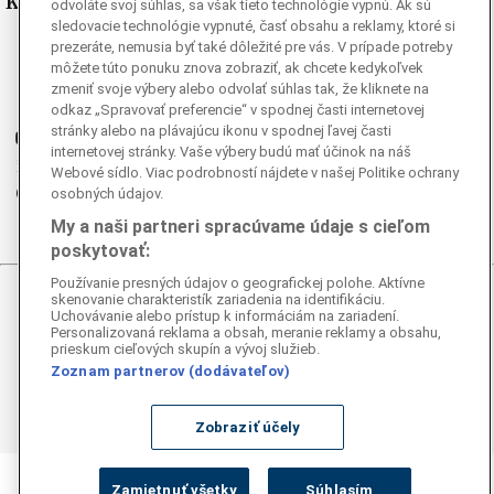
Kde nás nájdete
odvoláte svoj súhlas, sa však tieto technológie vypnú. Ak sú
sledovacie technológie vypnuté, časť obsahu a reklamy, ktoré si
prezeráte, nemusia byť také dôležité pre vás. V prípade potreby
Facebook
môžete túto ponuku znova zobraziť, ak chcete kedykoľvek
Instagram
zmeniť svoje výbery alebo odvolať súhlas tak, že kliknete na
G
Ganjing
odkaz „Spravovať preferencie“ v spodnej časti internetovej
stránky alebo na plávajúcu ikonu v spodnej ľavej časti
Youtube
internetovej stránky. Vaše výbery budú mať účinok na náš
Twitter
Webové sídlo. Viac podrobností nájdete v našej Politike ochrany
Telegram
osobných údajov.
RSS
My a naši partneri spracúvame údaje s cieľom
poskytovať:
Používanie presných údajov o geografickej polohe. Aktívne
skenovanie charakteristík zariadenia na identifikáciu.
© 2026 Epoch Times Slovensko
Uchovávanie alebo prístup k informáciám na zariadení.
Personalizovaná reklama a obsah, meranie reklamy a obsahu,
prieskum cieľových skupín a vývoj služieb.
Všetky práva vyhradené. Publikovanie alebo ďalšie šírenie
Zoznam partnerov (dodávateľov)
správ a fotografií zo zdrojov TASR je bez
predchádzajúceho písomného súhlasu TASR porušením
autorského zákona.
Zobraziť účely
Zamietnuť všetky
Súhlasím