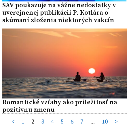
SAV poukazuje na vážne nedostatky v
uverejnenej publikácii P. Kotlára o
skúmaní zloženia niektorých vakcín
Romantické vzťahy ako príležitosť na
pozitívnu zmenu
Posts
<
1
2
3
4
5
6
7
…
10
>