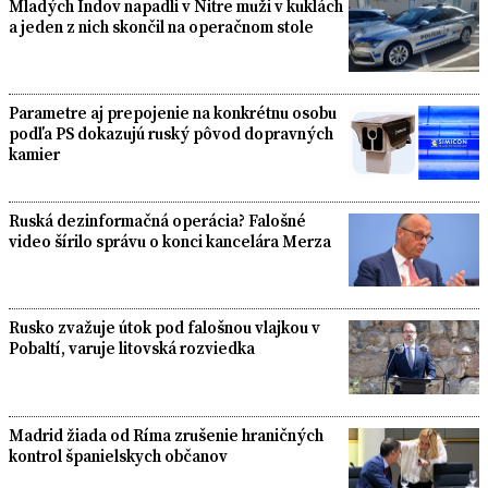
Mladých Indov napadli v Nitre muži v kuklách
a jeden z nich skončil na operačnom stole
Parametre aj prepojenie na konkrétnu osobu
podľa PS dokazujú ruský pôvod dopravných
kamier
Ruská dezinformačná operácia? Falošné
video šírilo správu o konci kancelára Merza
Rusko zvažuje útok pod falošnou vlajkou v
Pobaltí, varuje litovská rozviedka
Madrid žiada od Ríma zrušenie hraničných
kontrol španielskych občanov