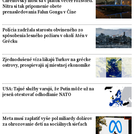
Chrenovský most sa v piatok večer rozsvieti.
Nitra si tak pripomenie obete
prenasledovania Falun Gongu v Číne
Polícia zadržala starostu obvineného zo
spôsobenia lesného požiaru v okolí Atén v
Grécku
Zjednodušené víza lákajú Turkov na grécke
ostrovy, prospievajú aj miestnej ekonomike
USA: Tajné služby varujú, že Putin môže už na
jeseň otestovať odhodlanie NATO
Meta musí zaplatiť vyše pol miliardy dolárov
za ohrozovanie detí na sociálnych sieťach