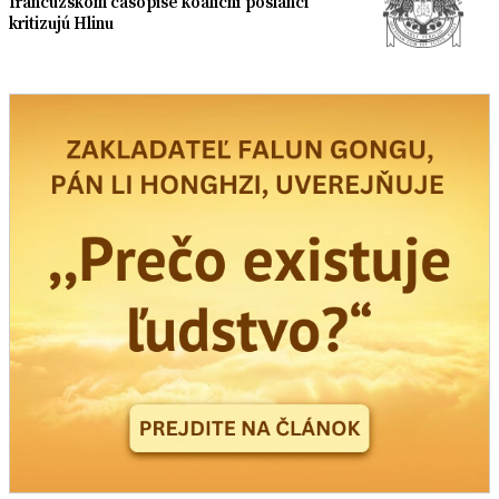
francúzskom časopise koaliční poslanci
kritizujú Hlinu