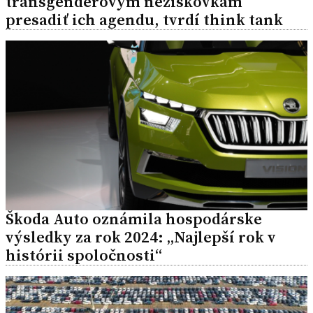
transgenderovým neziskovkám
presadiť ich agendu, tvrdí think tank
Škoda Auto oznámila hospodárske
výsledky za rok 2024: „Najlepší rok v
histórii spoločnosti“