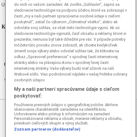
Ukrajinská
Vietnamská
do nich vo vašom zariadení. Ak zvolíte „Súhlasím“, zapnú sa
sledovacie technológie na podporu účelov, ktoré sa zobrazujú v
časti „my a naši partneri spracúvame osobné údaje s cieľom
poskytnúť“, zatiaľ čo výberom „Odmetnuť všetko“, alebo ak
Kde nás nájdete
odvoláte svoj súhlas, sa však tieto technológie vypnú. Ak sú
sledovacie technológie vypnuté, časť obsahu a reklamy, ktoré si
prezeráte, nemusia byť také dôležité pre vás. V prípade potreby
Facebook
môžete túto ponuku znova zobraziť, ak chcete kedykoľvek
Instagram
zmeniť svoje výbery alebo odvolať súhlas tak, že kliknete na
G
Ganjing
odkaz „Spravovať preferencie“ v spodnej časti internetovej
stránky alebo na plávajúcu ikonu v spodnej ľavej časti
Youtube
internetovej stránky. Vaše výbery budú mať účinok na náš
Twitter
Webové sídlo. Viac podrobností nájdete v našej Politike ochrany
Telegram
osobných údajov.
RSS
My a naši partneri spracúvame údaje s cieľom
poskytovať:
Používanie presných údajov o geografickej polohe. Aktívne
skenovanie charakteristík zariadenia na identifikáciu.
© 2026 Epoch Times Slovensko
Uchovávanie alebo prístup k informáciám na zariadení.
Personalizovaná reklama a obsah, meranie reklamy a obsahu,
prieskum cieľových skupín a vývoj služieb.
Všetky práva vyhradené. Publikovanie alebo ďalšie šírenie
správ a fotografií zo zdrojov TASR je bez
Zoznam partnerov (dodávateľov)
predchádzajúceho písomného súhlasu TASR porušením