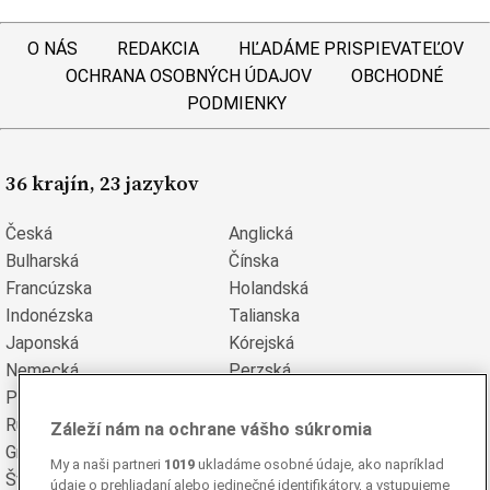
O NÁS
REDAKCIA
HĽADÁME PRISPIEVATEĽOV
OCHRANA OSOBNÝCH ÚDAJOV
OBCHODNÉ
PODMIENKY
36 krajín, 23 jazykov
Česká
Anglická
Bulharská
Čínska
Francúzska
Holandská
Indonézska
Talianska
Japonská
Kórejská
Nemecká
Perzská
Poľská
Portugalská
Rumunská
Ruská
Záleží nám na ochrane vášho súkromia
Grécka
Španielska
My a naši partneri
1019
ukladáme osobné údaje, ako napríklad
Švédska
Turecká
údaje o prehliadaní alebo jedinečné identifikátory, a vstupujeme