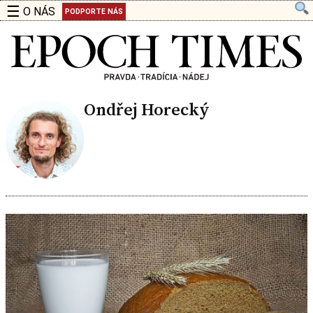
☰
O NÁS
PODPORTE NÁS
Ondřej Horecký