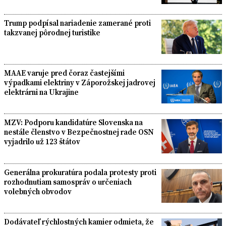
Trump podpísal nariadenie zamerané proti
takzvanej pôrodnej turistike
MAAE varuje pred čoraz častejšími
výpadkami elektriny v Záporožskej jadrovej
elektrárni na Ukrajine
MZV: Podporu kandidatúre Slovenska na
nestále členstvo v Bezpečnostnej rade OSN
vyjadrilo už 123 štátov
Generálna prokuratúra podala protesty proti
rozhodnutiam samospráv o určeniach
volebných obvodov
Dodávateľ rýchlostných kamier odmieta, že