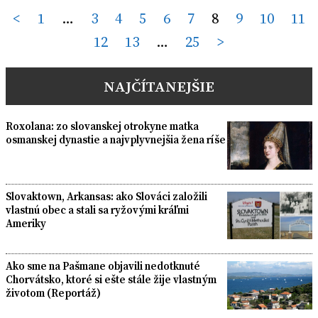
Posts
<
1
…
3
4
5
6
7
8
9
10
11
12
13
…
25
>
pagination
NAJČÍTANEJŠIE
Roxolana: zo slovanskej otrokyne matka
osmanskej dynastie a najvplyvnejšia žena ríše
Slovaktown, Arkansas: ako Slováci založili
vlastnú obec a stali sa ryžovými kráľmi
Ameriky
Ako sme na Pašmane objavili nedotknuté
Chorvátsko, ktoré si ešte stále žije vlastným
životom (Reportáž)