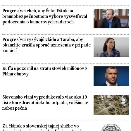
Progresívci chcú, aby Šutaj Eštok na
brannobezpečnostnom výbore vysvetľoval
podozrenia o kamerových radaroch
Progresívci vyzývajú vládu a Tarabu, aby
okamžite zrušila sporné uznesenia v prípade
zonácií
Kuffa upozornil na stratu stoviek miliónov z
Plánu obnovy
Slovensko vlani vyprodukovalo viac ako 10-
tisíc ton zdravotníckeho odpadu, väčšina je
nebezpečná
Za článok o slovenskej tajnej službe vo