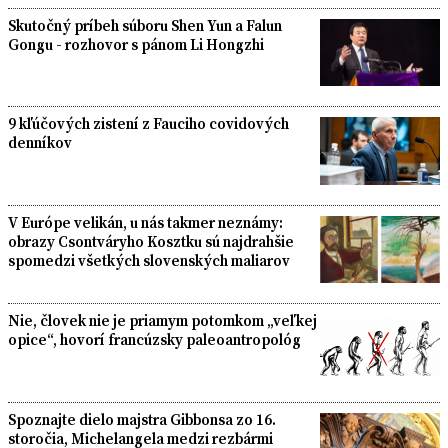
Skutočný príbeh súboru Shen Yun a Falun
Gongu - rozhovor s pánom Li Hongzhi
9 kľúčových zistení z Fauciho covidových
denníkov
V Európe velikán, u nás takmer neznámy:
obrazy Csontváryho Kosztku sú najdrahšie
spomedzi všetkých slovenských maliarov
Nie, človek nie je priamym potomkom „veľkej
opice“, hovorí francúzsky paleoantropológ
Spoznajte dielo majstra Gibbonsa zo 16.
storočia, Michelangela medzi rezbármi