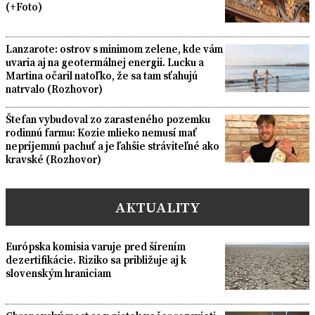
(+Foto)
Lanzarote: ostrov s minimom zelene, kde vám
uvaria aj na geotermálnej energii. Lucku a
Martina očaril natoľko, že sa tam sťahujú
natrvalo (Rozhovor)
Štefan vybudoval zo zarasteného pozemku
rodinnú farmu: Kozie mlieko nemusí mať
nepríjemnú pachuť a je ľahšie stráviteľné ako
kravské (Rozhovor)
AKTUALITY
Európska komisia varuje pred šírením
dezertifikácie. Riziko sa približuje aj k
slovenským hraniciam