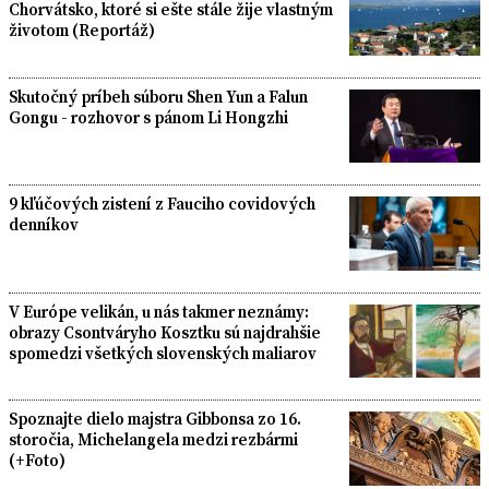
Chorvátsko, ktoré si ešte stále žije vlastným
životom (Reportáž)
Skutočný príbeh súboru Shen Yun a Falun
Gongu - rozhovor s pánom Li Hongzhi
9 kľúčových zistení z Fauciho covidových
denníkov
V Európe velikán, u nás takmer neznámy:
obrazy Csontváryho Kosztku sú najdrahšie
spomedzi všetkých slovenských maliarov
Spoznajte dielo majstra Gibbonsa zo 16.
storočia, Michelangela medzi rezbármi
(+Foto)