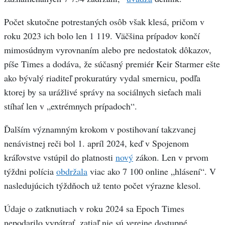
Počet skutočne potrestaných osôb však klesá, pričom v
roku 2023 ich bolo len 1 119. Väčšina prípadov končí
mimosúdnym vyrovnaním alebo pre nedostatok dôkazov,
píše Times a dodáva, že súčasný premiér Keir Starmer ešte
ako bývalý riaditeľ prokuratúry vydal smernicu, podľa
ktorej by sa urážlivé správy na sociálnych sieťach mali
stíhať len v „extrémnych prípadoch“.
Ďalším významným krokom v postihovaní takzvanej
nenávistnej reči bol 1. apríl 2024, keď v Spojenom
kráľovstve vstúpil do platnosti
nový
zákon. Len v prvom
týždni polícia
obdržala
viac ako 7 100 online „hlásení“. V
nasledujúcich týždňoch už tento počet výrazne klesol.
Údaje o zatknutiach v roku 2024 sa Epoch Times
nepodarilo vypátrať, zatiaľ nie sú verejne dostupné.