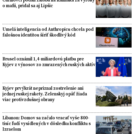
o mafii, pridal sa aj Lipšic
Umelá inteligencia od Anthropicu chcela pod
falošnou identitou šíriť škodlivý kód
Brusel oznámil 1,4-miliardovú platbu pre
Kyjev z výnosov zo zmrazených ruských aktív
Kyjev prvýkrát nepriznal zostrelenie ani
jednej ruskej rakety. Zelenskyj opäť žiada
viac protivzdušnej obrany
Libanon: Domov sa začalo vracať vyše 800-
tisíc ľudí vysídlených v dôsledku konfliktu s
Izraelom