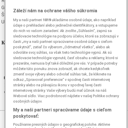
Rumunská
Ruská
Grécka
Španielska
Záleží nám na ochrane vášho súkromia
Švédska
Turecká
My a naši partneri
1019
ukladáme osobné údaje, ako napríklad
Ukrajinská
Vietnamská
údaje o prehliadaní alebo jedinečné identifikátory, a vstupujeme
do nich vo vašom zariadení. Ak zvolíte „Súhlasím“, zapnú sa
sledovacie technológie na podporu účelov, ktoré sa zobrazujú v
Kde nás nájdete
časti „my a naši partneri spracúvame osobné údaje s cieľom
poskytnúť“, zatiaľ čo výberom „Odmetnuť všetko“, alebo ak
odvoláte svoj súhlas, sa však tieto technológie vypnú. Ak sú
Facebook
sledovacie technológie vypnuté, časť obsahu a reklamy, ktoré si
Instagram
prezeráte, nemusia byť také dôležité pre vás. V prípade potreby
môžete túto ponuku znova zobraziť, ak chcete kedykoľvek
G
Ganjing
zmeniť svoje výbery alebo odvolať súhlas tak, že kliknete na
Youtube
odkaz „Spravovať preferencie“ v spodnej časti internetovej
Twitter
stránky alebo na plávajúcu ikonu v spodnej ľavej časti
internetovej stránky. Vaše výbery budú mať účinok na náš
Telegram
Webové sídlo. Viac podrobností nájdete v našej Politike ochrany
RSS
osobných údajov.
My a naši partneri spracúvame údaje s cieľom
poskytovať:
© 2026 Epoch Times Slovensko
Používanie presných údajov o geografickej polohe. Aktívne