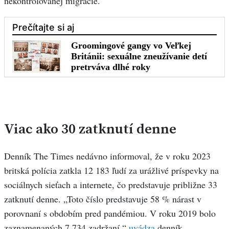
nekontrolovanej migrácie.
Viac ako 30 zatknutí denne
Denník The Times nedávno informoval, že v roku 2023
britská polícia zatkla 12 183 ľudí za urážlivé príspevky na
sociálnych sieťach a internete, čo predstavuje približne 33
zatknutí denne. „Toto číslo predstavuje 58 % nárast v
porovnaní s obdobím pred pandémiou. V roku 2019 bolo
zaznamenaných 7 734 zadržaní,“
uvádza
denník.