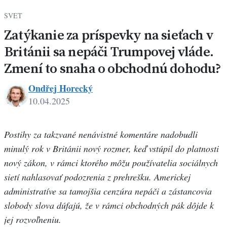
SVET
Zatýkanie za príspevky na sieťach v
Británii sa nepáči Trumpovej vláde.
Zmení to snaha o obchodnú dohodu?
Ondřej Horecký
10.04.2025
Ondrej
Horecky
Postihy za takzvané nenávistné komentáre nadobudli
minulý rok v Británii nový rozmer, keď vstúpil do platnosti
nový zákon, v rámci ktorého môžu používatelia sociálnych
sietí nahlasovať podozrenia z prehrešku. Americkej
administratíve sa tamojšia cenzúra nepáči a zástancovia
slobody slova dúfajú, že v rámci obchodných pák dôjde k
jej rozvoľneniu.