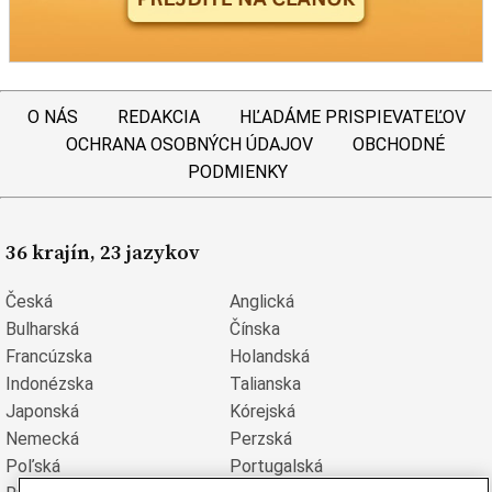
O NÁS
REDAKCIA
HĽADÁME PRISPIEVATEĽOV
OCHRANA OSOBNÝCH ÚDAJOV
OBCHODNÉ
PODMIENKY
36 krajín, 23 jazykov
Česká
Anglická
Bulharská
Čínska
Francúzska
Holandská
Indonézska
Talianska
Japonská
Kórejská
Nemecká
Perzská
Poľská
Portugalská