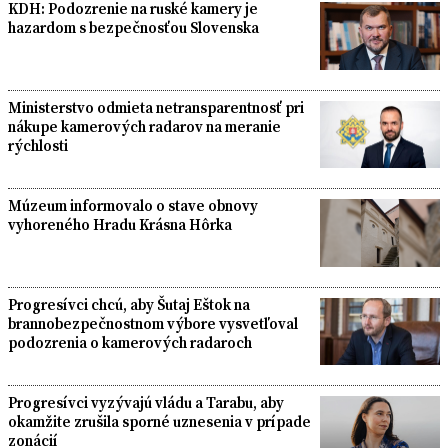
KDH: Podozrenie na ruské kamery je
hazardom s bezpečnosťou Slovenska
Ministerstvo odmieta netransparentnosť pri
nákupe kamerových radarov na meranie
rýchlosti
Múzeum informovalo o stave obnovy
vyhoreného Hradu Krásna Hôrka
Progresívci chcú, aby Šutaj Eštok na
brannobezpečnostnom výbore vysvetľoval
podozrenia o kamerových radaroch
Progresívci vyzývajú vládu a Tarabu, aby
okamžite zrušila sporné uznesenia v prípade
zonácií