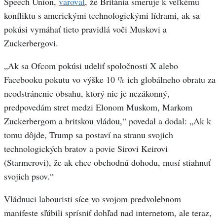
Speech Union,
varoval
,
že Británia smeruje k veľkému
konfliktu s americkými technologickými lídrami, ak sa
pokúsi vymáhať tieto pravidlá voči Muskovi a
Zuckerbergovi.
„Ak sa Ofcom pokúsi udeliť spoločnosti X alebo
Facebooku pokutu vo výške 10 % ich globálneho obratu za
neodstránenie obsahu, ktorý nie je nezákonný,
predpovedám stret medzi Elonom Muskom, Markom
Zuckerbergom a britskou vládou,“ povedal a dodal: „Ak k
tomu dôjde, Trump sa postaví na stranu svojich
technologických bratov a povie Sirovi Keirovi
(Starmerovi), že ak chce obchodnú dohodu, musí stiahnuť
svojich psov.“
Vládnuci labouristi síce vo svojom predvolebnom
manifeste sľúbili sprísniť dohľad nad internetom, ale teraz,