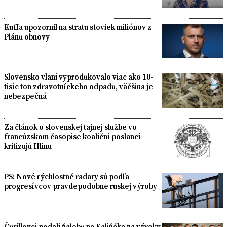
Kuffa upozornil na stratu stoviek miliónov z
Plánu obnovy
Slovensko vlani vyprodukovalo viac ako 10-
tisíc ton zdravotníckeho odpadu, väčšina je
nebezpečná
Za článok o slovenskej tajnej službe vo
francúzskom časopise koaliční poslanci
kritizujú Hlinu
PS: Nové rýchlostné radary sú podľa
progresívcov pravdepodobne ruskej výroby
Čurillovci podali žalobu na Kaliňáka za výroky