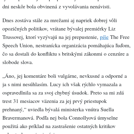
dni neskôr bola obvinená z vyvolávania nenávisti.
Dnes zostáva stále za mrežami aj napriek dobrej vôli
opozičných politikov, vrátane bývalej premiérky Liz
Trussovej, ktorí vyzývajú na jej prepustenie,
píše
The Free
Speech Union, nestranícka organizácia pomáhajúca ľuďom,
čo sa dostali do konfliktu s britskými zákonmi o cenzúre a
slobode slova.
„Áno, jej komentáre boli vulgárne, nevkusné a odporné a
ja s nimi nesúhlasím. Lucy ich však rýchlo vymazala a
ospravedlnila sa za svoj chybný úsudok. Preto sa mi zdá
trest 31 mesiacov väzenia za jej prvý priestupok
prehnaný,“ uviedla bývalá ministerka vnútra Suella
Bravermanová. Podľa nej bola Connollyová úmyselne
použitá ako príklad na zastrašenie ostatných kritikov