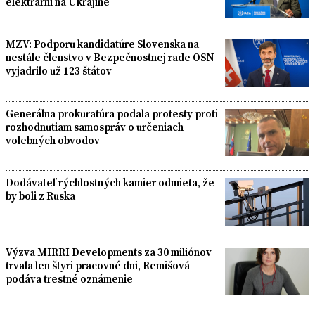
elektrárni na Ukrajine
MZV: Podporu kandidatúre Slovenska na
nestále členstvo v Bezpečnostnej rade OSN
vyjadrilo už 123 štátov
Generálna prokuratúra podala protesty proti
rozhodnutiam samospráv o určeniach
volebných obvodov
Dodávateľ rýchlostných kamier odmieta, že
by boli z Ruska
Výzva MIRRI Developments za 30 miliónov
trvala len štyri pracovné dni, Remišová
podáva trestné oznámenie