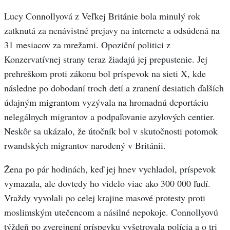
Lucy Connollyová z Veľkej Británie bola minulý rok
zatknutá za nenávistné prejavy na internete a odsúdená na
31 mesiacov za mrežami. Opoziční politici z
Konzervatívnej strany teraz žiadajú jej prepustenie. Jej
prehreškom proti zákonu bol príspevok na sieti X, kde
následne po dobodaní troch detí a zranení desiatich ďalších
údajným migrantom vyzývala na hromadnú deportáciu
nelegálnych migrantov a podpaľovanie azylových centier.
Neskôr sa ukázalo, že útočník bol v skutočnosti potomok
rwandských migrantov narodený v Británii.
Žena po pár hodinách, keď jej hnev vychladol, príspevok
vymazala, ale dovtedy ho videlo viac ako 300 000 ľudí.
Vraždy vyvolali po celej krajine masové protesty proti
moslimským utečencom a násilné nepokoje. Connollyovú
týždeň po zverejnení príspevku vyšetrovala polícia a o tri