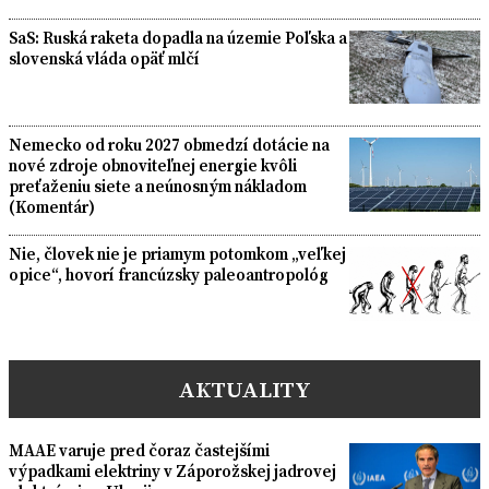
SaS: Ruská raketa dopadla na územie Poľska a
slovenská vláda opäť mlčí
Nemecko od roku 2027 obmedzí dotácie na
nové zdroje obnoviteľnej energie kvôli
preťaženiu siete a neúnosným nákladom
(Komentár)
Nie, človek nie je priamym potomkom „veľkej
opice“, hovorí francúzsky paleoantropológ
AKTUALITY
MAAE varuje pred čoraz častejšími
výpadkami elektriny v Záporožskej jadrovej