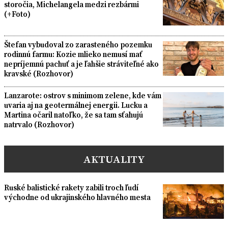
storočia, Michelangela medzi rezbármi
(+Foto)
Štefan vybudoval zo zarasteného pozemku
rodinnú farmu: Kozie mlieko nemusí mať
nepríjemnú pachuť a je ľahšie stráviteľné ako
kravské (Rozhovor)
Lanzarote: ostrov s minimom zelene, kde vám
uvaria aj na geotermálnej energii. Lucku a
Martina očaril natoľko, že sa tam sťahujú
natrvalo (Rozhovor)
AKTUALITY
Ruské balistické rakety zabili troch ľudí
východne od ukrajinského hlavného mesta