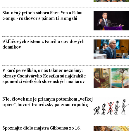
Skutočný príbeh súboru Shen Yun a Falun
Gongu - rozhovor s pánom Li Hongzhi
9 kľúčových zistení z Fauciho covidových
denníkov
V Európe velikán, u nás takmer neznámy:
obrazy Csontváryho Kosztku sú najdrahšie
spomedzi všetkých slovenských maliarov
Nie, človek nie je priamym potomkom „veľkej
opice“, hovorí francúzsky paleoantropológ
Spoznajte dielo majstra Gibbonsa zo 16.