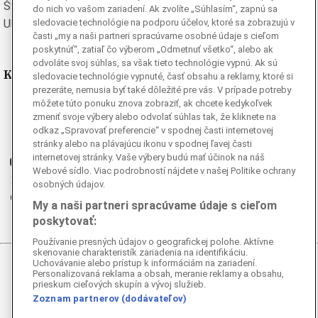
Švédska
Turecká
do nich vo vašom zariadení. Ak zvolíte „Súhlasím“, zapnú sa
Ukrajinská
Vietnamská
sledovacie technológie na podporu účelov, ktoré sa zobrazujú v
časti „my a naši partneri spracúvame osobné údaje s cieľom
poskytnúť“, zatiaľ čo výberom „Odmetnuť všetko“, alebo ak
odvoláte svoj súhlas, sa však tieto technológie vypnú. Ak sú
Kde nás nájdete
sledovacie technológie vypnuté, časť obsahu a reklamy, ktoré si
prezeráte, nemusia byť také dôležité pre vás. V prípade potreby
môžete túto ponuku znova zobraziť, ak chcete kedykoľvek
Facebook
zmeniť svoje výbery alebo odvolať súhlas tak, že kliknete na
Instagram
odkaz „Spravovať preferencie“ v spodnej časti internetovej
G
Ganjing
stránky alebo na plávajúcu ikonu v spodnej ľavej časti
internetovej stránky. Vaše výbery budú mať účinok na náš
Youtube
Webové sídlo. Viac podrobností nájdete v našej Politike ochrany
Twitter
osobných údajov.
Telegram
My a naši partneri spracúvame údaje s cieľom
RSS
poskytovať:
Používanie presných údajov o geografickej polohe. Aktívne
skenovanie charakteristík zariadenia na identifikáciu.
Uchovávanie alebo prístup k informáciám na zariadení.
© 2026 Epoch Times Slovensko
Personalizovaná reklama a obsah, meranie reklamy a obsahu,
prieskum cieľových skupín a vývoj služieb.
Zoznam partnerov (dodávateľov)
Všetky práva vyhradené. Publikovanie alebo ďalšie šírenie
správ a fotografií zo zdrojov TASR je bez