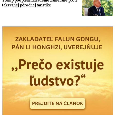
Trump podpísal nariadenie zamerané proti
takzvanej pôrodnej turistike