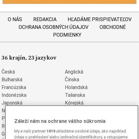
O NÁS
REDAKCIA
HĽADÁME PRISPIEVATEĽOV
OCHRANA OSOBNÝCH ÚDAJOV
OBCHODNÉ
PODMIENKY
36 krajín, 23 jazykov
Česká
Anglická
Bulharská
Čínska
Francúzska
Holandská
Indonézska
Talianska
Japonská
Kórejská
Nemecká
Perzská
Poľská
Portugalská
Záleží nám na ochrane vášho súkromia
Rumunská
Ruská
My a naši partneri
1019
ukladáme osobné údaje, ako napríklad
Grécka
Španielska
údaje o prehliadaní alebo jedinečné identifikátory, a vstupujeme