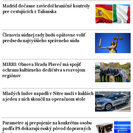
Madrid dočasne zaviedol hraničné kontroly
pre cestujúcich z Talianska
Členovia súdnej rady budú opätovne voliť
predsedu najvyššieho správneho súdu
MIRRI: Obnova Hradu Plaveč má spojiť
ochranu kultúrneho dedičstva s rozvojom
regiónov
Mladých Indov napadli v Nitre muži v kuklách
a jeden z nich skončil na operačnom stole
Parametre aj prepojenie na konkrétnu osobu
podľa PS dokazujú ruský pôvod dopravných