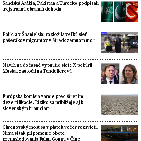
Saudská Arábia, Pakistan a Turecko podpísali
trojstrannú obrannú dohodu
Polícia v Španielsku rozložila veľkú sieť
pašerákov migrantov v Stredozemnom mori
Návrh na dočasné vypnutie siete X pobúril
Muska, zaútočil na Tondelierovú
Európska komisia varuje pred šírením
dezertifikácie. Riziko sa približuje aj k
slovenským hraniciam
Chrenovský most sa v piatok večer rozsvieti.
Nitra si tak pripomenie obete
prenasledovania Falun Gongu v Číne