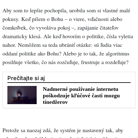
Aby som to lepšie pochopila, urobila som si vlastné malé
pokusy. Keď píšem o Bohu – o viere, vďačnosti alebo
čomkoľvek, čo vyvoláva pokoj –, zapájanie čitateľov
dramaticky klesá. Ale keď hovorím o politike, čísla vyletia
nahor. Nemôžem sa teda ubrániť otázke: sú ľudia viac
oddaní politike ako Bohu? Alebo je to tak, že algoritmus
posilňuje všetko, čo nás rozčuľuje, frustruje a rozdeľuje?
Pretože sa naozaj zdá, že systém je nastavený tak, aby