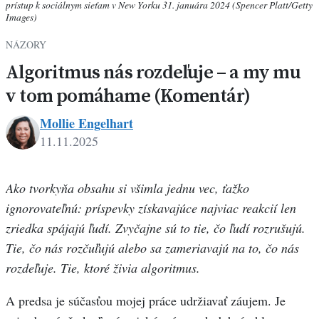
prístup k sociálnym sieťam v New Yorku 31. januára 2024 (Spencer Platt/Getty
Images)
NÁZORY
Algoritmus nás rozdeľuje – a my mu
v tom pomáhame (Komentár)
Mollie Engelhart
11.11.2025
Mollie
Engelhart
Ako tvorkyňa obsahu si všimla jednu vec, ťažko
ignorovateľnú: príspevky získavajúce najviac reakcií len
zriedka spájajú ľudí. Zvyčajne sú to tie, čo ľudí rozrušujú.
Tie, čo nás rozčuľujú alebo sa zameriavajú na to, čo nás
rozdeľuje. Tie, ktoré živia algoritmus.
A predsa je súčasťou mojej práce udržiavať záujem. Je