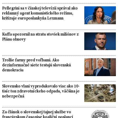
Pellegrini sa v čínskej televízii správal ako
reklamný agent komunistického režimu,
kritizuje europoslankyňa Lexmann
Kuffa upozornil na stratu stoviek miliónov z
Plánu obnovy
Trollie farmy pred voľbami. Ako
dezinformačné siete testujú slovenskú
demokraciu
Slovensko vlani vyprodukovalo viac ako 10-
tisíc ton zdravotníckeho odpadu, väčšina je
nebezpečná
Za článok o slovenskej tajnej službe vo
francúzskom časopise koaliční poslanci