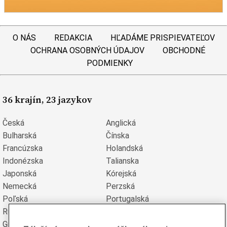
O NÁS
REDAKCIA
HĽADÁME PRISPIEVATEĽOV
OCHRANA OSOBNÝCH ÚDAJOV
OBCHODNÉ
PODMIENKY
36 krajín, 23 jazykov
Česká
Anglická
Bulharská
Čínska
Francúzska
Holandská
Indonézska
Talianska
Japonská
Kórejská
Nemecká
Perzská
Poľská
Portugalská
Rumunská
Ruská
Grécka
Španielska