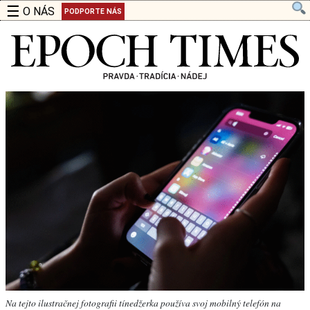
☰
O NÁS
PODPORTE NÁS
Na tejto ilustračnej fotografii tínedžerka používa svoj mobilný telefón na