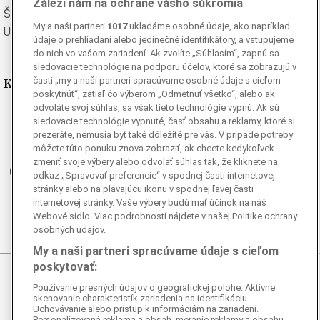
Záleží nám na ochrane vášho súkromia
Švédska
Turecká
My a naši partneri
1017
ukladáme osobné údaje, ako napríklad
Ukrajinská
Vietnamská
údaje o prehliadaní alebo jedinečné identifikátory, a vstupujeme
do nich vo vašom zariadení. Ak zvolíte „Súhlasím“, zapnú sa
sledovacie technológie na podporu účelov, ktoré sa zobrazujú v
Kde nás nájdete
časti „my a naši partneri spracúvame osobné údaje s cieľom
poskytnúť“, zatiaľ čo výberom „Odmetnuť všetko“, alebo ak
odvoláte svoj súhlas, sa však tieto technológie vypnú. Ak sú
Facebook
sledovacie technológie vypnuté, časť obsahu a reklamy, ktoré si
Instagram
prezeráte, nemusia byť také dôležité pre vás. V prípade potreby
môžete túto ponuku znova zobraziť, ak chcete kedykoľvek
G
Ganjing
zmeniť svoje výbery alebo odvolať súhlas tak, že kliknete na
Youtube
odkaz „Spravovať preferencie“ v spodnej časti internetovej
Twitter
stránky alebo na plávajúcu ikonu v spodnej ľavej časti
internetovej stránky. Vaše výbery budú mať účinok na náš
Telegram
Webové sídlo. Viac podrobností nájdete v našej Politike ochrany
RSS
osobných údajov.
My a naši partneri spracúvame údaje s cieľom
poskytovať:
© 2026 Epoch Times Slovensko
Používanie presných údajov o geografickej polohe. Aktívne
skenovanie charakteristík zariadenia na identifikáciu.
Všetky práva vyhradené. Publikovanie alebo ďalšie šírenie
Uchovávanie alebo prístup k informáciám na zariadení.
Personalizovaná reklama a obsah, meranie reklamy a obsahu,