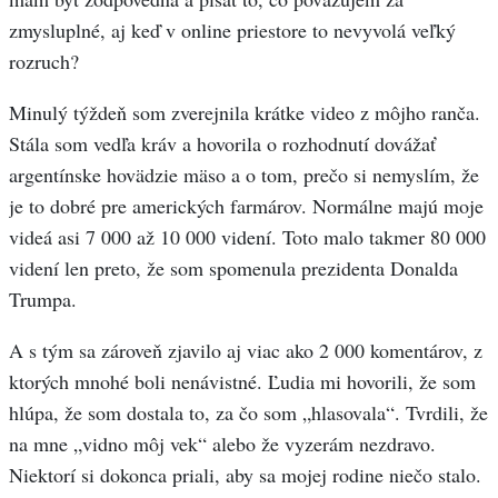
zmysluplné, aj keď v online priestore to nevyvolá veľký
rozruch?
Minulý týždeň som zverejnila krátke video z môjho ranča.
Stála som vedľa kráv a hovorila o rozhodnutí dovážať
argentínske hovädzie mäso a o tom, prečo si nemyslím, že
je to dobré pre amerických farmárov. Normálne majú moje
videá asi 7 000 až 10 000 videní. Toto malo takmer 80 000
videní len preto, že som spomenula prezidenta Donalda
Trumpa.
A s tým sa zároveň zjavilo aj viac ako 2 000 komentárov, z
ktorých mnohé boli nenávistné. Ľudia mi hovorili, že som
hlúpa, že som dostala to, za čo som „hlasovala“. Tvrdili, že
na mne „vidno môj vek“ alebo že vyzerám nezdravo.
Niektorí si dokonca priali, aby sa mojej rodine niečo stalo.