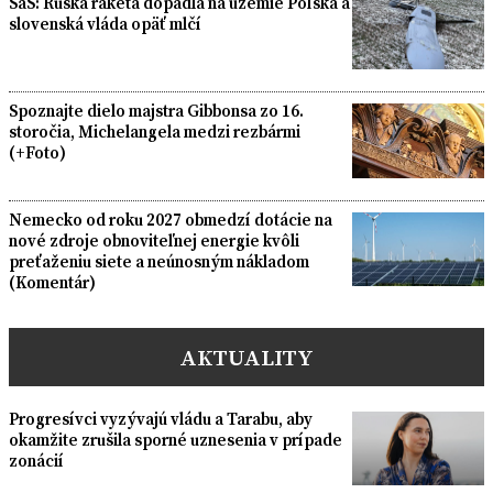
SaS: Ruská raketa dopadla na územie Poľska a
slovenská vláda opäť mlčí
Spoznajte dielo majstra Gibbonsa zo 16.
storočia, Michelangela medzi rezbármi
(+Foto)
Nemecko od roku 2027 obmedzí dotácie na
nové zdroje obnoviteľnej energie kvôli
preťaženiu siete a neúnosným nákladom
(Komentár)
AKTUALITY
Progresívci vyzývajú vládu a Tarabu, aby
okamžite zrušila sporné uznesenia v prípade
zonácií