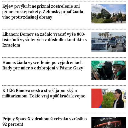
Kyjev prvýkrát nepriznal zostrelenie ani
jednej ruskej rakety. Zelenskyj opäť žiada
viac protivzdušnej obrany
Libanon: Domov sa začalo vracať vyše 800-
tisíc ľudí vysídlených v dôsledku konfliktu s
Izraelom
Hamas žiada vysvetlenie po vyjadreniach
Rady pre mier o odzbrojení v Pásme Gazy
KDĽR: Kimova sestra straší japonským
militarizmom, Tokio vraj opäť kráča k vojne
Príjmy SpaceX v druhom štvrťroku vzrástli o
92 percent