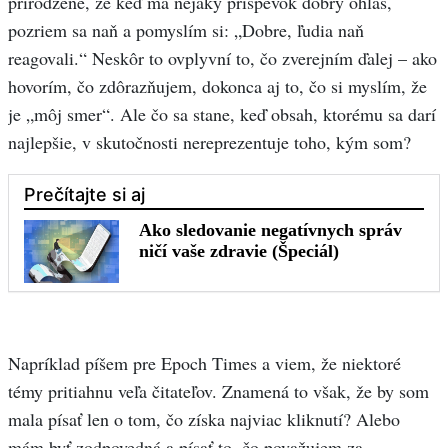
prirodzené, že keď má nejaký príspevok dobrý ohlas,
pozriem sa naň a pomyslím si: „Dobre, ľudia naň
reagovali.“ Neskôr to ovplyvní to, čo zverejním ďalej – ako
hovorím, čo zdôrazňujem, dokonca aj to, čo si myslím, že
je „môj smer“. Ale čo sa stane, keď obsah, ktorému sa darí
najlepšie, v skutočnosti nereprezentuje toho, kým som?
Napríklad píšem pre Epoch Times a viem, že niektoré
témy pritiahnu veľa čitateľov. Znamená to však, že by som
mala písať len o tom, čo získa najviac kliknutí? Alebo
mám byť zodpovedná a písať to, čo považujem za