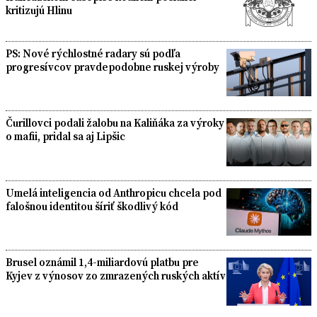
kritizujú Hlinu
PS: Nové rýchlostné radary sú podľa
progresívcov pravdepodobne ruskej výroby
Čurillovci podali žalobu na Kaliňáka za výroky
o mafii, pridal sa aj Lipšic
Umelá inteligencia od Anthropicu chcela pod
falošnou identitou šíriť škodlivý kód
Brusel oznámil 1,4-miliardovú platbu pre
Kyjev z výnosov zo zmrazených ruských aktív