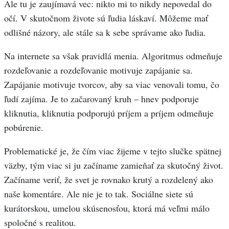
Ale tu je zaujímavá vec: nikto mi to nikdy nepovedal do
očí. V skutočnom živote sú ľudia láskaví. Môžeme mať
odlišné názory, ale stále sa k sebe správame ako ľudia.
Na internete sa však pravidlá menia. Algoritmus odmeňuje
rozdeľovanie a rozdeľovanie motivuje zapájanie sa.
Zapájanie motivuje tvorcov, aby sa viac venovali tomu, čo
ľudí zajíma. Je to začarovaný kruh – hnev podporuje
kliknutia, kliknutia podporujú príjem a príjem odmeňuje
pobúrenie.
Problematické je, že čím viac žijeme v tejto slučke spätnej
väzby, tým viac si ju začíname zamieňať za skutočný život.
Začíname veriť, že svet je rovnako krutý a rozdelený ako
naše komentáre. Ale nie je to tak. Sociálne siete sú
kurátorskou, umelou skúsenosťou, ktorá má veľmi málo
spoločné s realitou.