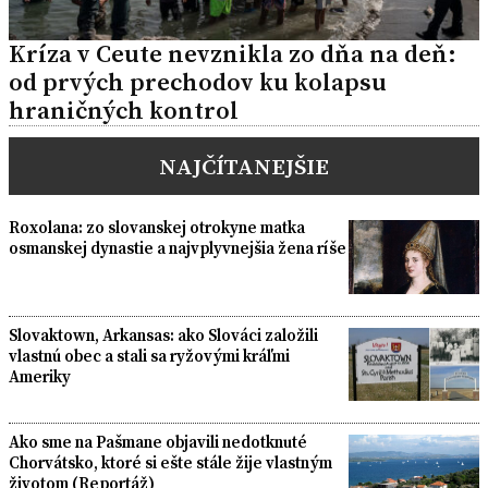
Kríza v Ceute nevznikla zo dňa na deň:
od prvých prechodov ku kolapsu
hraničných kontrol
NAJČÍTANEJŠIE
Roxolana: zo slovanskej otrokyne matka
osmanskej dynastie a najvplyvnejšia žena ríše
Slovaktown, Arkansas: ako Slováci založili
vlastnú obec a stali sa ryžovými kráľmi
Ameriky
Ako sme na Pašmane objavili nedotknuté
Chorvátsko, ktoré si ešte stále žije vlastným
životom (Reportáž)