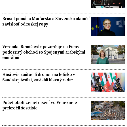
Brusel pomáha Maďarsku a Slovensku ukončiť
závislosť od ruskej ropy
Veronika Remišová upozorňuje na Ficov
podozrivý obchod so Spojenými arabskými
emirátmi
Húsíovia zaútočili dronom na letisko v
Saudskej Arábii, zasiahli hlavný radar
Počet obetí zemetrasení vo Venezuele
prekročil šesťtisíc