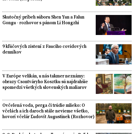
Skutočný príbeh súboru Shen Yun a Falun
Gongu - rozhovor s pánom Li Hongzhi
9 kľúčových zistení z Fauciho covidových
denníkov
V Európe velikán, u nás takmer neznámy:
obrazy Csontváryho Kosztku sú najdrahšie
spomedzi všetkých slovenských maliarov
Ovčelená voda, perga či trúdie mlieko: O
včelách a ich daroch stále nevieme všetko,
hovorí včelár Ľudovít Augustinek (Rozhovor)