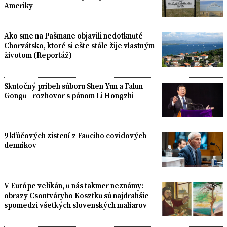
Ameriky
Ako sme na Pašmane objavili nedotknuté
Chorvátsko, ktoré si ešte stále žije vlastným
životom (Reportáž)
Skutočný príbeh súboru Shen Yun a Falun
Gongu - rozhovor s pánom Li Hongzhi
9 kľúčových zistení z Fauciho covidových
denníkov
V Európe velikán, u nás takmer neznámy:
obrazy Csontváryho Kosztku sú najdrahšie
spomedzi všetkých slovenských maliarov