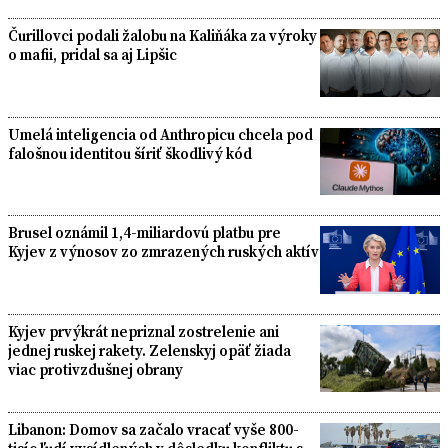
Čurillovci podali žalobu na Kaliňáka za výroky
o mafii, pridal sa aj Lipšic
Umelá inteligencia od Anthropicu chcela pod
falošnou identitou šíriť škodlivý kód
Brusel oznámil 1,4-miliardovú platbu pre
Kyjev z výnosov zo zmrazených ruských aktív
Kyjev prvýkrát nepriznal zostrelenie ani
jednej ruskej rakety. Zelenskyj opäť žiada
viac protivzdušnej obrany
Libanon: Domov sa začalo vracať vyše 800-