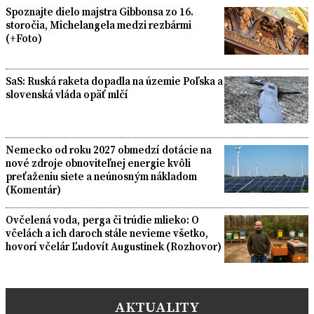
Spoznajte dielo majstra Gibbonsa zo 16.
storočia, Michelangela medzi rezbármi
(+Foto)
SaS: Ruská raketa dopadla na územie Poľska a
slovenská vláda opäť mlčí
Nemecko od roku 2027 obmedzí dotácie na
nové zdroje obnoviteľnej energie kvôli
preťaženiu siete a neúnosným nákladom
(Komentár)
Ovčelená voda, perga či trúdie mlieko: O
včelách a ich daroch stále nevieme všetko,
hovorí včelár Ľudovít Augustinek (Rozhovor)
AKTUALITY