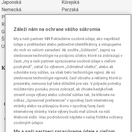
Japonská
Kórejská
Nemecká
Perzská
Poľská
Portugalská
Rumunská
Ruská
Záleží nám na ochrane vášho súkromia
Grécka
Španielska
Švédska
Turecká
My a naši partneri
1017
ukladáme osobné údaje, ako napríklad
údaje o prehliadaní alebo jedinečné identifikátory, a vstupujeme
Ukrajinská
Vietnamská
do nich vo vašom zariadení. Ak zvolíte „Súhlasím“, zapnú sa
sledovacie technológie na podporu účelov, ktoré sa zobrazujú v
časti „my a naši partneri spracúvame osobné údaje s cieľom
Kde nás nájdete
poskytnúť“, zatiaľ čo výberom „Odmetnuť všetko“, alebo ak
odvoláte svoj súhlas, sa však tieto technológie vypnú. Ak sú
sledovacie technológie vypnuté, časť obsahu a reklamy, ktoré si
Facebook
prezeráte, nemusia byť také dôležité pre vás. V prípade potreby
Instagram
môžete túto ponuku znova zobraziť, ak chcete kedykoľvek
zmeniť svoje výbery alebo odvolať súhlas tak, že kliknete na
G
Ganjing
odkaz „Spravovať preferencie“ v spodnej časti internetovej
Youtube
stránky alebo na plávajúcu ikonu v spodnej ľavej časti
Twitter
internetovej stránky. Vaše výbery budú mať účinok na náš
Webové sídlo. Viac podrobností nájdete v našej Politike ochrany
Telegram
osobných údajov.
RSS
My a naši partneri spracúvame údaje s cieľom