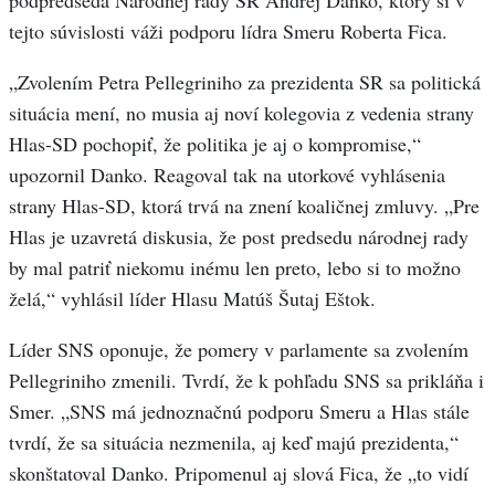
podpredseda Národnej rady SR Andrej Danko, ktorý si v
tejto súvislosti váži podporu lídra Smeru Roberta Fica.
„Zvolením Petra Pellegriniho za prezidenta SR sa politická
situácia mení, no musia aj noví kolegovia z vedenia strany
Hlas-SD pochopiť, že politika je aj o kompromise,“
upozornil Danko. Reagoval tak na utorkové vyhlásenia
strany Hlas-SD, ktorá trvá na znení koaličnej zmluvy. „Pre
Hlas je uzavretá diskusia, že post predsedu národnej rady
by mal patriť niekomu inému len preto, lebo si to možno
želá,“ vyhlásil líder Hlasu Matúš Šutaj Eštok.
Líder SNS oponuje, že pomery v parlamente sa zvolením
Pellegriniho zmenili. Tvrdí, že k pohľadu SNS sa prikláňa i
Smer. „SNS má jednoznačnú podporu Smeru a Hlas stále
tvrdí, že sa situácia nezmenila, aj keď majú prezidenta,“
skonštatoval Danko. Pripomenul aj slová Fica, že „to vidí