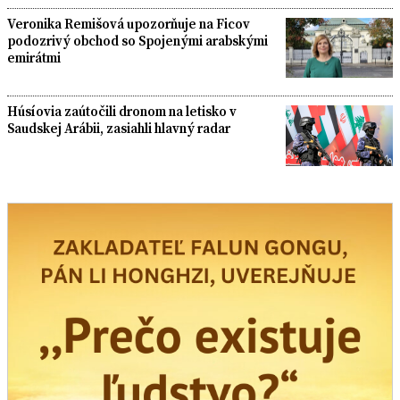
Veronika Remišová upozorňuje na Ficov
podozrivý obchod so Spojenými arabskými
emirátmi
Húsíovia zaútočili dronom na letisko v
Saudskej Arábii, zasiahli hlavný radar