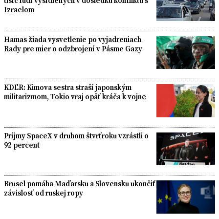
tisíc ľudí vysídlených v dôsledku konfliktu s
Izraelom
Hamas žiada vysvetlenie po vyjadreniach
Rady pre mier o odzbrojení v Pásme Gazy
KDĽR: Kimova sestra straší japonským
militarizmom, Tokio vraj opäť kráča k vojne
Príjmy SpaceX v druhom štvrťroku vzrástli o
92 percent
Brusel pomáha Maďarsku a Slovensku ukončiť
závislosť od ruskej ropy