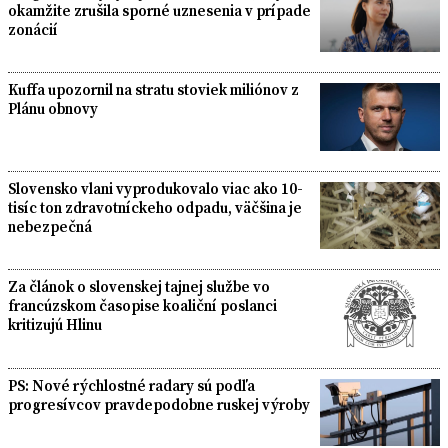
okamžite zrušila sporné uznesenia v prípade
zonácií
Kuffa upozornil na stratu stoviek miliónov z
Plánu obnovy
Slovensko vlani vyprodukovalo viac ako 10-
tisíc ton zdravotníckeho odpadu, väčšina je
nebezpečná
Za článok o slovenskej tajnej službe vo
francúzskom časopise koaliční poslanci
kritizujú Hlinu
PS: Nové rýchlostné radary sú podľa
progresívcov pravdepodobne ruskej výroby