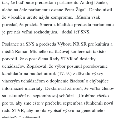
tak, že buď bude predsedom parlamentu Andrej Danko,
alebo na čele parlamentu ostane Peter Žiga“. Danko uistil,
že v koalícii určite nájdu kompromis. „Musím však
povedať, že pozícia Smeru z hľadiska predsedu parlamentu
je pre nás veľmi rozhodujúca,“ dodal šéf SNS.
Poslanec za SNS a predseda Výboru NR SR pre kultúru a
médiá Roman Michelko na tlačovej konferencii takisto
potvrdil, že o post člena Rady STVR sú desiatky
uchádzačov. Zopakoval, že výbor posunul prerokovanie
kandidatúr na budúci utorok (17. 9.) z dôvodu výzvy
viacerým uchádzačom o doplnenie žiadostí o chýbajúce
informačné materiály. Deklaroval zároveň, že voľba členov
sa uskutoční na septembrovej schôdzi. „Urobíme všetko
pre to, aby sme ešte v priebehu septembra sfunkčnili novú
radu STVR, aby mohla vypísať výzvu na generálneho
riaditeľa,“ zdôraznil.