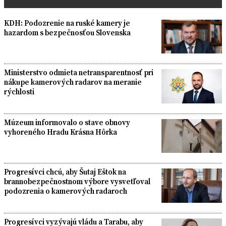
KDH: Podozrenie na ruské kamery je
hazardom s bezpečnosťou Slovenska
Ministerstvo odmieta netransparentnosť pri
nákupe kamerových radarov na meranie
rýchlosti
Múzeum informovalo o stave obnovy
vyhoreného Hradu Krásna Hôrka
Progresívci chcú, aby Šutaj Eštok na
brannobezpečnostnom výbore vysvetľoval
podozrenia o kamerových radaroch
Progresívci vyzývajú vládu a Tarabu, aby