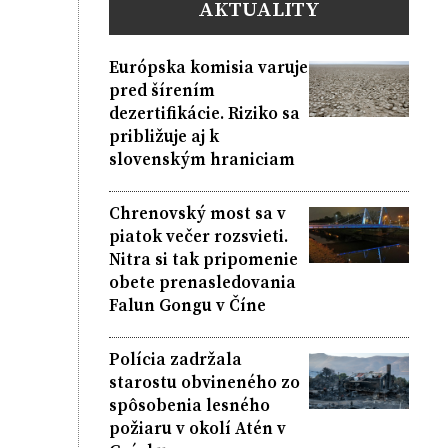
AKTUALITY
Európska komisia varuje
pred šírením
dezertifikácie. Riziko sa
približuje aj k
slovenským hraniciam
Chrenovský most sa v
piatok večer rozsvieti.
Nitra si tak pripomenie
obete prenasledovania
Falun Gongu v Číne
Polícia zadržala
starostu obvineného zo
spôsobenia lesného
požiaru v okolí Atén v