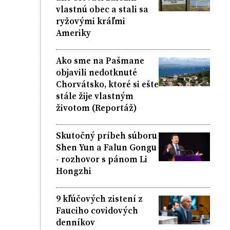
vlastnú obec a stali sa
ryžovými kráľmi
Ameriky
Ako sme na Pašmane
objavili nedotknuté
Chorvátsko, ktoré si ešte
stále žije vlastným
životom (Reportáž)
Skutočný príbeh súboru
Shen Yun a Falun Gongu
- rozhovor s pánom Li
Hongzhi
9 kľúčových zistení z
Fauciho covidových
denníkov