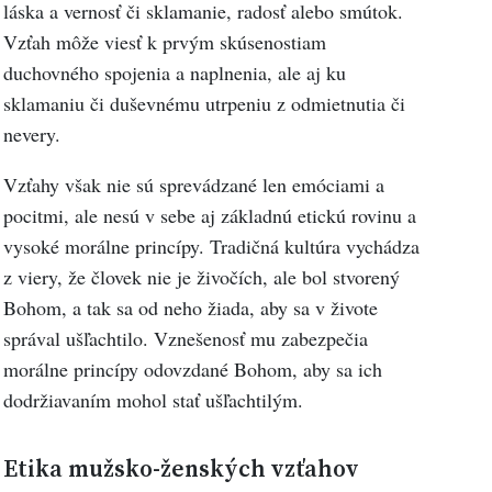
láska a vernosť či sklamanie, radosť alebo smútok.
Vzťah môže viesť k prvým skúsenostiam
duchovného spojenia a naplnenia, ale aj ku
sklamaniu či duševnému utrpeniu z odmietnutia či
nevery.
Vzťahy však nie sú sprevádzané len emóciami a
pocitmi, ale nesú v sebe aj základnú etickú rovinu a
vysoké morálne princípy. Tradičná kultúra vychádza
z viery, že človek nie je živočích, ale bol stvorený
Bohom, a tak sa od neho žiada, aby sa v živote
správal ušľachtilo. Vznešenosť mu zabezpečia
morálne princípy odovzdané Bohom, aby sa ich
dodržiavaním mohol stať ušľachtilým.
Etika mužsko-ženských vzťahov