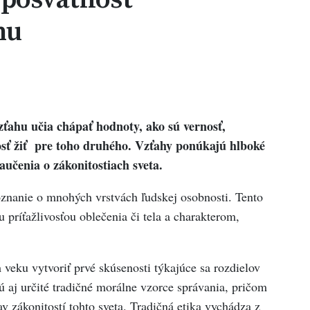
hu
ťahu učia chápať hodnoty, ako sú vernosť,
sť žiť pre toho druhého. Vzťahy ponúkajú hlboké
učenia o zákonitostiach sveta.
znanie o mnohých vrstvách ľudskej osobnosti. Tento
 príťažlivosťou oblečenia či tela a charakterom,
veku vytvoriť prvé skúsenosti týkajúce sa rozdielov
 aj určité tradičné morálne vzorce správania, pričom
av zákonitostí tohto sveta. Tradičná etika vychádza z