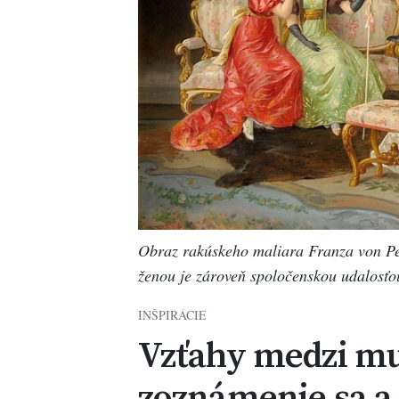
Obraz rakúskeho maliara Franza von Per
ženou je zároveň spoločenskou udalosťou
INŠPIRÁCIE
Vzťahy medzi mu
zoznámenie sa a