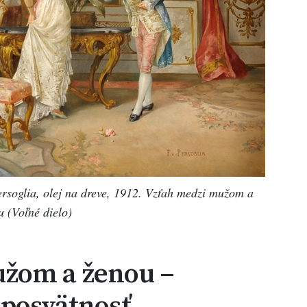
soglia, olej na dreve, 1912. Vzťah medzi mužom a
 (Voľné dielo)
žom a ženou –
 posvätnosť