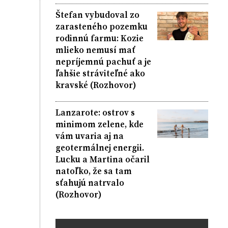
Štefan vybudoval zo
zarasteného pozemku
rodinnú farmu: Kozie
mlieko nemusí mať
nepríjemnú pachuť a je
ľahšie stráviteľné ako
kravské (Rozhovor)
Lanzarote: ostrov s
minimom zelene, kde
vám uvaria aj na
geotermálnej energii.
Lucku a Martina očaril
natoľko, že sa tam
sťahujú natrvalo
(Rozhovor)