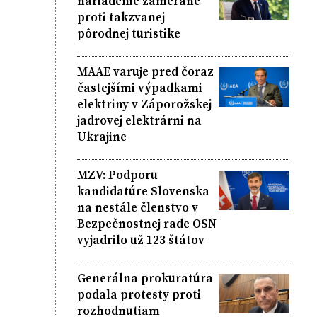
nariadenie zamerané
proti takzvanej
pôrodnej turistike
MAAE varuje pred čoraz
častejšími výpadkami
elektriny v Záporožskej
jadrovej elektrárni na
Ukrajine
MZV: Podporu
kandidatúre Slovenska
na nestále členstvo v
Bezpečnostnej rade OSN
vyjadrilo už 123 štátov
Generálna prokuratúra
podala protesty proti
rozhodnutiam