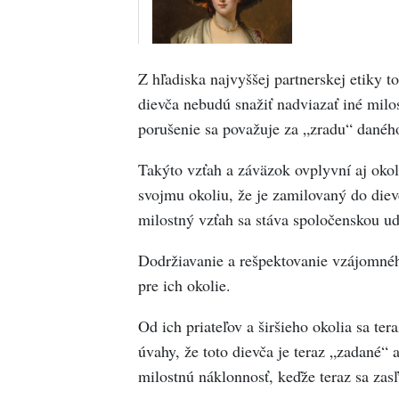
Z hľadiska najvyššej partnerskej etiky to
dievča nebudú snažiť nadviazať iné milos
porušenie sa považuje za „zradu“ danéh
Takýto vzťah a záväzok ovplyvní aj oko
svojmu okoliu, že je zamilovaný do dievč
milostný vzťah sa stáva spoločenskou ud
Dodržiavanie a rešpektovanie vzájomnéh
pre ich okolie.
Od ich priateľov a širšieho okolia sa ter
úvahy, že toto dievča je teraz „zadané“
milostnú náklonnosť, keďže teraz sa zasľ