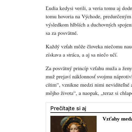
Ľudia kedysi verili, a veria tomu aj dod
tomu hovoria na Východe, predurčeným v
výsledkom hlbších a duchovných spojení
sa za posvätné.
Každý vzťah môže človeka niečomu nauč
získava a stráca, a aj sa niečo učí.
Za posvätný princíp vzťahu muža a ženy
muž prejaví náklonnosť svojmu náprotivk
cítim“, vznikne medzi nimi neviditeľné 
môjho života“, a naopak, „teraz si chla