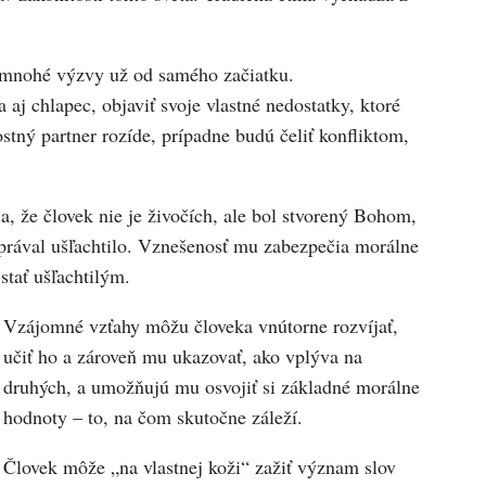
 mnohé výzvy už od samého začiatku.
aj chlapec, objaviť svoje vlastné nedostatky, ktoré
stný partner rozíde, prípadne budú čeliť konfliktom,
a, že človek nie je živočích, ale bol stvorený Bohom,
 správal ušľachtilo. Vznešenosť mu zabezpečia morálne
stať ušľachtilým.
Vzájomné vzťahy môžu človeka vnútorne rozvíjať,
učiť ho a zároveň mu ukazovať, ako vplýva na
druhých, a umožňujú mu osvojiť si základné morálne
hodnoty – to, na čom skutočne záleží.
Človek môže „na vlastnej koži“ zažiť význam slov