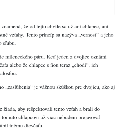
 znamená, že od tejto chvíle sa už ani chlapec, ani
tné vzťahy. Tento princíp sa nazýva „vernosť“ a jeho
o sľubu.
lie mileneckého páru. Keď jeden z dvojice oznámi
aťa alebo že chlapec s ňou teraz „chodí“, ich
alosťou.
o „zasľúbenia“ je vážnou skúškou pre dvojicu, ako aj
az žiada, aby rešpektovali tento vzťah a brali do
 a tomuto chlapcovi už viac nebudem prejavovať
úbil inému dievčaťu.