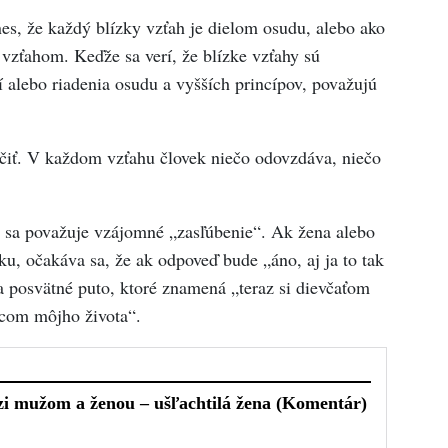
nes, že každý blízky vzťah je dielom osudu, alebo ako
zťahom. Keďže sa verí, že blízke vzťahy sú
 alebo riadenia osudu a vyšších princípov, považujú
iť. V každom vzťahu človek niečo odovzdáva, niečo
 sa považuje vzájomné „zasľúbenie“. Ak žena alebo
u, očakáva sa, že ak odpoveď bude „áno, aj ja to tak
a posvätné puto, ktoré znamená „teraz si dievčaťom
pcom môjho života“.