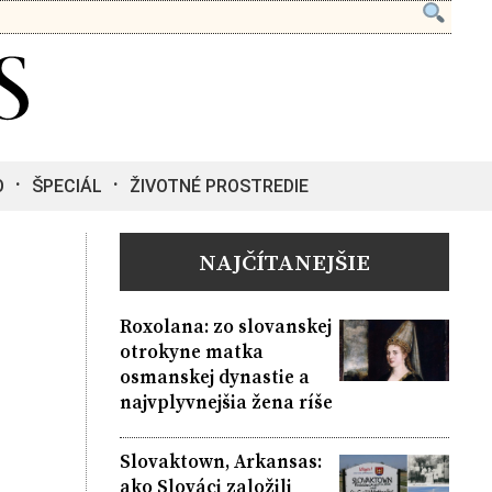
O
ŠPECIÁL
ŽIVOTNÉ PROSTREDIE
NAJČÍTANEJŠIE
Roxolana: zo slovanskej
otrokyne matka
osmanskej dynastie a
najvplyvnejšia žena ríše
Slovaktown, Arkansas:
ako Slováci založili