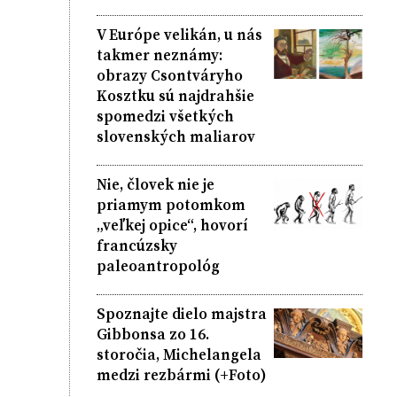
V Európe velikán, u nás
takmer neznámy:
obrazy Csontváryho
Kosztku sú najdrahšie
spomedzi všetkých
slovenských maliarov
Nie, človek nie je
priamym potomkom
„veľkej opice“, hovorí
francúzsky
paleoantropológ
Spoznajte dielo majstra
Gibbonsa zo 16.
storočia, Michelangela
medzi rezbármi (+Foto)