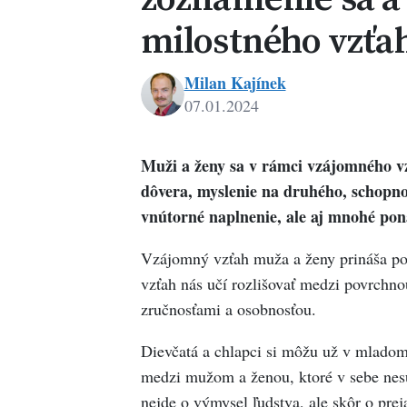
milostného vzťa
Milan Kajínek
07.01.2024
Milan
Kajínek
Muži a ženy sa v rámci vzájomného vz
dôvera, myslenie na druhého, schopno
vnútorné naplnenie, ale aj mnohé pona
Vzájomný vzťah muža a ženy prináša po
vzťah nás učí rozlišovať medzi povrchnou
zručnosťami a osobnosťou.
Dievčatá a chlapci si môžu už v mladom 
medzi mužom a ženou, ktoré v sebe nesú
nejde o výmysel ľudstva, ale skôr o prej